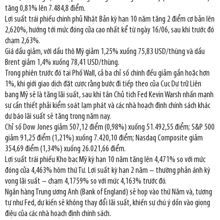
tăng 0,81% lên 7.484,8 điểm.
Lợi suất trái phiếu chính phủ Nhật Bản kỳ hạn 10 năm tăng 2 điểm cơ bản lên
2,620%, hướng tới mức đóng cửa cao nhất kể từ ngày 16/06, sau khi trước đó
chạm 2,63%.
Giá dầu giảm, với dầu thô Mỹ giảm 1,25% xuống 75,83 USD/thùng và dầu
Brent giảm 1,4% xuống 78,41 USD/thùng.
Trong phiên trước đó tại Phố Wall, cả ba chỉ số chính đều giảm gần hoặc hơn
1%, khi giới giao dịch đặt cược rằng bước đi tiếp theo của Cục Dự trữ Liên
bang Mỹ sẽ là tăng lãi suất, sau khi tân Chủ tịch Fed Kevin Warsh nhấn mạnh
sự cần thiết phải kiểm soát lạm phát và các nhà hoạch định chính sách khác
dự báo lãi suất sẽ tăng trong năm nay.
Chỉ số Dow Jones giảm 507,12 điểm (0,98%) xuống 51.492,55 điểm; S&P 500
giảm 91,25 điểm (1,21%) xuống 7.420,10 điểm; Nasdaq Composite giảm
354,69 điểm (1,34%) xuống 26.021,66 điểm.
Lợi suất trái phiếu Kho bạc Mỹ kỳ hạn 10 năm tăng lên 4,471% so với mức
đóng cửa 4,463% hôm thứ Tư. Lợi suất kỳ hạn 2 năm – thường phản ánh kỳ
vọng lãi suất – chạm 4,1759% so với mức 4,163% trước đó.
Ngân hàng Trung ương Anh (Bank of England) sẽ họp vào thứ Năm và, tương
tự như Fed, dự kiến sẽ không thay đổi lãi suất, khiến sự chú ý dồn vào giọng
điệu của các nhà hoạch định chính sách.