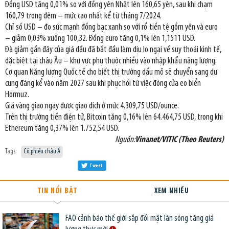
Đồng USD tăng 0,01% so với đồng yên Nhật lên 160,65 yên, sau khi chạm
160,79 trong đêm – mức cao nhất kể từ tháng 7/2024.
Chỉ số USD – đo sức mạnh đồng bạc xanh so với rổ tiền tệ gồm yên và euro
– giảm 0,03% xuống 100,32. Đồng euro tăng 0,1% lên 1,1511 USD.
Đà giảm gần đây của giá dầu đã bắt đầu làm dịu lo ngại về suy thoái kinh tế,
đặc biệt tại châu Âu – khu vực phụ thuộc nhiều vào nhập khẩu năng lượng.
Cơ quan Năng lượng Quốc tế cho biết thị trường dầu mỏ sẽ chuyển sang dư
cung đáng kể vào năm 2027 sau khi phục hồi từ việc đóng cửa eo biển
Hormuz.
Giá vàng giao ngay được giao dịch ở mức 4.309,75 USD/ounce.
Trên thị trường tiền điện tử, Bitcoin tăng 0,16% lên 64.464,75 USD, trong khi
Ethereum tăng 0,37% lên 1.752,54 USD.
Nguồn:
Vinanet/VITIC (Theo Reuters)
Tags:
Cổ phiếu châu Á
Tweet
TIN NỔI BẬT
XEM NHIỀU
FAO cảnh báo thế giới sắp đối mặt làn sóng tăng giá