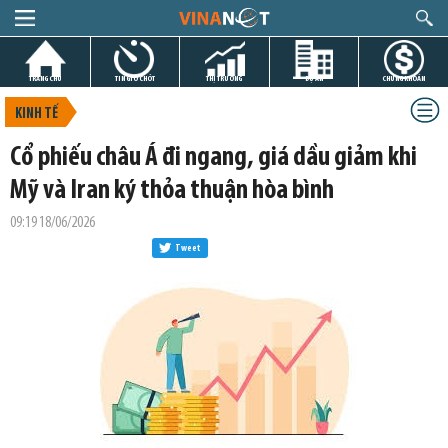
TRANG CHỦ
TIN GIỜ CHÓT
THỊ TRƯỜNG
DỰ ÁN
CHỨNG KHOÁN
KINH TẾ
Cổ phiếu châu Á đi ngang, giá dầu giảm khi
Mỹ và Iran ký thỏa thuận hòa bình
09:19 18/06/2026
Tweet