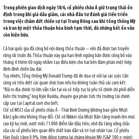
Trong phiên giao dịch ngày 18/6, cổ phiếu châu Á giữ trạng thái ổn
định trong khi giá dầu giảm, các nhà đầu tư đánh giá tiến triển
trong việc chấm dứt chiến sự tại Trung Đông sau khi tổng thống Mỹ
và Iran ký một thỏa thuận hòa bình tạm thời, dù những bất ổn vẫn
còn hiện hữu.
Cả hai quốc gia đã công bố nội dung thỏa thuận – vốn đã được lan truyền
rộng rãi trước đó. Thỏa thuận này gia hạn lệnh ngừng bắn được công bố vào
tháng 4 thêm 60 ngày nhằm tạo điều kiện cho hai bên đàm phán một hiệp
định đình chiến lâu dài.
Tuy nhiên, Tổng thống Mỹ Donald Trump đã đe dọa sẽ nối lại các cuộc tấn
công và tiêu diệt các quan chức Iran nếu họ không tuân thủ các cam kết.
“Rủi ro địa chính trị lớn vẫn tồn tại và sẽ tiếp tục là yếu tố chính chi phối diễn
biến thị trường,” ông Kyle Rodda, chuyên gia phân tích thị trường tài chính
cấp cao tại Capital.com cho biết.
Chỉ số MSCI của cổ phiếu châu Á - Thái Bình Dương (không bao gồm Nhật
Bản) gần như không thay đổi. Chỉ số Nikkei của Nhật Bản tăng mạnh lên mức
cao kỷ lục mới, vượt mốc 71.000 điểm lần đầu tiên, nhờ đà tăng vững chắc
của các cổ phiếu liên quan đến chất bán dẫn và trí tuệ nhân tạo. Cổ phiếu
Hàn Quốc tăng 0,9%. Hợp đồng tương lai chứng khoán Mỹ (S&P 500 e-mini)