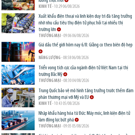
lương thực mới
KINH TẾ
- 10:29 06/08/2026
Xuất khẩu điện thoại và linh kiện duy trì đà tăng trưởng
nhờ nhu cầu tiêu thụ điện tử phục hồi tại nhiều thị
trường lớn
THƯƠNG MẠI
- 09:06 06/08/2026
Giá dầu thế giới hôm nay 6/8: Giằng co theo biên độ hẹp
NĂNG LƯỢNG
- 08:58 06/08/2026
Triển vọng tích cực của ngành điện tử Việt Nam tại thị
trường Bắc Mỹ
THƯƠNG MẠI
- 08:30 04/08/2026
Trung Quốc bảo vệ mô hình tăng trưởng trước thềm đàm
phán thương mại với Mỹ và EU
KINH TẾ
- 10:43 05/08/2026
Nhập khẩu hàng hóa từ Đức: Máy móc, linh kiện điện tử
làm động lực bứt phá
THƯƠNG MẠI
- 09:05 05/08/2026