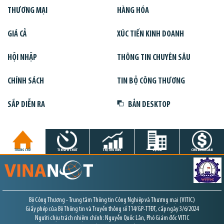
THƯƠNG MẠI
HÀNG HÓA
GIÁ CẢ
XÚC TIẾN KINH DOANH
HỘI NHẬP
THÔNG TIN CHUYÊN SÂU
CHÍNH SÁCH
TIN BỘ CÔNG THƯƠNG
SẮP DIỄN RA
BẢN DESKTOP
TRANG CHỦ
TIN GIỜ CHÓT
THỊ TRƯỜNG
DỰ ÁN
CHỨNG KHOÁN
Bộ Công Thương - Trung tâm Thông tin Công Nghiệp và Thương mại (VITIC)
Giấy phép của Bộ Thông tin và Truyền thông số 114/GP-TTĐT, cấp ngày 3/6/2024
Người chịu trách nhiệm chính: Nguyễn Quốc Lân, Phó Giám đốc VITIC