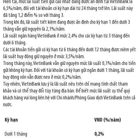
Hiện tại, mức lãi suất tiền gửi cao nhất đang được ấn định tại VietinBank là
6,5%/năm, đối với tài khoản có kỳ hạn dài từ 24 tháng trở lên. Lãi suất này
đã tăng 1,2 điểm % so với tháng 3.
Trong khi đó, lãi suất tiết kiệm đang được ấn định cho kỳ hạn 1 đến dưới 3
tháng vẫn giữ nguyên là 2,1%/năm.
Lãi suất ngân hàng VietinBank ở mức 2,4% cho các kỳ hạn từ 3 tháng đến
dưới 6 tháng.
Các tài khoản tiền gửi có kỳ hạn từ 6 tháng đến dưới 12 tháng được niêm yết
lãi suất huy động giữ nguyên ở mức 3,5%/năm.
Trong tháng này, VietinBank vẫn giữ nguyên mức lãi suất 0,1%/năm cho tiền
gửi không kỳ hạn. Đối với tài khoản có kỳ hạn gửi ngắn dưới 1 tháng, lãi suất
huy động vốn vẫn được neo ở mức 0,2%/năm.
Tuy nhiên, VietinBank lưu ý là lãi suất nêu trên chỉ mang tính chất tham
khảo và có thể thay đổi tùy từng địa bàn. Để biết mức lãi suất cụ thể quý
khách hàng vui lòng liên hệ với Chi nhánh/Phòng Giao dịch VietinBank trên cả
nước.
Kỳ hạn
VND (%/năm)
Dưới 1 tháng
0,2%