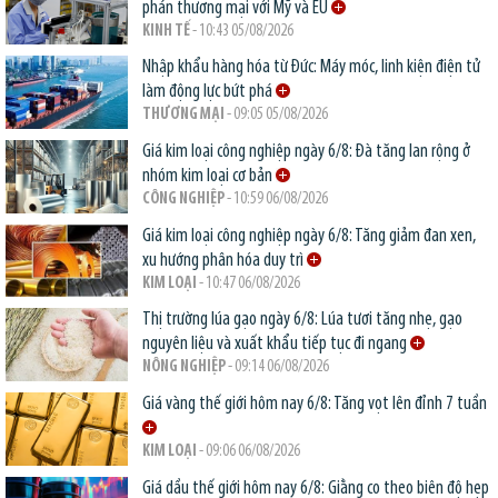
phán thương mại với Mỹ và EU
KINH TẾ
- 10:43 05/08/2026
Nhập khẩu hàng hóa từ Đức: Máy móc, linh kiện điện tử
làm động lực bứt phá
THƯƠNG MẠI
- 09:05 05/08/2026
Giá kim loại công nghiệp ngày 6/8: Đà tăng lan rộng ở
nhóm kim loại cơ bản
CÔNG NGHIỆP
- 10:59 06/08/2026
Giá kim loại công nghiệp ngày 6/8: Tăng giảm đan xen,
xu hướng phân hóa duy trì
KIM LOẠI
- 10:47 06/08/2026
Thị trường lúa gạo ngày 6/8: Lúa tươi tăng nhẹ, gạo
nguyên liệu và xuất khẩu tiếp tục đi ngang
NÔNG NGHIỆP
- 09:14 06/08/2026
Giá vàng thế giới hôm nay 6/8: Tăng vọt lên đỉnh 7 tuần
KIM LOẠI
- 09:06 06/08/2026
Giá dầu thế giới hôm nay 6/8: Giằng co theo biên độ hẹp