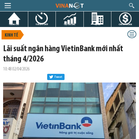
TRANG CHỦ
TIN GIỜ CHÓT
THỊ TRƯỜNG
DỰ ÁN
CHỨNG KHOÁN
KINH TẾ
Lãi suất ngân hàng VietinBank mới nhất
tháng 4/2026
10:48 02/04/2026
Tweet