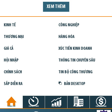
XEM THÊM
KINH TẾ
CÔNG NGHIỆP
THƯƠNG MẠI
HÀNG HÓA
GIÁ CẢ
XÚC TIẾN KINH DOANH
HỘI NHẬP
THÔNG TIN CHUYÊN SÂU
CHÍNH SÁCH
TIN BỘ CÔNG THƯƠNG
SẮP DIỄN RA
BẢN DESKTOP
TRANG CHỦ
TIN GIỜ CHÓT
THỊ TRƯỜNG
DỰ ÁN
CHỨNG KHOÁN