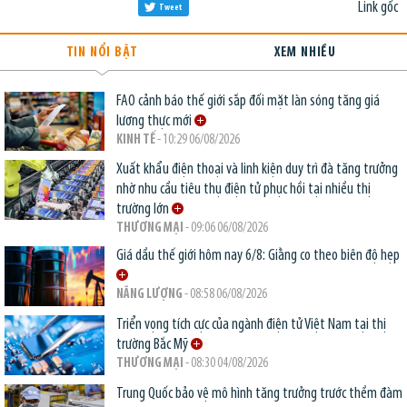
Link gốc
Tweet
TIN NỔI BẬT
XEM NHIỀU
FAO cảnh báo thế giới sắp đối mặt làn sóng tăng giá
lương thực mới
KINH TẾ
- 10:29 06/08/2026
Xuất khẩu điện thoại và linh kiện duy trì đà tăng trưởng
nhờ nhu cầu tiêu thụ điện tử phục hồi tại nhiều thị
trường lớn
THƯƠNG MẠI
- 09:06 06/08/2026
Giá dầu thế giới hôm nay 6/8: Giằng co theo biên độ hẹp
NĂNG LƯỢNG
- 08:58 06/08/2026
Triển vọng tích cực của ngành điện tử Việt Nam tại thị
trường Bắc Mỹ
THƯƠNG MẠI
- 08:30 04/08/2026
Trung Quốc bảo vệ mô hình tăng trưởng trước thềm đàm