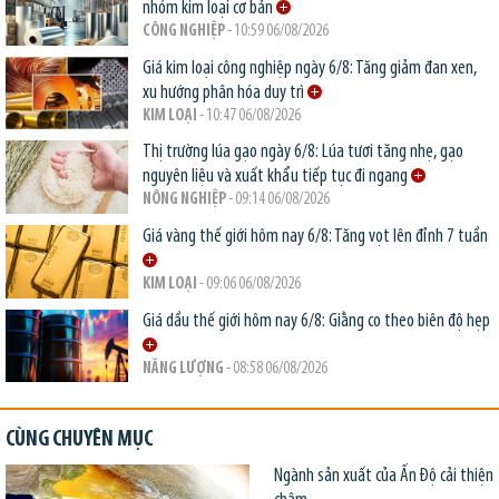
nhóm kim loại cơ bản
CÔNG NGHIỆP
- 10:59 06/08/2026
Giá kim loại công nghiệp ngày 6/8: Tăng giảm đan xen,
xu hướng phân hóa duy trì
KIM LOẠI
- 10:47 06/08/2026
Thị trường lúa gạo ngày 6/8: Lúa tươi tăng nhẹ, gạo
nguyên liệu và xuất khẩu tiếp tục đi ngang
NÔNG NGHIỆP
- 09:14 06/08/2026
Giá vàng thế giới hôm nay 6/8: Tăng vọt lên đỉnh 7 tuần
KIM LOẠI
- 09:06 06/08/2026
Giá dầu thế giới hôm nay 6/8: Giằng co theo biên độ hẹp
NĂNG LƯỢNG
- 08:58 06/08/2026
CÙNG CHUYÊN MỤC
Ngành sản xuất của Ấn Độ cải thiện