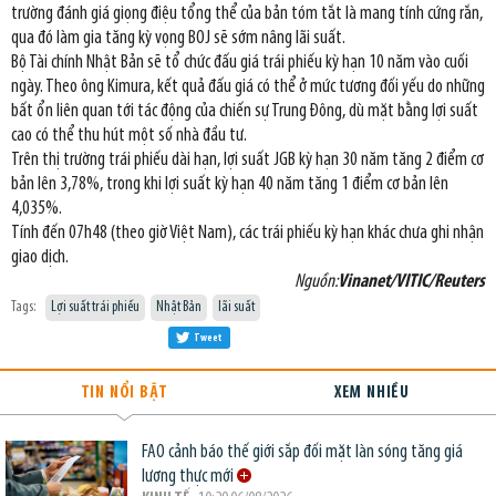
trường đánh giá giọng điệu tổng thể của bản tóm tắt là mang tính cứng rắn,
qua đó làm gia tăng kỳ vọng BOJ sẽ sớm nâng lãi suất.
Bộ Tài chính Nhật Bản sẽ tổ chức đấu giá trái phiếu kỳ hạn 10 năm vào cuối
ngày. Theo ông Kimura, kết quả đấu giá có thể ở mức tương đối yếu do những
bất ổn liên quan tới tác động của chiến sự Trung Đông, dù mặt bằng lợi suất
cao có thể thu hút một số nhà đầu tư.
Trên thị trường trái phiếu dài hạn, lợi suất JGB kỳ hạn 30 năm tăng 2 điểm cơ
bản lên 3,78%, trong khi lợi suất kỳ hạn 40 năm tăng 1 điểm cơ bản lên
4,035%.
Tính đến 07h48 (theo giờ Việt Nam), các trái phiếu kỳ hạn khác chưa ghi nhận
giao dịch.
Nguồn:
Vinanet/VITIC/Reuters
Tags:
Lợi suất trái phiếu
Nhật Bản
lãi suất
Tweet
TIN NỔI BẬT
XEM NHIỀU
FAO cảnh báo thế giới sắp đối mặt làn sóng tăng giá
lương thực mới