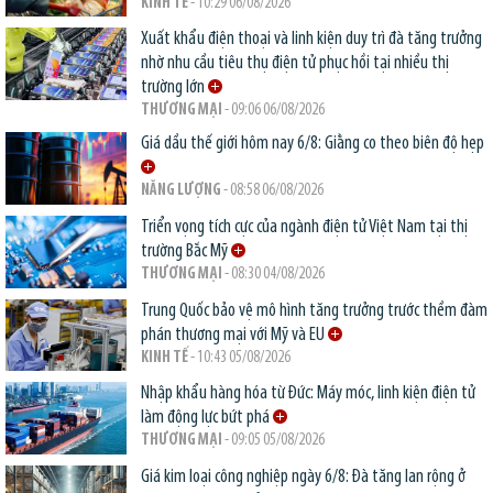
KINH TẾ
- 10:29 06/08/2026
Xuất khẩu điện thoại và linh kiện duy trì đà tăng trưởng
nhờ nhu cầu tiêu thụ điện tử phục hồi tại nhiều thị
trường lớn
THƯƠNG MẠI
- 09:06 06/08/2026
Giá dầu thế giới hôm nay 6/8: Giằng co theo biên độ hẹp
NĂNG LƯỢNG
- 08:58 06/08/2026
Triển vọng tích cực của ngành điện tử Việt Nam tại thị
trường Bắc Mỹ
THƯƠNG MẠI
- 08:30 04/08/2026
Trung Quốc bảo vệ mô hình tăng trưởng trước thềm đàm
phán thương mại với Mỹ và EU
KINH TẾ
- 10:43 05/08/2026
Nhập khẩu hàng hóa từ Đức: Máy móc, linh kiện điện tử
làm động lực bứt phá
THƯƠNG MẠI
- 09:05 05/08/2026
Giá kim loại công nghiệp ngày 6/8: Đà tăng lan rộng ở