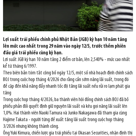
Lợi suất trái phiếu chính phủ Nhật Bản (JGB) kỳ hạn 10 năm tăng
lên mức cao nhất trong 29 năm vào ngày 12/5, trước thềm phiên
đấu giá trái phiếu cùng kỳ hạn.
Lợi suất JGB kỳ hạn 10 năm tăng 2 điểm cơ bản, lên 2,540% - mức cao nhất
kể từ tháng 6/1997.
Theo biên bản tóm tắt công bố ngày 12/5, một số nhà hoạch định chính sách
BOJ trong cuộc họp tháng 4/2026 cho rằng cần sớm nâng lãi suất, trong đó
đề cập đến khả năng đẩy nhanh tốc độ tăng lãi suất nếu rủi ro lạm phát gia
tăng
Trong cuộc họp tháng 4/2026, ba thành viên hội đồng chính sách BOJ đã bỏ
phiếu phản đối quyết định giữ nguyên lãi suất và kêu gọi nâng lãi suất lên
1,0%. Hai thành viên Naoki Tamura và Junko Nakagawa đã tham gia cùng
Hajime Takata - người từng đề xuất tăng lãi suất trong cuộc họp tháng
3/2026 nhưng không thành công.
Ông Yuki Kimura, chiến lược gia trái phiếu tại Okasan Securities, nhận định thị