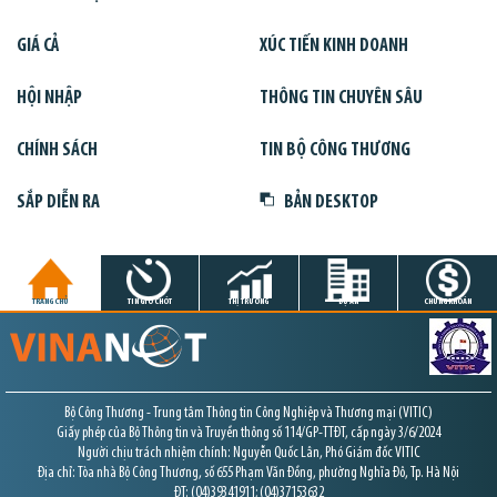
GIÁ CẢ
XÚC TIẾN KINH DOANH
HỘI NHẬP
THÔNG TIN CHUYÊN SÂU
CHÍNH SÁCH
TIN BỘ CÔNG THƯƠNG
SẮP DIỄN RA
BẢN DESKTOP
TRANG CHỦ
TIN GIỜ CHÓT
THỊ TRƯỜNG
DỰ ÁN
CHỨNG KHOÁN
Bộ Công Thương - Trung tâm Thông tin Công Nghiệp và Thương mại (VITIC)
Giấy phép của Bộ Thông tin và Truyền thông số 114/GP-TTĐT, cấp ngày 3/6/2024
Người chịu trách nhiệm chính: Nguyễn Quốc Lân, Phó Giám đốc VITIC
Địa chỉ: Tòa nhà Bộ Công Thương, số 655 Phạm Văn Đồng, phường Nghĩa Đô, Tp. Hà Nội
ĐT: (04)39341911; (04)37153632