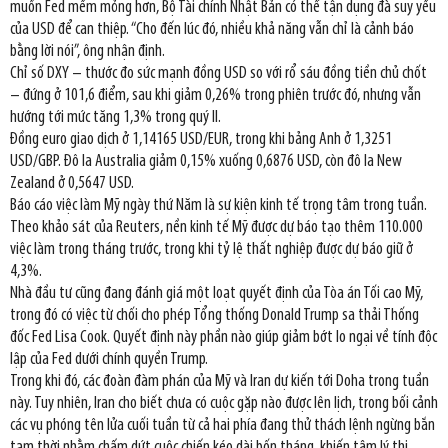
muốn Fed mềm mỏng hơn, Bộ Tài chính Nhật Bản có thể tận dụng đà suy yếu
của USD để can thiệp. “Cho đến lúc đó, nhiều khả năng vẫn chỉ là cảnh báo
bằng lời nói”, ông nhận định.
Chỉ số DXY – thước đo sức mạnh đồng USD so với rổ sáu đồng tiền chủ chốt
– đứng ở 101,6 điểm, sau khi giảm 0,26% trong phiên trước đó, nhưng vẫn
hướng tới mức tăng 1,3% trong quý II.
Đồng euro giao dịch ở 1,14165 USD/EUR, trong khi bảng Anh ở 1,3251
USD/GBP. Đô la Australia giảm 0,15% xuống 0,6876 USD, còn đô la New
Zealand ở 0,5647 USD.
Báo cáo việc làm Mỹ ngày thứ Năm là sự kiện kinh tế trọng tâm trong tuần.
Theo khảo sát của Reuters, nền kinh tế Mỹ được dự báo tạo thêm 110.000
việc làm trong tháng trước, trong khi tỷ lệ thất nghiệp được dự báo giữ ở
4,3%.
Nhà đầu tư cũng đang đánh giá một loạt quyết định của Tòa án Tối cao Mỹ,
trong đó có việc từ chối cho phép Tổng thống Donald Trump sa thải Thống
đốc Fed Lisa Cook. Quyết định này phần nào giúp giảm bớt lo ngại về tính độc
lập của Fed dưới chính quyền Trump.
Trong khi đó, các đoàn đàm phán của Mỹ và Iran dự kiến tới Doha trong tuần
này. Tuy nhiên, Iran cho biết chưa có cuộc gặp nào được lên lịch, trong bối cảnh
các vụ phóng tên lửa cuối tuần từ cả hai phía đang thử thách lệnh ngừng bắn
tạm thời nhằm chấm dứt cuộc chiến kéo dài bốn tháng, khiến tâm lý thị