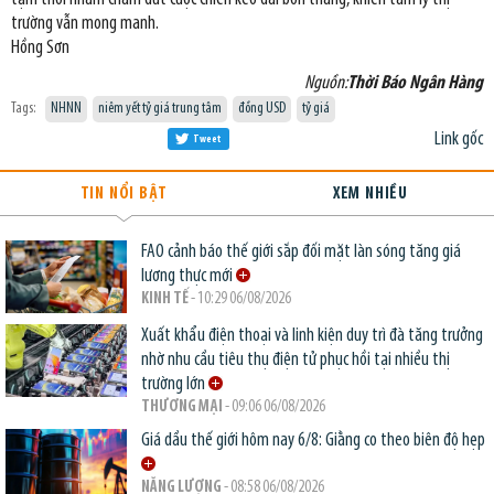
trường vẫn mong manh.
Hồng Sơn
Nguồn:
Thời Báo Ngân Hàng
Tags:
NHNN
niêm yết tỷ giá trung tâm
đồng USD
tỷ giá
Link gốc
Tweet
TIN NỔI BẬT
XEM NHIỀU
FAO cảnh báo thế giới sắp đối mặt làn sóng tăng giá
lương thực mới
KINH TẾ
- 10:29 06/08/2026
Xuất khẩu điện thoại và linh kiện duy trì đà tăng trưởng
nhờ nhu cầu tiêu thụ điện tử phục hồi tại nhiều thị
trường lớn
THƯƠNG MẠI
- 09:06 06/08/2026
Giá dầu thế giới hôm nay 6/8: Giằng co theo biên độ hẹp
NĂNG LƯỢNG
- 08:58 06/08/2026