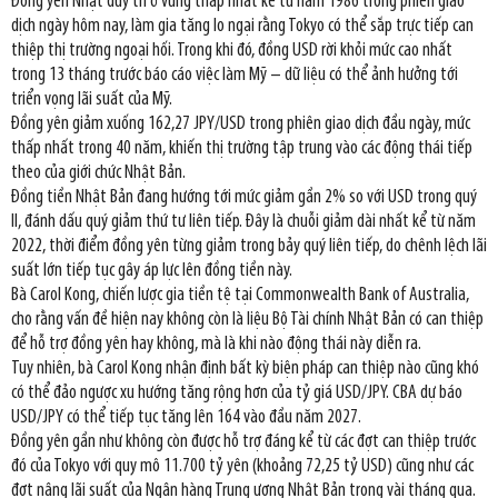
Đồng yên Nhật duy trì ở vùng thấp nhất kể từ năm 1986 trong phiên giao
dịch ngày hôm nay, làm gia tăng lo ngại rằng Tokyo có thể sắp trực tiếp can
thiệp thị trường ngoại hối. Trong khi đó, đồng USD rời khỏi mức cao nhất
trong 13 tháng trước báo cáo việc làm Mỹ – dữ liệu có thể ảnh hưởng tới
triển vọng lãi suất của Mỹ.
Đồng yên giảm xuống 162,27 JPY/USD trong phiên giao dịch đầu ngày, mức
thấp nhất trong 40 năm, khiến thị trường tập trung vào các động thái tiếp
theo của giới chức Nhật Bản.
Đồng tiền Nhật Bản đang hướng tới mức giảm gần 2% so với USD trong quý
II, đánh dấu quý giảm thứ tư liên tiếp. Đây là chuỗi giảm dài nhất kể từ năm
2022, thời điểm đồng yên từng giảm trong bảy quý liên tiếp, do chênh lệch lãi
suất lớn tiếp tục gây áp lực lên đồng tiền này.
Bà Carol Kong, chiến lược gia tiền tệ tại Commonwealth Bank of Australia,
cho rằng vấn đề hiện nay không còn là liệu Bộ Tài chính Nhật Bản có can thiệp
để hỗ trợ đồng yên hay không, mà là khi nào động thái này diễn ra.
Tuy nhiên, bà Carol Kong nhận định bất kỳ biện pháp can thiệp nào cũng khó
có thể đảo ngược xu hướng tăng rộng hơn của tỷ giá USD/JPY. CBA dự báo
USD/JPY có thể tiếp tục tăng lên 164 vào đầu năm 2027.
Đồng yên gần như không còn được hỗ trợ đáng kể từ các đợt can thiệp trước
đó của Tokyo với quy mô 11.700 tỷ yên (khoảng 72,25 tỷ USD) cũng như các
đợt nâng lãi suất của Ngân hàng Trung ương Nhật Bản trong vài tháng qua.