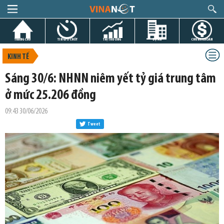
TRANG CHỦ
TIN GIỜ CHÓT
THỊ TRƯỜNG
DỰ ÁN
CHỨNG KHOÁN
KINH TẾ
Sáng 30/6: NHNN niêm yết tỷ giá trung tâm
ở mức 25.206 đồng
09:43 30/06/2026
Tweet