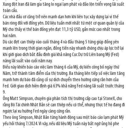
Xung đột Iran đã làm gia tăng lo ngại lạm phát và đảo lộn triển vọng lãi suất
toàn cầu.
Các nhà đầu cơ cũng trở nên mạnh dạn hơn khi liên tục xây dựng lại vị thế
bán ròng đối với đồng yên. Dữ liệu tuần mới nhất từ một cơ quan quản lý của
Mỹ cho thấy vị thế bán đồng yên đạt 11,3 tỷ USD, gần mức cao nhất trong
hai năm.
Dù các đợt can thiệp vào cuối tháng 4 và đầu tháng 5 từng giúp đồng yên
mạnh lên trong thời gian ngắn, đồng tiền này nhanh chóng chịu áp lực trở lại
khi giới giao dịch bắt đầu định giá khả năng Cục Dự trữ Liên bang Mỹ (Fed)
nâng lãi suất vào cuối năm nay.
Điều này khiến báo cáo việc làm tháng 6 của Mỹ, dự kiến công bố ngày thứ
Năm, trở thành tâm điểm của thị trường. Ba tháng liên tiếp số việc làm tăng
mạnh hơn dự báo đã củng cố sự dịch chuyển theo hướng cứng rắn hơn của
Fed. Giới giao dịch hiện định giá 63% khả năng Fed nâng lãi suất trước tháng
9.
Ông Matt Simpson, chuyên gia phân tích thị trường cấp cao tại StoneX, cho
rằng Bộ Tài chính Nhật Bản sẽ can thiệp nếu có thể, nhưng thực tế họ đang đi
ngược lại xu hướng Fed ngày càng cứng rắn.
Theo ông Simpson, Nhật Bản từng hành động sau một báo cáo lạm phát Mỹ
yếu hồi tháng 7/2024. Vì vậy, nếu dữ liệu Mỹ tuần này bất ngờ ủng hộ phe