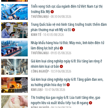
Triển vọng tích cực của ngành điện tử Việt Nam tại thị
trường Bắc Mỹ
THƯƠNG MẠI
- 08:30 04/08/2026
Trung Quốc bảo vệ mô hình tăng trưởng trước thềm đàm
phán thương mại với Mỹ và EU
KINH TẾ
- 10:43 05/08/2026
Nhập khẩu hàng hóa từ Đức: Máy móc, linh kiện điện tử
làm động lực bứt phá
THƯƠNG MẠI
- 09:05 05/08/2026
Giá kim loại công nghiệp ngày 6/8: Đà tăng lan rộng ở
nhóm kim loại cơ bản
CÔNG NGHIỆP
- 10:59 06/08/2026
Giá kim loại công nghiệp ngày 6/8: Tăng giảm đan xen,
xu hướng phân hóa duy trì
KIM LOẠI
- 10:47 06/08/2026
Thị trường lúa gạo ngày 6/8: Lúa tươi tăng nhẹ, gạo
nguyên liệu và xuất khẩu tiếp tục đi ngang