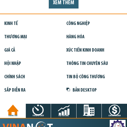
XEM THÊM
KINH TẾ
CÔNG NGHIỆP
THƯƠNG MẠI
HÀNG HÓA
GIÁ CẢ
XÚC TIẾN KINH DOANH
HỘI NHẬP
THÔNG TIN CHUYÊN SÂU
CHÍNH SÁCH
TIN BỘ CÔNG THƯƠNG
SẮP DIỄN RA
BẢN DESKTOP
TRANG CHỦ
TIN GIỜ CHÓT
THỊ TRƯỜNG
DỰ ÁN
CHỨNG KHOÁN