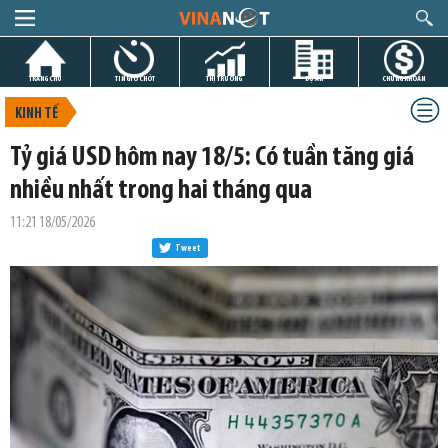
TRANG CHỦ
TIN GIỜ CHÓT
THỊ TRƯỜNG
DỰ ÁN
CHỨNG KHOÁN
KINH TẾ
Tỷ giá USD hôm nay 18/5: Có tuần tăng giá
nhiều nhất trong hai tháng qua
11:21 18/05/2026
Tweet