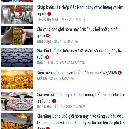
Nhập khẩu sắt thép Việt Nam tăng cả về lượng và kim
ngạch
THƯƠNG MẠI
- 09:38 26/07/2026
Giá vàng thế giới hôm nay 5/8: Phục hồi nhờ giá dầu
giảm
KIM LOẠI
- 08:57 05/08/2026
Giá dầu thế giới hôm nay 5/8: Giảm sâu xuống đáy ba
tuần
NĂNG LƯỢNG
- 08:53 05/08/2026
Diễn biến giá nông sản thế giới hôm nay 5/8/2026
GIÁ CẢ
- 08:52 05/08/2026
Giá heo hơi hôm nay 5/8: Thị trường tiếp tục lùi nhẹ tại
nhiều nơi
NÔNG NGHIỆP
- 08:38 05/08/2026
Giá năng lượng thế giới hôm nay 4/8: Xăng và dầu đốt
tăng mạnh so với đầu năm gây áp lực lớn lên chi phí tiêu