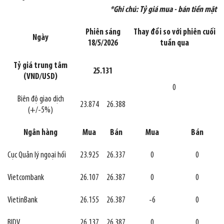
*Ghi chú: Tỷ giá mua - bán tiền mặt
Phiên sáng
Thay đổi so với phiên cuối
Ngày
18/5/2026
tuần qua
Tỷ giá trung tâm
25.131
(VND/USD)
0
Biên độ giao dịch
23.874
26.388
(+/-5%)
Ngân hàng
Mua
Bán
Mua
Bán
Cục Quản lý ngoại hối
23.925
26.337
0
0
Vietcombank
26.107
26.387
0
0
VietinBank
26.155
26.387
-6
0
BIDV
26.137
26.387
0
0