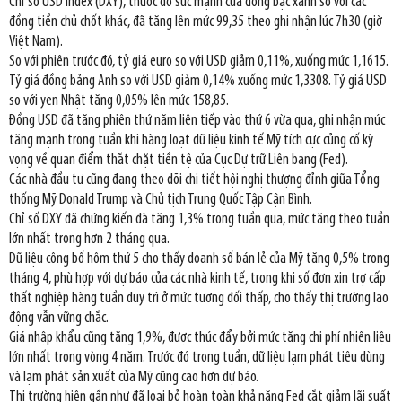
Chỉ số USD Index (DXY), thước đo sức mạnh của đồng bạc xanh so với các
đồng tiền chủ chốt khác, đã tăng lên mức 99,35 theo ghi nhận lúc 7h30 (giờ
Việt Nam).
So với phiên trước đó, tỷ giá euro so với USD giảm 0,11%, xuống mức 1,1615.
Tỷ giá đồng bảng Anh so với USD giảm 0,14% xuống mức 1,3308. Tỷ giá USD
so với yen Nhật tăng 0,05% lên mức 158,85.
Đồng USD đã tăng phiên thứ năm liên tiếp vào thứ 6 vừa qua, ghi nhận mức
tăng mạnh trong tuần khi hàng loạt dữ liệu kinh tế Mỹ tích cực củng cố kỳ
vọng về quan điểm thắt chặt tiền tệ của Cục Dự trữ Liên bang (Fed).
Các nhà đầu tư cũng đang theo dõi chi tiết hội nghị thượng đỉnh giữa Tổng
thống Mỹ Donald Trump và Chủ tịch Trung Quốc Tập Cận Bình.
Chỉ số DXY đã chứng kiến đà tăng 1,3% trong tuần qua, mức tăng theo tuần
lớn nhất trong hơn 2 tháng qua.
Dữ liệu công bố hôm thứ 5 cho thấy doanh số bán lẻ của Mỹ tăng 0,5% trong
tháng 4, phù hợp với dự báo của các nhà kinh tế, trong khi số đơn xin trợ cấp
thất nghiệp hàng tuần duy trì ở mức tương đối thấp, cho thấy thị trường lao
động vẫn vững chắc.
Giá nhập khẩu cũng tăng 1,9%, được thúc đẩy bởi mức tăng chi phí nhiên liệu
lớn nhất trong vòng 4 năm. Trước đó trong tuần, dữ liệu lạm phát tiêu dùng
và lạm phát sản xuất của Mỹ cũng cao hơn dự báo.
Thị trường hiện gần như đã loại bỏ hoàn toàn khả năng Fed cắt giảm lãi suất