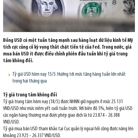
Đồng USD có một tuần tăng mạnh sau hàng loạt dữ liệu kinh tế Mỹ
tích cực củng cố kỳ vọng thắt chặt tiền tệ của Fed. Trong nước, giá
mua bán USD ít được điều chỉnh phiên đầu tuần khi tỷ giá trung
tâm không đổi.
Tỷ giá USD hôm nay 15/5: Hướng tới mức tăng hàng tuần lớn nhất
trong hai tháng qua
Tỷ giá trung tâm không đổi
Tỷ giá trung tâm hôm nay (18/5) được NHNN giữ nguyên ở mức 25.131
VND/USD như mức niêm yết cuối tuần trước. Với biên độ 5%, hiện tỷ giá USD
các ngân hàng thương mại được phép giao dịch là từ 23.874 - 26.388
VND/USD.
Tỷ giá mua bán USD tham khảo tại Cục quản lý ngoại hối cũng được nâng lên
khoảng 23.925 - 26.337 VND/USD.