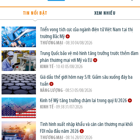
TIN NỔI BẬT
XEM NHIỀU
Triển vọng tích cực của ngành điện tử Việt Nam tại thị
trường Bắc Mỹ
THƯƠNG MẠI
- 08:30 04/08/2026
Trung Quốc bảo vệ mô hình tăng trưởng trước thềm đàm
phán thương mại với Mỹ và EU
KINH TẾ
- 10:43 05/08/2026
Giá dầu thế giới hôm nay 5/8: Giảm sâu xuống đáy ba
tuần
NĂNG LƯỢNG
- 08:53 05/08/2026
Kinh tế Mỹ tăng trưởng chậm lại trong quý II/2026
KINH TẾ
- 09:38 31/07/2026
Tình hình xuất nhập khẩu và cán cân thương mại khối
FDI nửa đầu năm 2026
THƯƠNG MẠI
- 08:16 28/07/2026