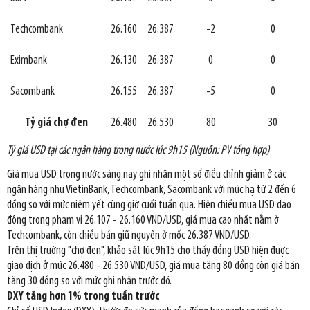
Techcombank
26.160
26.387
-2
0
Eximbank
26.130
26.387
0
0
Sacombank
26.155
26.387
-5
0
Tỷ giá chợ đen
26.480
26.530
80
30
Tỷ giá USD tại các ngân hàng trong nước lúc 9h15 (Nguồn: PV tổng hợp)
Giá mua USD trong nước sáng nay ghi nhận một số điều chỉnh giảm ở các
ngân hàng như VietinBank, Techcombank, Sacombank với mức hạ từ 2 đến 6
đồng so với mức niêm yết cùng giờ cuối tuần qua. Hiện chiều mua USD dao
động trong phạm vi 26.107 - 26.160 VND/USD, giá mua cao nhất nằm ở
Techcombank, còn chiều bán giữ nguyên ở mốc 26.387 VND/USD.
Trên thị trường "chợ đen", khảo sát lúc 9h15 cho thấy đồng USD hiện được
giao dịch ở mức 26.480 - 26.530 VND/USD, giá mua tăng 80 đồng còn giá bán
tăng 30 đồng so với mức ghi nhận trước đó.
DXY tăng hơn 1% trong tuần trước