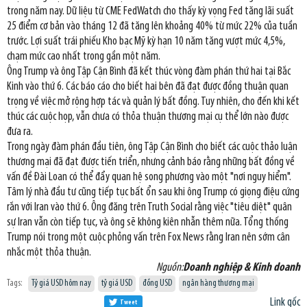
trong năm nay. Dữ liệu từ CME FedWatch cho thấy kỳ vọng Fed tăng lãi suất
25 điểm cơ bản vào tháng 12 đã tăng lên khoảng 40% từ mức 22% của tuần
trước. Lợi suất trái phiếu Kho bạc Mỹ kỳ hạn 10 năm tăng vượt mức 4,5%,
chạm mức cao nhất trong gần một năm.
Ông Trump và ông Tập Cận Bình đã kết thúc vòng đàm phán thứ hai tại Bắc
Kinh vào thứ 6. Các báo cáo cho biết hai bên đã đạt được đồng thuận quan
trọng về việc mở rộng hợp tác và quản lý bất đồng. Tuy nhiên, cho đến khi kết
thúc các cuộc họp, vẫn chưa có thỏa thuận thương mại cụ thể lớn nào được
đưa ra.
Trong ngày đàm phán đầu tiên, ông Tập Cận Bình cho biết các cuộc thảo luận
thương mại đã đạt được tiến triển, nhưng cảnh báo rằng những bất đồng về
vấn đề Đài Loan có thể đẩy quan hệ song phương vào một "nơi nguy hiểm".
Tâm lý nhà đầu tư cũng tiếp tục bất ổn sau khi ông Trump có giọng điệu cứng
rắn với Iran vào thứ 6. Ông đăng trên Truth Social rằng việc "tiêu diệt" quân
sự Iran vẫn còn tiếp tục, và ông sẽ không kiên nhẫn thêm nữa. Tổng thống
Trump nói trong một cuộc phỏng vấn trên Fox News rằng Iran nên sớm cân
nhắc một thỏa thuận.
Nguồn:
Doanh nghiệp & Kinh doanh
Tags:
Tỷ giá USD hôm nay
tỷ giá USD
đồng USD
ngân hàng thương mại
Link gốc
Tweet