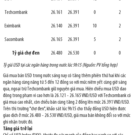
Techcombank
26.161
26.391
0
2
Eximbank
26.140
26.391
10
2
Sacombank
26.165
26.391
5
2
Tỷ giá chợ đen
26.480
26.530
0
0
Tỷ giá USD tại các ngân hàng trong nước lúc 9h15 (Nguồn: PV tổng hợp)
Giá mua bán USD trong nước sáng nay có tăng thêm phiên thứ hai khi các
ngân hàng cùng nâng từ 5 đến 12 đồng so với mức niêm yết cùng giờ sáng
qua, ngoại trừ Techcombank giữ nguyên giá mua. Hiện chiều mua USD dao
động trong phạm vi cao hơn là 26.121 - 26.165 VND/USD với Techcombank có
giá mua cao nhất, còn chiều bán cùng tăng 2 đồng lên mức 26.391 VND/USD.
Trên thị trường "chợ đen", khảo sát lúc 9h15 cho thấy đồng USD hiện được
giao dịch ở mức 26.480 - 26.530 VND/USD, giá mua bán không đổi so với mức
ghi nhận trước đó.
Tăng giá trở lại