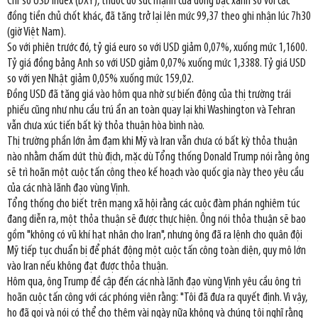
Chỉ số USD Index (DXY), thước đo sức mạnh của đồng bạc xanh so với các
đồng tiền chủ chốt khác, đã tăng trở lại lên mức 99,37 theo ghi nhận lúc 7h30
(giờ Việt Nam).
So với phiên trước đó, tỷ giá euro so với USD giảm 0,07%, xuống mức 1,1600.
Tỷ giá đồng bảng Anh so với USD giảm 0,07% xuống mức 1,3388. Tỷ giá USD
so với yen Nhật giảm 0,05% xuống mức 159,02.
Đồng USD đã tăng giá vào hôm qua nhờ sự biến động của thị trường trái
phiếu cũng như nhu cầu trú ẩn an toàn quay lại khi Washington và Tehran
vẫn chưa xúc tiến bất kỳ thỏa thuận hòa bình nào.
Thị trường phần lớn ảm đạm khi Mỹ và Iran vẫn chưa có bất kỳ thỏa thuận
nào nhằm chấm dứt thù địch, mặc dù Tổng thống Donald Trump nói rằng ông
sẽ trì hoãn một cuộc tấn công theo kế hoạch vào quốc gia này theo yêu cầu
của các nhà lãnh đạo vùng Vịnh.
Tổng thống cho biết trên mạng xã hội rằng các cuộc đàm phán nghiêm túc
đang diễn ra, một thỏa thuận sẽ được thực hiện. Ông nói thỏa thuận sẽ bao
gồm "không có vũ khí hạt nhân cho Iran", nhưng ông đã ra lệnh cho quân đội
Mỹ tiếp tục chuẩn bị để phát động một cuộc tấn công toàn diện, quy mô lớn
vào Iran nếu không đạt được thỏa thuận.
Hôm qua, ông Trump đề cập đến các nhà lãnh đạo vùng Vịnh yêu cầu ông trì
hoãn cuộc tấn công với các phóng viên rằng: "Tôi đã đưa ra quyết định. Vì vậy,
họ đã gọi và nói có thể cho thêm vài ngày nữa không và chúng tôi nghĩ rằng