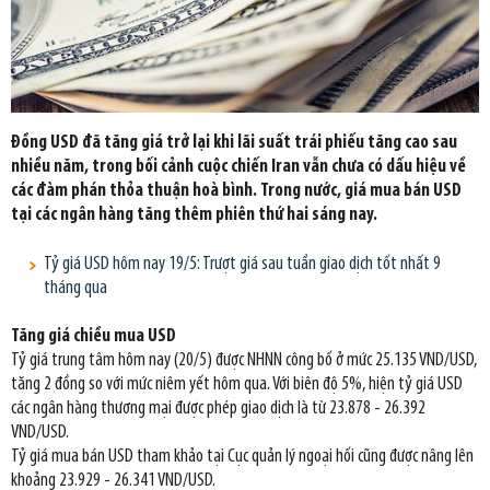
Đồng USD đã tăng giá trở lại khi lãi suất trái phiếu tăng cao sau
nhiều năm, trong bối cảnh cuộc chiến Iran vẫn chưa có dấu hiệu về
các đàm phán thỏa thuận hoà bình. Trong nước, giá mua bán USD
tại các ngân hàng tăng thêm phiên thứ hai sáng nay.
Tỷ giá USD hôm nay 19/5: Trượt giá sau tuần giao dịch tốt nhất 9
tháng qua
Tăng giá chiều mua USD
Tỷ giá trung tâm hôm nay (20/5) được NHNN công bố ở mức 25.135 VND/USD,
tăng 2 đồng so với mức niêm yết hôm qua. Với biên độ 5%, hiện tỷ giá USD
các ngân hàng thương mại được phép giao dịch là từ 23.878 - 26.392
VND/USD.
Tỷ giá mua bán USD tham khảo tại Cục quản lý ngoại hối cũng được nâng lên
khoảng 23.929 - 26.341 VND/USD.