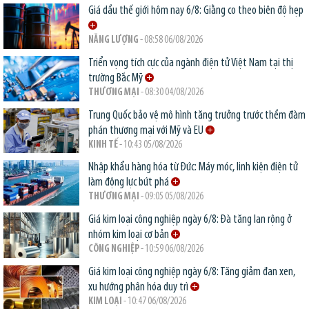
Giá dầu thế giới hôm nay 6/8: Giằng co theo biên độ hẹp
NĂNG LƯỢNG
- 08:58 06/08/2026
Triển vọng tích cực của ngành điện tử Việt Nam tại thị
trường Bắc Mỹ
THƯƠNG MẠI
- 08:30 04/08/2026
Trung Quốc bảo vệ mô hình tăng trưởng trước thềm đàm
phán thương mại với Mỹ và EU
KINH TẾ
- 10:43 05/08/2026
Nhập khẩu hàng hóa từ Đức: Máy móc, linh kiện điện tử
làm động lực bứt phá
THƯƠNG MẠI
- 09:05 05/08/2026
Giá kim loại công nghiệp ngày 6/8: Đà tăng lan rộng ở
nhóm kim loại cơ bản
CÔNG NGHIỆP
- 10:59 06/08/2026
Giá kim loại công nghiệp ngày 6/8: Tăng giảm đan xen,
xu hướng phân hóa duy trì
KIM LOẠI
- 10:47 06/08/2026