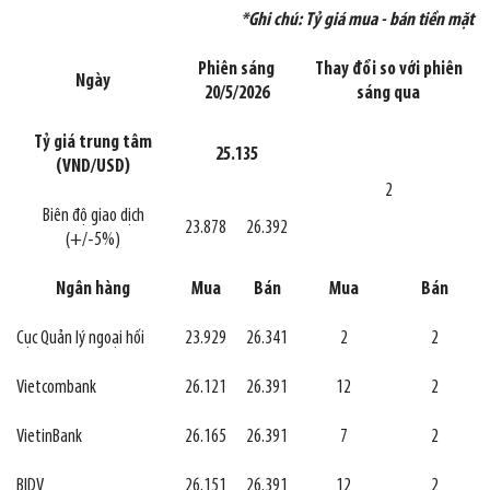
*Ghi chú: Tỷ giá mua - bán tiền mặt
Phiên sáng
Thay đổi so với phiên
Ngày
20/5/2026
sáng qua
Tỷ giá trung tâm
25.135
(VND/USD)
2
Biên độ giao dịch
23.878
26.392
(+/-5%)
Ngân hàng
Mua
Bán
Mua
Bán
Cục Quản lý ngoại hối
23.929
26.341
2
2
Vietcombank
26.121
26.391
12
2
VietinBank
26.165
26.391
7
2
BIDV
26.151
26.391
12
2