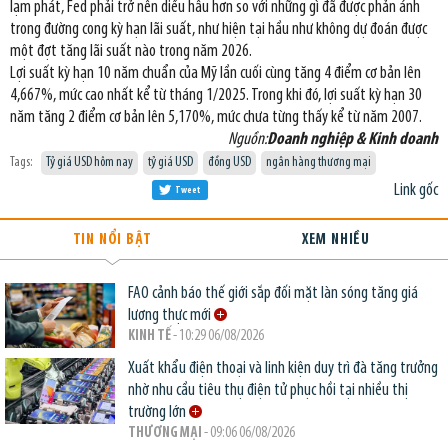
lạm phát, Fed phải trở nên diều hâu hơn so với những gì đã được phản ánh
trong đường cong kỳ hạn lãi suất, như hiện tại hầu như không dự đoán được
một đợt tăng lãi suất nào trong năm 2026.
Lợi suất kỳ hạn 10 năm chuẩn của Mỹ lần cuối cùng tăng 4 điểm cơ bản lên
4,667%, mức cao nhất kể từ tháng 1/2025. Trong khi đó, lợi suất kỳ hạn 30
năm tăng 2 điểm cơ bản lên 5,170%, mức chưa từng thấy kể từ năm 2007.
Nguồn:
Doanh nghiệp & Kinh doanh
Tags:
Tỷ giá USD hôm nay
tỷ giá USD
đồng USD
ngân hàng thương mại
Link gốc
Tweet
TIN NỔI BẬT
XEM NHIỀU
FAO cảnh báo thế giới sắp đối mặt làn sóng tăng giá
lương thực mới
KINH TẾ
- 10:29 06/08/2026
Xuất khẩu điện thoại và linh kiện duy trì đà tăng trưởng
nhờ nhu cầu tiêu thụ điện tử phục hồi tại nhiều thị
trường lớn
THƯƠNG MẠI
- 09:06 06/08/2026