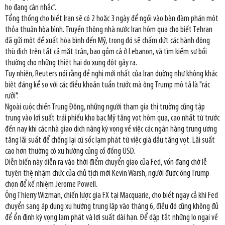
họ đang cân nhắc".
Tổng thống cho biết Iran sẽ có 2 hoặc 3 ngày để ngồi vào bàn đàm phán một
thỏa thuận hòa bình. Truyền thông nhà nước Iran hôm qua cho biết Tehran
đã gửi một đề xuất hòa bình đến Mỹ, trong đó sẽ chấm dứt các hành động
thù địch trên tất cả mặt trận, bao gồm cả ở Lebanon, và tìm kiếm sự bồi
thường cho những thiệt hại do xung đột gây ra.
Tuy nhiên, Reuters nói rằng đề nghị mới nhất của Iran dường như không khác
biệt đáng kể so với các điều khoản tuần trước mà ông Trump mô tả là "rác
rưởi".
Ngoài cuộc chiến Trung Đông, những người tham gia thị trường cũng tập
trung vào lợi suất trái phiếu kho bạc Mỹ tăng vọt hôm qua, cao nhất từ trước
đến nay khi các nhà giao dịch nâng kỳ vọng về việc các ngân hàng trung ương
tăng lãi suất để chống lại cú sốc lạm phát từ việc giá dầu tăng vọt. Lãi suất
cao hơn thường có xu hướng củng cố đồng USD.
Diễn biến này diễn ra vào thời điểm chuyển giao của Fed, vốn đang chờ lễ
tuyên thệ nhậm chức của chủ tịch mới Kevin Warsh, người được ông Trump
chọn để kế nhiệm Jerome Powell.
Ông Thierry Wizman, chiến lược gia FX tại Macquarie, cho biết ngay cả khi Fed
chuyển sang áp dụng xu hướng trung lập vào tháng 6, điều đó cũng không đủ
để ổn định kỳ vọng lạm phát và lợi suất dài hạn. Để dập tắt những lo ngại về