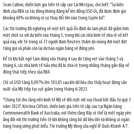
Sean Callow, chiến lược gia tiền tệ cấp cao tại Westpac, cho biết: “Sự kiên
định của RBA có tác động không đáng kể lên đồng USD Úc, đã được định giá
khoảng 60% và không có sự thay đổi lớn nào trong tuyên bố".
Các thị trường đã nghiêng về một kết quả ổn định do lạm phát đã giảm hơn
một chút so với dự kiến vào tháng 5, trong khi các nhà kinh tế chia rẽ về kết
quả này, với 16 trong số 31 người được Reuters thăm dò mong đợi một đợt
tăng giá và phần còn lại dự báo ngân hàng sẽ đứng yên.
Kể từ khi bất ngờ tạm dừng vào tháng 4 sau đó tăng vọt vào tháng 5 và
tháng 6, các nhà kinh tế hầu như đã bị chia rẽ trong những tháng gần đây về
động thái tiếp theo của RBA.
Chỉ số USD tăng 0,097% lên 103,05 sau khi dữ liệu cho thấy hoạt động sản
xuất của Mỹ tiếp tục sụt giảm trong tháng 6/2023.
"Chúng tôi cho rằng nền kinh tế Mỹ sẽ đối mặt với suy thoái bắt đầu từ quý 3
năm 2023", Kristina Clifton, chiến lược gia tiền tệ cấp cao tại Ngân hàng
Commonwealth Bank of Australia, nói thêm rằng đây có thể là một ngày yên
ắng đối với thị trường tiền tệ khi không công bố dữ liệu lớn và không có ngân
hàng trung ương phát biểu. Thị trường Mỹ đóng cửa nghỉ lễ Quốc Khánh 4/7.