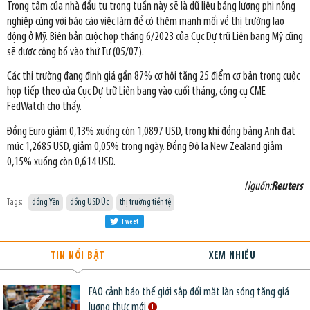
Trọng tâm của nhà đầu tư trong tuần này sẽ là dữ liệu bảng lương phi nông
nghiệp cùng với báo cáo việc làm để có thêm manh mối về thị trường lao
động ở Mỹ. Biên bản cuộc họp tháng 6/2023 của Cục Dự trữ Liên bang Mỹ cũng
sẽ được công bố vào thứ Tư (05/07).
Các thị trường đang định giá gần 87% cơ hội tăng 25 điểm cơ bản trong cuộc
họp tiếp theo của Cục Dự trữ Liên bang vào cuối tháng, công cụ CME
FedWatch cho thấy.
Đồng Euro giảm 0,13% xuống còn 1,0897 USD, trong khi đồng bảng Anh đạt
mức 1,2685 USD, giảm 0,05% trong ngày. Đồng Đô la New Zealand giảm
0,15% xuống còn 0,614 USD.
Nguồn:
Reuters
Tags:
đồng Yên
đồng USD Úc
thị trường tiền tệ
Tweet
TIN NỔI BẬT
XEM NHIỀU
FAO cảnh báo thế giới sắp đối mặt làn sóng tăng giá
lương thực mới