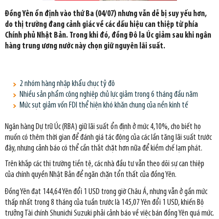
Đồng Yên ổn định vào thứ Ba (04/07) nhưng vẫn dễ bị suy yếu hơn,
do thị trường đang cảnh giác về các dấu hiệu can thiệp từ phía
Chính phủ Nhật Bản. Trong khi đó, đồng Đô la Úc giảm sau khi ngân
hàng trung ương nước này chọn giữ nguyên lãi suất.
2 nhóm hàng nhập khẩu chục tỷ đô
Nhiều sản phẩm công nghiệp chủ lực giảm trong 6 tháng đầu năm
Mức sụt giảm vốn FDI thể hiện khó khăn chung của nền kinh tế
Ngân hàng Dự trữ Úc (RBA) giữ lãi suất ổn định ở mức 4,10%, cho biết họ
muốn có thêm thời gian để đánh giá tác động của các lần tăng lãi suất trước
đây, nhưng cảnh báo có thể cần thắt chặt hơn nữa để kiềm chế lạm phát.
Trên khắp các thị trường tiền tệ, các nhà đầu tư vẫn theo dõi sự can thiệp
của chính quyền Nhật Bản để ngăn chặn tổn thất của đồng Yên.
Đồng Yên đạt 144,64 Yên đổi 1 USD trong giờ Châu Á, nhưng vẫn ở gần mức
thấp nhất trong 8 tháng của tuần trước là 145,07 Yên đổi 1 USD, khiến Bộ
trưởng Tài chính Shunichi Suzuki phải cảnh báo về việc bán đồng Yên quá mức.