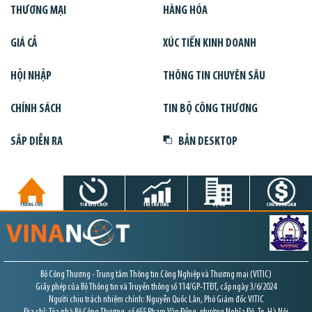
THƯƠNG MẠI
HÀNG HÓA
GIÁ CẢ
XÚC TIẾN KINH DOANH
HỘI NHẬP
THÔNG TIN CHUYÊN SÂU
CHÍNH SÁCH
TIN BỘ CÔNG THƯƠNG
SẮP DIỄN RA
BẢN DESKTOP
TRANG CHỦ
TIN GIỜ CHÓT
THỊ TRƯỜNG
DỰ ÁN
CHỨNG KHOÁN
Bộ Công Thương - Trung tâm Thông tin Công Nghiệp và Thương mại (VITIC)
Giấy phép của Bộ Thông tin và Truyền thông số 114/GP-TTĐT, cấp ngày 3/6/2024
Người chịu trách nhiệm chính: Nguyễn Quốc Lân, Phó Giám đốc VITIC