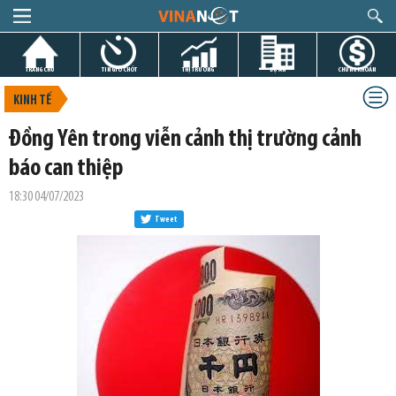
TRANG CHỦ
TIN GIỜ CHÓT
THỊ TRƯỜNG
DỰ ÁN
CHỨNG KHOÁN
KINH TẾ
Đồng Yên trong viễn cảnh thị trường cảnh
báo can thiệp
18:30 04/07/2023
Tweet