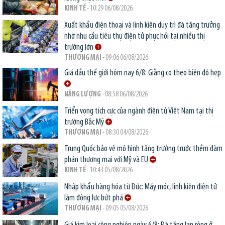
KINH TẾ
- 10:29 06/08/2026
Xuất khẩu điện thoại và linh kiện duy trì đà tăng trưởng
nhờ nhu cầu tiêu thụ điện tử phục hồi tại nhiều thị
trường lớn
THƯƠNG MẠI
- 09:06 06/08/2026
Giá dầu thế giới hôm nay 6/8: Giằng co theo biên độ hẹp
NĂNG LƯỢNG
- 08:58 06/08/2026
Triển vọng tích cực của ngành điện tử Việt Nam tại thị
trường Bắc Mỹ
THƯƠNG MẠI
- 08:30 04/08/2026
Trung Quốc bảo vệ mô hình tăng trưởng trước thềm đàm
phán thương mại với Mỹ và EU
KINH TẾ
- 10:43 05/08/2026
Nhập khẩu hàng hóa từ Đức: Máy móc, linh kiện điện tử
làm động lực bứt phá
THƯƠNG MẠI
- 09:05 05/08/2026