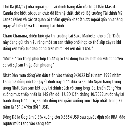
Thứ Ba (04/07) nhà ngoại giao tài chính hàng đầu của Nhật Bản Masato
Kanda cho biết các quan chức đã liên hệ chặt chẽ với Bộ trưởng Tài chính Mỹ
Janet Yellen và các cơ quan có thẩm quyền khác ở nước ngoài gần như hàng
ngày về tiền tệ và thị trường tài chính.
Charu Chanana, chiến lược gia thị trường tại Saxo Markets, cho biết: “Điều
này đang gửi tín hiệu rằng một sự can thiệp phối hợp có thể sắp xảy ra khi
đồng Yên tiếp tục dao động trên mức 144 Yên đổi 1 USD”.
"Một sự can thiệp phối hợp thường có tác động lâu dài hơn đối với đồng Yên
so với sự can thiệp đơn phương."
Nhật Bản mua đồng Yên đầu tiên vào tháng 9/2022 kể từ năm 1998 nhằm
tăng giá đồng nội tệ. Quyết định này được đưa ra sau khi Ngân hàng Trung
ương Nhật Bản cam kết duy trì chính sách vô cùng lỏng lẻo, khiến đồng Yên
xuống mức thấp nhất là 145 Yên đổi 1 USD. Đến tháng 10/2022, nước này lại
hành động tương tự, sau khi đồng Yên giảm xuống mức thấp nhất trong 32
năm là 151,94 Yên đổi 1 USD.
Đồng Đô la Úc giảm 0,3% xuống còn 0,6654 USD sau quyết định của RBA, đảo
ngược mức tăng vào sáng sớm.