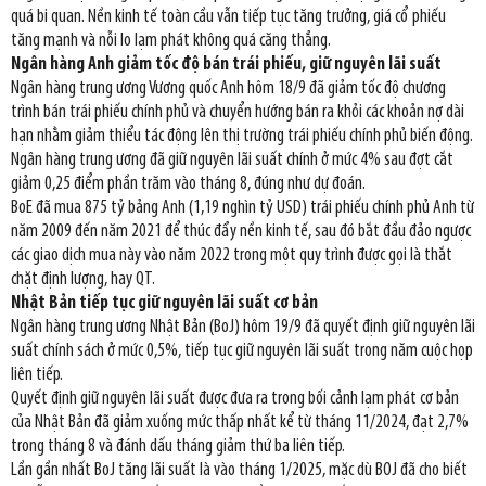
quá bi quan. Nền kinh tế toàn cầu vẫn tiếp tục tăng trưởng, giá cổ phiếu
tăng mạnh và nỗi lo lạm phát không quá căng thẳng.
Ngân hàng Anh giảm tốc độ bán trái phiếu, giữ nguyên lãi suất
Ngân hàng trung ương Vương quốc Anh hôm 18/9 đã giảm tốc độ chương
trình bán trái phiếu chính phủ và chuyển hướng bán ra khỏi các khoản nợ dài
hạn nhằm giảm thiểu tác động lên thị trường trái phiếu chính phủ biến động.
Ngân hàng trung ương đã giữ nguyên lãi suất chính ở mức 4% sau đợt cắt
giảm 0,25 điểm phần trăm vào tháng 8, đúng như dự đoán.
BoE đã mua 875 tỷ bảng Anh (1,19 nghìn tỷ USD) trái phiếu chính phủ Anh từ
năm 2009 đến năm 2021 để thúc đẩy nền kinh tế, sau đó bắt đầu đảo ngược
các giao dịch mua này vào năm 2022 trong một quy trình được gọi là thắt
chặt định lượng, hay QT.
Nhật Bản tiếp tục giữ nguyên lãi suất cơ bản
Ngân hàng trung ương Nhật Bản (BoJ) hôm 19/9 đã quyết định giữ nguyên lãi
suất chính sách ở mức 0,5%, tiếp tục giữ nguyên lãi suất trong năm cuộc họp
liên tiếp.
Quyết định giữ nguyên lãi suất được đưa ra trong bối cảnh lạm phát cơ bản
của Nhật Bản đã giảm xuống mức thấp nhất kể từ tháng 11/2024, đạt 2,7%
trong tháng 8 và đánh dấu tháng giảm thứ ba liên tiếp.
Lần gần nhất BoJ tăng lãi suất là vào tháng 1/2025, mặc dù BOJ đã cho biết