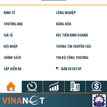
KINH TẾ
CÔNG NGHIỆP
THƯƠNG MẠI
HÀNG HÓA
GIÁ CẢ
XÚC TIẾN KINH DOANH
HỘI NHẬP
THÔNG TIN CHUYÊN SÂU
CHÍNH SÁCH
TIN BỘ CÔNG THƯƠNG
SẮP DIỄN RA
BẢN DESKTOP
TRANG CHỦ
TIN GIỜ CHÓT
THỊ TRƯỜNG
DỰ ÁN
CHỨNG KHOÁN