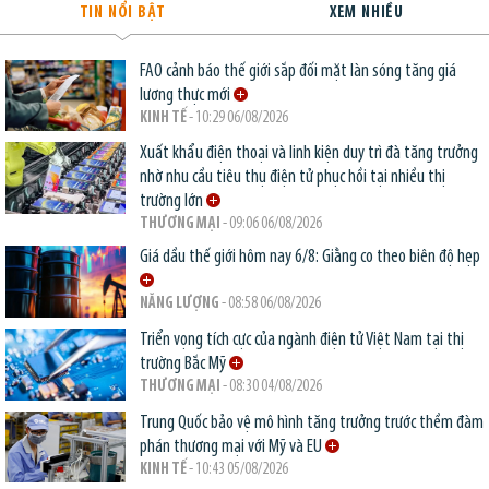
TIN NỔI BẬT
XEM NHIỀU
FAO cảnh báo thế giới sắp đối mặt làn sóng tăng giá
lương thực mới
KINH TẾ
- 10:29 06/08/2026
Xuất khẩu điện thoại và linh kiện duy trì đà tăng trưởng
nhờ nhu cầu tiêu thụ điện tử phục hồi tại nhiều thị
trường lớn
THƯƠNG MẠI
- 09:06 06/08/2026
Giá dầu thế giới hôm nay 6/8: Giằng co theo biên độ hẹp
NĂNG LƯỢNG
- 08:58 06/08/2026
Triển vọng tích cực của ngành điện tử Việt Nam tại thị
trường Bắc Mỹ
THƯƠNG MẠI
- 08:30 04/08/2026
Trung Quốc bảo vệ mô hình tăng trưởng trước thềm đàm
phán thương mại với Mỹ và EU
KINH TẾ
- 10:43 05/08/2026