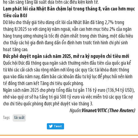
họ sẵn sàng tăng lãi suất dựa trên các điều kiện kinh tế.
Lạm phát lõi của Nhật Bản chậm lại trong tháng 8, vẫn cao hơn mục
tiêu của BOJ
Dữ liệu cho thấy giá tiêu dùng cốt lõi của Nhật Bản đã tăng 2,7% trong
tháng 8/2025 so với cùng kỳ năm ngoái, vẫn cao hơn mục tiêu 2% của ngân
hàng trung ương nhưng là tốc độ chậm nhất trong chín tháng, một dấu hiệu
cho thấy các hộ gia đình đang dần ổn định hơn trước tình hình chi phí sinh
hoạt tăng cao.
Đức phê duyệt ngân sách năm 2025, mở ra kỷ nguyên chi tiêu mới
Quốc hội Đức đã thông qua ngân sách thường niên đầu tiên của quốc gia kể
từ khi các cải cách sâu rộng nhằm nới lỏng các quy tắc tài khóa được thông
qua vào đầu năm nay, đảm bảo các khoản đầu tư kỷ lục để phục hồi nền kinh
tế đồng thời cam kết Tăng chi tiêu quốc phòng.
Ngân sách năm 2025 cho phép tổng đầu tư gần 116 tỷ euro (136,94 tỷ USD),
nhờ vào quỹ cơ sở hạ tầng trị giá 500 tỷ euro và việc miễn trừ các quy tắc nợ
cho chi tiêu quốc phòng được phê duyệt vào tháng 3.
Nguồn:
Vinanet/VITIC (Theo Reuters)
Tags:
lãi suất
Tweet