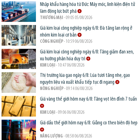
Nhập khẩu hàng hóa từ Đức: Máy móc, linh kiện điện tử
làm động lực bứt phá
THƯƠNG MẠI
- 09:05 05/08/2026
Giá kim loại công nghiệp ngày 6/8: Đà tăng lan rộng ở
nhóm kim loại cơ bản
CÔNG NGHIỆP
- 10:59 06/08/2026
Giá kim loại công nghiệp ngày 6/8: Tăng giảm đan xen,
xu hướng phân hóa duy trì
KIM LOẠI
- 10:47 06/08/2026
Thị trường lúa gạo ngày 6/8: Lúa tươi tăng nhẹ, gạo
nguyên liệu và xuất khẩu tiếp tục đi ngang
NÔNG NGHIỆP
- 09:14 06/08/2026
Giá vàng thế giới hôm nay 6/8: Tăng vọt lên đỉnh 7 tuần
KIM LOẠI
- 09:06 06/08/2026
Giá dầu thế giới hôm nay 6/8: Giằng co theo biên độ hẹp
NĂNG LƯỢNG
- 08:58 06/08/2026