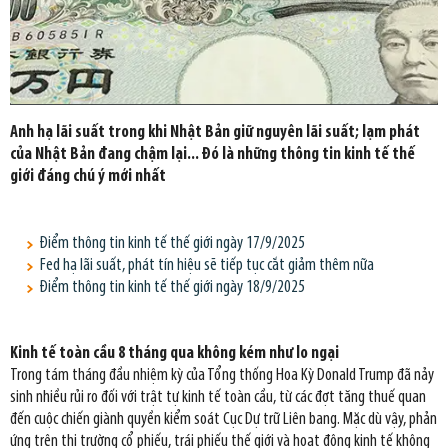
Anh hạ lãi suất trong khi Nhật Bản giữ nguyên lãi suất; lạm phát
của Nhật Bản đang chậm lại... Đó là những thông tin kinh tế thế
giới đáng chú ý mới nhất
Điểm thông tin kinh tế thế giới ngày 17/9/2025
Fed hạ lãi suất, phát tín hiệu sẽ tiếp tục cắt giảm thêm nữa
Điểm thông tin kinh tế thế giới ngày 18/9/2025
Kinh tế toàn cầu 8 tháng qua không kém như lo ngại
Trong tám tháng đầu nhiệm kỳ của Tổng thống Hoa Kỳ Donald Trump đã nảy
sinh nhiều rủi ro đối với trật tự kinh tế toàn cầu, từ các đợt tăng thuế quan
đến cuộc chiến giành quyền kiểm soát Cục Dự trữ Liên bang. Mặc dù vậy, phản
ứng trên thị trường cổ phiếu, trái phiếu thế giới và hoạt động kinh tế không