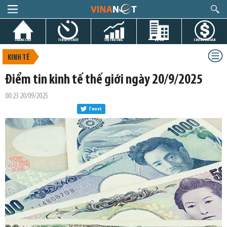
TRANG CHỦ
TIN GIỜ CHÓT
THỊ TRƯỜNG
DỰ ÁN
CHỨNG KHOÁN
KINH TẾ
Điểm tin kinh tế thế giới ngày 20/9/2025
00:23 20/09/2025
Tweet