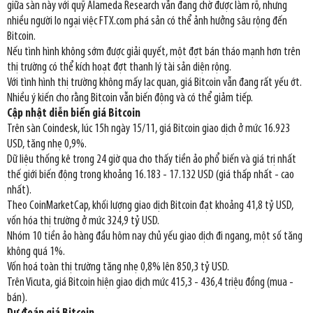
giữa sàn này với quỹ Alameda Research vẫn đang chờ được làm rõ, nhưng
nhiều người lo ngại việc FTX.com phá sản có thể ảnh hưởng sâu rộng đến
Bitcoin.
Nếu tình hình không sớm được giải quyết, một đợt bán tháo mạnh hơn trên
thị trường có thể kích hoạt đợt thanh lý tài sản diện rộng.
Với tình hình thị trường không mấy lạc quan, giá Bitcoin vẫn đang rất yếu ớt.
Nhiều ý kiến cho rằng Bitcoin vẫn biến động và có thể giảm tiếp.
Cập nhật diễn biến giá Bitcoin
Trên sàn Coindesk, lúc 15h ngày 15/11, giá Bitcoin giao dịch ở mức 16.923
USD, tăng nhẹ 0,9%.
Dữ liệu thống kê trong 24 giờ qua cho thấy tiền ảo phổ biến và giá trị nhất
thế giới biến động trong khoảng 16.183 - 17.132 USD (giá thấp nhất - cao
nhất).
Theo CoinMarketCap, khối lượng giao dịch Bitcoin đạt khoảng 41,8 tỷ USD,
vốn hóa thị trường ở mức 324,9 tỷ USD.
Nhóm 10 tiền ảo hàng đầu hôm nay chủ yếu giao dịch đi ngang, một số tăng
không quá 1%.
Vốn hoá toàn thị trường tăng nhẹ 0,8% lên 850,3 tỷ USD.
Trên Vicuta, giá Bitcoin hiện giao dịch mức 415,3 - 436,4 triệu đồng (mua -
bán).