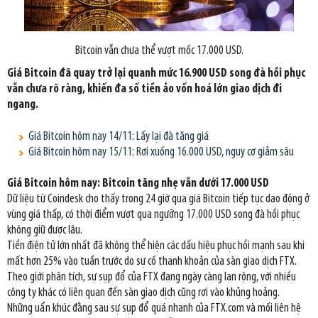
Bitcoin vẫn chưa thể vượt mốc 17.000 USD.
Giá Bitcoin đã quay trở lại quanh mức 16.900 USD song đà hồi phục
vẫn chưa rõ ràng, khiến đa số tiền ảo vốn hoá lớn giao dịch đi
ngang.
Giá Bitcoin hôm nay 14/11: Lấy lại đà tăng giá
Giá Bitcoin hôm nay 15/11: Rơi xuống 16.000 USD, nguy cơ giảm sâu
Giá Bitcoin hôm nay: Bitcoin tăng nhẹ vẫn dưới 17.000 USD
Dữ liệu từ Coindesk cho thấy trong 24 giờ qua giá Bitcoin tiếp tục dao động ở
vùng giá thấp, có thời điểm vượt qua ngưỡng 17.000 USD song đà hồi phục
không giữ được lâu.
Tiền điện tử lớn nhất đã không thể hiện các dấu hiệu phục hồi mạnh sau khi
mất hơn 25% vào tuần trước do sự cố thanh khoản của sàn giao dịch FTX.
Theo giới phân tích, sự sụp đổ của FTX đang ngày càng lan rộng, với nhiều
công ty khác có liên quan đến sàn giao dịch cũng rơi vào khủng hoảng.
Những uẩn khúc đằng sau sự sụp đổ quá nhanh của FTX.com và mối liên hệ