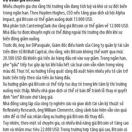
Dự đoán giá Bitcoin
Nhiều chuyên gia cho rằng thị trường vẫn đang tích luỹ và khó có sự đột biến
trong ngắn hạn. Theo Hayden Hughes, CEO nền tảng giao dịch xã hội Alpha
Impact, giá Bitcoin có thể giảm xuống dưới 13.000 USD.
Nhà phân tích CanteringClark cho rằng giá Bitcoin có thể giảm về 12.000 USD.
Nhà đầu tư được khuyến nghị có thể đứng ngoài thị trường cho đến khi sự
biến động giảm xuống.
Trước đó, ông Joe DiPasquale, Giám đốc điều hành của Công ty quản lý tài sản
tiền điện tử BitBull Capital, cho rằng, việc Bitcoin không thể vượt qua mức
20.500 USD đã khiến giá tiền ảo hàng đầu rơi vào suy giảm. Trong ngắn hạn,
phe "gấu" tiếp tục gây áp lực khi hầu hết các loại coin vẫn nằm trong vùng
màu đỏ. Thực tế, xu hướng tổng quát cũng đã xuất hiện nhiều yếu tố cản trở
bước tiến tiếp theo của tiền ảo hàng đầu.
Xu hướng giảm giá Bitcoin có thể tiếp tục duy trì trong khi tâm lý thị trường
xuống mức thấp. Nhiều nhà giao dịch có thể sẽ bán để tránh lỗ thay vì quyết
định "ôm" Bitcoin chờ tăng giá.
Nhà đồng sáng lập của công ty nghiên cứu và giao dịch tài sản kỹ thuật số
Reflexivity Research, ông William Clemente, cũng cảnh báo hiện vẫn còn quá
sớm để có thể xác nhận rằng xu hướng giá Bitcoin đã thay đổi.
Tuy nhiên, theo một số chuyên gia, có nhiều khả năng giá Bitcoin sẽ tăng cao
hơn và nhắm mục tiêu 22.000 USD. Trong trường hợp tăng giá cao, Bitcoin có