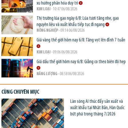
xu hướng phân hóa duy trì
KIM LOẠI
- 10:47 06/08/2026
Thị trường lúa gạo ngày 6/8: Lúa tươi tăng nhẹ, gạo
nguyên liệu và xuất khẩu tiếp tục đi ngang
NÔNG NGHIỆP
- 09:14 06/08/2026
Giá vàng thế giới hôm nay 6/8: Tăng vọt lên đỉnh 7 tuần
KIM LOẠI
- 09:06 06/08/2026
Giá dầu thế giới hôm nay 6/8: Giằng co theo biên độ hẹp
NĂNG LƯỢNG
- 08:58 06/08/2026
CÙNG CHUYÊN MỤC
Làn sóng AI thúc đẩy sản xuất và
xuất khẩu tại Nhật Bản, Hàn Quốc
bứt phá trong tháng 7/2026