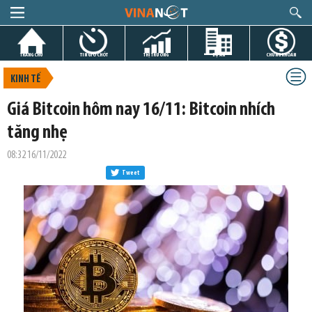
TRANG CHỦ
TIN GIỜ CHÓT
THỊ TRƯỜNG
DỰ ÁN
CHỨNG KHOÁN
KINH TẾ
Giá Bitcoin hôm nay 16/11: Bitcoin nhích
tăng nhẹ
08:32 16/11/2022
Tweet