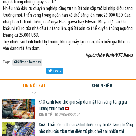
mạnh trong những ngày sắp tới.
Nhiều nhà đầu tư chuyên nghiệp cũng tự tin Bitcoin sắp trở lại nhịp điệu tăng
trưởng mới, triển vọng trong ngắn hạn có thể tăng lên mức 29.000 USD. Các
nhà phân tích nổi tiếng như Yuya Hasegawa hay Edward Moya dự báo khi
khẩu vị rủi ro của nhà đầu tư tăng lên, giá Bitcoin có thể xuyên thủng ngưỡng
kháng cự 25.000 USD.
Tuy nhiên với tình hình thị trường không mấy lạc quan, diễn biến giá Bitcoin
vẫn đang rất ảm đạm.
Nguồn:
Hòa Bình/VTC News
Tags:
Giá Bitcoin hôm nay
Tweet
TIN NỔI BẬT
XEM NHIỀU
FAO cảnh báo thế giới sắp đối mặt làn sóng tăng giá
lương thực mới
KINH TẾ
- 10:29 06/08/2026
Xuất khẩu điện thoại và linh kiện duy trì đà tăng trưởng
nhờ nhu cầu tiêu thụ điện tử phục hồi tại nhiều thị