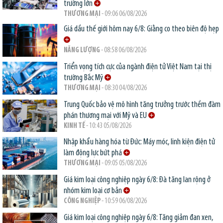
trường lớn
THƯƠNG MẠI
- 09:06 06/08/2026
Giá dầu thế giới hôm nay 6/8: Giằng co theo biên độ hẹp
NĂNG LƯỢNG
- 08:58 06/08/2026
Triển vọng tích cực của ngành điện tử Việt Nam tại thị
trường Bắc Mỹ
THƯƠNG MẠI
- 08:30 04/08/2026
Trung Quốc bảo vệ mô hình tăng trưởng trước thềm đàm
phán thương mại với Mỹ và EU
KINH TẾ
- 10:43 05/08/2026
Nhập khẩu hàng hóa từ Đức: Máy móc, linh kiện điện tử
làm động lực bứt phá
THƯƠNG MẠI
- 09:05 05/08/2026
Giá kim loại công nghiệp ngày 6/8: Đà tăng lan rộng ở
nhóm kim loại cơ bản
CÔNG NGHIỆP
- 10:59 06/08/2026
Giá kim loại công nghiệp ngày 6/8: Tăng giảm đan xen,