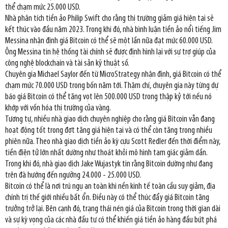
thể chạm mức 25.000 USD.
Nhà phân tích tiền ảo Philip Swift cho rằng thị trường giảm giá hiện tại sẽ
kết thúc vào đầu năm 2023. Trong khi đó, nhà bình luận tiền ảo nổi tiếng Jim
Messina nhận định giá Bitcoin có thể sẽ một lần nữa đạt mức 60.000 USD.
Ông Messina tin hệ thống tài chính sẽ được định hình lại với sự trợ giúp của
công nghệ blockchain và tài sản kỹ thuật số.
Chuyên gia Michael Saylor đến từ MicroStrategy nhận định, giá Bitcoin có thể
chạm mức 70.000 USD trong bốn năm tới. Thậm chí, chuyên gia này từng dự
báo giá Bitcoin có thể tăng vọt lên 500.000 USD trong thập kỷ tới nếu nó
khớp với vốn hóa thị trường của vàng.
Tương tự, nhiều nhà giao dịch chuyên nghiệp cho rằng giá Bitcoin vẫn đang
hoạt động tốt trong đợt tăng giá hiện tại và có thể còn tăng trong nhiều
phiên nữa. Theo nhà giao dịch tiền ảo kỳ cựu Scott Redler đến thời điểm này,
tiền điện tử lớn nhất dường như thoát khỏi mô hình tam giác giảm dần.
Trong khi đó, nhà giao dịch Jake Wujastyk tin rằng Bitcoin dường như đang
trên đà hướng đến ngưỡng 24.000 - 25.000 USD.
Bitcoin có thể là nơi trú ngụ an toàn khi nền kinh tế toàn cầu suy giảm, địa
chính trị thế giới nhiều bất ổn. Điều này có thể thúc đẩy giá Bitcoin tăng
trưởng trở lại. Bên cạnh đó, trạng thái nén giá của Bitcoin trong thời gian dài
và sự kỳ vọng của các nhà đầu tư có thể khiến giá tiền ảo hàng đầu bứt phá