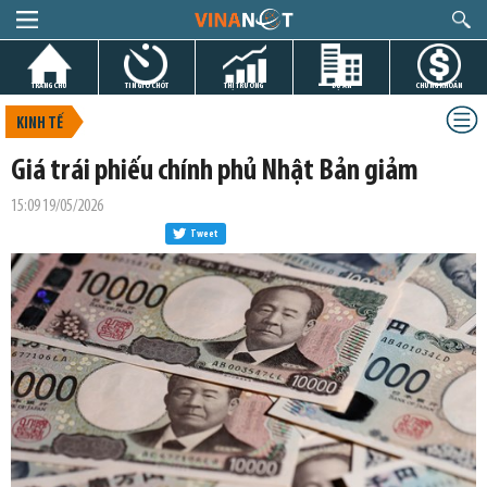
TRANG CHỦ
TIN GIỜ CHÓT
THỊ TRƯỜNG
DỰ ÁN
CHỨNG KHOÁN
KINH TẾ
Giá trái phiếu chính phủ Nhật Bản giảm
15:09 19/05/2026
Tweet