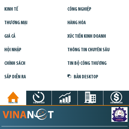
KINH TẾ
CÔNG NGHIỆP
THƯƠNG MẠI
HÀNG HÓA
GIÁ CẢ
XÚC TIẾN KINH DOANH
HỘI NHẬP
THÔNG TIN CHUYÊN SÂU
CHÍNH SÁCH
TIN BỘ CÔNG THƯƠNG
SẮP DIỄN RA
BẢN DESKTOP
TRANG CHỦ
TIN GIỜ CHÓT
THỊ TRƯỜNG
DỰ ÁN
CHỨNG KHOÁN