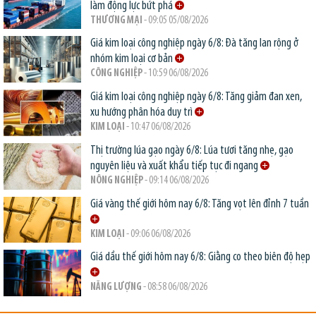
làm động lực bứt phá
THƯƠNG MẠI
- 09:05 05/08/2026
Giá kim loại công nghiệp ngày 6/8: Đà tăng lan rộng ở
nhóm kim loại cơ bản
CÔNG NGHIỆP
- 10:59 06/08/2026
Giá kim loại công nghiệp ngày 6/8: Tăng giảm đan xen,
xu hướng phân hóa duy trì
KIM LOẠI
- 10:47 06/08/2026
Thị trường lúa gạo ngày 6/8: Lúa tươi tăng nhẹ, gạo
nguyên liệu và xuất khẩu tiếp tục đi ngang
NÔNG NGHIỆP
- 09:14 06/08/2026
Giá vàng thế giới hôm nay 6/8: Tăng vọt lên đỉnh 7 tuần
KIM LOẠI
- 09:06 06/08/2026
Giá dầu thế giới hôm nay 6/8: Giằng co theo biên độ hẹp
NĂNG LƯỢNG
- 08:58 06/08/2026