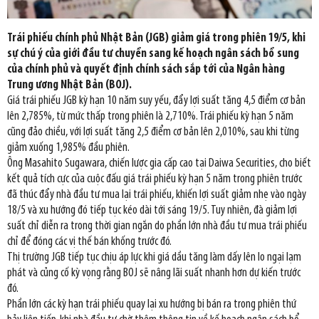
Trái phiếu chính phủ Nhật Bản (JGB) giảm giá trong phiên 19/5, khi
sự chú ý của giới đầu tư chuyển sang kế hoạch ngân sách bổ sung
của chính phủ và quyết định chính sách sắp tới của Ngân hàng
Trung ương Nhật Bản (BOJ).
Giá trái phiếu JGB kỳ hạn 10 năm suy yếu, đẩy lợi suất tăng 4,5 điểm cơ bản
lên 2,785%, từ mức thấp trong phiên là 2,710%. Trái phiếu kỳ hạn 5 năm
cũng đảo chiều, với lợi suất tăng 2,5 điểm cơ bản lên 2,010%, sau khi từng
giảm xuống 1,985% đầu phiên.
Ông Masahito Sugawara, chiến lược gia cấp cao tại Daiwa Securities, cho biết
kết quả tích cực của cuộc đấu giá trái phiếu kỳ hạn 5 năm trong phiên trước
đã thúc đẩy nhà đầu tư mua lại trái phiếu, khiến lợi suất giảm nhẹ vào ngày
18/5 và xu hướng đó tiếp tục kéo dài tới sáng 19/5. Tuy nhiên, đà giảm lợi
suất chỉ diễn ra trong thời gian ngắn do phần lớn nhà đầu tư mua trái phiếu
chỉ để đóng các vị thế bán khống trước đó.
Thị trường JGB tiếp tục chịu áp lực khi giá dầu tăng làm dấy lên lo ngại lạm
phát và củng cố kỳ vọng rằng BOJ sẽ nâng lãi suất nhanh hơn dự kiến trước
đó.
Phần lớn các kỳ hạn trái phiếu quay lại xu hướng bị bán ra trong phiên thứ