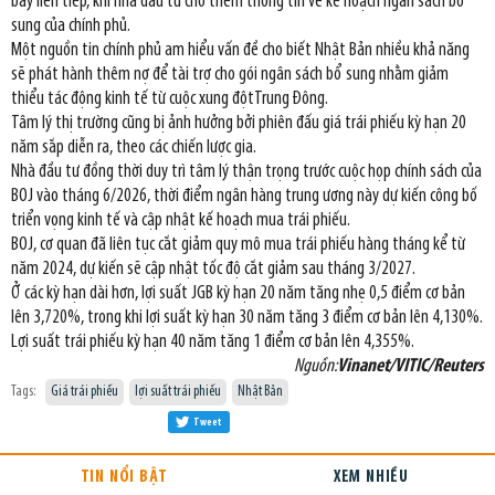
bảy liên tiếp, khi nhà đầu tư chờ thêm thông tin về kế hoạch ngân sách bổ
sung của chính phủ.
Một nguồn tin chính phủ am hiểu vấn đề cho biết Nhật Bản nhiều khả năng
sẽ phát hành thêm nợ để tài trợ cho gói ngân sách bổ sung nhằm giảm
thiểu tác động kinh tế từ cuộc xung độtTrung Đông.
Tâm lý thị trường cũng bị ảnh hưởng bởi phiên đấu giá trái phiếu kỳ hạn 20
năm sắp diễn ra, theo các chiến lược gia.
Nhà đầu tư đồng thời duy trì tâm lý thận trọng trước cuộc họp chính sách của
BOJ vào tháng 6/2026, thời điểm ngân hàng trung ương này dự kiến công bố
triển vọng kinh tế và cập nhật kế hoạch mua trái phiếu.
BOJ, cơ quan đã liên tục cắt giảm quy mô mua trái phiếu hàng tháng kể từ
năm 2024, dự kiến sẽ cập nhật tốc độ cắt giảm sau tháng 3/2027.
Ở các kỳ hạn dài hơn, lợi suất JGB kỳ hạn 20 năm tăng nhẹ 0,5 điểm cơ bản
lên 3,720%, trong khi lợi suất kỳ hạn 30 năm tăng 3 điểm cơ bản lên 4,130%.
Lợi suất trái phiếu kỳ hạn 40 năm tăng 1 điểm cơ bản lên 4,355%.
Nguồn:
Vinanet/VITIC/Reuters
Tags:
Giá trái phiếu
lợi suất trái phiếu
Nhật Bản
Tweet
TIN NỔI BẬT
XEM NHIỀU