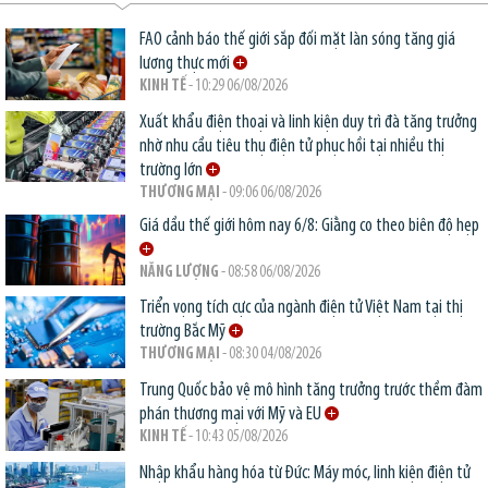
FAO cảnh báo thế giới sắp đối mặt làn sóng tăng giá
lương thực mới
KINH TẾ
- 10:29 06/08/2026
Xuất khẩu điện thoại và linh kiện duy trì đà tăng trưởng
nhờ nhu cầu tiêu thụ điện tử phục hồi tại nhiều thị
trường lớn
THƯƠNG MẠI
- 09:06 06/08/2026
Giá dầu thế giới hôm nay 6/8: Giằng co theo biên độ hẹp
NĂNG LƯỢNG
- 08:58 06/08/2026
Triển vọng tích cực của ngành điện tử Việt Nam tại thị
trường Bắc Mỹ
THƯƠNG MẠI
- 08:30 04/08/2026
Trung Quốc bảo vệ mô hình tăng trưởng trước thềm đàm
phán thương mại với Mỹ và EU
KINH TẾ
- 10:43 05/08/2026
Nhập khẩu hàng hóa từ Đức: Máy móc, linh kiện điện tử