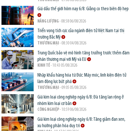
THƯƠNG MẠI
- 09:06 06/08/2026
Giá dầu thế giới hôm nay 6/8: Giằng co theo biên độ hẹp
NĂNG LƯỢNG
- 08:58 06/08/2026
Triển vọng tích cực của ngành điện tử Việt Nam tại thị
trường Bắc Mỹ
THƯƠNG MẠI
- 08:30 04/08/2026
Trung Quốc bảo vệ mô hình tăng trưởng trước thềm đàm
phán thương mại với Mỹ và EU
KINH TẾ
- 10:43 05/08/2026
Nhập khẩu hàng hóa từ Đức: Máy móc, linh kiện điện tử
làm động lực bứt phá
THƯƠNG MẠI
- 09:05 05/08/2026
Giá kim loại công nghiệp ngày 6/8: Đà tăng lan rộng ở
nhóm kim loại cơ bản
CÔNG NGHIỆP
- 10:59 06/08/2026
Giá kim loại công nghiệp ngày 6/8: Tăng giảm đan xen,
xu hướng phân hóa duy trì