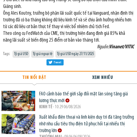
Giáng sinh.
Ông Ales Koutny, trưởng bộ phận lãi suất quốc tế tại Vanguard, nhận định thị
trường đã có ba tháng không dữ liệu kinh tế và sẽ chịu ảnh hưởng nhiều hơn
từ các dữ liệu cơ bản thực tế thay vì việc bổ nhiệm chủ tịch Fed.
Theo công cụ FedWatch của CME, thị trường hiện đang định giá 85% khả
năng lãi suất sẽ biến động 25 điểm cơ bản vào tháng tới.
Nguồn:
Vinanet/VITIC
Tags:
Tỷ giá USD
Tỷ giá ngoại tệ
Tỷ giá USD ngày 27/11/2025
Tweet
TIN NỔI BẬT
XEM NHIỀU
FAO cảnh báo thế giới sắp đối mặt làn sóng tăng giá
lương thực mới
KINH TẾ
- 10:29 06/08/2026
Xuất khẩu điện thoại và linh kiện duy trì đà tăng trưởng
nhờ nhu cầu tiêu thụ điện tử phục hồi tại nhiều thị
trường lớn