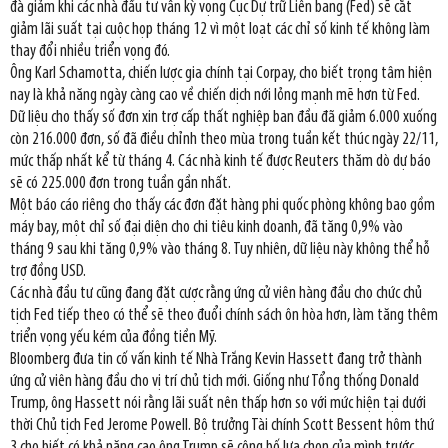
đà giảm khi các nhà đầu tư vẫn kỳ vọng Cục Dự trữ Liên bang (Fed) sẽ cắt
giảm lãi suất tại cuộc họp tháng 12 vì một loạt các chỉ số kinh tế không làm
thay đổi nhiều triển vọng đó.
Ông Karl Schamotta, chiến lược gia chính tại Corpay, cho biết trọng tâm hiện
nay là khả năng ngày càng cao về chiến dịch nới lỏng mạnh mẽ hơn từ Fed.
Dữ liệu cho thấy số đơn xin trợ cấp thất nghiệp ban đầu đã giảm 6.000 xuống
còn 216.000 đơn, số đã điều chỉnh theo mùa trong tuần kết thúc ngày 22/11,
mức thấp nhất kể từ tháng 4. Các nhà kinh tế được Reuters thăm dò dự báo
sẽ có 225.000 đơn trong tuần gần nhất.
Một báo cáo riêng cho thấy các đơn đặt hàng phi quốc phòng không bao gồm
máy bay, một chỉ số đại diện cho chi tiêu kinh doanh, đã tăng 0,9% vào
tháng 9 sau khi tăng 0,9% vào tháng 8. Tuy nhiên, dữ liệu này không thể hỗ
trợ đồng USD.
Các nhà đầu tư cũng đang đặt cược rằng ứng cử viên hàng đầu cho chức chủ
tịch Fed tiếp theo có thể sẽ theo đuổi chính sách ôn hòa hơn, làm tăng thêm
triển vọng yếu kém của đồng tiền Mỹ.
Bloomberg đưa tin cố vấn kinh tế Nhà Trắng Kevin Hassett đang trở thành
ứng cử viên hàng đầu cho vị trí chủ tịch mới. Giống như Tổng thống Donald
Trump, ông Hassett nói rằng lãi suất nên thấp hơn so với mức hiện tại dưới
thời Chủ tịch Fed Jerome Powell. Bộ trưởng Tài chính Scott Bessent hôm thứ
3 cho biết có khả năng cao ông Trump sẽ công bố lựa chọn của mình trước