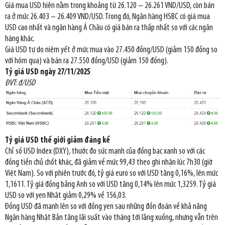
Giá mua USD hiện nằm trong khoảng từ 26.120 – 26.261 VND/USD, còn bán
ra ở mức 26.403 – 26.409 VND/USD. Trong đó, Ngân hàng HSBC có giá mua
USD cao nhất và ngân hàng Á Châu có giá bán ra thấp nhất so với các ngân
hàng khác.
Giá USD tự do niêm yết ở mức mua vào 27.450 đồng/USD (giảm 150 đồng so
với hôm qua) và bán ra 27.550 đồng/USD (giảm 150 đồng).
Tỷ giá USD ngày 27/11/2025
ĐVT: đ/USD
Tỷ giá USD thế giới giảm đáng kể
Chỉ số USD Index (DXY), thước đo sức mạnh của đồng bạc xanh so với các
đồng tiền chủ chốt khác, đã giảm về mức 99,43 theo ghi nhận lúc 7h30 (giờ
Việt Nam). So với phiên trước đó, tỷ giá euro so với USD tăng 0,16%, lên mức
1,1611. Tỷ giá đồng bảng Anh so với USD tăng 0,14% lên mức 1,3259. Tỷ giá
USD so với yen Nhật giảm 0,29% về 156,03.
Đồng USD đã mạnh lên so với đồng yen sau những đồn đoán về khả năng
Ngân hàng Nhật Bản tăng lãi suất vào tháng tới lắng xuống, nhưng vẫn trên