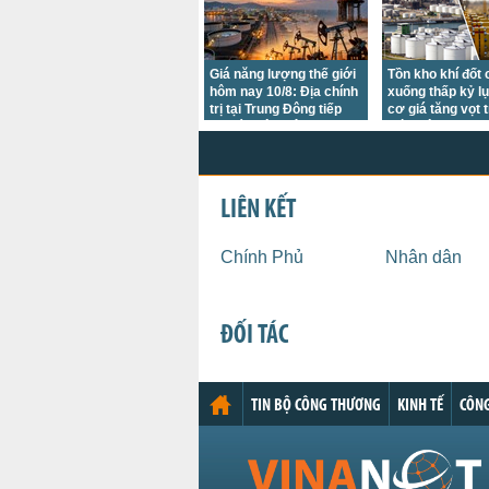
Giá năng lượng thế giới
Tồn kho khí đốt
hôm nay 10/8: Địa chính
xuống thấp kỷ l
trị tại Trung Đông tiếp
cơ giá tăng vọt 
tục tác động lên thị
mùa đông
trường và dẫn dắt tâm
lý nhà đầu tư
LIÊN KẾT
Chính Phủ
Nhân dân
ĐỐI TÁC
TIN BỘ CÔNG THƯƠNG
KINH TẾ
CÔNG