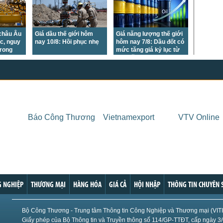
US Sug
US Cott
London
 châu Âu
Giá dầu thế giới hôm
Giá năng lượng thế giới
ục, nguy
nay 10/8: Hồi phục nhẹ
hôm nay 7/8: Dầu đốt có
US Coc
trong
mức tăng giá kỷ lục từ
đầu năm đến nay trong
Rough 
bối cảnh bất ổn tại Trung
Đông
Nguồn Fi
Báo Công Thương
Vietnamexport
VTV Online
 NGHIỆP
THƯƠNG MẠI
HÀNG HÓA
GIÁ CẢ
HỘI NHẬP
THÔNG TIN CHUYÊN 
Bộ Công Thương - Trung tâm Thông tin Công Nghiệp và Thương mại (VIT
Giấy phép của Bộ Thông tin và Truyền thông số 114/GP-TTĐT, cấp ngày 3