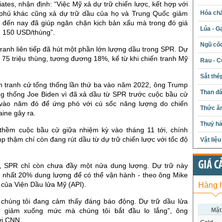
iates, nhận định: “Việc Mỹ xả dự trữ chiến lược, kết hợp với
Hóa chấ
 phủ khác cũng xả dự trữ dầu của họ và Trung Quốc giảm
 đến nay đã giúp ngăn chặn kịch bản xấu mà trong đó giá
Lúa - G
n 150 USD/thùng”.
Ngũ cố
tranh liên tiếp đã hút một phần lớn lượng dầu trong SPR. Dự
 75 triệu thùng, tương đương 18%, kể từ khi chiến tranh Mỹ
Rau - C
Sắt thé
ch tranh cử tổng thống lần thứ ba vào năm 2022, ông Trump
Than đ
ổng thống Joe Biden vì đã xả dầu từ SPR trước cuộc bầu cử
 vào năm đó để ứng phó với cú sốc năng lượng do chiến
Thức ăn
aine gây ra.
Thuỷ hả
c thềm cuộc bầu cử giữa nhiệm kỳ vào tháng 11 tới, chính
 thậm chí còn đang rút dầu từ dự trữ chiến lược với tốc độ
Vật liệ
GIÁ C
, SPR chỉ còn chưa đầy một nửa dung lượng. Dự trữ này
t nhất 20% dung lượng để có thể vận hành - theo ông Mike
ủa Viện Dầu lửa Mỹ (API).
Hàng 
 chúng tôi đang cảm thấy đáng báo động. Dự trữ dầu lửa
Mặt
g giảm xuống mức mà chúng tôi bắt đầu lo lắng”, ông
ới CNN.