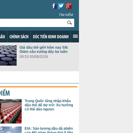
TÌM KIẾM
SÂU
CHÍNH SÁCH
XÚC TIẾN KINH DOANH
Giá dầu thế giới hôm nay 5/8:
Giảm sâu xuống đáy ba tuần
08:53 05/08/2026
ĐIỂM
Trung Quốc tăng nhập khẩu
dầu thô để dự trữ: Xu hướng
có thể đảo ngược
EIA: Sản lượng dầu đá phiến
của Mỹ giảm tháng thứ 8 liên