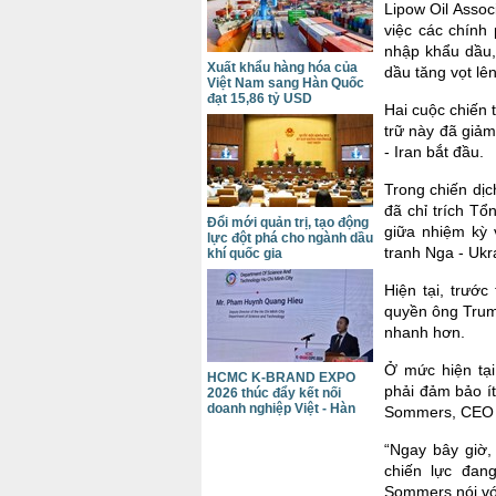
Lipow Oil Assoc
việc các chính
nhập khẩu dầu,
Xuất khẩu hàng hóa của
dầu tăng vọt lê
Việt Nam sang Hàn Quốc
đạt 15,86 tỷ USD
Hai cuộc chiến 
trữ này đã giảm
- Iran bắt đầu.
Trong chiến dị
đã chỉ trích T
Đổi mới quản trị, tạo động
giữa nhiệm kỳ
lực đột phá cho ngành dầu
tranh Nga - Ukr
khí quốc gia
Hiện tại, trướ
quyền ông Trump
nhanh hơn.
Ở mức hiện tại
HCMC K-BRAND EXPO
phải đảm bảo í
2026 thúc đẩy kết nối
doanh nghiệp Việt - Hàn
Sommers, CEO c
“Ngay bây giờ,
chiến lực đan
Sommers nói v