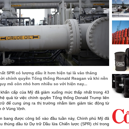
ất SPR có lượng dầu ít hơn hiện tại là vào tháng
thời chính quyền Tổng thống Ronald Reagan và khi nền
quy mô còn nhỏ hơn nhiều so với hiện nay...
 khẩn cấp của Mỹ đã giảm xuống mức thấp nhất trong 43
hệ quả từ việc chính quyền Tổng thống Donald Trump liên
 trữ để cung ứng ra thị trường nhằm làm giảm tác động từ
h ở Vùng Vịnh.
iên bang được công bố vào đầu tuần này, Chính phủ Mỹ đã
ệu thùng dầu từ Dự trữ Dầu lửa Chiến lược (SPR) chỉ trong