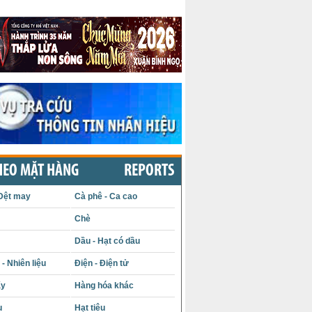
HEO MẶT HÀNG
REPORTS
Dệt may
Cà phê - Ca cao
Chè
Dầu - Hạt có dầu
- Nhiên liệu
Điện - Điện tử
ấy
Hàng hóa khác
u
Hạt tiêu