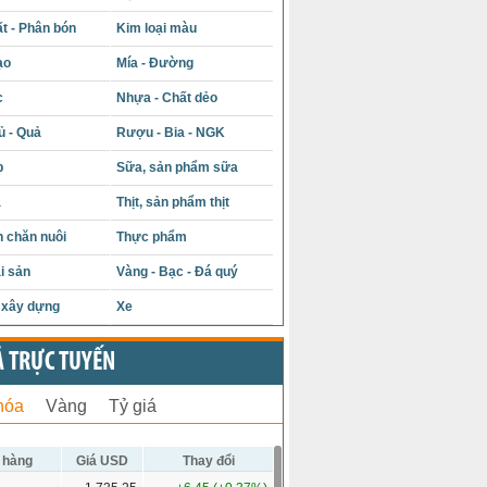
t - Phân bón
Kim loại màu
ạo
Mía - Đường
c
Nhựa - Chất dẻo
ủ - Quả
Rượu - Bia - NGK
p
Sữa, sản phẩm sữa
á
Thịt, sản phẩm thịt
 chăn nuôi
Thực phẩm
i sản
Vàng - Bạc - Đá quý
u xây dựng
Xe
Ả TRỰC TUYẾN
hóa
Vàng
Tỷ giá
 hàng
Giá USD
Thay đổi