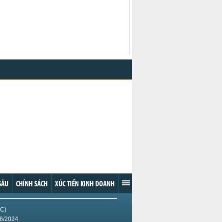
ar #11
14.86
+0.02 (+0.13%)
on #2
79.27
+1.39 (+1.78%)
 Cocoa
1,713.00
0.00 (0%)
oa
2,366.00
+30.00 (+1.28%)
Rice
13.155
+0.040 (+0.30%)
ca.vn
SÂU
CHÍNH SÁCH
XÚC TIẾN KINH DOANH
IC)
/6/2024