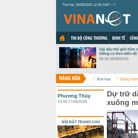
Thứ hai, 10/08/2026 12:30 GMT + 7
TIN BỘ CÔNG THƯƠNG
KINH TẾ
CÔNG
Giá dầu thế giới hôm n
Giằng co theo biên độ
08:58 06/08/2026
HÀNG HÓA
Kim loại
Năng lượ
Dự trữ d
Phương Thúy
xuống m
15:08 17/06/2026
NỔI BẬT TRANG CHỦ