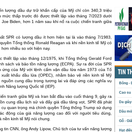
ến lượng dầu dự trữ khẩn cấp của Mỹ chỉ còn 340,3 triệu
n mức thấp trước đó được thiết lập vào tháng 7/2023 dưới
 Joe Biden, hơn 1 năm sau khi nổ ra cuộc chiến tranh giữa
.
ất SPR có lượng dầu ít hơn hiện tại là vào tháng 7/1983,
h quyền Tổng thống Ronald Reagan và khi nền kinh tế Mỹ có
hơn nhiều so với hiện nay.
c thiết lập vào tháng 12/1975, khi Tổng thống Gerald Ford
ính sách và bảo tồn năng lượng (ECPA). Sự ra đời của SPR
n ứng của Mỹ với lệnh cấm vận dầu lửa năm 1973 của Tổ
TIN T
 xuất khẩu dầu lửa (OPEC), nhằm bảo vệ nền kinh tế Mỹ
c nguồn cung dầu trong tương lai và đáp ứng các nghĩa vụ
Bông - 
ình Năng lượng Quốc tế (IEP).
Cao su
iến tranh giữa Mỹ và Iran bắt đầu vào cuối tháng 9, gây ra
ồn cung dầu lịch sử và đẩy giá dầu tăng vọt, SPR đã phát
Da giày
ng cụ quan trọng mà chính quyền Tổng thống Trump sử dụng
Dầu mỏ 
tác động của giá năng lượng cao đối với người tiêu dùng,
 nền kinh tế Mỹ nói chung.
Gỗ - Gi
ng tin CNN, ông Andy Lipow, Chủ tịch của tư vấn năng lượng
Hạt điề