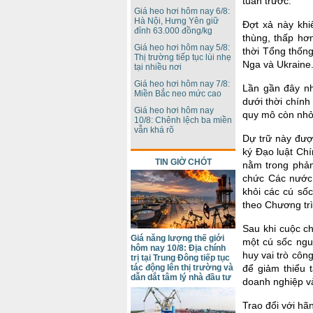
tuần trước.
Giá heo hơi hôm nay 6/8:
Hà Nội, Hưng Yên giữ
Đợt xả này khi
đỉnh 63.000 đồng/kg
thùng, thấp hơ
Giá heo hơi hôm nay 5/8:
thời Tổng thống
Thị trường tiếp tục lùi nhẹ
Nga và Ukraine
tại nhiều nơi
Giá heo hơi hôm nay 7/8:
Lần gần đây nh
Miền Bắc neo mức cao
dưới thời chín
Giá heo hơi hôm nay
quy mô còn nhỏ 
10/8: Chênh lệch ba miền
vẫn khá rõ
Dự trữ này đượ
ký Đạo luật Ch
TIN GIỜ CHÓT
nằm trong phả
chức Các nước
khỏi các cú số
theo Chương tr
Sau khi cuộc ch
Giá năng lượng thế giới
một cú sốc ngu
hôm nay 10/8: Địa chính
huy vai trò cô
trị tại Trung Đông tiếp tục
tác động lên thị trường và
để giảm thiểu 
dẫn dắt tâm lý nhà đầu tư
doanh nghiệp và
Trao đổi với hã