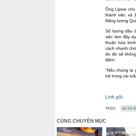
Ông Lipow cho 
thành việc xả 
Năng lượng Quốc
Số lượng dầu đ
việc làm đầy d
thuận hòa bình
cách nhanh chó
do đó sẽ khôn
điểm.
“Nếu chúng ta 
trệ trong vài t
Link gốc
TAGS:
dự trữ d
CÙNG CHUYÊN MỤC