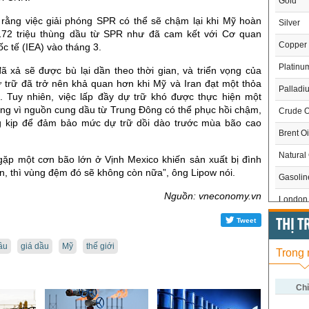
Gold
rằng việc giải phóng SPR có thể sẽ chậm lại khi Mỹ hoàn
Silver
172 triệu thùng dầu từ SPR như đã cam kết với Cơ quan
Copper
 tế (IEA) vào tháng 3.
Platinu
ã xả sẽ được bù lại dần theo thời gian, và triển vọng của
ự trữ đã trở nên khả quan hơn khi Mỹ và Iran đạt một thỏa
Palladi
. Tuy nhiên, việc lấp đầy dự trữ khó được thực hiện một
ng vì nguồn cung dầu từ Trung Đông có thể phục hồi chậm,
Crude O
g kịp để đảm bảo mức dự trữ dồi dào trước mùa bão cao
Brent Oi
Natural
gặp một cơn bão lớn ở Vịnh Mexico khiến sản xuất bị đình
uần, thì vùng đệm đó sẽ không còn nữa”, ông Lipow nói.
Gasoli
Nguồn: vneconomy.vn
London 
US Whe
Tweet
THỊ 
US Cor
ầu
giá dầu
Mỹ
thế giới
Trong
US Soy
US Coff
Chỉ