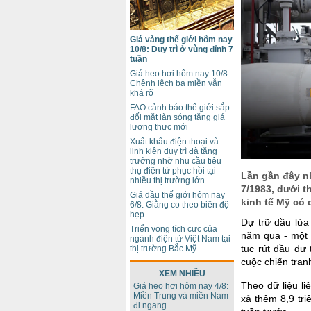
Giá vàng thế giới hôm nay
10/8: Duy trì ở vùng đỉnh 7
tuần
Giá heo hơi hôm nay 10/8:
Chênh lệch ba miền vẫn
khá rõ
FAO cảnh báo thế giới sắp
đối mặt làn sóng tăng giá
lương thực mới
Xuất khẩu điện thoại và
linh kiện duy trì đà tăng
trưởng nhờ nhu cầu tiêu
thụ điện tử phục hồi tại
Lần gần đây nh
nhiều thị trường lớn
7/1983, dưới 
Giá dầu thế giới hôm nay
kinh tế Mỹ có 
6/8: Giằng co theo biên độ
hẹp
Dự trữ dầu lửa
Triển vọng tích cực của
năm qua - một 
ngành điện tử Việt Nam tại
tục rút dầu dự
thị trường Bắc Mỹ
cuộc chiến tran
XEM NHIỀU
Theo dữ liệu l
Giá heo hơi hôm nay 4/8:
Miền Trung và miền Nam
xả thêm 8,9 tri
đi ngang