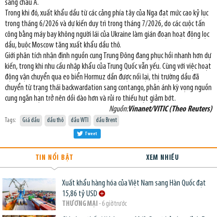
sang châu Á.
Trong khi đó, xuất khẩu dầu từ các cảng phía tây của Nga đạt mức cao kỷ lục
trong tháng 6/2026 và dự kiến duy trì trong tháng 7/2026, do các cuộc tấn
công bằng máy bay không người lái của Ukraine làm gián đoạn hoạt động lọc
dầu, buộc Moscow tăng xuất khẩu dầu thô.
Giới phân tích nhận định nguồn cung Trung Đông đang phục hồi nhanh hơn dự
kiến, trong khi nhu cầu nhập khẩu của Trung Quốc vẫn yếu. Cùng với việc hoạt
động vận chuyển qua eo biển Hormuz dần được nối lại, thị trường dầu đã
chuyển từ trạng thái backwardation sang contango, phản ánh kỳ vọng nguồn
cung ngắn hạn trở nên dồi dào hơn và rủi ro thiếu hụt giảm bớt.
Nguồn:
Vinanet/VITIC (Theo Reuters)
Tags:
Giá dầu
dầu thô
dầu WTI
dầu Brent
Tweet
TIN NỔI BẬT
XEM NHIỀU
Xuất khẩu hàng hóa của Việt Nam sang Hàn Quốc đạt
15,86 tỷ USD
THƯƠNG MẠI
- 6 giờ trước