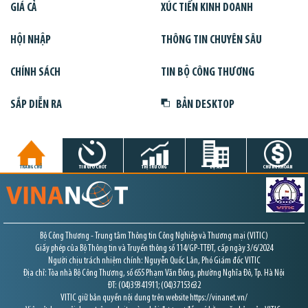
GIÁ CẢ
XÚC TIẾN KINH DOANH
HỘI NHẬP
THÔNG TIN CHUYÊN SÂU
CHÍNH SÁCH
TIN BỘ CÔNG THƯƠNG
SẮP DIỄN RA
BẢN DESKTOP
TRANG CHỦ
TIN GIỜ CHÓT
THỊ TRƯỜNG
DỰ ÁN
CHỨNG KHOÁN
Bộ Công Thương - Trung tâm Thông tin Công Nghiệp và Thương mại (VITIC)
Giấy phép của Bộ Thông tin và Truyền thông số 114/GP-TTĐT, cấp ngày 3/6/2024
Người chịu trách nhiệm chính: Nguyễn Quốc Lân, Phó Giám đốc VITIC
Địa chỉ: Tòa nhà Bộ Công Thương, số 655 Phạm Văn Đồng, phường Nghĩa Đô, Tp. Hà Nội
ĐT: (04)39341911; (04)37153632
VITIC giữ bản quyền nội dung trên website https://vinanet.vn/