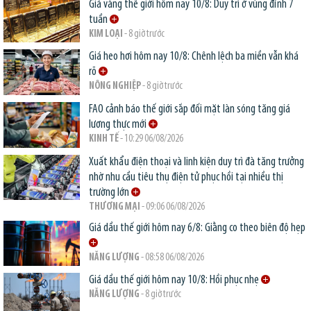
Giá vàng thế giới hôm nay 10/8: Duy trì ở vùng đỉnh 7
tuần
KIM LOẠI
- 8 giờ trước
Giá heo hơi hôm nay 10/8: Chênh lệch ba miền vẫn khá
rõ
NÔNG NGHIỆP
- 8 giờ trước
FAO cảnh báo thế giới sắp đối mặt làn sóng tăng giá
lương thực mới
KINH TẾ
- 10:29 06/08/2026
Xuất khẩu điện thoại và linh kiện duy trì đà tăng trưởng
nhờ nhu cầu tiêu thụ điện tử phục hồi tại nhiều thị
trường lớn
THƯƠNG MẠI
- 09:06 06/08/2026
Giá dầu thế giới hôm nay 6/8: Giằng co theo biên độ hẹp
NĂNG LƯỢNG
- 08:58 06/08/2026
Giá dầu thế giới hôm nay 10/8: Hồi phục nhẹ
NĂNG LƯỢNG
- 8 giờ trước