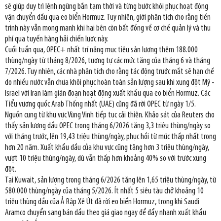
sẽ giúp duy trì lệnh ngừng bắn tạm thời và từng bước khôi phục hoạt động
vận chuyển dầu qua eo biển Hormuz. Tuy nhiên, giới phân tích cho rằng tiến
trình này vẫn mong manh khi hai bên còn bất đồng về cơ chế quản lý và thu
phí qua tuyến hàng hải chiến lược này.
Cuối tuần qua, OPEC+ nhất trí nâng mục tiêu sản lượng thêm 188.000
thùng/ngày từ tháng 8/2026, tương tự các mức tăng của tháng 6 và tháng
7/2026. Tuy nhiên, các nhà phân tích cho rằng tác động trước mắt sẽ hạn chế
do nhiều nước vẫn chưa khôi phục hoàn toàn sản lượng sau khi xung đột Mỹ -
Israel với Iran làm gián đoạn hoạt động xuất khẩu qua eo biển Hormuz. Các
Tiểu vương quốc Arab Thống nhất (UAE) cũng đã rời OPEC từ ngày 1/5.
Nguồn cung từ khu vực Vùng Vịnh tiếp tục cải thiện. Khảo sát của Reuters cho
thấy sản lượng dầu OPEC trong tháng 6/2026 tăng 3,3 triệu thùng/ngày so
với tháng trước, lên 19,43 triệu thùng/ngày, phục hồi từ mức thấp nhất trong
hơn 20 năm. Xuất khẩu dầu của khu vực cũng tăng hơn 3 triệu thùng/ngày,
vượt 10 triệu thùng/ngày, dù vẫn thấp hơn khoảng 40% so với trước xung
đột.
Tại Kuwait, sản lượng trong tháng 6/2026 tăng lên 1,65 triệu thùng/ngày, từ
580.000 thùng/ngày của tháng 5/2026. Ít nhất 5 siêu tàu chở khoảng 10
triệu thùng dầu của Ả Rập Xê Út đã rời eo biển Hormuz, trong khi Saudi
Aramco chuyển sang bán dầu theo giá giao ngay để đẩy nhanh xuất khẩu