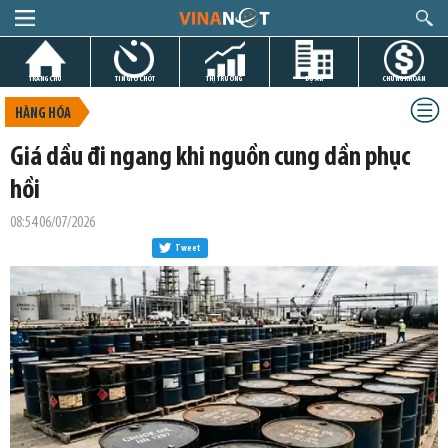
TRANG CHỦ
TIN GIỜ CHÓT
THỊ TRƯỜNG
DỰ ÁN
CHỨNG KHOÁN
HÀNG HÓA
Giá dầu đi ngang khi nguồn cung dần phục
hồi
08:54 06/07/2026
Tweet