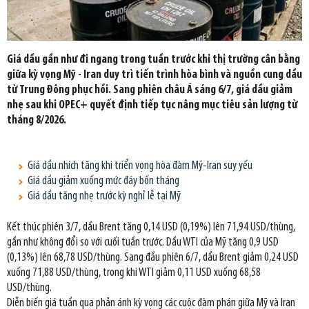
Giá dầu gần như đi ngang trong tuần trước khi thị trường cân bằng
giữa kỳ vọng Mỹ - Iran duy trì tiến trình hòa bình và nguồn cung dầu
từ Trung Đông phục hồi. Sang phiên châu Á sáng 6/7, giá dầu giảm
nhẹ sau khi OPEC+ quyết định tiếp tục nâng mục tiêu sản lượng từ
tháng 8/2026.
Giá dầu nhích tăng khi triển vọng hòa đàm Mỹ-Iran suy yếu
Giá dầu giảm xuống mức đáy bốn tháng
Giá dầu tăng nhẹ trước kỳ nghỉ lễ tại Mỹ
Kết thúc phiên 3/7, dầu Brent tăng 0,14 USD (0,19%) lên 71,94 USD/thùng,
gần như không đổi so với cuối tuần trước. Dầu WTI của Mỹ tăng 0,9 USD
(0,13%) lên 68,78 USD/thùng. Sang đầu phiên 6/7, dầu Brent giảm 0,24 USD
xuống 71,88 USD/thùng, trong khi WTI giảm 0,11 USD xuống 68,58
USD/thùng.
Diễn biến giá tuần qua phản ánh kỳ vọng các cuộc đàm phán giữa Mỹ và Iran