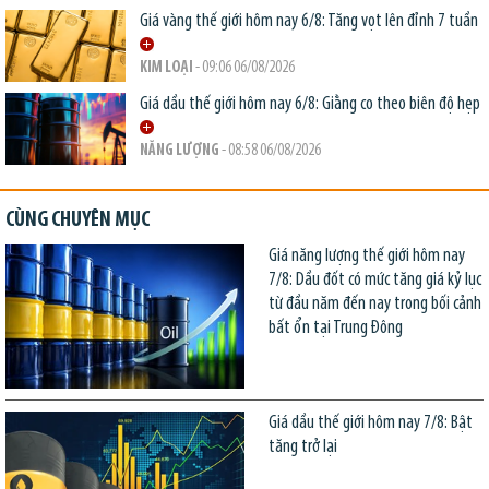
Giá vàng thế giới hôm nay 6/8: Tăng vọt lên đỉnh 7 tuần
KIM LOẠI
- 09:06 06/08/2026
Giá dầu thế giới hôm nay 6/8: Giằng co theo biên độ hẹp
NĂNG LƯỢNG
- 08:58 06/08/2026
CÙNG CHUYÊN MỤC
Giá năng lượng thế giới hôm nay
7/8: Dầu đốt có mức tăng giá kỷ lục
từ đầu năm đến nay trong bối cảnh
bất ổn tại Trung Đông
Giá dầu thế giới hôm nay 7/8: Bật
tăng trở lại