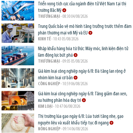
Triển vọng tích cực của ngành điện tử Việt Nam tại thị
trường Bắc Mỹ
THƯƠNG MẠI
- 08:30 04/08/2026
Trung Quốc bảo vệ mô hình tăng trưởng trước thềm đàm
phán thương mại với Mỹ và EU
KINH TẾ
- 10:43 05/08/2026
Nhập khẩu hàng hóa từ Đức: Máy móc, linh kiện điện tử
làm động lực bứt phá
THƯƠNG MẠI
- 09:05 05/08/2026
Giá kim loại công nghiệp ngày 6/8: Đà tăng lan rộng ở
nhóm kim loại cơ bản
CÔNG NGHIỆP
- 10:59 06/08/2026
Giá kim loại công nghiệp ngày 6/8: Tăng giảm đan xen,
xu hướng phân hóa duy trì
KIM LOẠI
- 10:47 06/08/2026
Thị trường lúa gạo ngày 6/8: Lúa tươi tăng nhẹ, gạo
nguyên liệu và xuất khẩu tiếp tục đi ngang
NÔNG NGHIỆP
- 09:14 06/08/2026