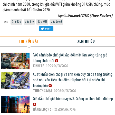
tài chính năm 2008, trong khi giá dầu WTI giảm khoảng 31 USD/thùng, mức
giảm mạnh nhất kể từ năm 2020.
Nguồn:
Vinanet/VITIC (Theo Reuters)
Tags:
Giá dầu
dầu thô
dầu WTI
dầu Brent
Tweet
TIN NỔI BẬT
XEM NHIỀU
FAO cảnh báo thế giới sắp đối mặt làn sóng tăng giá
lương thực mới
KINH TẾ
- 10:29 06/08/2026
Xuất khẩu điện thoại và linh kiện duy trì đà tăng trưởng
nhờ nhu cầu tiêu thụ điện tử phục hồi tại nhiều thị
trường lớn
THƯƠNG MẠI
- 09:06 06/08/2026
Giá dầu thế giới hôm nay 6/8: Giằng co theo biên độ hẹp
NĂNG LƯỢNG
- 08:58 06/08/2026