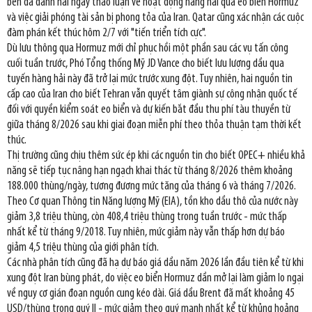
bên đã dành hai ngày thảo luận về hoạt động hàng hải qua eo biển Hormuz
và việc giải phóng tài sản bị phong tỏa của Iran. Qatar cũng xác nhận các cuộc
đàm phán kết thúc hôm 2/7 với "tiến triển tích cực".
Dù lưu thông qua Hormuz mới chỉ phục hồi một phần sau các vụ tấn công
cuối tuần trước, Phó Tổng thống Mỹ JD Vance cho biết lưu lượng dầu qua
tuyến hàng hải này đã trở lại mức trước xung đột. Tuy nhiên, hai nguồn tin
cấp cao của Iran cho biết Tehran vẫn quyết tâm giành sự công nhận quốc tế
đối với quyền kiểm soát eo biển và dự kiến bắt đầu thu phí tàu thuyền từ
giữa tháng 8/2026 sau khi giai đoạn miễn phí theo thỏa thuận tạm thời kết
thúc.
Thị trường cũng chịu thêm sức ép khi các nguồn tin cho biết OPEC+ nhiều khả
năng sẽ tiếp tục nâng hạn ngạch khai thác từ tháng 8/2026 thêm khoảng
188.000 thùng/ngày, tương đương mức tăng của tháng 6 và tháng 7/2026.
Theo Cơ quan Thông tin Năng lượng Mỹ (EIA), tồn kho dầu thô của nước này
giảm 3,8 triệu thùng, còn 408,4 triệu thùng trong tuần trước - mức thấp
nhất kể từ tháng 9/2018. Tuy nhiên, mức giảm này vẫn thấp hơn dự báo
giảm 4,5 triệu thùng của giới phân tích.
Các nhà phân tích cũng đã hạ dự báo giá dầu năm 2026 lần đầu tiên kể từ khi
xung đột Iran bùng phát, do việc eo biển Hormuz dần mở lại làm giảm lo ngại
về nguy cơ gián đoạn nguồn cung kéo dài. Giá dầu Brent đã mất khoảng 45
USD/thùng trong quý II - mức giảm theo quý mạnh nhất kể từ khủng hoảng