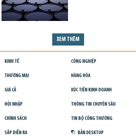
XEM THÊM
KINH TẾ
CÔNG NGHIỆP
THƯƠNG MẠI
HÀNG HÓA
GIÁ CẢ
XÚC TIẾN KINH DOANH
HỘI NHẬP
THÔNG TIN CHUYÊN SÂU
CHÍNH SÁCH
TIN BỘ CÔNG THƯƠNG
SẮP DIỄN RA
BẢN DESKTOP