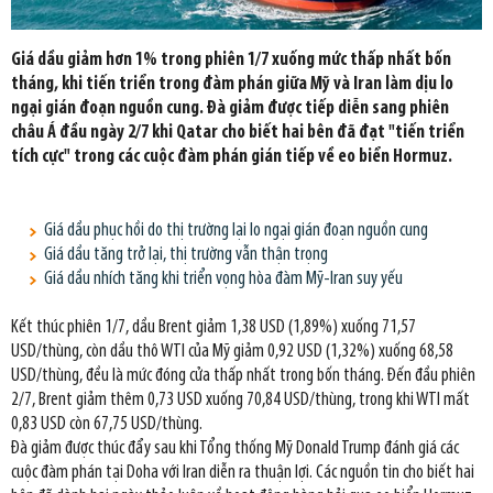
Giá dầu giảm hơn 1% trong phiên 1/7 xuống mức thấp nhất bốn
tháng, khi tiến triển trong đàm phán giữa Mỹ và Iran làm dịu lo
ngại gián đoạn nguồn cung. Đà giảm được tiếp diễn sang phiên
châu Á đầu ngày 2/7 khi Qatar cho biết hai bên đã đạt "tiến triển
tích cực" trong các cuộc đàm phán gián tiếp về eo biển Hormuz.
Giá dầu phục hồi do thị trường lại lo ngại gián đoạn nguồn cung
Giá dầu tăng trở lại, thị trường vẫn thận trọng
Giá dầu nhích tăng khi triển vọng hòa đàm Mỹ-Iran suy yếu
Kết thúc phiên 1/7, dầu Brent giảm 1,38 USD (1,89%) xuống 71,57
USD/thùng, còn dầu thô WTI của Mỹ giảm 0,92 USD (1,32%) xuống 68,58
USD/thùng, đều là mức đóng cửa thấp nhất trong bốn tháng. Đến đầu phiên
2/7, Brent giảm thêm 0,73 USD xuống 70,84 USD/thùng, trong khi WTI mất
0,83 USD còn 67,75 USD/thùng.
Đà giảm được thúc đẩy sau khi Tổng thống Mỹ Donald Trump đánh giá các
cuộc đàm phán tại Doha với Iran diễn ra thuận lợi. Các nguồn tin cho biết hai