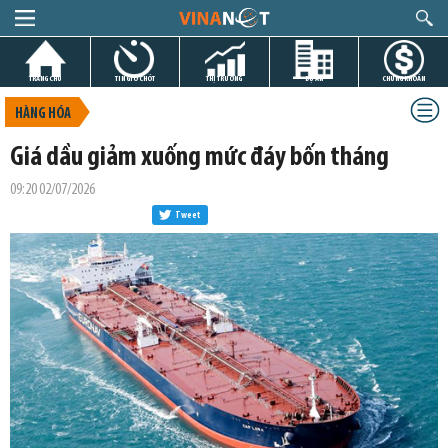
TRANG CHỦ
TIN GIỜ CHÓT
THỊ TRƯỜNG
DỰ ÁN
CHỨNG KHOÁN
HÀNG HÓA
Giá dầu giảm xuống mức đáy bốn tháng
09:20 02/07/2026
Tweet