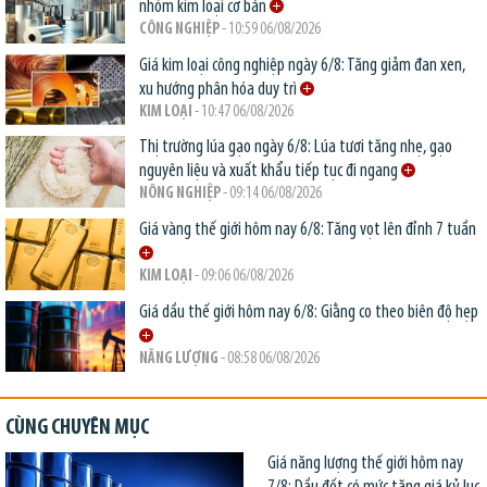
nhóm kim loại cơ bản
CÔNG NGHIỆP
- 10:59 06/08/2026
Giá kim loại công nghiệp ngày 6/8: Tăng giảm đan xen,
xu hướng phân hóa duy trì
KIM LOẠI
- 10:47 06/08/2026
Thị trường lúa gạo ngày 6/8: Lúa tươi tăng nhẹ, gạo
nguyên liệu và xuất khẩu tiếp tục đi ngang
NÔNG NGHIỆP
- 09:14 06/08/2026
Giá vàng thế giới hôm nay 6/8: Tăng vọt lên đỉnh 7 tuần
KIM LOẠI
- 09:06 06/08/2026
Giá dầu thế giới hôm nay 6/8: Giằng co theo biên độ hẹp
NĂNG LƯỢNG
- 08:58 06/08/2026
CÙNG CHUYÊN MỤC
Giá năng lượng thế giới hôm nay