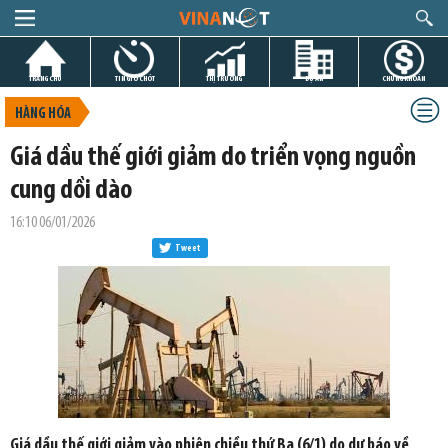
TRANG CHỦ
TIN GIỜ CHÓT
THỊ TRƯỜNG
DỰ ÁN
CHỨNG KHOÁN
HÀNG HÓA
Giá dầu thế giới giảm do triển vọng nguồn
cung dồi dào
16:10 06/01/2026
Tweet
Giá dầu thế giới giảm vào phiên chiều thứ Ba (6/1) do dự báo về