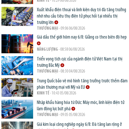
KINH TẾ
- 10:29 06/08/2026
Xuất khẩu điện thoại và linh kiện duy trì đà tăng trưởng
nhờ nhu cầu tiêu thụ điện tử phục hồi tại nhiều thị
trường lớn
THƯƠNG MẠI
- 09:06 06/08/2026
Giá dầu thế giới hôm nay 6/8: Giằng co theo biên độ hẹp
NĂNG LƯỢNG
- 08:58 06/08/2026
Triển vọng tích cực của ngành điện tử Việt Nam tại thị
trường Bắc Mỹ
THƯƠNG MẠI
- 08:30 04/08/2026
Trung Quốc bảo vệ mô hình tăng trưởng trước thềm đàm
phán thương mại với Mỹ và EU
KINH TẾ
- 10:43 05/08/2026
Nhập khẩu hàng hóa từ Đức: Máy móc, linh kiện điện tử
làm động lực bứt phá
THƯƠNG MẠI
- 09:05 05/08/2026
Giá kim loại công nghiệp ngày 6/8: Đà tăng lan rộng ở