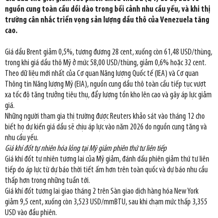
nguồn cung toàn cầu dồi dào trong bối cảnh nhu cầu yếu, và khi thị
trường cân nhắc triển vọng sản lượng dầu thô của Venezuela tăng
cao.
Giá dầu Brent giảm 0,5%, tương đương 28 cent, xuống còn 61,48 USD/thùng,
trong khi giá dầu thô Mỹ ở mức 58,00 USD/thùng, giảm 0,6% hoặc 32 cent.
Theo dữ liệu mới nhất của Cơ quan Năng lượng Quốc tế (IEA) và Cơ quan
Thông tin Năng lượng Mỹ (EIA), nguồn cung dầu thô toàn cầu tiếp tục vượt
xa tốc độ tăng trưởng tiêu thụ, đẩy lượng tồn kho lên cao và gây áp lực giảm
giá.
Những người tham gia thị trường được Reuters khảo sát vào tháng 12 cho
biết họ dự kiến giá dầu sẽ chịu áp lực vào năm 2026 do nguồn cung tăng và
nhu cầu yếu.
Giá khí đốt tự nhiên hóa lỏng tại Mỹ giảm phiên thứ tư liên tiếp
Giá khí đốt tự nhiên tương lai của Mỹ giảm, đánh dấu phiên giảm thứ tư liên
tiếp do áp lực từ dự báo thời tiết ấm hơn trên toàn quốc và dự báo nhu cầu
thấp hơn trong những tuần tới.
Giá khí đốt tương lai giao tháng 2 trên Sàn giao dịch hàng hóa New York
giảm 9,5 cent, xuống còn 3,523 USD/mmBTU, sau khi chạm mức thấp 3,355
USD vào đầu phiên.