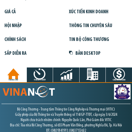
GIÁ CẢ
XÚC TIẾN KINH DOANH
HỘI NHẬP
THÔNG TIN CHUYÊN SÂU
CHÍNH SÁCH
TIN BỘ CÔNG THƯƠNG
SẮP DIỄN RA
BẢN DESKTOP
TRANG CHỦ
TIN GIỜ CHÓT
THỊ TRƯỜNG
DỰ ÁN
CHỨNG KHOÁN
Bộ Công Thương - Trung tâm Thông tin Công Nghiệp và Thương mại (VITIC)
Giấy phép của Bộ Thông tin và Truyền thông số 114/GP-TTĐT, cấp ngày 3/6/2024
Người chịu trách nhiệm chính: Nguyễn Quốc Lân, Phó Giám đốc VITIC
Địa chỉ: Tòa nhà Bộ Công Thương, số 655 Phạm Văn Đồng, phường Nghĩa Đô, Tp. Hà Nội
ĐT: (04)39341911; (04)37153632