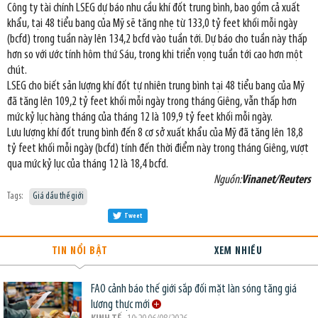
Công ty tài chính LSEG dự báo nhu cầu khí đốt trung bình, bao gồm cả xuất
khẩu, tại 48 tiểu bang của Mỹ sẽ tăng nhẹ từ 133,0 tỷ feet khối mỗi ngày
(bcfd) trong tuần này lên 134,2 bcfd vào tuần tới. Dự báo cho tuần này thấp
hơn so với ước tính hôm thứ Sáu, trong khi triển vọng tuần tới cao hơn một
chút.
LSEG cho biết sản lượng khí đốt tự nhiên trung bình tại 48 tiểu bang của Mỹ
đã tăng lên 109,2 tỷ feet khối mỗi ngày trong tháng Giêng, vẫn thấp hơn
mức kỷ lục hàng tháng của tháng 12 là 109,9 tỷ feet khối mỗi ngày.
Lưu lượng khí đốt trung bình đến 8 cơ sở xuất khẩu của Mỹ đã tăng lên 18,8
tỷ feet khối mỗi ngày (bcfd) tính đến thời điểm này trong tháng Giêng, vượt
qua mức kỷ lục của tháng 12 là 18,4 bcfd.
Nguồn:
Vinanet/Reuters
Tags:
Giá dầu thế giới
Tweet
TIN NỔI BẬT
XEM NHIỀU
FAO cảnh báo thế giới sắp đối mặt làn sóng tăng giá
lương thực mới