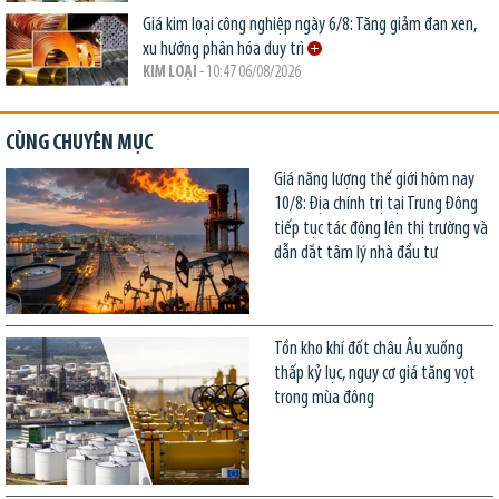
Giá kim loại công nghiệp ngày 6/8: Tăng giảm đan xen,
xu hướng phân hóa duy trì
KIM LOẠI
- 10:47 06/08/2026
CÙNG CHUYÊN MỤC
Giá năng lượng thế giới hôm nay
10/8: Địa chính trị tại Trung Đông
tiếp tục tác động lên thị trường và
dẫn dắt tâm lý nhà đầu tư
Tồn kho khí đốt châu Âu xuống
thấp kỷ lục, nguy cơ giá tăng vọt
trong mùa đông