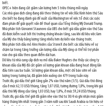
biết.
OPEC+ hiện đang cắt giảm sản lượng hơn 5 triệu thùng mỗi ngày.
Các nhà giao dịch cũng đang dõi theo thông tin về việc Bắc Kinh hôm thứ Sáu
cho biết họ đang đánh giá đề xuất của Washington về việc tổ chức các cuộc
đàm phán để giải quyết vấn đề thuế quan của Tổng thống Mỹ Donald Trump.
Nhà phân tích Giovanni Staunovo của UBS cho biết giá dầu giảm vào thứ Sáu
đã được kiểm soát bởi thị trường chứng khoán tăng, sau khi dữ liệu việc làm
của Mỹ cho thấy bảng lương tăng nhiều hơn dự kiến vào tháng trước.
Nhà phân tích dầu mỏ Alex Hodes của StoneX cho biết các dấu hiệu về sự
chậm lại trong tăng trưởng sản lượng dầu của Mỹ cũng có thể hỗ trợ phần
nào cho giá dầu theo quan điểm dài hạn.
Dữ liệu từ nhà cung cấp dịch vụ mỏ dầu Baker Hughes cho thấy các công ty
khoan dầu của Mỹ đã cắt giảm số lượng giàn khoan dầu đang hoạt động lần
đầu tiên sau ba tuần. Số lượng giàn khoan dầu, một chỉ báo sớm về sản
lượng trong tương lai, đã giảm bốn xuống còn 479 trong tuần này.
Trước đó, giá dầu thế giới tăng gần 2% vào thứ năm (1/5). Giá dầu thô đóng
cửa ở mức 62,13 USD/thùng, tăng 1,07 USD, tương đương 1,8%, trong khi giá
dầu thô Mỹ đóng cửa tăng 1,03 USD, hay 1,8%, ở mức 59,24 USD/thùng.
Trước đó, giá dầu thế giới đã giảm nhẹ vào thứ tư 30/4 và ghi nhận mức giảm
hàng tháng lớn nhất trong gần 3 năm rưỡi sau khi Saudi Arabia ra tín hiệu sẽ