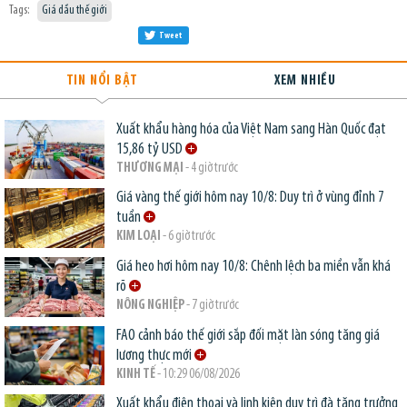
Tags:
Giá dầu thế giới
Tweet
TIN NỔI BẬT
XEM NHIỀU
Xuất khẩu hàng hóa của Việt Nam sang Hàn Quốc đạt
15,86 tỷ USD
THƯƠNG MẠI
- 4 giờ trước
Giá vàng thế giới hôm nay 10/8: Duy trì ở vùng đỉnh 7
tuần
KIM LOẠI
- 6 giờ trước
Giá heo hơi hôm nay 10/8: Chênh lệch ba miền vẫn khá
rõ
NÔNG NGHIỆP
- 7 giờ trước
FAO cảnh báo thế giới sắp đối mặt làn sóng tăng giá
lương thực mới
KINH TẾ
- 10:29 06/08/2026
Xuất khẩu điện thoại và linh kiện duy trì đà tăng trưởng