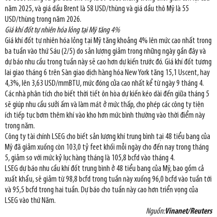
năm 2025, và giá dầu Brent là 58 USD/thùng và giá dầu thô Mỹ là 55
USD/thùng trong năm 2026.
Giá khí đốt tự nhiên hóa lỏng tại Mỹ tăng 4%
Giá khí đốt tự nhiên hóa lỏng tại Mỹ tăng khoảng 4% lên mức cao nhất trong
ba tuần vào thứ Sáu (2/5) do sản lượng giảm trong những ngày gần đây và
dự báo nhu cầu trong tuần này sẽ cao hơn dự kiến trước đó. Giá khí đốt tương
lai giao tháng 6 trên Sàn giao dịch hàng hóa New York tăng 15,1 Uscent, hay
4,3%, lên 3,63 USD/mmBTU, mức đóng cửa cao nhất kể từ ngày 9 tháng 4.
Các nhà phân tích cho biết thời tiết ôn hòa dự kiến kéo dài đến giữa tháng 5
sẽ giúp nhu cầu sưởi ấm và làm mát ở mức thấp, cho phép các công ty tiện
ích tiếp tục bơm thêm khí vào kho hơn mức bình thường vào thời điểm này
trong năm.
Công ty tài chính LSEG cho biết sản lượng khí trung bình tại 48 tiểu bang của
Mỹ đã giảm xuống còn 103,0 tỷ feet khối mỗi ngày cho đến nay trong tháng
5, giảm so với mức kỷ lục hàng tháng là 105,8 bcfd vào tháng 4.
LSEG dự báo nhu cầu khí đốt trung bình ở 48 tiểu bang của Mỹ, bao gồm cả
xuất khẩu, sẽ giảm từ 98,8 bcfd trong tuần này xuống 96,0 bcfd vào tuần tới
và 95,5 bcfd trong hai tuần. Dự báo cho tuần này cao hơn triển vọng của
LSEG vào thứ Năm.
Nguồn:
Vinanet/Reuters