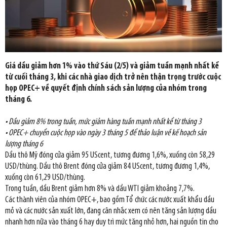
Giá dầu giảm hơn 1% vào thứ Sáu (2/5) và giảm tuần mạnh nhất kể
từ cuối tháng 3, khi các nhà giao dịch trở nên thận trọng trước cuộc
họp OPEC+ về quyết định chính sách sản lượng của nhóm trong
tháng 6.
• Dầu giảm 8% trong tuần, mức giảm hàng tuần mạnh nhất kể từ tháng 3
• OPEC+ chuyển cuộc họp vào ngày 3 tháng 5 để thảo luận về kế hoạch sản
lượng tháng 6
Dầu thô Mỹ đóng cửa giảm 95 UScent, tương đương 1,6%, xuống còn 58,29
USD/thùng. Dầu thô Brent đóng cửa giảm 84 UScent, tương đương 1,4%,
xuống còn 61,29 USD/thùng.
Trong tuần, dầu Brent giảm hơn 8% và dầu WTI giảm khoảng 7,7%.
Các thành viên của nhóm OPEC+, bao gồm Tổ chức các nước xuất khẩu dầu
mỏ và các nước sản xuất lớn, đang cân nhắc xem có nên tăng sản lượng dầu
nhanh hơn nữa vào tháng 6 hay duy trì mức tăng nhỏ hơn, hai nguồn tin cho