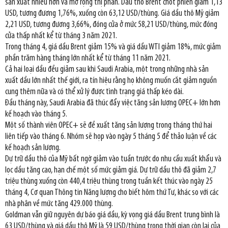
sản xuất nhiều hơn và mở rộng thị phần. Dầu thô Brent chốt phiên giảm 1,13
USD, tương đương 1,76%, xuống còn 63,12 USD/thùng. Giá dầu thô Mỹ giảm
2,21 USD, tương đương 3,66%, đóng cửa ở mức 58,21 USD/thùng, mức đóng
cửa thấp nhất kể từ tháng 3 năm 2021.
Trong tháng 4, giá dầu Brent giảm 15% và giá dầu WTI giảm 18%, mức giảm
phần trăm hàng tháng lớn nhất kể từ tháng 11 năm 2021.
Cả hai loại dầu đều giảm sau khi Saudi Arabia, một trong những nhà sản
xuất dầu lớn nhất thế giới, ra tín hiệu rằng họ không muốn cắt giảm nguồn
cung thêm nữa và có thể xử lý được tình trạng giá thấp kéo dài.
Đầu tháng này, Saudi Arabia đã thúc đẩy việc tăng sản lượng OPEC+ lớn hơn
kế hoạch vào tháng 5.
Một số thành viên OPEC+ sẽ đề xuất tăng sản lượng trong tháng thứ hai
liên tiếp vào tháng 6. Nhóm sẽ họp vào ngày 5 tháng 5 để thảo luận về các
kế hoạch sản lượng.
Dự trữ dầu thô của Mỹ bất ngờ giảm vào tuần trước do nhu cầu xuất khẩu và
lọc dầu tăng cao, hạn chế một số mức giảm giá. Dự trữ dầu thô đã giảm 2,7
triệu thùng xuống còn 440,4 triệu thùng trong tuần kết thúc vào ngày 25
tháng 4, Cơ quan Thông tin Năng lượng cho biết hôm thứ Tư, khác so với các
nhà phân về mức tăng 429.000 thùng.
Goldman vẫn giữ nguyên dự báo giá dầu, kỳ vọng giá dầu Brent trung bình là
63 USD/thùng và giá dầu thô Mỹ là 59 USD/thùng trong thời gian còn lại của