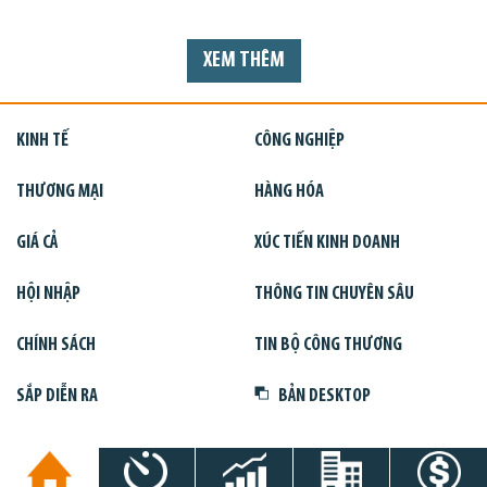
XEM THÊM
KINH TẾ
CÔNG NGHIỆP
THƯƠNG MẠI
HÀNG HÓA
GIÁ CẢ
XÚC TIẾN KINH DOANH
HỘI NHẬP
THÔNG TIN CHUYÊN SÂU
CHÍNH SÁCH
TIN BỘ CÔNG THƯƠNG
SẮP DIỄN RA
BẢN DESKTOP