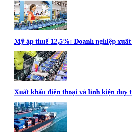
Mỹ áp thuế 12,5%: Doanh nghiệp xuất k
Xuất khẩu điện thoại và linh kiện duy t