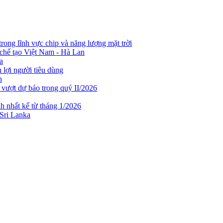
rong lĩnh vực chip và năng lượng mặt trời
chế tạo Việt Nam - Hà Lan
a
lợi người tiêu dùng
n
 vượt dự báo trong quý II/2026
h nhất kể từ tháng 1/2026
 Sri Lanka