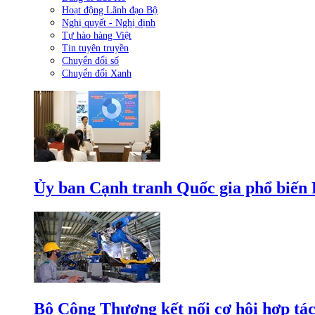
Hoạt động Lãnh đạo Bộ
Nghị quyết - Nghị định
Tự hào hàng Việt
Tin tuyên truyền
Chuyển đổi số
Chuyển đổi Xanh
Ủy ban Cạnh tranh Quốc gia phổ biến L
Bộ Công Thương kết nối cơ hội hợp tác