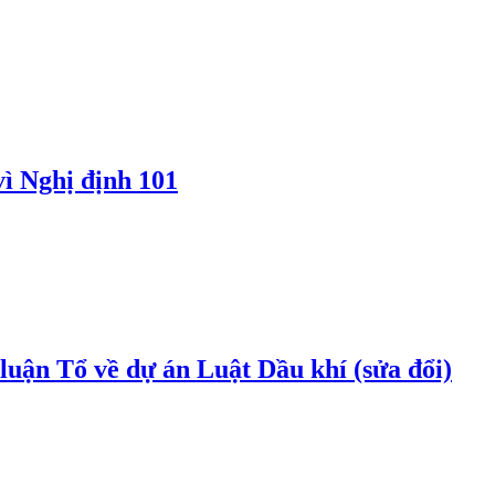
vì Nghị định 101
uận Tổ về dự án Luật Dầu khí (sửa đổi)