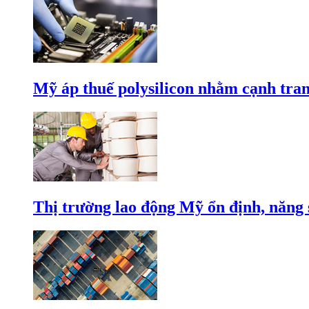
Mỹ áp thuế polysilicon nhằm cạnh tran
Thị trường lao động Mỹ ổn định, năng 