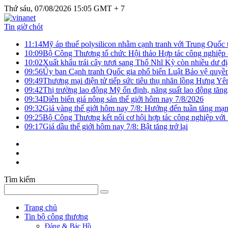
Thứ sáu, 07/08/2026 15:05 GMT + 7
Tin giờ chót
11:14
Mỹ áp thuế polysilicon nhằm cạnh tranh với Trung Quốc t
10:09
Bộ Công Thương tổ chức Hội thảo Hợp tác công nghiệp 
10:02
Xuất khẩu trái cây tươi sang Thổ Nhĩ Kỳ còn nhiều dư đị
09:56
Ủy ban Cạnh tranh Quốc gia phổ biến Luật Bảo vệ quyền 
09:49
Thương mại điện tử tiếp sức tiêu thụ nhãn lồng Hưng Yê
09:42
Thị trường lao động Mỹ ổn định, năng suất lao động tăng
09:34
Diễn biến giá nông sản thế giới hôm nay 7/8/2026
09:32
Giá vàng thế giới hôm nay 7/8: Hướng đến tuần tăng mạn
09:25
Bộ Công Thương kết nối cơ hội hợp tác công nghiệp với
09:17
Giá dầu thế giới hôm nay 7/8: Bật tăng trở lại
Tìm kiếm
Trang chủ
Tin bộ công thương
Đảng & Bác Hồ