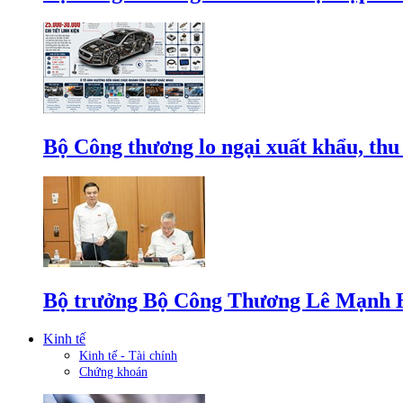
Bộ Công thương lo ngại xuất khẩu, thu
Bộ trưởng Bộ Công Thương Lê Mạnh Hùn
Kinh tế
Kinh tế - Tài chính
Chứng khoán