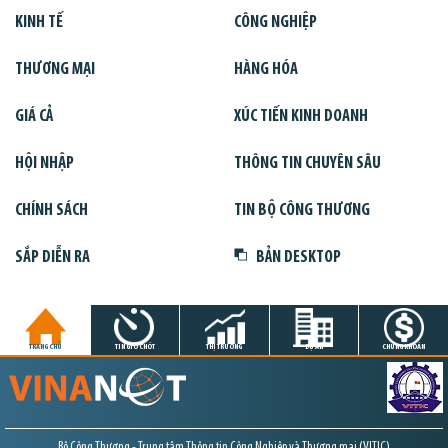
KINH TẾ
CÔNG NGHIỆP
THƯƠNG MẠI
HÀNG HÓA
GIÁ CẢ
XÚC TIẾN KINH DOANH
HỘI NHẬP
THÔNG TIN CHUYÊN SÂU
CHÍNH SÁCH
TIN BỘ CÔNG THƯƠNG
SẮP DIỄN RA
BẢN DESKTOP
TRANG CHỦ
TIN GIỜ CHÓT
THỊ TRƯỜNG
DỰ ÁN
CHỨNG KHOÁN
Bộ Công Thương - Trung tâm Thông tin Công Nghiệp và Thương mại (VITIC)