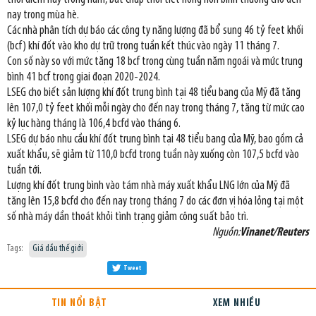
nay trong mùa hè.
Các nhà phân tích dự báo các công ty năng lượng đã bổ sung 46 tỷ feet khối
(bcf) khí đốt vào kho dự trữ trong tuần kết thúc vào ngày 11 tháng 7.
Con số này so với mức tăng 18 bcf trong cùng tuần năm ngoái và mức trung
bình 41 bcf trong giai đoạn 2020-2024.
LSEG cho biết sản lượng khí đốt trung bình tại 48 tiểu bang của Mỹ đã tăng
lên 107,0 tỷ feet khối mỗi ngày cho đến nay trong tháng 7, tăng từ mức cao
kỷ lục hàng tháng là 106,4 bcfd vào tháng 6.
LSEG dự báo nhu cầu khí đốt trung bình tại 48 tiểu bang của Mỹ, bao gồm cả
xuất khẩu, sẽ giảm từ 110,0 bcfd trong tuần này xuống còn 107,5 bcfd vào
tuần tới.
Lượng khí đốt trung bình vào tám nhà máy xuất khẩu LNG lớn của Mỹ đã
tăng lên 15,8 bcfd cho đến nay trong tháng 7 do các đơn vị hóa lỏng tại một
số nhà máy dần thoát khỏi tình trạng giảm công suất bảo trì.
Nguồn:
Vinanet/Reuters
Tags:
Giá dầu thế giới
Tweet
TIN NỔI BẬT
XEM NHIỀU