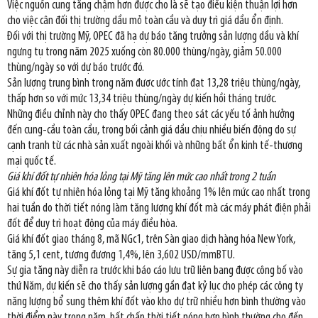
Việc nguồn cung tăng chậm hơn được cho là sẽ tạo điều kiện thuận lợi hơn
cho việc cân đối thị trường dầu mỏ toàn cầu và duy trì giá dầu ổn định.
Đối với thị trường Mỹ, OPEC đã hạ dự báo tăng trưởng sản lượng dầu và khí
ngưng tụ trong năm 2025 xuống còn 80.000 thùng/ngày, giảm 50.000
thùng/ngày so với dự báo trước đó.
Sản lượng trung bình trong năm được ước tính đạt 13,28 triệu thùng/ngày,
thấp hơn so với mức 13,34 triệu thùng/ngày dự kiến hồi tháng trước.
Những điều chỉnh này cho thấy OPEC đang theo sát các yếu tố ảnh hưởng
đến cung-cầu toàn cầu, trong bối cảnh giá dầu chịu nhiều biến động do sự
cạnh tranh từ các nhà sản xuất ngoài khối và những bất ổn kinh tế-thương
mại quốc tế.
Giá khí đốt tự nhiên hóa lỏng tại Mỹ tăng lên mức cao nhất trong 2 tuần
Giá khí đốt tự nhiên hóa lỏng tại Mỹ tăng khoảng 1% lên mức cao nhất trong
hai tuần do thời tiết nóng làm tăng lượng khí đốt mà các máy phát điện phải
đốt để duy trì hoạt động của máy điều hòa.
Giá khí đốt giao tháng 8, mã NGc1, trên Sàn giao dịch hàng hóa New York,
tăng 5,1 cent, tương đương 1,4%, lên 3,602 USD/mmBTU.
Sự gia tăng này diễn ra trước khi báo cáo lưu trữ liên bang được công bố vào
thứ Năm, dự kiến sẽ cho thấy sản lượng gần đạt kỷ lục cho phép các công ty
năng lượng bổ sung thêm khí đốt vào kho dự trữ nhiều hơn bình thường vào
thời điểm này trong năm, bất chấp thời tiết nóng hơn bình thường cho đến