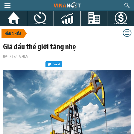
TRANG CHỦ
TIN GIỜ CHÓT
THỊ TRƯỜNG
DỰ ÁN
CHỨNG KHOÁN
HÀNG HÓA
Giá dầu thế giới tăng nhẹ
09:02 17/07/2025
Tweet