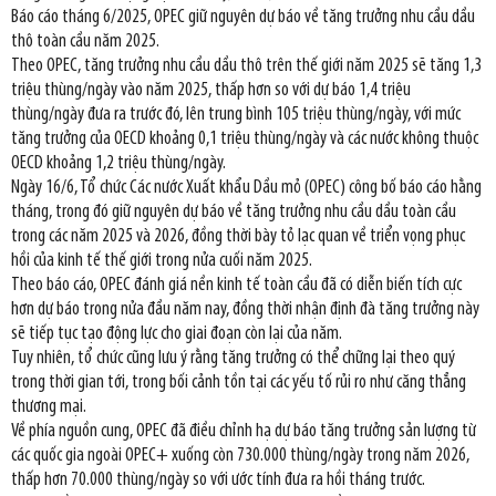
Báo cáo tháng 6/2025, OPEC giữ nguyên dự báo về tăng trưởng nhu cầu dầu
thô toàn cầu năm 2025.
Theo OPEC, tăng trưởng nhu cầu dầu thô trên thế giới năm 2025 sẽ tăng 1,3
triệu thùng/ngày vào năm 2025, thấp hơn so với dự báo 1,4 triệu
thùng/ngày đưa ra trước đó, lên trung bình 105 triệu thùng/ngày, với mức
tăng trưởng của OECD khoảng 0,1 triệu thùng/ngày và các nước không thuộc
OECD khoảng 1,2 triệu thùng/ngày.
Ngày 16/6, Tổ chức Các nước Xuất khẩu Dầu mỏ (OPEC) công bố báo cáo hằng
tháng, trong đó giữ nguyên dự báo về tăng trưởng nhu cầu dầu toàn cầu
trong các năm 2025 và 2026, đồng thời bày tỏ lạc quan về triển vọng phục
hồi của kinh tế thế giới trong nửa cuối năm 2025.
Theo báo cáo, OPEC đánh giá nền kinh tế toàn cầu đã có diễn biến tích cực
hơn dự báo trong nửa đầu năm nay, đồng thời nhận định đà tăng trưởng này
sẽ tiếp tục tạo động lực cho giai đoạn còn lại của năm.
Tuy nhiên, tổ chức cũng lưu ý rằng tăng trưởng có thể chững lại theo quý
trong thời gian tới, trong bối cảnh tồn tại các yếu tố rủi ro như căng thẳng
thương mại.
Về phía nguồn cung, OPEC đã điều chỉnh hạ dự báo tăng trưởng sản lượng từ
các quốc gia ngoài OPEC+ xuống còn 730.000 thùng/ngày trong năm 2026,
thấp hơn 70.000 thùng/ngày so với ước tính đưa ra hồi tháng trước.