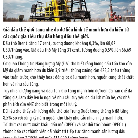
Giá dầu thế giới tăng nhẹ do dữ liệu kinh tế mạnh hơn dự kiến từ
các quốc gia tiêu thụ dầu hàng đầu thế giới.
Dầu thô Brent tăng 17 cent, tương đương khoảng 0,3%, lên 68,67
USD/thùng vào. Giá dầu thô Mỹ tăng 31 cent, tương đương 0,5%, lên 66,69
USD/thùng.
Cơ quan Thông tin Năng lượng Mỹ (EIA) cho biết rằng lượng dầu tồn kho của
Mỹ đã giảm mạnh hơn dự kiến 3,9 triệu thùng xuống còn 422,2 triệu thùng
vào tuần trước, cho thấy hoạt động lọc dầu mạnh hơn, nguồn cung thắt chặt
hơn và nhu cầu tăng.
Tuy nhiên, lượng xăng và dầu tồn kho tăng mạnh hơn dự kiến đã hạn chế đà
tăng giá, làm dấy lên lo ngại về nhu cầu suy yếu do du lịch mùa hè, các nhà
phân tích của ANZ cho biết trong một lưu ý.
Dữ liệu cho thấy sản lượng dầu thô của Trung Quốc trong tháng 6 đã tăng
8,5% so với cùng kỳ năm ngoái, cho thấy nhu cầu nhiên liệu mạnh hơn.
Tổ chức các nước xuất khẩu dầu mỏ (OPEC) và các đối tác (nhóm OPEC+)
thông báo các thành viên đã nhất trí tiếp tục tăng mạnh sản lượng dầu