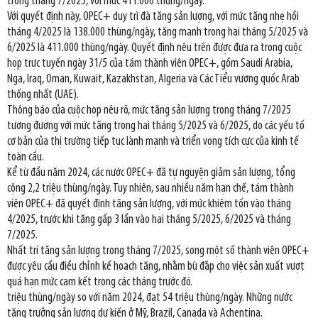
trong tháng 7/2025, với mức 411.000 thùng/ngày.
Với quyết định này, OPEC+ duy trì đà tăng sản lượng, với mức tăng nhẹ hồi
tháng 4/2025 là 138.000 thùng/ngày, tăng mạnh trong hai tháng 5/2025 và
6/2025 là 411.000 thùng/ngày. Quyết định nêu trên được đưa ra trong cuộc
họp trực tuyến ngày 31/5 của tám thành viên OPEC+, gồm Saudi Arabia,
Nga, Iraq, Oman, Kuwait, Kazakhstan, Algeria và Các Tiểu vương quốc Arab
thống nhất (UAE).
Thông báo của cuộc họp nêu rõ, mức tăng sản lượng trong tháng 7/2025
tương đương với mức tăng trong hai tháng 5/2025 và 6/2025, do các yếu tố
cơ bản của thị trường tiếp tục lành mạnh và triển vọng tích cực của kinh tế
toàn cầu.
Kể từ đầu năm 2024, các nước OPEC+ đã tự nguyện giảm sản lượng, tổng
cộng 2,2 triệu thùng/ngày. Tuy nhiên, sau nhiều năm hạn chế, tám thành
viên OPEC+ đã quyết định tăng sản lượng, với mức khiêm tốn vào tháng
4/2025, trước khi tăng gấp 3 lần vào hai tháng 5/2025, 6/2025 và tháng
7/2025.
Nhất trí tăng sản lượng trong tháng 7/2025, song một số thành viên OPEC+
được yêu cầu điều chỉnh kế hoạch tăng, nhằm bù đắp cho việc sản xuất vượt
quá hạn mức cam kết trong các tháng trước đó.
triệu thùng/ngày so với năm 2024, đạt 54 triệu thùng/ngày. Những nước
tăng trưởng sản lượng dự kiến ở Mỹ, Brazil, Canada và Achentina.