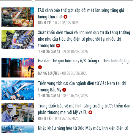
FAO cảnh báo thế giới sắp đối mặt làn sóng tăng giá
lương thực mới
KINH TẾ
- 10:29 06/08/2026
Xuất khẩu điện thoại và linh kiện duy trì đà tăng trưởng
nhờ nhu cầu tiêu thụ điện tử phục hồi tại nhiều thị
trường lớn
THƯƠNG MẠI
- 09:06 06/08/2026
Giá dầu thế giới hôm nay 6/8: Giằng co theo biên độ hẹp
NĂNG LƯỢNG
- 08:58 06/08/2026
Triển vọng tích cực của ngành điện tử Việt Nam tại thị
trường Bắc Mỹ
THƯƠNG MẠI
- 08:30 04/08/2026
Trung Quốc bảo vệ mô hình tăng trưởng trước thềm đàm
phán thương mại với Mỹ và EU
KINH TẾ
- 10:43 05/08/2026
Nhập khẩu hàng hóa từ Đức: Máy móc, linh kiện điện tử