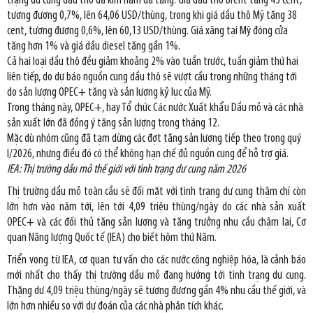
trạng dư cung dầu thô đã kìm hãm đà tăng. Giá dầu thô Brent tăng 43 cent,
tương đương 0,7%, lên 64,06 USD/thùng, trong khi giá dầu thô Mỹ tăng 38
cent, tương đương 0,6%, lên 60,13 USD/thùng. Giá xăng tại Mỹ đóng cửa
tăng hơn 1% và giá dầu diesel tăng gần 1%.
Cả hai loại dầu thô đều giảm khoảng 2% vào tuần trước, tuần giảm thứ hai
liên tiếp, do dự báo nguồn cung dầu thô sẽ vượt cầu trong những tháng tới
do sản lượng OPEC+ tăng và sản lượng kỷ lục của Mỹ.
Trong tháng này, OPEC+, hay Tổ chức Các nước Xuất khẩu Dầu mỏ và các nhà
sản xuất lớn đã đồng ý tăng sản lượng trong tháng 12.
Mặc dù nhóm cũng đã tạm dừng các đợt tăng sản lượng tiếp theo trong quý
I/2026, nhưng điều đó có thể không hạn chế đủ nguồn cung để hỗ trợ giá.
IEA: Thị trường dầu mỏ thế giới với tình trạng dư cung năm 2026
Thị trường dầu mỏ toàn cầu sẽ đối mặt với tình trạng dư cung thậm chí còn
lớn hơn vào năm tới, lên tới 4,09 triệu thùng/ngày do các nhà sản xuất
OPEC+ và các đối thủ tăng sản lượng và tăng trưởng nhu cầu chậm lại, Cơ
quan Năng lượng Quốc tế (IEA) cho biết hôm thứ Năm.
Triển vọng từ IEA, cơ quan tư vấn cho các nước công nghiệp hóa, là cảnh báo
mới nhất cho thấy thị trường dầu mỏ đang hướng tới tình trạng dư cung.
Thặng dư 4,09 triệu thùng/ngày sẽ tương đương gần 4% nhu cầu thế giới, và
lớn hơn nhiều so với dự đoán của các nhà phân tích khác.