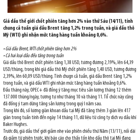
Giá dầu thế giới chốt phiên tăng hơn 2% vào thứ Sáu (14/11), tính
chung cả tuần giá dầu Brent tăng 1,2% trong tuần, và giá dầu thô
Mỹ (WTI) ghi nhận mức tăng hàng tuần khoảng 0,6%.
• Giá dầu Brent, WTI chốt phiên tăng hơn 2%
• Cả hai loại dầu đều tăng trong tuần
Giá dầu thô Brent chốt phiên tăng 1,38 USD, tương đương 2,19%, lên 64,39
USD/thùng, trong khi giá dầu thô Mỹ chốt phiên tăng 1,40 USD, tương đương
2,39%, lên 60,09 USD/thùng. Tính chugn cả tuần, giá dầu Brent tăng 1,2%
trong tuần, và giá dầu WTI ghi nhận mức tăng hàng tuần khoảng 0,6%.
Đầu tháng này, OPEC+ đã đồng ý tăng mục tiêu sản lượng tháng 12 thêm
137.000 thùng/ngày, tương tự như tháng 10 và tháng 11. Tổ chức này cũng
đã đồng ý tạm dừng tăng sản lượng trong quý I năm sau.
Trong khi đó, số lượng giàn khoan dầu tại Mỹ đã tăng thêm 3 giàn lên 417
giàn trong tuần tính đến ngày 14 tháng 11, dữ liệu từ công ty dịch vụ dầu khí
Baker Hughes.
Trước đó, giá dầu thế giới giảm nhẹ vào phiên chiều thứ Năm (13/11), nối dài
đà giảm từ phiên trước, khi báo cáo cho thấy tồn kho dầu thô tại Mỹ đang