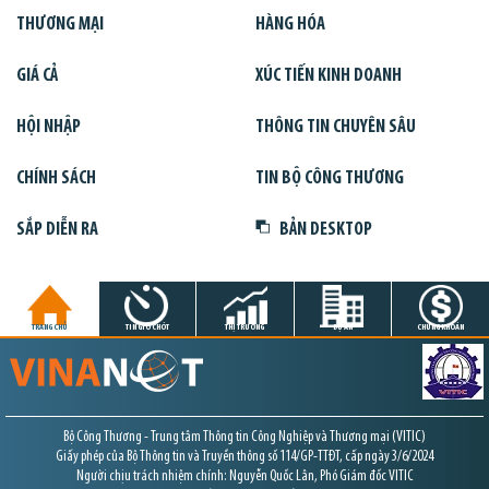
THƯƠNG MẠI
HÀNG HÓA
GIÁ CẢ
XÚC TIẾN KINH DOANH
HỘI NHẬP
THÔNG TIN CHUYÊN SÂU
CHÍNH SÁCH
TIN BỘ CÔNG THƯƠNG
SẮP DIỄN RA
BẢN DESKTOP
TRANG CHỦ
TIN GIỜ CHÓT
THỊ TRƯỜNG
DỰ ÁN
CHỨNG KHOÁN
Bộ Công Thương - Trung tâm Thông tin Công Nghiệp và Thương mại (VITIC)
Giấy phép của Bộ Thông tin và Truyền thông số 114/GP-TTĐT, cấp ngày 3/6/2024
Người chịu trách nhiệm chính: Nguyễn Quốc Lân, Phó Giám đốc VITIC