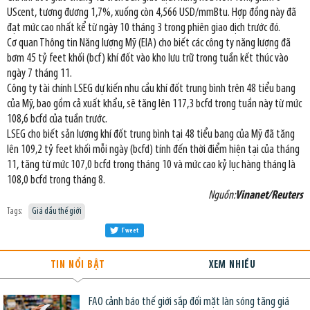
UScent, tương đương 1,7%, xuống còn 4,566 USD/mmBtu. Hợp đồng này đã
đạt mức cao nhất kể từ ngày 10 tháng 3 trong phiên giao dịch trước đó.
Cơ quan Thông tin Năng lượng Mỹ (EIA) cho biết các công ty năng lượng đã
bơm 45 tỷ feet khối (bcf) khí đốt vào kho lưu trữ trong tuần kết thúc vào
ngày 7 tháng 11.
Công ty tài chính LSEG dự kiến nhu cầu khí đốt trung bình trên 48 tiểu bang
của Mỹ, bao gồm cả xuất khẩu, sẽ tăng lên 117,3 bcfd trong tuần này từ mức
108,6 bcfd của tuần trước.
LSEG cho biết sản lượng khí đốt trung bình tại 48 tiểu bang của Mỹ đã tăng
lên 109,2 tỷ feet khối mỗi ngày (bcfd) tính đến thời điểm hiện tại của tháng
11, tăng từ mức 107,0 bcfd trong tháng 10 và mức cao kỷ lục hàng tháng là
108,0 bcfd trong tháng 8.
Nguồn:
Vinanet/Reuters
Tags:
Giá dầu thế giới
Tweet
TIN NỔI BẬT
XEM NHIỀU
FAO cảnh báo thế giới sắp đối mặt làn sóng tăng giá