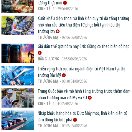
lương thực mới
KINH TẾ
- 10:29 06/08/2026
Xuất khẩu điện thoại và linh kiện duy trì đà tăng trưởng
nhờ nhu cầu tiêu thụ điện tử phục hồi tại nhiều thị
trường lớn
THƯƠNG MẠI
- 09:06 06/08/2026
Giá dầu thế giới hôm nay 6/8: Giằng co theo biên độ hẹp
NĂNG LƯỢNG
- 08:58 06/08/2026
Triển vọng tích cực của ngành điện tử Việt Nam tại thị
trường Bắc Mỹ
THƯƠNG MẠI
- 08:30 04/08/2026
Trung Quốc bảo vệ mô hình tăng trưởng trước thềm đàm
phán thương mại với Mỹ và EU
KINH TẾ
- 10:43 05/08/2026
Nhập khẩu hàng hóa từ Đức: Máy móc, linh kiện điện tử
làm động lực bứt phá
THƯƠNG MẠI
- 09:05 05/08/2026