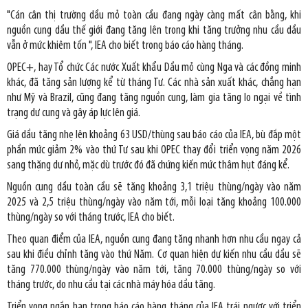
"Cán cân thị trường dầu mỏ toàn cầu đang ngày càng mất cân bằng, khi
nguồn cung dầu thế giới đang tăng lên trong khi tăng trưởng nhu cầu dầu
vẫn ở mức khiêm tốn ", IEA cho biết trong báo cáo hàng tháng.
OPEC+, hay Tổ chức Các nước Xuất khẩu Dầu mỏ cùng Nga và các đồng minh
khác, đã tăng sản lượng kể từ tháng Tư. Các nhà sản xuất khác, chẳng hạn
như Mỹ và Brazil, cũng đang tăng nguồn cung, làm gia tăng lo ngại về tình
trạng dư cung và gây áp lực lên giá.
Giá dầu tăng nhẹ lên khoảng 63 USD/thùng sau báo cáo của IEA, bù đắp một
phần mức giảm 2% vào thứ Tư sau khi OPEC thay đổi triển vọng năm 2026
sang thặng dư nhỏ, mặc dù trước đó đã chứng kiến mức thâm hụt đáng kể.
Nguồn cung dầu toàn cầu sẽ tăng khoảng 3,1 triệu thùng/ngày vào năm
2025 và 2,5 triệu thùng/ngày vào năm tới, mỗi loại tăng khoảng 100.000
thùng/ngày so với tháng trước, IEA cho biết.
Theo quan điểm của IEA, nguồn cung đang tăng nhanh hơn nhu cầu ngay cả
sau khi điều chỉnh tăng vào thứ Năm. Cơ quan hiện dự kiến nhu cầu dầu sẽ
tăng 770.000 thùng/ngày vào năm tới, tăng 70.000 thùng/ngày so với
tháng trước, do nhu cầu tại các nhà máy hóa dầu tăng.
Triển vọng ngắn hạn trong báo cáo hàng tháng của IEA trái ngược với triển