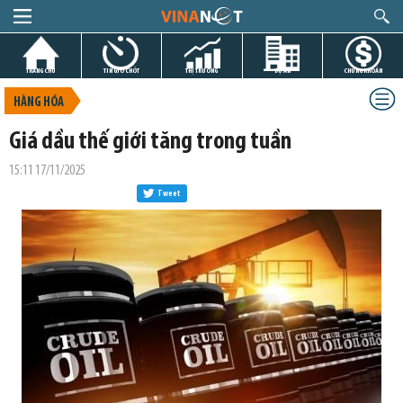
TRANG CHỦ
TIN GIỜ CHÓT
THỊ TRƯỜNG
DỰ ÁN
CHỨNG KHOÁN
HÀNG HÓA
Giá dầu thế giới tăng trong tuần
15:11 17/11/2025
Tweet