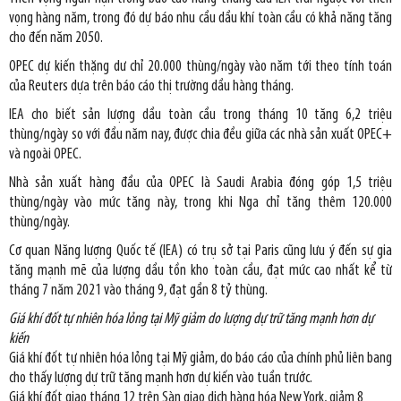
vọng hàng năm, trong đó dự báo nhu cầu dầu khí toàn cầu có khả năng tăng
cho đến năm 2050.
OPEC dự kiến thặng dư chỉ 20.000 thùng/ngày vào năm tới theo tính toán
của Reuters dựa trên báo cáo thị trường dầu hàng tháng.
IEA cho biết sản lượng dầu toàn cầu trong tháng 10 tăng 6,2 triệu
thùng/ngày so với đầu năm nay, được chia đều giữa các nhà sản xuất OPEC+
và ngoài OPEC.
Nhà sản xuất hàng đầu của OPEC là Saudi Arabia đóng góp 1,5 triệu
thùng/ngày vào mức tăng này, trong khi Nga chỉ tăng thêm 120.000
thùng/ngày.
Cơ quan Năng lượng Quốc tế (IEA) có trụ sở tại Paris cũng lưu ý đến sự gia
tăng mạnh mẽ của lượng dầu tồn kho toàn cầu, đạt mức cao nhất kể từ
tháng 7 năm 2021 vào tháng 9, đạt gần 8 tỷ thùng.
Giá khí đốt tự nhiên hóa lỏng tại Mỹ giảm do lượng dự trữ tăng mạnh hơn dự
kiến
Giá khí đốt tự nhiên hóa lỏng tại Mỹ giảm, do báo cáo của chính phủ liên bang
cho thấy lượng dự trữ tăng mạnh hơn dự kiến vào tuần trước.
Giá khí đốt giao tháng 12 trên Sàn giao dịch hàng hóa New York, giảm 8