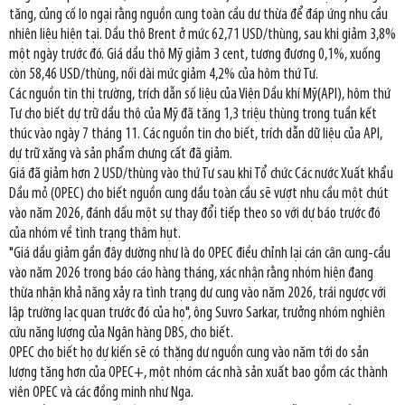
tăng, củng cố lo ngại rằng nguồn cung toàn cầu dư thừa để đáp ứng nhu cầu
nhiên liệu hiện tại. Dầu thô Brent ở mức 62,71 USD/thùng, sau khi giảm 3,8%
một ngày trước đó. Giá dầu thô Mỹ giảm 3 cent, tương đương 0,1%, xuống
còn 58,46 USD/thùng, nối dài mức giảm 4,2% của hôm thứ Tư.
Các nguồn tin thị trường, trích dẫn số liệu của Viện Dầu khí Mỹ(API), hôm thứ
Tư cho biết dự trữ dầu thô của Mỹ đã tăng 1,3 triệu thùng trong tuần kết
thúc vào ngày 7 tháng 11. Các nguồn tin cho biết, trích dẫn dữ liệu của API,
dự trữ xăng và sản phẩm chưng cất đã giảm.
Giá đã giảm hơn 2 USD/thùng vào thứ Tư sau khi Tổ chức Các nước Xuất khẩu
Dầu mỏ (OPEC) cho biết nguồn cung dầu toàn cầu sẽ vượt nhu cầu một chút
vào năm 2026, đánh dấu một sự thay đổi tiếp theo so với dự báo trước đó
của nhóm về tình trạng thâm hụt.
"Giá dầu giảm gần đây dường như là do OPEC điều chỉnh lại cán cân cung-cầu
vào năm 2026 trong báo cáo hàng tháng, xác nhận rằng nhóm hiện đang
thừa nhận khả năng xảy ra tình trạng dư cung vào năm 2026, trái ngược với
lập trường lạc quan trước đó của họ", ông Suvro Sarkar, trưởng nhóm nghiên
cứu năng lượng của Ngân hàng DBS, cho biết.
OPEC cho biết họ dự kiến sẽ có thặng dư nguồn cung vào năm tới do sản
lượng tăng hơn của OPEC+, một nhóm các nhà sản xuất bao gồm các thành
viên OPEC và các đồng minh như Nga.