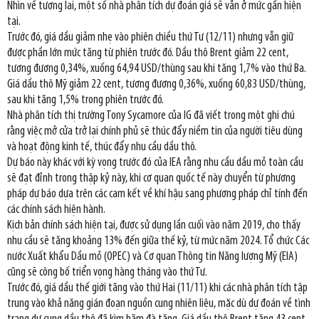
Nhìn về tương lai, một số nhà phân tích dự đoán giá sẽ vẫn ở mức gần hiện
tại.
Trước đó, giá dầu giảm nhẹ vào phiên chiều thứ Tư (12/11) nhưng vẫn giữ
được phần lớn mức tăng từ phiên trước đó. Dầu thô Brent giảm 22 cent,
tương đương 0,34%, xuống 64,94 USD/thùng sau khi tăng 1,7% vào thứ Ba.
Giá dầu thô Mỹ giảm 22 cent, tương đương 0,36%, xuống 60,83 USD/thùng,
sau khi tăng 1,5% trong phiên trước đó.
Nhà phân tích thị trường Tony Sycamore của IG đã viết trong một ghi chú
rằng việc mở cửa trở lại chính phủ sẽ thúc đẩy niềm tin của người tiêu dùng
và hoạt động kinh tế, thúc đẩy nhu cầu dầu thô.
Dự báo này khác với kỳ vọng trước đó của IEA rằng nhu cầu dầu mỏ toàn cầu
sẽ đạt đỉnh trong thập kỷ này, khi cơ quan quốc tế này chuyển từ phương
pháp dự báo dựa trên các cam kết về khí hậu sang phương pháp chỉ tính đến
các chính sách hiện hành.
Kịch bản chính sách hiện tại, được sử dụng lần cuối vào năm 2019, cho thấy
nhu cầu sẽ tăng khoảng 13% đến giữa thế kỷ, từ mức năm 2024. Tổ chức Các
nước Xuất khẩu Dầu mỏ (OPEC) và Cơ quan Thông tin Năng lượng Mỹ (EIA)
cũng sẽ công bố triển vọng hàng tháng vào thứ Tư.
Trước đó, giá dầu thế giới tăng vào thứ Hai (11/11) khi các nhà phân tích tập
trung vào khả năng gián đoạn nguồn cung nhiên liệu, mặc dù dự đoán về tình