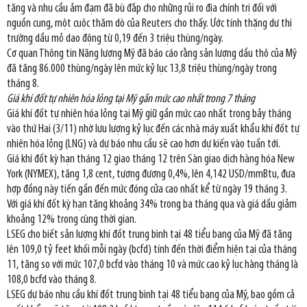
tăng và nhu cầu ảm đạm đã bù đắp cho những rủi ro địa chính trị đối với
nguồn cung, một cuộc thăm dò của Reuters cho thấy. Ước tính thặng dư thị
trường dầu mỏ dao động từ 0,19 đến 3 triệu thùng/ngày.
Cơ quan Thông tin Năng lượng Mỹ đã báo cáo rằng sản lượng dầu thô của Mỹ
đã tăng 86.000 thùng/ngày lên mức kỷ lục 13,8 triệu thùng/ngày trong
tháng 8.
Giá khí đốt tự nhiên hóa lỏng tại Mỹ gần mức cao nhất trong 7 tháng
Giá khí đốt tự nhiên hóa lỏng tại Mỹ giữ gần mức cao nhất trong bảy tháng
vào thứ Hai (3/11) nhờ lưu lượng kỷ lục đến các nhà máy xuất khẩu khí đốt tự
nhiên hóa lỏng (LNG) và dự báo nhu cầu sẽ cao hơn dự kiến vào tuần tới.
Giá khí đốt kỳ hạn tháng 12 giao tháng 12 trên Sàn giao dịch hàng hóa New
York (NYMEX), tăng 1,8 cent, tương đương 0,4%, lên 4,142 USD/mmBtu, đưa
hợp đồng này tiến gần đến mức đóng cửa cao nhất kể từ ngày 19 tháng 3.
Với giá khí đốt kỳ hạn tăng khoảng 34% trong ba tháng qua và giá dầu giảm
khoảng 12% trong cùng thời gian.
LSEG cho biết sản lượng khí đốt trung bình tại 48 tiểu bang của Mỹ đã tăng
lên 109,0 tỷ feet khối mỗi ngày (bcfd) tính đến thời điểm hiện tại của tháng
11, tăng so với mức 107,0 bcfd vào tháng 10 và mức cao kỷ lục hàng tháng là
108,0 bcfd vào tháng 8.
LSEG dự báo nhu cầu khí đốt trung bình tại 48 tiểu bang của Mỹ, bao gồm cả