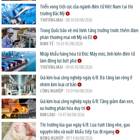
Triển vọng tích cực của ngành điện tử Việt Nam tại thị
trường Bắc Mỹ
THƯƠNG MẠI
- 08:30 04/08/2026
Trung Quốc bảo vệ mô hình tăng trưởng trước thềm đàm
phán thương mại với Mỹ và EU
KINH TẾ
- 10:43 05/08/2026
Nhập khẩu hàng hóa từ Đức: Máy móc, linh kiện điện tử
làm động lực bứt phá
THƯƠNG MẠI
- 09:05 05/08/2026
Giá kim loại công nghiệp ngày 6/8: Đà tăng lan rộng ở
nhóm kim loại cơ bản
CÔNG NGHIỆP
- 10:59 06/08/2026
Giá kim loại công nghiệp ngày 6/8: Tăng giảm đan xen,
xu hướng phân hóa duy trì
KIM LOẠI
- 10:47 06/08/2026
Thị trường lúa gạo ngày 6/8: Lúa tươi tăng nhẹ, gạo
nguyên liệu và xuất khẩu tiếp tục đi ngang
NÔNG NGHIỆP
- 09:14 06/08/2026