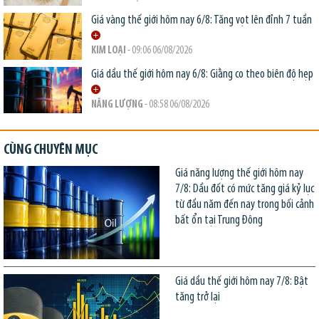
Giá vàng thế giới hôm nay 6/8: Tăng vọt lên đỉnh 7 tuần
KIM LOẠI
- 09:06 06/08/2026
Giá dầu thế giới hôm nay 6/8: Giằng co theo biên độ hẹp
NĂNG LƯỢNG
- 08:58 06/08/2026
CÙNG CHUYÊN MỤC
Giá năng lượng thế giới hôm nay
7/8: Dầu đốt có mức tăng giá kỷ lục
từ đầu năm đến nay trong bối cảnh
bất ổn tại Trung Đông
Giá dầu thế giới hôm nay 7/8: Bật
tăng trở lại