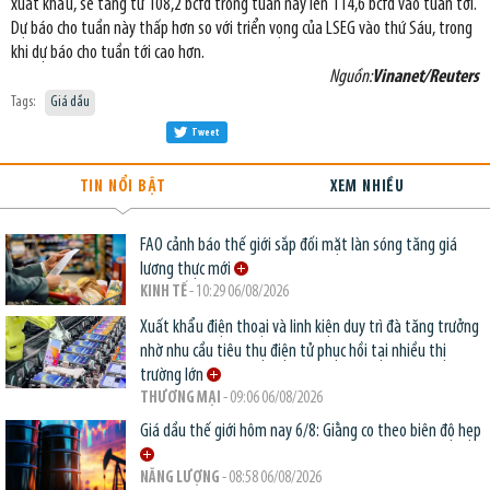
xuất khẩu, sẽ tăng từ 108,2 bcfd trong tuần này lên 114,6 bcfd vào tuần tới.
Dự báo cho tuần này thấp hơn so với triển vọng của LSEG vào thứ Sáu, trong
khi dự báo cho tuần tới cao hơn.
Nguồn:
Vinanet/Reuters
Tags:
Giá dầu
Tweet
TIN NỔI BẬT
XEM NHIỀU
FAO cảnh báo thế giới sắp đối mặt làn sóng tăng giá
lương thực mới
KINH TẾ
- 10:29 06/08/2026
Xuất khẩu điện thoại và linh kiện duy trì đà tăng trưởng
nhờ nhu cầu tiêu thụ điện tử phục hồi tại nhiều thị
trường lớn
THƯƠNG MẠI
- 09:06 06/08/2026
Giá dầu thế giới hôm nay 6/8: Giằng co theo biên độ hẹp
NĂNG LƯỢNG
- 08:58 06/08/2026