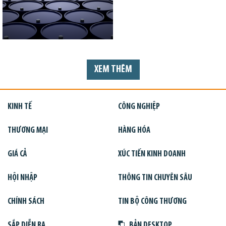
XEM THÊM
KINH TẾ
CÔNG NGHIỆP
THƯƠNG MẠI
HÀNG HÓA
GIÁ CẢ
XÚC TIẾN KINH DOANH
HỘI NHẬP
THÔNG TIN CHUYÊN SÂU
CHÍNH SÁCH
TIN BỘ CÔNG THƯƠNG
SẮP DIỄN RA
BẢN DESKTOP