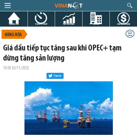
TRANG CHỦ
TIN GIỜ CHÓT
THỊ TRƯỜNG
DỰ ÁN
CHỨNG KHOÁN
HÀNG HÓA
Giá dầu tiếp tục tăng sau khi OPEC+ tạm
dừng tăng sản lượng
10:05 03/11/2025
Tweet