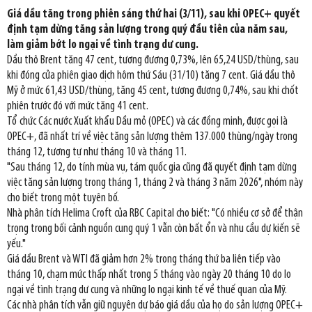
Giá dầu tăng trong phiên sáng thứ hai (3/11), sau khi OPEC+ quyết
định tạm dừng tăng sản lượng trong quý đầu tiên của năm sau,
làm giảm bớt lo ngại về tình trạng dư cung.
Dầu thô Brent tăng 47 cent, tương đương 0,73%, lên 65,24 USD/thùng, sau
khi đóng cửa phiên giao dịch hôm thứ Sáu (31/10) tăng 7 cent. Giá dầu thô
Mỹ ở mức 61,43 USD/thùng, tăng 45 cent, tương đương 0,74%, sau khi chốt
phiên trước đó với mức tăng 41 cent.
Tổ chức Các nước Xuất khẩu Dầu mỏ (OPEC) và các đồng minh, được gọi là
OPEC+, đã nhất trí về việc tăng sản lượng thêm 137.000 thùng/ngày trong
tháng 12, tương tự như tháng 10 và tháng 11.
"Sau tháng 12, do tính mùa vụ, tám quốc gia cũng đã quyết định tạm dừng
việc tăng sản lượng trong tháng 1, tháng 2 và tháng 3 năm 2026", nhóm này
cho biết trong một tuyên bố.
Nhà phân tích Helima Croft của RBC Capital cho biết: "Có nhiều cơ sở để thận
trọng trong bối cảnh nguồn cung quý 1 vẫn còn bất ổn và nhu cầu dự kiến sẽ
yếu."
Giá dầu Brent và WTI đã giảm hơn 2% trong tháng thứ ba liên tiếp vào
tháng 10, chạm mức thấp nhất trong 5 tháng vào ngày 20 tháng 10 do lo
ngại về tình trạng dư cung và những lo ngại kinh tế về thuế quan của Mỹ.
Các nhà phân tích vẫn giữ nguyên dự báo giá dầu của họ do sản lượng OPEC+