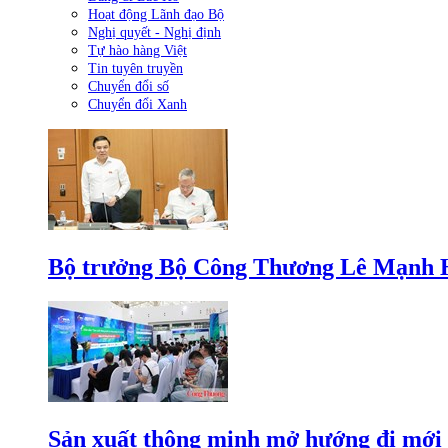
Hoạt động Lãnh đạo Bộ
Nghị quyết - Nghị định
Tự hào hàng Việt
Tin tuyên truyền
Chuyển đổi số
Chuyển đổi Xanh
Bộ trưởng Bộ Công Thương Lê Mạnh Hùn
Sản xuất thông minh mở hướng đi mới 