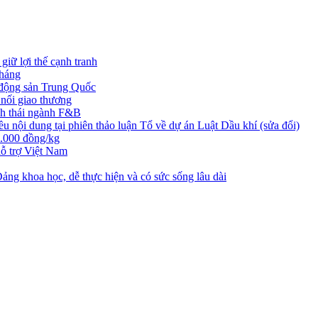
iữ lợi thế cạnh tranh
tháng
t động sản Trung Quốc
nối giao thương
nh thái ngành F&B
nội dung tại phiên thảo luận Tổ về dự án Luật Dầu khí (sửa đổi)
3.000 đồng/kg
ỗ trợ Việt Nam
ng khoa học, dễ thực hiện và có sức sống lâu dài