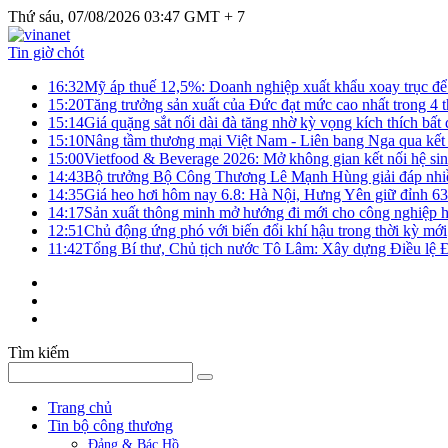
Thứ sáu, 07/08/2026 03:47 GMT + 7
Tin giờ chót
16:32
Mỹ áp thuế 12,5%: Doanh nghiệp xuất khẩu xoay trục để g
15:20
Tăng trưởng sản xuất của Đức đạt mức cao nhất trong 4 
15:14
Giá quặng sắt nối dài đà tăng nhờ kỳ vọng kích thích bấ
15:10
Nâng tầm thương mại Việt Nam - Liên bang Nga qua kết 
15:00
Vietfood & Beverage 2026: Mở không gian kết nối hệ si
14:43
Bộ trưởng Bộ Công Thương Lê Mạnh Hùng giải đáp nhiều 
14:35
Giá heo hơi hôm nay 6.8: Hà Nội, Hưng Yên giữ đỉnh 6
14:17
Sản xuất thông minh mở hướng đi mới cho công nghiệp h
12:51
Chủ động ứng phó với biến đổi khí hậu trong thời kỳ mới
11:42
Tổng Bí thư, Chủ tịch nước Tô Lâm: Xây dựng Điều lệ Đả
Tìm kiếm
Trang chủ
Tin bộ công thương
Đảng & Bác Hồ