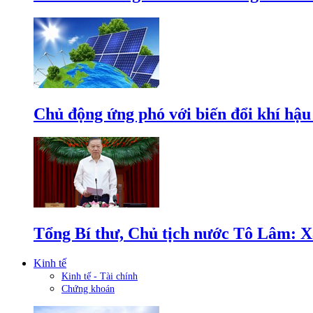
Chủ động ứng phó với biến đổi khí hậu
Tổng Bí thư, Chủ tịch nước Tô Lâm: Xâ
Kinh tế
Kinh tế - Tài chính
Chứng khoán