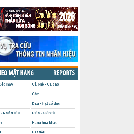
HEO MẶT HÀNG
REPORTS
Dệt may
Cà phê - Ca cao
Chè
Dầu - Hạt có dầu
- Nhiên liệu
Điện - Điện tử
ấy
Hàng hóa khác
u
Hạt tiêu