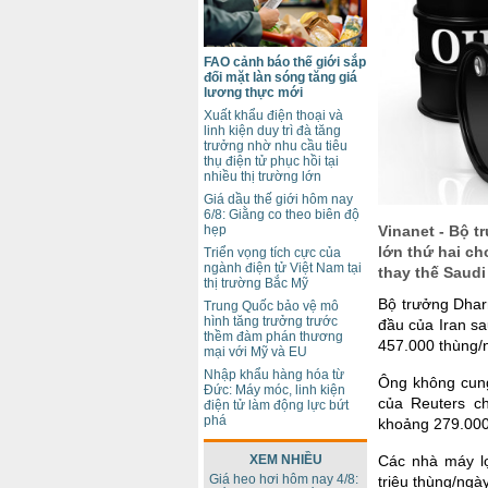
FAO cảnh báo thế giới sắp
đối mặt làn sóng tăng giá
lương thực mới
Xuất khẩu điện thoại và
linh kiện duy trì đà tăng
trưởng nhờ nhu cầu tiêu
thụ điện tử phục hồi tại
nhiều thị trường lớn
Giá dầu thế giới hôm nay
6/8: Giằng co theo biên độ
Vinanet - Bộ t
hẹp
lớn thứ hai ch
Triển vọng tích cực của
ngành điện tử Việt Nam tại
thay thế Saudi
thị trường Bắc Mỹ
Bộ trưởng Dhar
Trung Quốc bảo vệ mô
hình tăng trưởng trước
đầu của Iran s
thềm đàm phán thương
457.000 thùng/n
mại với Mỹ và EU
Nhập khẩu hàng hóa từ
Ông không cung
Đức: Máy móc, linh kiện
của Reuters c
điện tử làm động lực bứt
phá
khoảng 279.000 
Các nhà máy l
XEM NHIỀU
Giá heo hơi hôm nay 4/8:
triệu thùng/ngà