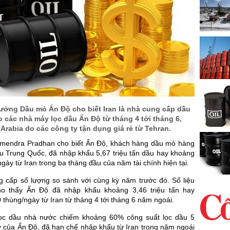
rưởng Dầu mỏ Ấn Độ cho biết Iran là nhà cung cấp dầu
o các nhà máy lọc dầu Ấn Độ từ tháng 4 tới tháng 6,
 Arabia do các công ty tận dụng giá rẻ từ Tehran.
mendra Pradhan cho biết Ấn Độ, khách hàng dầu mỏ hàng
au Trung Quốc, đã nhập khẩu 5,67 triệu tấn dầu hay khoảng
gày từ Iran trong ba tháng đầu của năm tài chính hiện tại.
 cấp số lượng so sánh với cùng kỳ năm trước đó. Số liệu
ho thấy Ấn Độ đã nhập khẩu khoảng 3,46 triệu tấn hay
thùng/ngày từ Iran từ tháng 4 tới tháng 6 năm ngoái.
ọc dầu nhà nước chiếm khoảng 60% công suất lọc dầu 5
y của Ấn Độ, đã hạn chế nhập khẩu từ Iran trong năm ngoái