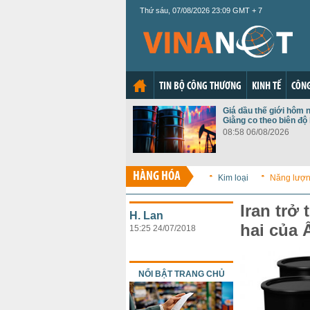
Thứ sáu, 07/08/2026 23:09 GMT + 7
TIN BỘ CÔNG THƯƠNG
KINH TẾ
CÔNG
Giá dầu thế giới hôm n
Giằng co theo biên độ
08:58 06/08/2026
HÀNG HÓA
Kim loại
Năng lượ
Iran trở
H. Lan
hai của 
15:25 24/07/2018
NỔI BẬT TRANG CHỦ