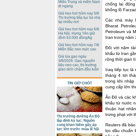
Miền Trung và miền Nam
chống lại động
đi ngang
khổng lồ Farzad
Giá heo hơi hôm nay 5/8:
Thị trường tiếp tục lùi nhẹ
Các nhà máy lọ
tại nhiều nơi
Bharat Petrol
Giá heo hơi hôm nay 6/8:
Petroleum và M
Hà Nội, Hưng Yên giữ
Iran trong năm 
đỉnh 63.000 đồng/kg
Giá heo hơi hôm nay 7/8:
Đối với năm tà
Miền Bắc neo mức cao
khẩu từ Iran g
Giá lúa gạo ngày
rộng thời gian 
3/8/2026: Gạo nguyên
liệu neo cao, thị trường
Iraq tiếp tục 
giao dịch chậm đầu tuần
tháng 4 tới th
trong khi nhập 
TIN GIỜ CHÓT
cung cấp lớn th
Ấn Độ và các kh
khẩu từ nước n
thuận hạt nhân
trừng phạt với 
Thị trường đường Ấn Độ
lập đỉnh kỷ lục: Nguồn
Reuters đã báo
cung khan hiếm gây áp
lực lớn trước mùa lễ hội
lọc dầu chuẩn 