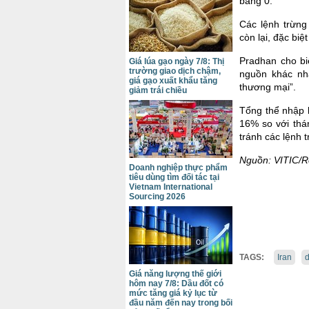
bằng 0.
Các lệnh trừng
còn lại, đặc biệ
Pradhan cho bi
Giá lúa gạo ngày 7/8: Thị
trường giao dịch chậm,
nguồn khác nh
giá gạo xuất khẩu tăng
thương mại”.
giảm trái chiều
Tổng thể nhập 
16% so với thá
tránh các lệnh 
Nguồn: VITIC/R
Doanh nghiệp thực phẩm
tiêu dùng tìm đối tác tại
Vietnam International
Sourcing 2026
TAGS:
Iran
Giá năng lượng thế giới
hôm nay 7/8: Dầu đốt có
mức tăng giá kỷ lục từ
đầu năm đến nay trong bối