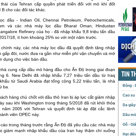
 thái của Tehran cấp quyền phát triển đối với mỏ khí đốt
 B cho các đối tác khác.
c dầu - Indian Oil, Chennai Petroleum, Petrochemicals,
eum và các nhà máy lọc dầu Bharat Oman, Hindustan
angalore Refinery của họ - đã nhập khẩu 9,8 triệu tấn dầu
2017/18, ít hơn khoảng 25% so với một năm trước.
i chính này, các nhà máy lọc dầu đã quyết định tăng nhập
ần gấp đôi, nước đưa ra gần như miễn phí vận chuyển và mở
tín dụng cho việc bán dầu.
là nhà cung cấp dầu mỏ hàng đầu cho Ấn Độ trong giai đoạn
TIN T
áng 6. New Delhi đã nhập khẩu 7,27 triệu tấn dầu từ Iraq
khẩu từ Saudi Arabia đạt tổng cộng 5,22 triệu tấn, là nhà
Bông - 
ứ ba.
Cao su
ách hàng chủ chốt với dầu thô Iran bị áp lực cắt giảm nhập
ày sau khi Washington trong tháng 5/2018 đã rút khỏi thỏa
Da giày
 năm 2005 với Tehran và quyết định tái áp đặt cắc lệnh
thành viên OPEC này.
Dầu mỏ 
 cáo trong tháng trước rằng Ấn Độ đã yêu cầu các nhà máy
Gỗ - Gi
bị giảm mạnh nhập khẩu dầu của Iran hay thậm chí xuống
Hạt điề