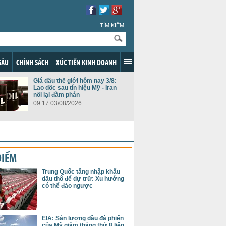
TÌM KIẾM
SÂU
CHÍNH SÁCH
XÚC TIẾN KINH DOANH
Giá dầu thế giới hôm nay 3/8:
Lao dốc sau tín hiệu Mỹ - Iran
nối lại đàm phán
09:17 03/08/2026
ĐIỂM
Trung Quốc tăng nhập khẩu
dầu thô để dự trữ: Xu hướng
có thể đảo ngược
EIA: Sản lượng dầu đá phiến
của Mỹ giảm tháng thứ 8 liên