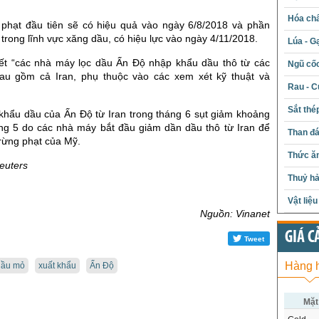
Hóa chấ
 phạt đầu tiên sẽ có hiệu quả vào ngày 6/8/2018 và phần
t trong lĩnh vực xăng dầu, có hiệu lực vào ngày 4/11/2018.
Lúa - G
ết “các nhà máy lọc dầu Ấn Độ nhập khẩu dầu thô từ các
Ngũ cố
au gồm cả Iran, phụ thuộc vào các xem xét kỹ thuật và
Rau - C
Sắt thé
khẩu dầu của Ấn Độ từ Iran trong tháng 6 sụt giảm khoảng
ng 5 do các nhà máy bắt đầu giảm dần dầu thô từ Iran để
Than đ
trừng phạt của Mỹ.
Thức ăn
euters
Thuỷ hả
Vật liệ
Nguồn: Vinanet
GIÁ C
Tweet
Hàng 
dầu mỏ
xuất khẩu
Ấn Độ
Mặt