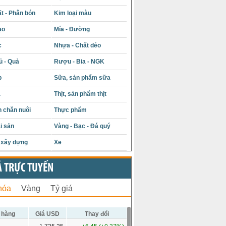
t - Phân bón
Kim loại màu
ạo
Mía - Đường
c
Nhựa - Chất dẻo
ủ - Quả
Rượu - Bia - NGK
p
Sữa, sản phẩm sữa
á
Thịt, sản phẩm thịt
 chăn nuôi
Thực phẩm
i sản
Vàng - Bạc - Đá quý
u xây dựng
Xe
Ả TRỰC TUYẾN
hóa
Vàng
Tỷ giá
 hàng
Giá USD
Thay đổi