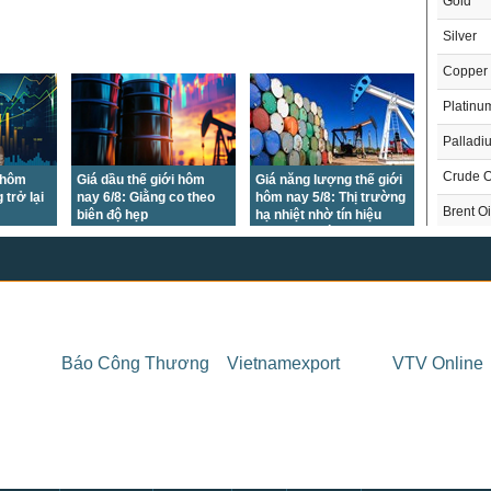
Gold
Silver
Copper
Platinu
Palladi
Crude O
i hôm
Giá dầu thế giới hôm
Giá năng lượng thế giới
 trở lại
nay 6/8: Giằng co theo
hôm nay 5/8: Thị trường
Brent Oi
biên độ hẹp
hạ nhiệt nhờ tín hiệu
ngoại giao tích cực
Natural
Gasoli
London 
US Whe
THỊ 
Báo Công Thương
Vietnamexport
VTV Online
US Cor
Trong
US Soy
US Coff
Chỉ