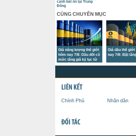
cảnh bất ổn tại Trung
Đông
CÙNG CHUYÊN MỤC
Giá năng lượng thế giới
Giá dầu thế giớ
hôm nay 7/8: Dầu đốt có
nay 7/8: Bật tăng
mức tăng giá kỷ lục từ
đầu năm đến nay trong
bối cảnh bất ổn tại Trung
Đông
LIÊN KẾT
Chính Phủ
Nhân dân
ĐỐI TÁC