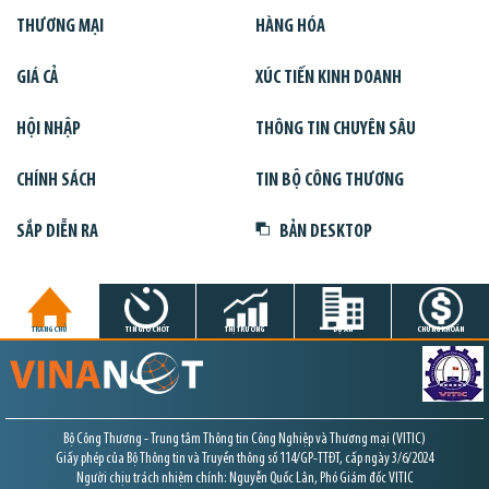
THƯƠNG MẠI
HÀNG HÓA
GIÁ CẢ
XÚC TIẾN KINH DOANH
HỘI NHẬP
THÔNG TIN CHUYÊN SÂU
CHÍNH SÁCH
TIN BỘ CÔNG THƯƠNG
SẮP DIỄN RA
BẢN DESKTOP
TRANG CHỦ
TIN GIỜ CHÓT
THỊ TRƯỜNG
DỰ ÁN
CHỨNG KHOÁN
Bộ Công Thương - Trung tâm Thông tin Công Nghiệp và Thương mại (VITIC)
Giấy phép của Bộ Thông tin và Truyền thông số 114/GP-TTĐT, cấp ngày 3/6/2024
Người chịu trách nhiệm chính: Nguyễn Quốc Lân, Phó Giám đốc VITIC