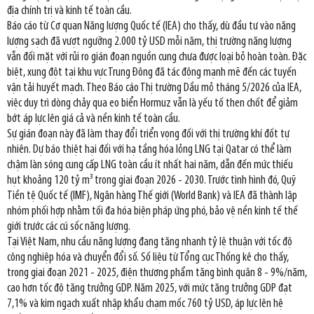
địa chính trị và kinh tế toàn cầu.
Báo cáo từ Cơ quan Năng lượng Quốc tế (IEA) cho thấy, dù đầu tư vào năng
lượng sạch đã vượt ngưỡng 2.000 tỷ USD mỗi năm, thị trường năng lượng
vẫn đối mặt với rủi ro gián đoạn nguồn cung chưa được loại bỏ hoàn toàn. Đặc
biệt, xung đột tại khu vực Trung Đông đã tác động mạnh mẽ đến các tuyến
vận tải huyết mạch. Theo Báo cáo Thị trường Dầu mỏ tháng 5/2026 của IEA,
việc duy trì dòng chảy qua eo biển Hormuz vẫn là yếu tố then chốt để giảm
bớt áp lực lên giá cả và nền kinh tế toàn cầu.
Sự gián đoạn này đã làm thay đổi triển vọng đối với thị trường khí đốt tự
nhiên. Dự báo thiệt hại đối với hạ tầng hóa lỏng LNG tại Qatar có thể làm
chậm làn sóng cung cấp LNG toàn cầu ít nhất hai năm, dẫn đến mức thiếu
hụt khoảng 120 tỷ m³ trong giai đoạn 2026 - 2030. Trước tình hình đó, Quỹ
Tiền tệ Quốc tế (IMF), Ngân hàng Thế giới (World Bank) và IEA đã thành lập
nhóm phối hợp nhằm tối đa hóa biện pháp ứng phó, bảo vệ nền kinh tế thế
giới trước các cú sốc năng lượng.
Tại Việt Nam, nhu cầu năng lượng đang tăng nhanh tỷ lệ thuận với tốc độ
công nghiệp hóa và chuyển đổi số. Số liệu từ Tổng cục Thống kê cho thấy,
trong giai đoạn 2021 - 2025, điện thương phẩm tăng bình quân 8 - 9%/năm,
cao hơn tốc độ tăng trưởng GDP. Năm 2025, với mức tăng trưởng GDP đạt
7,1% và kim ngạch xuất nhập khẩu chạm mốc 760 tỷ USD, áp lực lên hệ