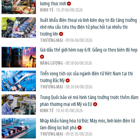
lương thực mới
KINH TẾ
- 10:29 06/08/2026
Xuất khẩu điện thoại và linh kiện duy trì đà tăng trưởng
nhờ nhu cầu tiêu thụ điện tử phục hồi tại nhiều thị
trường lớn
THƯƠNG MẠI
- 09:06 06/08/2026
Giá dầu thế giới hôm nay 6/8: Giằng co theo biên độ hẹp
NĂNG LƯỢNG
- 08:58 06/08/2026
Triển vọng tích cực của ngành điện tử Việt Nam tại thị
trường Bắc Mỹ
THƯƠNG MẠI
- 08:30 04/08/2026
Trung Quốc bảo vệ mô hình tăng trưởng trước thềm đàm
phán thương mại với Mỹ và EU
KINH TẾ
- 10:43 05/08/2026
Nhập khẩu hàng hóa từ Đức: Máy móc, linh kiện điện tử
làm động lực bứt phá
THƯƠNG MẠI
- 09:05 05/08/2026