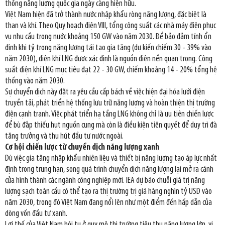
thống năng lượng quốc gia ngày càng hiện hữu.
Việt Nam hiện đã trở thành nước nhập khẩu ròng năng lượng, đặc biệt là
than và khí. Theo Quy hoạch điện VIII, tổng công suất các nhà máy điện phục
vụ nhu cầu trong nước khoảng 150 GW vào năm 2030. Để bảo đảm tính ổn
định khi tỷ trọng năng lượng tái tạo gia tăng (dự kiến chiếm 30 - 39% vào
năm 2030), điện khí LNG được xác định là nguồn điện nền quan trọng. Công
suất điện khí LNG mục tiêu đạt 22 - 30 GW, chiếm khoảng 14 - 20% tổng hệ
thống vào năm 2030.
Sự chuyển dịch này đặt ra yêu cầu cấp bách về việc hiện đại hóa lưới điện
truyền tải, phát triển hệ thống lưu trữ năng lượng và hoàn thiện thị trường
điện cạnh tranh. Việc phát triển hạ tầng LNG không chỉ là ưu tiên chiến lược
để bù đắp thiếu hụt nguồn cung mà còn là điều kiện tiên quyết để duy trì đà
tăng trưởng và thu hút đầu tư nước ngoài.
Cơ hội chiến lược từ chuyển dịch năng lượng xanh
Dù việc gia tăng nhập khẩu nhiên liệu và thiết bị năng lượng tạo áp lực nhất
định trong trung hạn, song quá trình chuyển dịch năng lượng lại mở ra cánh
cửa hình thành các ngành công nghiệp mới. IEA dự báo chuỗi giá trị năng
lượng sạch toàn cầu có thể tạo ra thị trường trị giá hàng nghìn tỷ USD vào
năm 2030, trong đó Việt Nam đang nổi lên như một điểm đến hấp dẫn của
dòng vốn đầu tư xanh.
Lợi thế của Việt Nam hội tụ ở quy mô thị trường tiêu thụ năng lượng lớn, vị