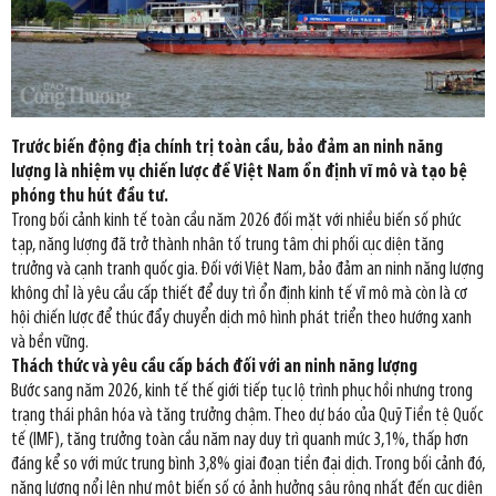
Trước biến động địa chính trị toàn cầu, bảo đảm an ninh năng
lượng là nhiệm vụ chiến lược để Việt Nam ổn định vĩ mô và tạo bệ
phóng thu hút đầu tư.
Trong bối cảnh kinh tế toàn cầu năm 2026 đối mặt với nhiều biến số phức
tạp, năng lượng đã trở thành nhân tố trung tâm chi phối cục diện tăng
trưởng và cạnh tranh quốc gia. Đối với Việt Nam, bảo đảm an ninh năng lượng
không chỉ là yêu cầu cấp thiết để duy trì ổn định kinh tế vĩ mô mà còn là cơ
hội chiến lược để thúc đẩy chuyển dịch mô hình phát triển theo hướng xanh
và bền vững.
Thách thức và yêu cầu cấp bách đối với an ninh năng lượng
Bước sang năm 2026, kinh tế thế giới tiếp tục lộ trình phục hồi nhưng trong
trạng thái phân hóa và tăng trưởng chậm. Theo dự báo của Quỹ Tiền tệ Quốc
tế (IMF), tăng trưởng toàn cầu năm nay duy trì quanh mức 3,1%, thấp hơn
đáng kể so với mức trung bình 3,8% giai đoạn tiền đại dịch. Trong bối cảnh đó,
năng lượng nổi lên như một biến số có ảnh hưởng sâu rộng nhất đến cục diện