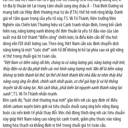
trí địa lý thuận lợi tại trung tâm chuỗi cung ứng châu Á - Thái Bình Dương và
mạng lưới các Hiệp định thương mại tự do (FTA) thế hệ mới rộng khắp. Đánh
giá về tầm quan trọng của yếu tố này, TS. Võ Trí Thành, Viện trưởng Viện
Nghiên cứu Chiến lược Thương hiệu và Cạnh tranh nhận định, trong bối cảnh
hiện nay, năng lượng xanh không chỉ đơn thuần là yếu tố đầu vào của sản
xuất mà đã trở thành "điểm cộng" chiến lược, là điều kiện cần để thu hút
dòng vốn FDI chất lượng cao. Theo ông, Việt Nam cần xác định chuyển dịch
năng lượng là một "cuộc chơi" sinh tử để không bị bỏ lại phía sau và giữ vững
vị thế trong chuỗi giá trị toàn cầu.
"Việt Nam có tiềm năng rất lớn, chúng ta có năng lượng gió, năng lượng mặt trời,
thủy điện và dư địa phát triển các mô hình năng lượng mới. Vấn đề là tiềm năng
không tự biến thành lợi thế, lợi thế chỉ hình thành khi nhà đầu tư nhìn thấy khả
năng cung ứng ổn định, chính sách nhất quán, cơ chế giá hợp lý và hệ thống
truyền tải đủ năng lực. Nói cách khác, phải biến tài nguyên xanh thành năng lực
xanh"
, TS. Võ Trí Thành nhấn mạnh.
Bên cạnh đó, "luật chơi thương mại mới" gắn liền với các quy định về điều
chỉnh carbon xuyên biên giới và tiêu chuẩn chuỗi cung ứng bền vững đang
buộc các nền kinh tế phải thay đổi. Việc chủ động thích ứng với các tiêu chuẩn
này giúp Việt Nam nâng cao năng lực cạnh tranh, giảm phụ thuộc vào năng
lượng hóa thạch và khẳng định vị thế trong chuỗi giá trị toàn cầu.