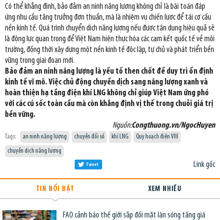
Có thể khẳng định, bảo đảm an ninh năng lượng không chỉ là bài toán đáp
ứng nhu cầu tăng trưởng đơn thuần, mà là nhiệm vụ chiến lược để tái cơ cấu
nền kinh tế. Quá trình chuyển dịch năng lượng nếu được tận dụng hiệu quả sẽ
là động lực quan trọng để Việt Nam hiện thực hóa các cam kết quốc tế về môi
trường, đồng thời xây dựng một nền kinh tế độc lập, tự chủ và phát triển bền
vững trong giai đoạn mới.
Bảo đảm an ninh năng lượng là yếu tố then chốt để duy trì ổn định
kinh tế vĩ mô. Việc chủ động chuyển dịch sang năng lượng xanh và
hoàn thiện hạ tầng điện khí LNG không chỉ giúp Việt Nam ứng phó
với các cú sốc toàn cầu mà còn khẳng định vị thế trong chuỗi giá trị
bền vững.
Nguồn:
Congthuong.vn/NgocHuyen
Tags:
an ninh năng lượng
chuyển đổi số
khí LNG
Quy hoạch điện VIII
chuyển dịch năng lượng
Link gốc
Tweet
TIN NỔI BẬT
XEM NHIỀU
FAO cảnh báo thế giới sắp đối mặt làn sóng tăng giá