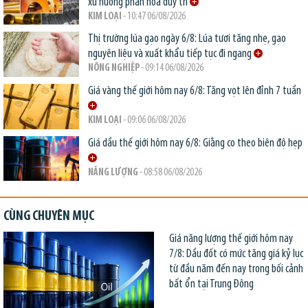
xu hướng phân hóa duy trì
KIM LOẠI
- 10:47 06/08/2026
Thị trường lúa gạo ngày 6/8: Lúa tươi tăng nhẹ, gạo
nguyên liệu và xuất khẩu tiếp tục đi ngang
NÔNG NGHIỆP
- 09:14 06/08/2026
Giá vàng thế giới hôm nay 6/8: Tăng vọt lên đỉnh 7 tuần
KIM LOẠI
- 09:06 06/08/2026
Giá dầu thế giới hôm nay 6/8: Giằng co theo biên độ hẹp
NĂNG LƯỢNG
- 08:58 06/08/2026
CÙNG CHUYÊN MỤC
Giá năng lượng thế giới hôm nay
7/8: Dầu đốt có mức tăng giá kỷ lục
từ đầu năm đến nay trong bối cảnh
bất ổn tại Trung Đông