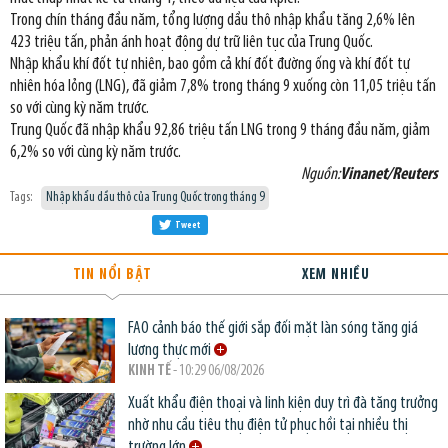
Trong chín tháng đầu năm, tổng lượng dầu thô nhập khẩu tăng 2,6% lên
423 triệu tấn, phản ánh hoạt động dự trữ liên tục của Trung Quốc.
Nhập khẩu khí đốt tự nhiên, bao gồm cả khí đốt đường ống và khí đốt tự
nhiên hóa lỏng (LNG), đã giảm 7,8% trong tháng 9 xuống còn 11,05 triệu tấn
so với cùng kỳ năm trước.
Trung Quốc đã nhập khẩu 92,86 triệu tấn LNG trong 9 tháng đầu năm, giảm
6,2% so với cùng kỳ năm trước.
Nguồn:
Vinanet/Reuters
Tags:
Nhập khẩu dầu thô của Trung Quốc trong tháng 9
Tweet
TIN NỔI BẬT
XEM NHIỀU
FAO cảnh báo thế giới sắp đối mặt làn sóng tăng giá
lương thực mới
KINH TẾ
- 10:29 06/08/2026
Xuất khẩu điện thoại và linh kiện duy trì đà tăng trưởng
nhờ nhu cầu tiêu thụ điện tử phục hồi tại nhiều thị
trường lớn