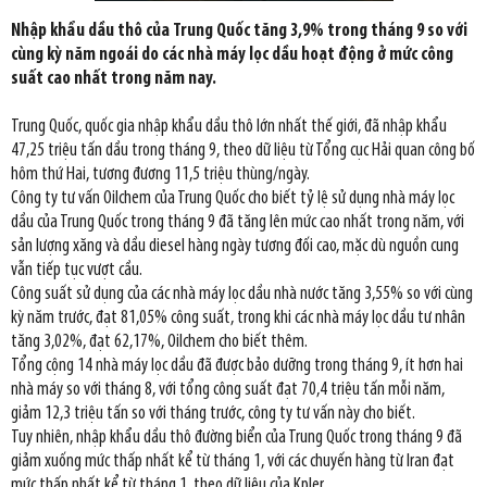
Nhập khẩu dầu thô của Trung Quốc tăng 3,9% trong tháng 9 so với
cùng kỳ năm ngoái do các nhà máy lọc dầu hoạt động ở mức công
suất cao nhất trong năm nay.
Trung Quốc, quốc gia nhập khẩu dầu thô lớn nhất thế giới, đã nhập khẩu
47,25 triệu tấn dầu trong tháng 9, theo dữ liệu từ Tổng cục Hải quan công bố
hôm thứ Hai, tương đương 11,5 triệu thùng/ngày.
Công ty tư vấn Oilchem của Trung Quốc cho biết tỷ lệ sử dụng nhà máy lọc
dầu của Trung Quốc trong tháng 9 đã tăng lên mức cao nhất trong năm, với
sản lượng xăng và dầu diesel hàng ngày tương đối cao, mặc dù nguồn cung
vẫn tiếp tục vượt cầu.
Công suất sử dụng của các nhà máy lọc dầu nhà nước tăng 3,55% so với cùng
kỳ năm trước, đạt 81,05% công suất, trong khi các nhà máy lọc dầu tư nhân
tăng 3,02%, đạt 62,17%, Oilchem cho biết thêm.
Tổng cộng 14 nhà máy lọc dầu đã được bảo dưỡng trong tháng 9, ít hơn hai
nhà máy so với tháng 8, với tổng công suất đạt 70,4 triệu tấn mỗi năm,
giảm 12,3 triệu tấn so với tháng trước, công ty tư vấn này cho biết.
Tuy nhiên, nhập khẩu dầu thô đường biển của Trung Quốc trong tháng 9 đã
giảm xuống mức thấp nhất kể từ tháng 1, với các chuyến hàng từ Iran đạt
mức thấp nhất kể từ tháng 1, theo dữ liệu của Kpler.