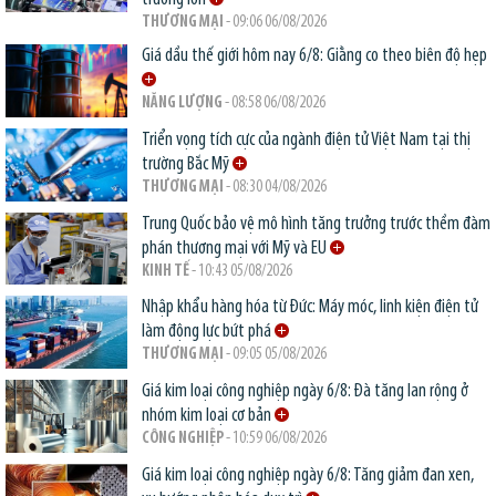
THƯƠNG MẠI
- 09:06 06/08/2026
Giá dầu thế giới hôm nay 6/8: Giằng co theo biên độ hẹp
NĂNG LƯỢNG
- 08:58 06/08/2026
Triển vọng tích cực của ngành điện tử Việt Nam tại thị
trường Bắc Mỹ
THƯƠNG MẠI
- 08:30 04/08/2026
Trung Quốc bảo vệ mô hình tăng trưởng trước thềm đàm
phán thương mại với Mỹ và EU
KINH TẾ
- 10:43 05/08/2026
Nhập khẩu hàng hóa từ Đức: Máy móc, linh kiện điện tử
làm động lực bứt phá
THƯƠNG MẠI
- 09:05 05/08/2026
Giá kim loại công nghiệp ngày 6/8: Đà tăng lan rộng ở
nhóm kim loại cơ bản
CÔNG NGHIỆP
- 10:59 06/08/2026
Giá kim loại công nghiệp ngày 6/8: Tăng giảm đan xen,