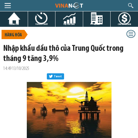
TRANG CHỦ
TIN GIỜ CHÓT
THỊ TRƯỜNG
DỰ ÁN
CHỨNG KHOÁN
HÀNG HÓA
Nhập khẩu dầu thô của Trung Quốc trong
tháng 9 tăng 3,9%
14:49 13/10/2025
Tweet