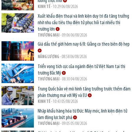
lương thực mới
KINH TẾ
- 10:29 06/08/2026
Xuất khẩu điện thoại và linh kiện duy trì đà tăng trưởng
nhờ nhu cầu tiêu thụ điện tử phục hồi tại nhiều thị
trường lớn
THƯƠNG MẠI
- 09:06 06/08/2026
Giá dầu thế giới hôm nay 6/8: Giằng co theo biên độ hẹp
NĂNG LƯỢNG
- 08:58 06/08/2026
Triển vọng tích cực của ngành điện tử Việt Nam tại thị
trường Bắc Mỹ
THƯƠNG MẠI
- 08:30 04/08/2026
Trung Quốc bảo vệ mô hình tăng trưởng trước thềm đàm
phán thương mại với Mỹ và EU
KINH TẾ
- 10:43 05/08/2026
Nhập khẩu hàng hóa từ Đức: Máy móc, linh kiện điện tử
làm động lực bứt phá
THƯƠNG MẠI
- 09:05 05/08/2026