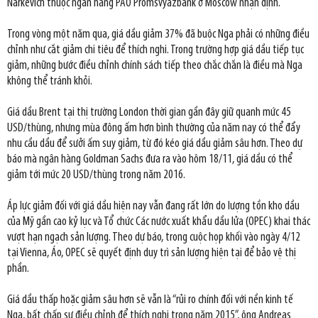
Narkevich thuộc ngân hàng PAO Promsvyazbank ở Moscow nhận định.
Trong vòng một năm qua, giá dầu giảm 37% đã buộc Nga phải có những điều
chỉnh như cắt giảm chi tiêu để thích nghi. Trong trường hợp giá dầu tiếp tục
giảm, những bước điều chỉnh chính sách tiếp theo chắc chắn là điều mà Nga
không thể tránh khỏi.
Giá dầu Brent tại thị trường London thời gian gần đây giữ quanh mức 45
USD/thùng, nhưng mùa đông ấm hơn bình thường của năm nay có thể đẩy
nhu cầu dầu để sưởi ấm suy giảm, từ đó kéo giá dầu giảm sâu hơn. Theo dự
báo mà ngân hàng Goldman Sachs đưa ra vào hôm 18/11, giá dầu có thể
giảm tới mức 20 USD/thùng trong năm 2016.
Áp lực giảm đối với giá dầu hiện nay vẫn đang rất lớn do lượng tồn kho dầu
của Mỹ gần cao kỷ lục và Tổ chức Các nước xuất khẩu dầu lửa (OPEC) khai thác
vượt hạn ngạch sản lượng. Theo dự báo, trong cuộc họp khối vào ngày 4/12
tại Vienna, Áo, OPEC sẽ quyết định duy trì sản lượng hiện tại để bảo vệ thị
phần.
Giá dầu thấp hoặc giảm sâu hơn sẽ vẫn là “rủi ro chính đối với nền kinh tế
Nga, bất chấp sự điều chỉnh để thích nghi trong năm 2015”, ông Andreas