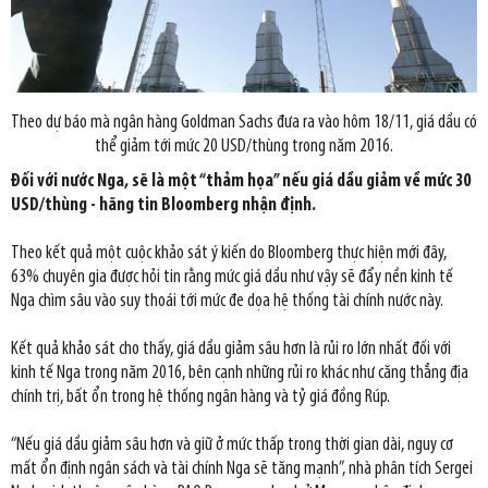
Theo dự báo mà ngân hàng Goldman Sachs đưa ra vào hôm 18/11, giá dầu có
thể giảm tới mức 20 USD/thùng trong năm 2016.
Đối với nước Nga, sẽ là một “thảm họa” nếu giá dầu giảm về mức 30
USD/thùng - hãng tin Bloomberg nhận định.
Theo kết quả một cuộc khảo sát ý kiến do Bloomberg thực hiện mới đây,
63% chuyên gia được hỏi tin rằng mức giá dầu như vậy sẽ đẩy nền kinh tế
Nga chìm sâu vào suy thoái tới mức đe dọa hệ thống tài chính nước này.
Kết quả khảo sát cho thấy, giá dầu giảm sâu hơn là rủi ro lớn nhất đối với
kinh tế Nga trong năm 2016, bên cạnh những rủi ro khác như căng thẳng địa
chính trị, bất ổn trong hệ thống ngân hàng và tỷ giá đồng Rúp.
“Nếu giá dầu giảm sâu hơn và giữ ở mức thấp trong thời gian dài, nguy cơ
mất ổn định ngân sách và tài chính Nga sẽ tăng mạnh”, nhà phân tích Sergei