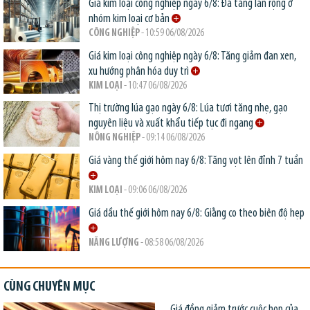
Giá kim loại công nghiệp ngày 6/8: Đà tăng lan rộng ở
nhóm kim loại cơ bản
CÔNG NGHIỆP
- 10:59 06/08/2026
Giá kim loại công nghiệp ngày 6/8: Tăng giảm đan xen,
xu hướng phân hóa duy trì
KIM LOẠI
- 10:47 06/08/2026
Thị trường lúa gạo ngày 6/8: Lúa tươi tăng nhẹ, gạo
nguyên liệu và xuất khẩu tiếp tục đi ngang
NÔNG NGHIỆP
- 09:14 06/08/2026
Giá vàng thế giới hôm nay 6/8: Tăng vọt lên đỉnh 7 tuần
KIM LOẠI
- 09:06 06/08/2026
Giá dầu thế giới hôm nay 6/8: Giằng co theo biên độ hẹp
NĂNG LƯỢNG
- 08:58 06/08/2026
CÙNG CHUYÊN MỤC
Giá đồng giảm trước cuộc họp của