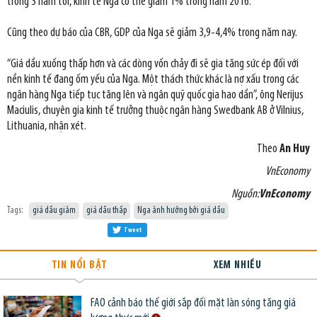
trong 3 năm tới, kinh tế Nga có thể giảm 1% trong năm 2016.
Cũng theo dự báo của CBR, GDP của Nga sẽ giảm 3,9-4,4% trong năm nay.
“Giá dầu xuống thấp hơn và các dòng vốn chảy đi sẽ gia tăng sức ép đối với
nền kinh tế đang ốm yếu của Nga. Một thách thức khác là nợ xấu trong các
ngân hàng Nga tiếp tục tăng lên và ngân quỹ quốc gia hao dần”, ông Nerijus
Maciulis, chuyên gia kinh tế trưởng thuộc ngân hàng Swedbank AB ở Vilnius,
Lithuania, nhận xét.
Theo
An Huy
VnEconomy
Nguồn:
VnEconomy
Tags:
giá dầu giảm
giá dầu thấp
Nga ảnh hưởng bởi giá dầu
Tweet
TIN NỔI BẬT
XEM NHIỀU
FAO cảnh báo thế giới sắp đối mặt làn sóng tăng giá