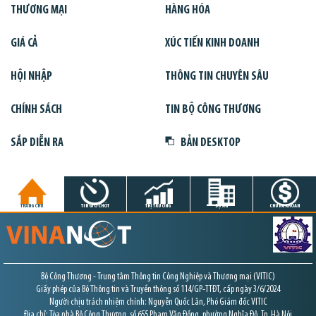
THƯƠNG MẠI
HÀNG HÓA
GIÁ CẢ
XÚC TIẾN KINH DOANH
HỘI NHẬP
THÔNG TIN CHUYÊN SÂU
CHÍNH SÁCH
TIN BỘ CÔNG THƯƠNG
SẮP DIỄN RA
BẢN DESKTOP
TRANG CHỦ
TIN GIỜ CHÓT
THỊ TRƯỜNG
DỰ ÁN
CHỨNG KHOÁN
Bộ Công Thương - Trung tâm Thông tin Công Nghiệp và Thương mại (VITIC)
Giấy phép của Bộ Thông tin và Truyền thông số 114/GP-TTĐT, cấp ngày 3/6/2024
Người chịu trách nhiệm chính: Nguyễn Quốc Lân, Phó Giám đốc VITIC
Địa chỉ: Tòa nhà Bộ Công Thương, số 655 Phạm Văn Đồng, phường Nghĩa Đô, Tp. Hà Nội