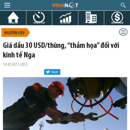
TRANG CHỦ
TIN GIỜ CHÓT
THỊ TRƯỜNG
DỰ ÁN
CHỨNG KHOÁN
NGUYÊN LIỆU
Giá dầu 30 USD/thùng, “thảm họa” đối với
kinh tế Nga
14:42 30/11/2015
Tweet