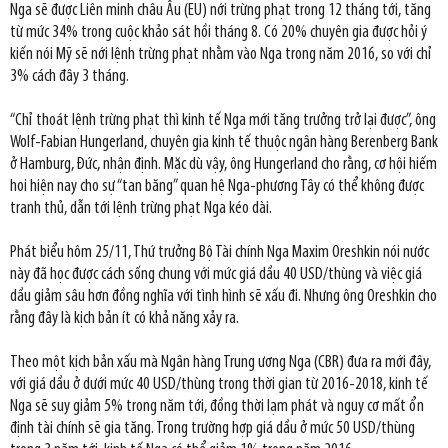
Nga sẽ được Liên minh châu Âu (EU) nới trừng phạt trong 12 tháng tới, tăng
từ mức 34% trong cuộc khảo sát hồi tháng 8. Có 20% chuyên gia được hỏi ý
kiến nói Mỹ sẽ nới lệnh trừng phạt nhằm vào Nga trong năm 2016, so với chỉ
3% cách đây 3 tháng.
“Chỉ thoát lệnh trừng phạt thì kinh tế Nga mới tăng trưởng trở lại được”, ông
Wolf-Fabian Hungerland, chuyên gia kinh tế thuộc ngân hàng Berenberg Bank
ở Hamburg, Đức, nhận định. Mặc dù vậy, ông Hungerland cho rằng, cơ hội hiếm
hoi hiện nay cho sự “tan băng” quan hệ Nga-phương Tây có thể không được
tranh thủ, dẫn tới lệnh trừng phạt Nga kéo dài.
Phát biểu hôm 25/11, Thứ trưởng Bộ Tài chính Nga Maxim Oreshkin nói nước
này đã học được cách sống chung với mức giá dầu 40 USD/thùng và việc giá
dầu giảm sâu hơn đồng nghĩa với tình hình sẽ xấu đi. Nhưng ông Oreshkin cho
rằng đây là kịch bản ít có khả năng xảy ra.
Theo một kịch bản xấu mà Ngân hàng Trung ương Nga (CBR) đưa ra mới đây,
với giá dầu ở dưới mức 40 USD/thùng trong thời gian từ 2016-2018, kinh tế
Nga sẽ suy giảm 5% trong năm tới, đồng thời lạm phát và nguy cơ mất ổn
định tài chính sẽ gia tăng. Trong trường hợp giá dầu ở mức 50 USD/thùng