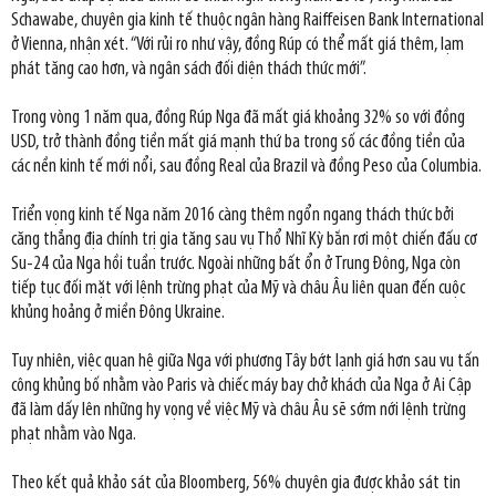
Schawabe, chuyên gia kinh tế thuộc ngân hàng Raiffeisen Bank International
ở Vienna, nhận xét. “Với rủi ro như vậy, đồng Rúp có thể mất giá thêm, lạm
phát tăng cao hơn, và ngân sách đối diện thách thức mới”.
Trong vòng 1 năm qua, đồng Rúp Nga đã mất giá khoảng 32% so với đồng
USD, trở thành đồng tiền mất giá mạnh thứ ba trong số các đồng tiền của
các nền kinh tế mới nổi, sau đồng Real của Brazil và đồng Peso của Columbia.
Triển vọng kinh tế Nga năm 2016 càng thêm ngổn ngang thách thức bởi
căng thẳng địa chính trị gia tăng sau vụ Thổ Nhĩ Kỳ bắn rơi một chiến đấu cơ
Su-24 của Nga hồi tuần trước. Ngoài những bất ổn ở Trung Đông, Nga còn
tiếp tục đối mặt với lệnh trừng phạt của Mỹ và châu Âu liên quan đến cuộc
khủng hoảng ở miền Đông Ukraine.
Tuy nhiên, việc quan hệ giữa Nga với phương Tây bớt lạnh giá hơn sau vụ tấn
công khủng bố nhằm vào Paris và chiếc máy bay chở khách của Nga ở Ai Cập
đã làm dấy lên những hy vọng về việc Mỹ và châu Âu sẽ sớm nới lệnh trừng
phạt nhằm vào Nga.
Theo kết quả khảo sát của Bloomberg, 56% chuyên gia được khảo sát tin