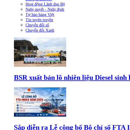
Hoạt động Lãnh đạo Bộ
Nghị quyết - Nghị định
Tự hào hàng Việt
Tin tuyên truyền
Chuyển đổi số
Chuyển đổi Xanh
BSR xuất bán lô nhiên liệu Diesel sinh
Sắp diễn ra Lễ công bố Bộ chỉ số FTA