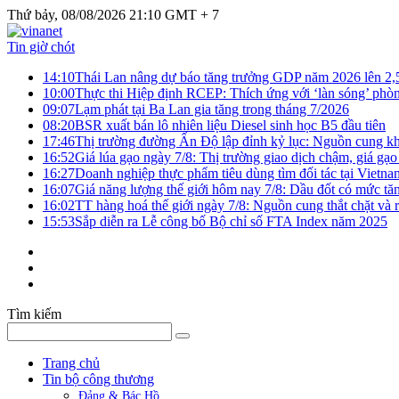
Thứ bảy, 08/08/2026 21:10 GMT + 7
Tin giờ chót
14:10
Thái Lan nâng dự báo tăng trưởng GDP năm 2026 lên 2
10:00
Thực thi Hiệp định RCEP: Thích ứng với ‘làn sóng’ phò
09:07
Lạm phát tại Ba Lan gia tăng trong tháng 7/2026
08:20
BSR xuất bán lô nhiên liệu Diesel sinh học B5 đầu tiên
17:46
Thị trường đường Ấn Độ lập đỉnh kỷ lục: Nguồn cung kha
16:52
Giá lúa gạo ngày 7/8: Thị trường giao dịch chậm, giá gạo
16:27
Doanh nghiệp thực phẩm tiêu dùng tìm đối tác tại Vietna
16:07
Giá năng lượng thế giới hôm nay 7/8: Dầu đốt có mức tăn
16:02
TT hàng hoá thế giới ngày 7/8: Nguồn cung thắt chặt và rủ
15:53
Sắp diễn ra Lễ công bố Bộ chỉ số FTA Index năm 2025
Tìm kiếm
Trang chủ
Tin bộ công thương
Đảng & Bác Hồ