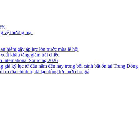
,5%
ng vệ thương mại
n hiếm gây áp lực lớn trước mùa lễ hội
 xuất khẩu tăng giảm trái chiều
m International Sourcing 2026
g giá kỷ lục từ đầu năm đến nay trong bối cảnh bất ổn tại Trung Đông
i ro địa chính trị đã tạo động lực mới cho giá