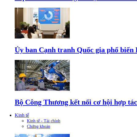
Ủy ban Cạnh tranh Quốc gia phổ biến L
Bộ Công Thương kết nối cơ hội hợp tác
Kinh tế
Kinh tế - Tài chính
Chứng khoán