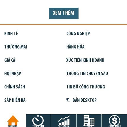
XEM THÊM
KINH TẾ
CÔNG NGHIỆP
THƯƠNG MẠI
HÀNG HÓA
GIÁ CẢ
XÚC TIẾN KINH DOANH
HỘI NHẬP
THÔNG TIN CHUYÊN SÂU
CHÍNH SÁCH
TIN BỘ CÔNG THƯƠNG
SẮP DIỄN RA
BẢN DESKTOP
TRANG CHỦ
TIN GIỜ CHÓT
THỊ TRƯỜNG
DỰ ÁN
CHỨNG KHOÁN