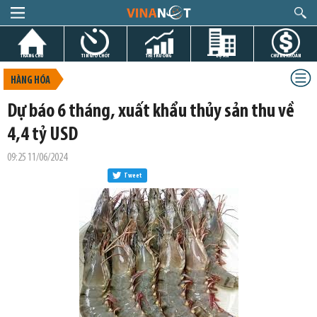
TRANG CHỦ
TIN GIỜ CHÓT
THỊ TRƯỜNG
DỰ ÁN
CHỨNG KHOÁN
HÀNG HÓA
Dự báo 6 tháng, xuất khẩu thủy sản thu về
4,4 tỷ USD
09:25 11/06/2024
Tweet