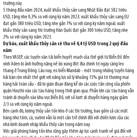
trường này.
5 tháng đầu năm 2024, xuất khẩu thủy sản sang Nhật Bản đạt 582 triệu
USD, tăng nhẹ 0,3% so với cùng kỳ năm 2023; xuất khẩu thủy sản sang EU
đạt gần 380 triệu USD, tăng nhẹ gần 1% so với cùng kỳ năm ngoái; xuất
khẩu thủy sản sang thị trường Hàn Quốc đạt gần 300 triệu USD, tăng nhẹ
2% so với cùng kỳ năm 2023.
Dự báo, xuất khẩu thủy sản sẽ thu về 4,4 tỷ USD trong 2 quý đầu
năm
Theo VASEP, các tuyến vận tải biển huyết mạch của thế giới từ Biển Đỏ đến
vịnh Aden bị ảnh hưởng nặng nề do xung đột địa chính trị ngày càng leo
thang ở Trung Đông. Lâu nay, eo biển Mandab - một trong những tuyến hàng
hải bận rộn nhất thế giới với năng lực xử lý khoảng 15% giá trị thương mại
hàng hải toàn cầu - đã bị gián đoạn đáng kể do các cuộc tấn công của phiến
quân Houthi vào các tàu hàng trong thời gian qua. Phần lớn các tàu hàng vẫn
tránh di chuyển vào khu vực Biển Đỏ, với số lượt di chuyển hàng ngày giảm
2/3 so với cùng kỳ năm ngoái.
Bên cạnh đó, lượng thủy sản tồn kho ở các thị trường, bao gồm cả các mặt
hàng như tôm, cá, surimi vẫn là một cản trở chính đối với chiến lược của các
nhà kinh doanh nhập khẩu thủy sản trong năm nay.
Việc giải phóng hàng tồn kho cũng gây thêm áp lực cạnh tranh về giá đối với