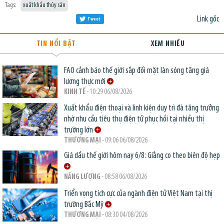
Tags:
xuất khẩu thủy sản
Link gốc
Tweet
TIN NỔI BẬT
XEM NHIỀU
FAO cảnh báo thế giới sắp đối mặt làn sóng tăng giá
lương thực mới
KINH TẾ
- 10:29 06/08/2026
Xuất khẩu điện thoại và linh kiện duy trì đà tăng trưởng
nhờ nhu cầu tiêu thụ điện tử phục hồi tại nhiều thị
trường lớn
THƯƠNG MẠI
- 09:06 06/08/2026
Giá dầu thế giới hôm nay 6/8: Giằng co theo biên độ hẹp
NĂNG LƯỢNG
- 08:58 06/08/2026
Triển vọng tích cực của ngành điện tử Việt Nam tại thị
trường Bắc Mỹ
THƯƠNG MẠI
- 08:30 04/08/2026