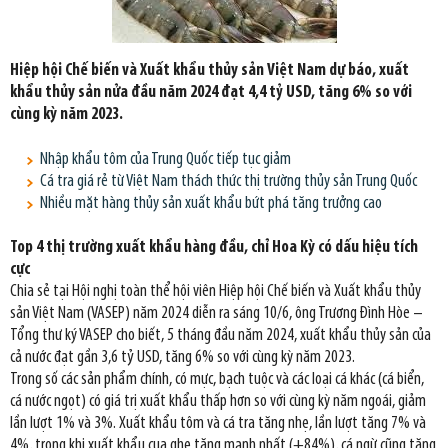
Hiệp hội Chế biến và Xuất khẩu thủy sản Việt Nam dự báo, xuất
khẩu thủy sản nửa đầu năm 2024 đạt 4,4 tỷ USD, tăng 6% so với
cùng kỳ năm 2023.
Nhập khẩu tôm của Trung Quốc tiếp tục giảm
Cá tra giá rẻ từ Việt Nam thách thức thị trường thủy sản Trung Quốc
Nhiều mặt hàng thủy sản xuất khẩu bứt phá tăng trưởng cao
Top 4 thị trường xuất khẩu hàng đầu, chỉ Hoa Kỳ có dấu hiệu tích
cực
Chia sẻ tại Hội nghị toàn thể hội viên Hiệp hội Chế biến và Xuất khẩu thủy
sản Việt Nam (VASEP) năm 2024 diễn ra sáng 10/6, ông Trương Đình Hòe –
Tổng thư ký VASEP cho biết, 5 tháng đầu năm 2024, xuất khẩu thủy sản của
cả nước đạt gần 3,6 tỷ USD, tăng 6% so với cùng kỳ năm 2023.
Trong số các sản phẩm chính, có mực, bạch tuộc và các loại cá khác (cá biển,
cá nước ngọt) có giá trị xuất khẩu thấp hơn so với cùng kỳ năm ngoái, giảm
lần lượt 1% và 3%. Xuất khẩu tôm và cá tra tăng nhẹ, lần lượt tăng 7% và
4%, trong khi xuất khẩu cua ghẹ tăng mạnh nhất (+84%), cá ngừ cũng tăng