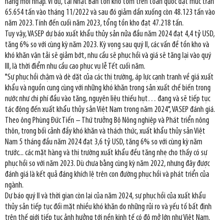
hàng mới nhập. Ví dụ, tại Nhật Bản tồn kho tôm trên toàn quốc đạt mức trần
65.654 tấn vào tháng 11/2022 và sau đó giảm dần xuống còn 48.123 tấn vào
năm 2023. Tính đến cuối năm 2023, tổng tồn kho đạt 47.218 tấn.
Tuy vậy, VASEP dự báo xuất khẩu thủy sản nửa đầu năm 2024 đạt 4,4 tỷ USD,
tăng 6% so với cùng kỳ năm 2023. Kỳ vọng sau quý II, các vấn đề tồn kho và
khó khăn vận tải sẽ giảm bớt, nhu cầu sẽ phục hồi và giá sẽ tăng lại vào quý
III, là thời điểm nhu cầu cao phục vụ lễ Tết cuối năm.
"Sự phục hồi chậm và dè dặt của các thị trường, áp lực cạnh tranh về giá xuất
khẩu và nguồn cung cùng với những khó khăn trong sản xuất chế biến trong
nước như chi phí đầu vào tăng, nguyên liệu thiếu hụt… đang và sẽ tiếp tục
tác động đến xuất khẩu thủy sản Việt Nam trong năm 2024", VASEP đánh giá.
Theo ông Phùng Đức Tiến – Thứ trưởng Bộ Nông nghiệp và Phát triển nông
thôn, trong bối cảnh đầy khó khăn và thách thức, xuất khẩu thủy sản Việt
Nam 5 tháng đầu năm 2024 đạt 3,6 tỷ USD, tăng 6% so với cùng kỳ năm
trước... các mặt hàng và thị trường xuất khẩu đều tăng nhẹ cho thấy có sự
phục hồi so với năm 2023. Dù chưa bằng cùng kỳ năm 2022, nhưng đây được
đánh giá là kết quả đáng khích lệ trên con đường phục hồi và phát triển của
ngành.
Dự báo quý II và thời gian còn lại của năm 2024, sự phục hồi của xuất khẩu
thủy sản tiếp tục đối mặt nhiều khó khăn do những rủi ro và yếu tố bất định
trên thế giới tiếp tục ảnh hưởng tới nền kinh tế có độ mở lớn như Việt Nam.