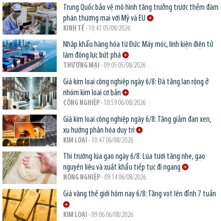
Trung Quốc bảo vệ mô hình tăng trưởng trước thềm đàm
phán thương mại với Mỹ và EU
KINH TẾ
- 10:43 05/08/2026
Nhập khẩu hàng hóa từ Đức: Máy móc, linh kiện điện tử
làm động lực bứt phá
THƯƠNG MẠI
- 09:05 05/08/2026
Giá kim loại công nghiệp ngày 6/8: Đà tăng lan rộng ở
nhóm kim loại cơ bản
CÔNG NGHIỆP
- 10:59 06/08/2026
Giá kim loại công nghiệp ngày 6/8: Tăng giảm đan xen,
xu hướng phân hóa duy trì
KIM LOẠI
- 10:47 06/08/2026
Thị trường lúa gạo ngày 6/8: Lúa tươi tăng nhẹ, gạo
nguyên liệu và xuất khẩu tiếp tục đi ngang
NÔNG NGHIỆP
- 09:14 06/08/2026
Giá vàng thế giới hôm nay 6/8: Tăng vọt lên đỉnh 7 tuần
KIM LOẠI
- 09:06 06/08/2026