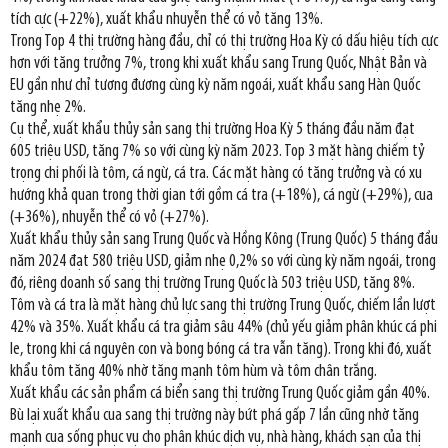
tích cực (+22%), xuất khẩu nhuyễn thể có vỏ tăng 13%.
Trong Top 4 thị trường hàng đầu, chỉ có thị trường Hoa Kỳ có dấu hiệu tích cực
hơn với tăng trưởng 7%, trong khi xuất khẩu sang Trung Quốc, Nhật Bản và
EU gần như chỉ tương đương cùng kỳ năm ngoái, xuất khẩu sang Hàn Quốc
tăng nhẹ 2%.
Cụ thể, xuất khẩu thủy sản sang thị trường Hoa Kỳ 5 tháng đầu năm đạt
605 triệu USD, tăng 7% so với cùng kỳ năm 2023. Top 3 mặt hàng chiếm tỷ
trọng chi phối là tôm, cá ngừ, cá tra. Các mặt hàng có tăng trưởng và có xu
hướng khả quan trong thời gian tới gồm cá tra (+18%), cá ngừ (+29%), cua
(+36%), nhuyễn thể có vỏ (+27%).
Xuất khẩu thủy sản sang Trung Quốc và Hồng Kông (Trung Quốc) 5 tháng đầu
năm 2024 đạt 580 triệu USD, giảm nhẹ 0,2% so với cùng kỳ năm ngoái, trong
đó, riêng doanh số sang thị trường Trung Quốc là 503 triệu USD, tăng 8%.
Tôm và cá tra là mặt hàng chủ lực sang thị trường Trung Quốc, chiếm lần lượt
42% và 35%. Xuất khẩu cá tra giảm sâu 44% (chủ yếu giảm phân khúc cá phi
le, trong khi cá nguyên con và bong bóng cá tra vẫn tăng). Trong khi đó, xuất
khẩu tôm tăng 40% nhờ tăng mạnh tôm hùm và tôm chân trắng.
Xuất khẩu các sản phẩm cá biển sang thị trường Trung Quốc giảm gần 40%.
Bù lại xuất khẩu cua sang thị trường này bứt phá gấp 7 lần cũng nhờ tăng
mạnh cua sống phục vụ cho phân khúc dịch vụ, nhà hàng, khách sạn của thị