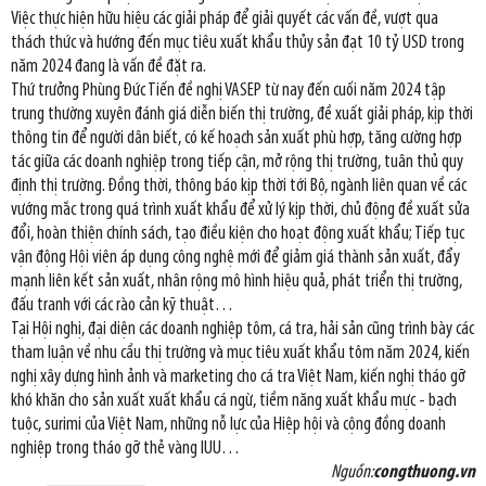
Việc thực hiện hữu hiệu các giải pháp để giải quyết các vấn đề, vượt qua
thách thức và hướng đến mục tiêu xuất khẩu thủy sản đạt 10 tỷ USD trong
năm 2024 đang là vấn đề đặt ra.
Thứ trưởng Phùng Đức Tiến đề nghị VASEP từ nay đến cuối năm 2024 tập
trung thường xuyên đánh giá diễn biến thị trường, đề xuất giải pháp, kịp thời
thông tin để người dân biết, có kế hoạch sản xuất phù hợp, tăng cường hợp
tác giữa các doanh nghiệp trong tiếp cận, mở rộng thị trường, tuân thủ quy
định thị trường. Đồng thời, thông báo kịp thời tới Bộ, ngành liên quan về các
vướng mắc trong quá trình xuất khẩu để xử lý kịp thời, chủ động đề xuất sửa
đổi, hoàn thiện chính sách, tạo điều kiện cho hoạt động xuất khẩu; Tiếp tục
vận động Hội viên áp dụng công nghệ mới để giảm giá thành sản xuất, đẩy
mạnh liên kết sản xuất, nhân rộng mô hình hiệu quả, phát triển thị trường,
đấu tranh với các rào cản kỹ thuật…
Tại Hội nghị, đại diện các doanh nghiệp tôm, cá tra, hải sản cũng trình bày các
tham luận về nhu cầu thị trường và mục tiêu xuất khẩu tôm năm 2024, kiến
nghị xây dựng hình ảnh và marketing cho cá tra Việt Nam, kiến nghị tháo gỡ
khó khăn cho sản xuất xuất khẩu cá ngừ, tiềm năng xuất khẩu mực - bạch
tuộc, surimi của Việt Nam, những nỗ lực của Hiệp hội và cộng đồng doanh
nghiệp trong tháo gỡ thẻ vàng IUU…
Nguồn:
congthuong.vn