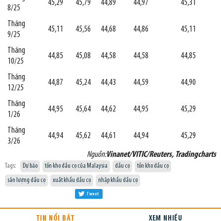
45,29
45,79
44,89
44,97
45,31
8/25
Tháng
45,11
45,56
44,68
44,86
45,11
9/25
Tháng
44,85
45,08
44,58
44,58
44,85
10/25
Tháng
44,87
45,24
44,43
44,59
44,90
12/25
Tháng
44,95
45,64
44,62
44,95
45,29
1/26
Tháng
44,94
45,62
44,61
44,94
45,29
3/26
Nguồn:
Vinanet/VITIC/Reuters, Tradingcharts
Tags:
Dự báo
tồn kho dầu cọ của Malaysia
dầu cọ
tồn kho dầu cọ
sản lượng dầu cọ
xuất khẩu dầu cọ
nhập khẩu dầu cọ
Tweet
TIN NỔI BẬT
XEM NHIỀU