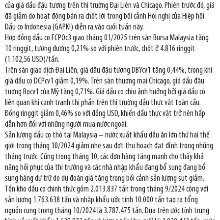
của giá dầu đậu tương trên thị trường Đại Liên và Chicago. Phiên trước đó, giá
đã giảm do hoạt động bán ra chốt lời trong bối cảnh Hội nghị của Hiệp hội
Dầu cọ Indonesia (GAPKI) diễn ra vào cuối tuần này.
Hợp đồng dầu cọ FCPOc3 giao tháng 01/2025 trên sàn Bursa Malaysia tăng
10 ringgit, tương đương 0,21% so với phiên trước, chốt ở 4.816 ringgit
(1.102,56 USD)/tấn.
Trên sàn giao dịch Đại Liên, giá dầu đậu tương DBYcv1 tăng 0,44%, trong khi
giá dầu cọ DCPcv1 giảm 0,19%. Trên sàn thương mại Chicago, giá dầu đậu
tương Bocv1 của Mỹ tăng 0,71%. Giá dầu cọ chịu ảnh hưởng bởi giá dầu có
liên quan khi cạnh tranh thị phần trên thị trường dầu thực vật toàn cầu.
Đồng ringgit giảm 0,46% so với đồng USD, khiến dầu thực vật trở nên hấp
dẫn hơn đối với những người mua nước ngoài.
Sản lượng dầu cọ thô tại Malaysia – nước xuất khẩu dầu ăn lớn thứ hai thế
giới trong tháng 10/2024 giảm nhẹ sau đợt thu hoạch đạt đỉnh trong những
tháng trước. Cũng trong tháng 10, các đơn hàng tăng mạnh cho thấy khả
năng hồi phục của thị trường và các nhà nhập khẩu đang bổ sung đang bổ
sung hàng dự trữ do dự đoán giá tăng trong bối cảnh sản lượng sụt giảm.
Tồn kho dầu cọ chính thức gồm 2.013.837 tấn trong tháng 9/2024 cộng với
sản lượng 1.763.638 tấn và nhập khẩu ước tính 10.000 tấn tạo ra tổng
nguồn cung trong tháng 10/2024 là 3.787.475 tấn. Dựa trên ước tính trung