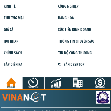
KINH TẾ
CÔNG NGHIỆP
THƯƠNG MẠI
HÀNG HÓA
GIÁ CẢ
XÚC TIẾN KINH DOANH
HỘI NHẬP
THÔNG TIN CHUYÊN SÂU
CHÍNH SÁCH
TIN BỘ CÔNG THƯƠNG
SẮP DIỄN RA
BẢN DESKTOP
TRANG CHỦ
TIN GIỜ CHÓT
THỊ TRƯỜNG
DỰ ÁN
CHỨNG KHOÁN