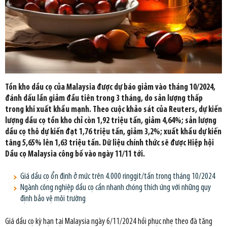
Tồn kho dầu cọ của Malaysia được dự báo giảm vào tháng 10/2024,
đánh dấu lần giảm đầu tiên trong 3 tháng, do sản lượng thấp
trong khi xuất khẩu mạnh. Theo cuộc khảo sát của Reuters, dự kiến
lượng dầu cọ tồn kho chỉ còn 1,92 triệu tấn, giảm 4,64%; sản lượng
dầu cọ thô dự kiến đạt 1,76 triệu tấn, giảm 3,2%; xuất khẩu dự kiến
tăng 5,65% lên 1,63 triệu tấn. Dữ liệu chính thức sẽ được Hiệp hội
Dầu cọ Malaysia công bố vào ngày 11/11 tới.
Giá dầu cọ ổn định ở mức trên 4.000 ringgit/tấn trong tháng 10/2024
Ngành công nghiệp dầu cọ cần nhanh chóng thích ứng với những quy
định bảo vệ môi trường
Giá dầu cọ kỳ hạn tại Malaysia ngày 6/11/2024 hồi phục nhẹ theo đà tăng