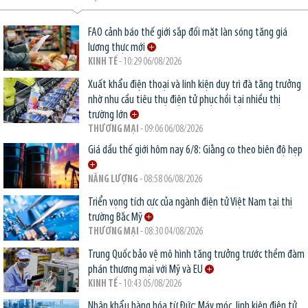
FAO cảnh báo thế giới sắp đối mặt làn sóng tăng giá
lương thực mới
KINH TẾ
- 10:29 06/08/2026
Xuất khẩu điện thoại và linh kiện duy trì đà tăng trưởng
nhờ nhu cầu tiêu thụ điện tử phục hồi tại nhiều thị
trường lớn
THƯƠNG MẠI
- 09:06 06/08/2026
Giá dầu thế giới hôm nay 6/8: Giằng co theo biên độ hẹp
NĂNG LƯỢNG
- 08:58 06/08/2026
Triển vọng tích cực của ngành điện tử Việt Nam tại thị
trường Bắc Mỹ
THƯƠNG MẠI
- 08:30 04/08/2026
Trung Quốc bảo vệ mô hình tăng trưởng trước thềm đàm
phán thương mại với Mỹ và EU
KINH TẾ
- 10:43 05/08/2026
Nhập khẩu hàng hóa từ Đức: Máy móc, linh kiện điện tử