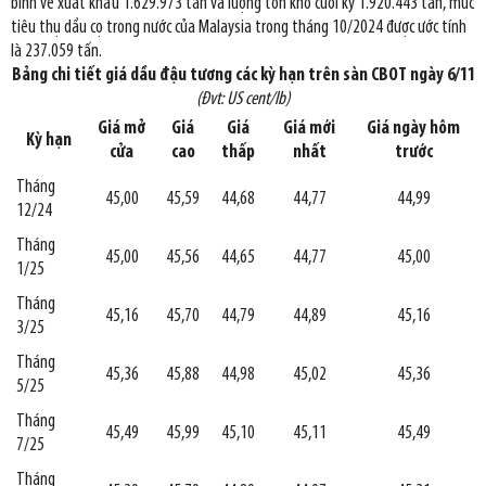
bình về xuất khẩu 1.629.973 tấn và lượng tồn kho cuối kỳ 1.920.443 tấn, mức
tiêu thụ dầu cọ trong nước của Malaysia trong tháng 10/2024 được ước tính
là 237.059 tấn.
Bảng chi tiết giá dầu đậu tương các kỳ hạn trên sàn CBOT ngày 6/11
(Đvt: US cent/lb)
Giá mở
Giá
Giá
Giá mới
Giá ngày hôm
Kỳ hạn
cửa
cao
thấp
nhất
trước
Tháng
45,00
45,59
44,68
44,77
44,99
12/24
Tháng
45,00
45,56
44,65
44,77
45,00
1/25
Tháng
45,16
45,70
44,79
44,89
45,16
3/25
Tháng
45,36
45,88
44,98
45,02
45,36
5/25
Tháng
45,49
45,99
45,10
45,11
45,49
7/25
Tháng