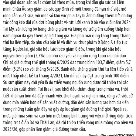
vào giai đoạn sản xuất chậm lại theo mùa, trong khi đàn gia súc tại Liên
minh Châu Âu suy giảm do các quy định về môi trường đã hạn chế việc mở
rộng sản xuất sữa, với một số khu vực phía tây bị ảnh hưởng thêm bởi những
tác động kéo dài của đợt bùng phát vi-rút lưỡi xanh ở bò vào cuối năm 2024.
Tại Mỹ, sản lượng bơ hàng tháng giảm và lượng dự trữ giảm xuống thấp hơn
năm ngoái đã gây thêm áp lực tăng giá. Giá phô mai cũng tăng trong tháng
thứ ba liên tiếp, do nhu cầu bán lẻ và dịch vụ thực phẩm ở Đông Á tiếp tục
tăng. Ngược lại, giá sữa bột tách béo giảm 0,6%, trong khi giá sữa bột
nguyên kem giảm (2,3%) do nhu cầu yếu và nguồn cung toàn cầu dồi dào.
Chỉ số giá đường thế giới tháng 6/2025 đạt trung bình 103,7 điểm, giảm 5,7
điểm (5,2%) so với tháng 5/2025, đánh dấu tháng giảm thứ tư liên tiếp và là
mức thấp nhất kể từ tháng 4/2021, khi chỉ số này đạt trung bình 100 điểm.
Sự sụt giảm này chủ yếu là do triển vọng nguồn cung được cải thiện tại các
nước sản xuất chính. Tại Brazil, sau khởi đầu chậm chạp trong mùa vụ, thời
tiết khô hạn hơn đã đẩy nhanh việc thu hoạch và nghiền mía, cùng với việc sử
dụng mía nhiều hơn để sản xuất đường, dẫn đến sản lượng cao hơn dự kiến
trong những tuần gần đây và gây áp lực giảm giá đường thế giới. Ngoài ra,
mưa gió mùa sớm và cao hơn mức trung bình, cùng với việc mở rộng diện tích
trồng trọt ở Ấn Độ và Thái Lan, đã cải thiện triển vọng mùa màng cho niên vụ
2025/26, góp phần làm giảm giá đường toàn cầu.