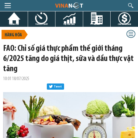
TRANG CHỦ
TIN GIỜ CHÓT
THỊ TRƯỜNG
DỰ ÁN
CHỨNG KHOÁN
HÀNG HÓA
FAO: Chỉ số giá thực phẩm thế giới tháng
6/2025 tăng do giá thịt, sữa và dầu thực vật
tăng
10:01 18/07/2025
Tweet