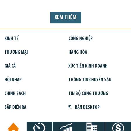
XEM THÊM
KINH TẾ
CÔNG NGHIỆP
THƯƠNG MẠI
HÀNG HÓA
GIÁ CẢ
XÚC TIẾN KINH DOANH
HỘI NHẬP
THÔNG TIN CHUYÊN SÂU
CHÍNH SÁCH
TIN BỘ CÔNG THƯƠNG
SẮP DIỄN RA
BẢN DESKTOP