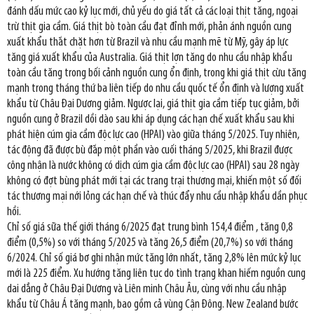
đánh dấu mức cao kỷ lục mới, chủ yếu do giá tất cả các loại thịt tăng, ngoại
trừ thịt gia cầm. Giá thịt bò toàn cầu đạt đỉnh mới, phản ánh nguồn cung
xuất khẩu thắt chặt hơn từ Brazil và nhu cầu mạnh mẽ từ Mỹ, gây áp lực
tăng giá xuất khẩu của Australia. Giá thịt lợn tăng do nhu cầu nhập khẩu
toàn cầu tăng trong bối cảnh nguồn cung ổn định, trong khi giá thịt cừu tăng
mạnh trong tháng thứ ba liên tiếp do nhu cầu quốc tế ổn định và lượng xuất
khẩu từ Châu Đại Dương giảm. Ngược lại, giá thịt gia cầm tiếp tục giảm, bởi
nguồn cung ở Brazil dồi dào sau khi áp dụng các hạn chế xuất khẩu sau khi
phát hiện cúm gia cầm độc lực cao (HPAI) vào giữa tháng 5/2025. Tuy nhiên,
tác động đã được bù đắp một phần vào cuối tháng 5/2025, khi Brazil được
công nhận là nước không có dịch cúm gia cầm độc lực cao (HPAI) sau 28 ngày
không có đợt bùng phát mới tại các trang trại thương mại, khiến một số đối
tác thương mại nới lỏng các hạn chế và thúc đẩy nhu cầu nhập khẩu dần phục
hồi.
Chỉ số giá sữa thế giới tháng 6/2025 đạt trung bình 154,4 điểm , tăng 0,8
điểm (0,5%) so với tháng 5/2025 và tăng 26,5 điểm (20,7%) so với tháng
6/2024. Chỉ số giá bơ ghi nhận mức tăng lớn nhất, tăng 2,8% lên mức kỷ lục
mới là 225 điểm. Xu hướng tăng liên tục do tình trạng khan hiếm nguồn cung
dai dẳng ở Châu Đại Dương và Liên minh Châu Âu, cùng với nhu cầu nhập
khẩu từ Châu Á tăng mạnh, bao gồm cả vùng Cận Đông. New Zealand bước