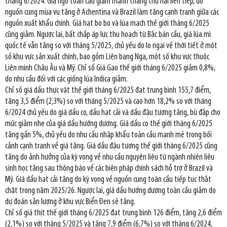
tháng 6/2024. Giá ngô toàn cầu giảm mạnh tháng thứ hai liên tiếp, do
nguồn cung mùa vụ tăng ở Achentina và Brazil làm tăng cạnh tranh giữa các
nguồn xuất khẩu chính. Giá hạt bo bo và lúa mạch thế giới tháng 6/2025
cũng giảm. Ngược lại, bất chấp áp lực thu hoạch từ Bắc bán cầu, giá lúa mì
quốc tế vẫn tăng so với tháng 5/2025, chủ yếu do lo ngại về thời tiết ở một
số khu vực sản xuất chính, bao gồm Liên bang Nga, một số khu vực thuộc
Liên minh Châu Âu và Mỹ. Chỉ số Giá Gạo thế giới tháng 6/2025 giảm 0,8%,
do nhu cầu đối với các giống lúa Indica giảm.
Chỉ số giá dầu thực vật thế giới tháng 6/2025 đạt trung bình 155,7 điểm,
tăng 3,5 điểm (2,3%) so với tháng 5/2025 và cao hơn 18,2% so với tháng
6/2024 chủ yếu do giá dầu cọ, dầu hạt cải và dầu đậu tương tăng, bù đắp cho
mức giảm nhẹ của giá dầu hướng dương. Giá dầu cọ thế giới tháng 6/2025
tăng gần 5%, chủ yếu do nhu cầu nhập khẩu toàn cầu mạnh mẽ trong bối
cảnh cạnh tranh về giá tăng. Giá dầu đậu tương thế giới tháng 6/2025 cũng
tăng do ảnh hưởng của kỳ vọng về nhu cầu nguyên liệu từ ngành nhiên liệu
sinh học tăng sau thông báo về các biện pháp chính sách hỗ trợ ở Brazil và
Mỹ. Giá dầu hạt cải tăng do kỳ vọng về nguồn cung toàn cầu tiếp tục thắt
chặt trong năm 2025/26. Ngược lại, giá dầu hướng dương toàn cầu giảm do
dự đoán sản lượng ở khu vực Biển Đen sẽ tăng.
Chỉ số giá thịt thế giới tháng 6/2025 đạt trung bình 126 điểm, tăng 2,6 điểm
(2,1%) so với tháng 5/2025 và tăng 7,9 điểm (6,7%) so với tháng 6/2024,