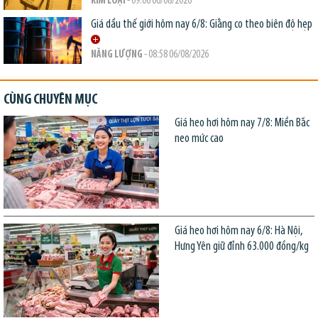
KIM LOẠI
- 09:06 06/08/2026
Giá dầu thế giới hôm nay 6/8: Giằng co theo biên độ hẹp
NĂNG LƯỢNG
- 08:58 06/08/2026
CÙNG CHUYÊN MỤC
Giá heo hơi hôm nay 7/8: Miền Bắc
neo mức cao
Giá heo hơi hôm nay 6/8: Hà Nội,
Hưng Yên giữ đỉnh 63.000 đồng/kg