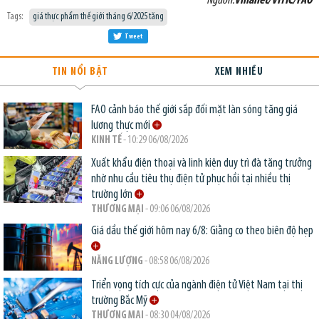
Nguồn:
Vinanet/VITIC/FAO
Tags:
giá thực phẩm thế giới tháng 6/2025 tăng
Tweet
TIN NỔI BẬT
XEM NHIỀU
FAO cảnh báo thế giới sắp đối mặt làn sóng tăng giá
lương thực mới
KINH TẾ
- 10:29 06/08/2026
Xuất khẩu điện thoại và linh kiện duy trì đà tăng trưởng
nhờ nhu cầu tiêu thụ điện tử phục hồi tại nhiều thị
trường lớn
THƯƠNG MẠI
- 09:06 06/08/2026
Giá dầu thế giới hôm nay 6/8: Giằng co theo biên độ hẹp
NĂNG LƯỢNG
- 08:58 06/08/2026
Triển vọng tích cực của ngành điện tử Việt Nam tại thị
trường Bắc Mỹ
THƯƠNG MẠI
- 08:30 04/08/2026