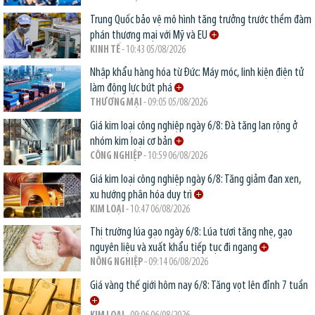
Trung Quốc bảo vệ mô hình tăng trưởng trước thềm đàm
phán thương mại với Mỹ và EU
KINH TẾ
- 10:43 05/08/2026
Nhập khẩu hàng hóa từ Đức: Máy móc, linh kiện điện tử
làm động lực bứt phá
THƯƠNG MẠI
- 09:05 05/08/2026
Giá kim loại công nghiệp ngày 6/8: Đà tăng lan rộng ở
nhóm kim loại cơ bản
CÔNG NGHIỆP
- 10:59 06/08/2026
Giá kim loại công nghiệp ngày 6/8: Tăng giảm đan xen,
xu hướng phân hóa duy trì
KIM LOẠI
- 10:47 06/08/2026
Thị trường lúa gạo ngày 6/8: Lúa tươi tăng nhẹ, gạo
nguyên liệu và xuất khẩu tiếp tục đi ngang
NÔNG NGHIỆP
- 09:14 06/08/2026
Giá vàng thế giới hôm nay 6/8: Tăng vọt lên đỉnh 7 tuần