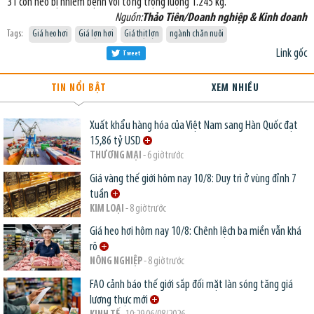
31 con heo bị nhiễm bệnh với tổng trọng lượng 1.245 kg.
Nguồn:
Thảo Tiên/Doanh nghiệp & Kinh doanh
Tags:
Giá heo hơi
Giá lợn hơi
Giá thịt lợn
ngành chăn nuôi
Link gốc
Tweet
TIN NỔI BẬT
XEM NHIỀU
Xuất khẩu hàng hóa của Việt Nam sang Hàn Quốc đạt
15,86 tỷ USD
THƯƠNG MẠI
- 6 giờ trước
Giá vàng thế giới hôm nay 10/8: Duy trì ở vùng đỉnh 7
tuần
KIM LOẠI
- 8 giờ trước
Giá heo hơi hôm nay 10/8: Chênh lệch ba miền vẫn khá
rõ
NÔNG NGHIỆP
- 8 giờ trước
FAO cảnh báo thế giới sắp đối mặt làn sóng tăng giá
lương thực mới