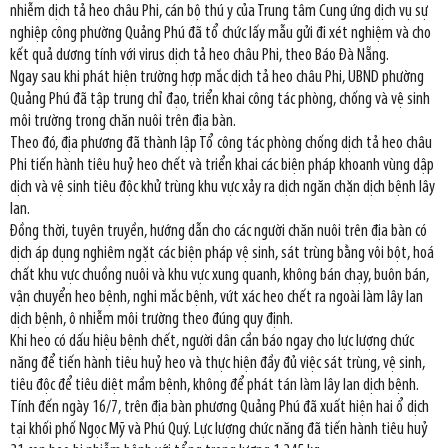
nhiễm dịch tả heo châu Phi, cán bộ thú y của Trung tâm Cung ứng dịch vụ sự
nghiệp công phường Quảng Phú đã tổ chức lấy mẫu gửi đi xét nghiệm và cho
kết quả dương tính với virus dịch tả heo châu Phi, theo Báo Đà Nẵng.
Ngay sau khi phát hiện trường hợp mắc dịch tả heo châu Phi, UBND phường
Quảng Phú đã tập trung chỉ đạo, triển khai công tác phòng, chống và vệ sinh
môi trường trong chăn nuôi trên địa bàn.
Theo đó, địa phương đã thành lập Tổ công tác phòng chống dịch tả heo châu
Phi tiến hành tiêu huỷ heo chết và triển khai các biện pháp khoanh vùng dập
dịch và vệ sinh tiêu độc khử trùng khu vực xảy ra dịch ngăn chặn dịch bệnh lây
lan.
Đồng thời, tuyên truyền, hướng dẫn cho các người chăn nuôi trên địa bàn có
dịch áp dụng nghiêm ngặt các biện pháp vệ sinh, sát trùng bằng vôi bột, hoá
chất khu vực chuồng nuôi và khu vực xung quanh, không bán chạy, buôn bán,
vận chuyển heo bệnh, nghi mắc bệnh, vứt xác heo chết ra ngoài làm lây lan
dịch bệnh, ô nhiễm môi trường theo đúng quy định.
Khi heo có dấu hiệu bệnh chết, người dân cần báo ngay cho lực lượng chức
năng để tiến hành tiêu huỷ heo và thực hiện đầy đủ việc sát trùng, vệ sinh,
tiêu độc để tiêu diệt mầm bệnh, không để phát tán làm lây lan dịch bệnh.
Tính đến ngày 16/7, trên địa bàn phương Quảng Phú đã xuất hiện hai ổ dịch
tại khối phố Ngọc Mỹ và Phú Quý. Lực lượng chức năng đã tiến hành tiêu huỷ