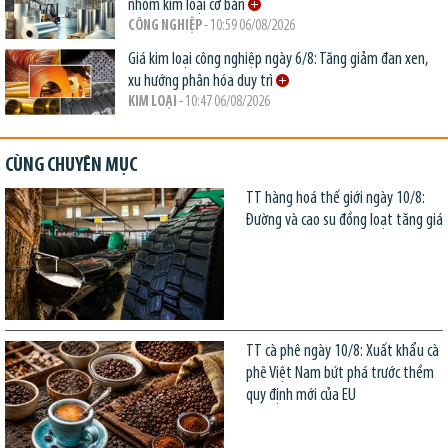
nhóm kim loại cơ bản
CÔNG NGHIỆP
- 10:59 06/08/2026
Giá kim loại công nghiệp ngày 6/8: Tăng giảm đan xen,
xu hướng phân hóa duy trì
KIM LOẠI
- 10:47 06/08/2026
CÙNG CHUYÊN MỤC
TT hàng hoá thế giới ngày 10/8:
Đường và cao su đồng loạt tăng giá
TT cà phê ngày 10/8: Xuất khẩu cà
phê Việt Nam bứt phá trước thềm
quy định mới của EU