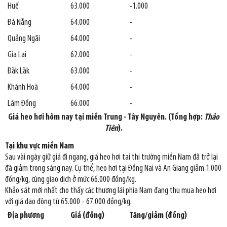
Huế
63.000
-1.000
Đà Nẵng
64.000
-
Quảng Ngãi
64.000
-
Gia Lai
62.000
-
Đắk Lắk
63.000
-
Khánh Hoà
64.000
-
Lâm Đồng
66.000
-
Giá heo hơi hôm nay tại miền Trung - Tây Nguyên. (Tổng hợp:
Thảo
Tiên
).
Tại khu vực miền Nam
Sau vài ngày giữ giá đi ngang, giá heo hơi tại thị trường miền Nam đã trở lại
đà giảm trong sáng nay. Cụ thể, heo hơi tại Đồng Nai và An Giang giảm 1.000
đồng/kg, cùng giao dịch ở mức 66.000 đồng/kg.
Khảo sát mới nhất cho thấy các thương lái phía Nam đang thu mua heo hơi
với giá dao động từ 65.000 - 67.000 đồng/kg.
Địa phương
Giá (đồng)
Tăng/giảm (đồng)