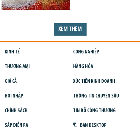
XEM THÊM
KINH TẾ
CÔNG NGHIỆP
THƯƠNG MẠI
HÀNG HÓA
GIÁ CẢ
XÚC TIẾN KINH DOANH
HỘI NHẬP
THÔNG TIN CHUYÊN SÂU
CHÍNH SÁCH
TIN BỘ CÔNG THƯƠNG
SẮP DIỄN RA
BẢN DESKTOP