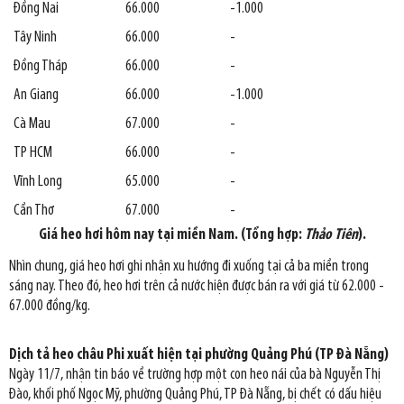
Đồng Nai
66.000
-1.000
Tây Ninh
66.000
-
Đồng Tháp
66.000
-
An Giang
66.000
-1.000
Cà Mau
67.000
-
TP HCM
66.000
-
Vĩnh Long
65.000
-
Cần Thơ
67.000
-
Giá heo hơi hôm nay tại miền Nam. (Tổng hợp:
Thảo
Tiên
).
Nhìn chung, giá heo hơi ghi nhận xu hướng đi xuống tại cả ba miền trong
sáng nay. Theo đó, heo hơi trên cả nước hiện được bán ra với giá từ 62.000 -
67.000 đồng/kg.
Dịch tả heo châu Phi xuất hiện tại phường Quảng Phú (TP Đà Nẵng)
Ngày 11/7, nhận tin báo về trường hợp một con heo nái của bà Nguyễn Thị
Đào, khối phố Ngọc Mỹ, phường Quảng Phú, TP Đà Nẵng, bị chết có dấu hiệu