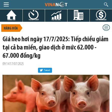
TRANG CHỦ
TIN GIỜ CHÓT
THỊ TRƯỜNG
DỰ ÁN
CHỨNG KHOÁN
HÀNG HÓA
Giá heo hơi ngày 17/7/2025: Tiếp chiều giảm
tại cả ba miền, giao dịch ở mức 62.000 -
67.000 đồng/kg
09:14 17/07/2025
Tweet