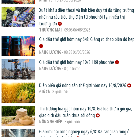
KINH TẾ
- 10:29 06/08/2026
Xuất khẩu điện thoại và linh kiện duy trì đà tăng trưởng
nhờ nhu cầu tiêu thụ điện tử phục hồi tại nhiều thị
trường lớn
THƯƠNG MẠI
- 09:06 06/08/2026
Giá dầu thế giới hôm nay 6/8: Giằng co theo biên độ hẹp
NĂNG LƯỢNG
- 08:58 06/08/2026
Giá dầu thế giới hôm nay 10/8: Hồi phục nhẹ
NĂNG LƯỢNG
- 8 giờ trước
Diễn biến giá nông sản thế giới hôm nay 10/8/2026
GIÁ CẢ
- 8 giờ trước
Thị trường lúa gạo hôm nay 10/8: Giá lúa thơm giữ giá,
giao dịch đầu tuần chưa sôi động
NÔNG NGHIỆP
- 8 giờ trước
Giá kim loại công nghiệp ngày 6/8: Đà tăng lan rộng ở