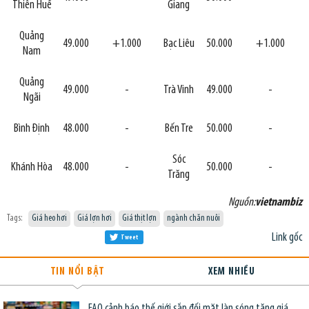
Thiên Huế
Giang
Quảng
49.000
+1.000
Bạc Liêu
50.000
+1.000
Nam
Quảng
49.000
-
Trà Vinh
49.000
-
Ngãi
Bình Định
48.000
-
Bến Tre
50.000
-
Sóc
Khánh Hòa
48.000
-
50.000
-
Trăng
Nguồn:
vietnambiz
Tags:
Giá heo hơi
Giá lợn hơi
Giá thịt lợn
ngành chăn nuôi
Link gốc
Tweet
TIN NỔI BẬT
XEM NHIỀU
FAO cảnh báo thế giới sắp đối mặt làn sóng tăng giá