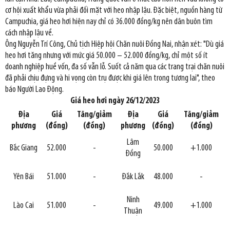
cơ hội xuất khẩu vừa phải đối mặt với heo nhập lậu. Đặc biệt, nguồn hàng từ
Campuchia, giá heo hơi hiện nay chỉ có 36.000 đồng/kg nên dân buôn tìm
cách nhập lậu về.
Ông Nguyễn Trí Công, Chủ tịch Hiệp hội Chăn nuôi Đồng Nai, nhận xét: "Dù giá
heo hơi tăng nhưng với mức giá 50.000 – 52.000 đồng/kg, chỉ một số ít
doanh nghiệp huề vốn, đa số vẫn lỗ. Suốt cả năm qua các trang trại chăn nuôi
đã phải chịu đựng và hi vọng còn trụ được khi giá lên trong tương lai", theo
báo Người Lao Động.
Giá heo hơi ngày 26/12/2023
Địa
Giá
Tăng/giảm
Địa
Giá
Tăng/giảm
phương
(đồng)
(đồng)
phương
(đồng)
(đồng)
Lâm
Bắc Giang
52.000
-
50.000
+1.000
Đồng
Yên Bái
51.000
-
Đắk Lắk
48.000
-
Ninh
Lào Cai
51.000
-
49.000
+1.000
Thuận