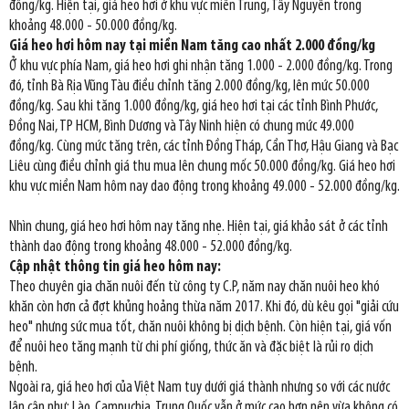
đồng/kg. Hiện tại, giá heo hơi ở khu vực miền Trung, Tây Nguyên trong
khoảng 48.000 - 50.000 đồng/kg.
Giá heo hơi hôm nay tại miền Nam tăng cao nhất 2.000 đồng/kg
Ở khu vực phía Nam, giá heo hơi ghi nhận tăng 1.000 - 2.000 đồng/kg. Trong
đó, tỉnh Bà Rịa Vũng Tàu điều chỉnh tăng 2.000 đồng/kg, lên mức 50.000
đồng/kg. Sau khi tăng 1.000 đồng/kg, giá heo hơi tại các tỉnh Bình Phước,
Đồng Nai, TP HCM, Bình Dương và Tây Ninh hiện có chung mức 49.000
đồng/kg. Cùng mức tăng trên, các tỉnh Đồng Tháp, Cần Thơ, Hậu Giang và Bạc
Liêu cùng điều chỉnh giá thu mua lên chung mốc 50.000 đồng/kg. Giá heo hơi
khu vực miền Nam hôm nay dao động trong khoảng 49.000 - 52.000 đồng/kg.
Nhìn chung, giá heo hơi hôm nay tăng nhẹ. Hiện tại, giá khảo sát ở các tỉnh
thành dao động trong khoảng 48.000 - 52.000 đồng/kg.
Cập nhật thông tin giá heo hôm nay:
Theo chuyên gia chăn nuôi đến từ công ty C.P, năm nay chăn nuôi heo khó
khăn còn hơn cả đợt khủng hoảng thừa năm 2017. Khi đó, dù kêu gọi "giải cứu
heo" nhưng sức mua tốt, chăn nuôi không bị dịch bệnh. Còn hiện tại, giá vốn
để nuôi heo tăng mạnh từ chi phí giống, thức ăn và đặc biệt là rủi ro dịch
bệnh.
Ngoài ra, giá heo hơi của Việt Nam tuy dưới giá thành nhưng so với các nước
lân cận như: Lào, Campuchia, Trung Quốc vẫn ở mức cao hơn nên vừa không có