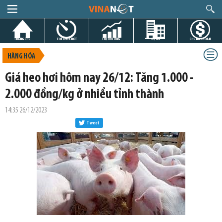
TRANG CHỦ
TIN GIỜ CHÓT
THỊ TRƯỜNG
DỰ ÁN
CHỨNG KHOÁN
HÀNG HÓA
Giá heo hơi hôm nay 26/12: Tăng 1.000 -
2.000 đồng/kg ở nhiều tỉnh thành
14:35 26/12/2023
Tweet