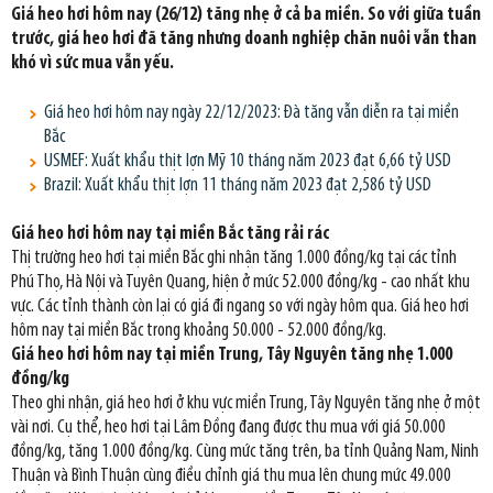
Giá heo hơi hôm nay (26/12) tăng nhẹ ở cả ba miền. So với giữa tuần
trước, giá heo hơi đã tăng nhưng doanh nghiệp chăn nuôi vẫn than
khó vì sức mua vẫn yếu.
Giá heo hơi hôm nay ngày 22/12/2023: Đà tăng vẫn diễn ra tại miền
Bắc
USMEF: Xuất khẩu thịt lợn Mỹ 10 tháng năm 2023 đạt 6,66 tỷ USD
Brazil: Xuất khẩu thịt lợn 11 tháng năm 2023 đạt 2,586 tỷ USD
Giá heo hơi hôm nay tại miền Bắc tăng rải rác
Thị trường heo hơi tại miền Bắc ghi nhận tăng 1.000 đồng/kg tại các tỉnh
Phú Thọ, Hà Nội và Tuyên Quang, hiện ở mức 52.000 đồng/kg - cao nhất khu
vực. Các tỉnh thành còn lại có giá đi ngang so với ngày hôm qua. Giá heo hơi
hôm nay tại miền Bắc trong khoảng 50.000 - 52.000 đồng/kg.
Giá heo hơi hôm nay tại miền Trung, Tây Nguyên tăng nhẹ 1.000
đồng/kg
Theo ghi nhận, giá heo hơi ở khu vực miền Trung, Tây Nguyên tăng nhẹ ở một
vài nơi. Cụ thể, heo hơi tại Lâm Đồng đang được thu mua với giá 50.000
đồng/kg, tăng 1.000 đồng/kg. Cùng mức tăng trên, ba tỉnh Quảng Nam, Ninh
Thuận và Bình Thuận cùng điều chỉnh giá thu mua lên chung mức 49.000