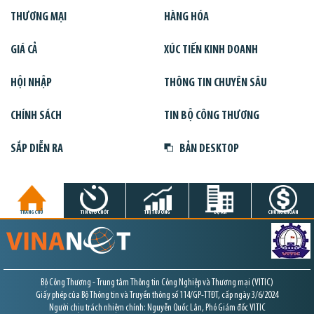
THƯƠNG MẠI
HÀNG HÓA
GIÁ CẢ
XÚC TIẾN KINH DOANH
HỘI NHẬP
THÔNG TIN CHUYÊN SÂU
CHÍNH SÁCH
TIN BỘ CÔNG THƯƠNG
SẮP DIỄN RA
BẢN DESKTOP
TRANG CHỦ
TIN GIỜ CHÓT
THỊ TRƯỜNG
DỰ ÁN
CHỨNG KHOÁN
Bộ Công Thương - Trung tâm Thông tin Công Nghiệp và Thương mại (VITIC)
Giấy phép của Bộ Thông tin và Truyền thông số 114/GP-TTĐT, cấp ngày 3/6/2024
Người chịu trách nhiệm chính: Nguyễn Quốc Lân, Phó Giám đốc VITIC