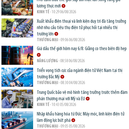
lương thực mới
KINH TẾ
- 10:29 06/08/2026
Xuất khẩu điện thoại và linh kiện duy trì đà tăng trưởng
nhờ nhu cầu tiêu thụ điện tử phục hồi tại nhiều thị
trường lớn
THƯƠNG MẠI
- 09:06 06/08/2026
Giá dầu thế giới hôm nay 6/8: Giằng co theo biên độ hẹp
NĂNG LƯỢNG
- 08:58 06/08/2026
Triển vọng tích cực của ngành điện tử Việt Nam tại thị
trường Bắc Mỹ
THƯƠNG MẠI
- 08:30 04/08/2026
Trung Quốc bảo vệ mô hình tăng trưởng trước thềm đàm
phán thương mại với Mỹ và EU
KINH TẾ
- 10:43 05/08/2026
Nhập khẩu hàng hóa từ Đức: Máy móc, linh kiện điện tử
làm động lực bứt phá
THƯƠNG MẠI
- 09:05 05/08/2026