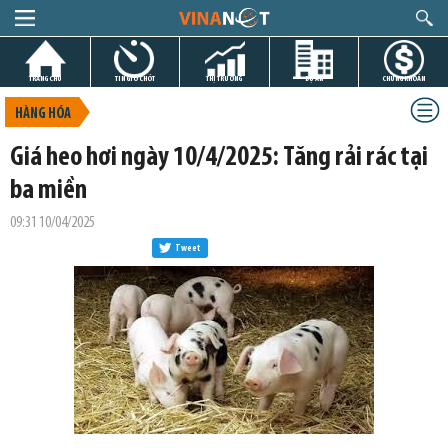
TRANG CHỦ
TIN GIỜ CHÓT
THỊ TRƯỜNG
DỰ ÁN
CHỨNG KHOÁN
HÀNG HÓA
Giá heo hơi ngày 10/4/2025: Tăng rải rác tại
ba miền
09:31 10/04/2025
Tweet