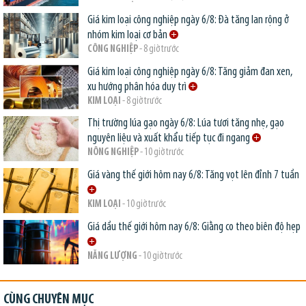
Giá kim loại công nghiệp ngày 6/8: Đà tăng lan rộng ở
nhóm kim loại cơ bản
CÔNG NGHIỆP
- 8 giờ trước
Giá kim loại công nghiệp ngày 6/8: Tăng giảm đan xen,
xu hướng phân hóa duy trì
KIM LOẠI
- 8 giờ trước
Thị trường lúa gạo ngày 6/8: Lúa tươi tăng nhẹ, gạo
nguyên liệu và xuất khẩu tiếp tục đi ngang
NÔNG NGHIỆP
- 10 giờ trước
Giá vàng thế giới hôm nay 6/8: Tăng vọt lên đỉnh 7 tuần
KIM LOẠI
- 10 giờ trước
Giá dầu thế giới hôm nay 6/8: Giằng co theo biên độ hẹp
NĂNG LƯỢNG
- 10 giờ trước
CÙNG CHUYÊN MỤC