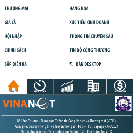
THƯƠNG MẠI
HÀNG HÓA
GIÁ CẢ
XÚC TIẾN KINH DOANH
HỘI NHẬP
THÔNG TIN CHUYÊN SÂU
CHÍNH SÁCH
TIN BỘ CÔNG THƯƠNG
SẮP DIỄN RA
BẢN DESKTOP
TRANG CHỦ
TIN GIỜ CHÓT
THỊ TRƯỜNG
DỰ ÁN
CHỨNG KHOÁN
Bộ Công Thương - Trung tâm Thông tin Công Nghiệp và Thương mại (VITIC)
Giấy phép của Bộ Thông tin và Truyền thông số 114/GP-TTĐT, cấp ngày 3/6/2024
Người chịu trách nhiệm chính: Nguyễn Quốc Lân, Phó Giám đốc VITIC