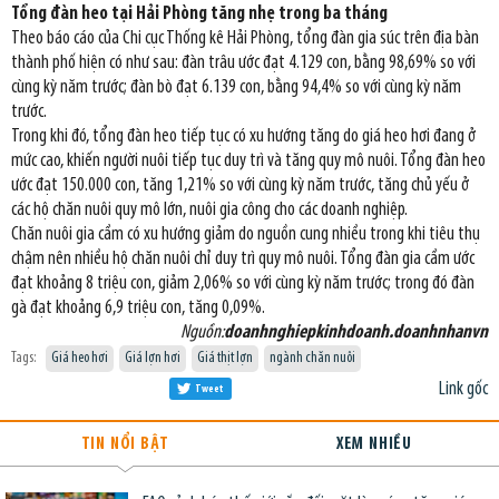
Tổng đàn heo tại Hải Phòng tăng nhẹ trong ba tháng
Theo báo cáo của Chi cục Thống kê Hải Phòng, tổng đàn gia súc trên địa bàn
thành phố hiện có như sau: đàn trâu ước đạt 4.129 con, bằng 98,69% so với
cùng kỳ năm trước; đàn bò đạt 6.139 con, bằng 94,4% so với cùng kỳ năm
trước.
Trong khi đó, tổng đàn heo tiếp tục có xu hướng tăng do giá heo hơi đang ở
mức cao, khiến người nuôi tiếp tục duy trì và tăng quy mô nuôi. Tổng đàn heo
ước đạt 150.000 con, tăng 1,21% so với cùng kỳ năm trước, tăng chủ yếu ở
các hộ chăn nuôi quy mô lớn, nuôi gia công cho các doanh nghiệp.
Chăn nuôi gia cầm có xu hướng giảm do nguồn cung nhiều trong khi tiêu thụ
chậm nên nhiều hộ chăn nuôi chỉ duy trì quy mô nuôi. Tổng đàn gia cầm ước
đạt khoảng 8 triệu con, giảm 2,06% so với cùng kỳ năm trước; trong đó đàn
gà đạt khoảng 6,9 triệu con, tăng 0,09%.
Nguồn:
doanhnghiepkinhdoanh.doanhnhanvn
Tags:
Giá heo hơi
Giá lợn hơi
Giá thịt lợn
ngành chăn nuôi
Link gốc
Tweet
TIN NỔI BẬT
XEM NHIỀU