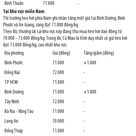
Bình Thuận
71.000
-
Tại khu vực miền Nam
Thị trường heo hơi phía Nam ghi nhận tăng một giá tại Bình Dương, Bình
Phước và An Giang, cùng đạt 71.000 đồng/kg.
Theo đó, thương lái tại khu vực này đang thu mua heo hơi dao động từ
70.000 - 73.000 đồng/kg. Trong đó, Cà Mau là tỉnh duy nhất có giá heo hơi
đạt 73.000 đồng/kg, cao nhất khu vực.
Địa phương
Giá (đồng)
Tăng/giảm (đồng)
Bình Phước
71.000
+1.000
Đồng Nai
72.000
-
TP HCM
71.000
-
Bình Dương
71.000
+1.000
Tây Ninh
72.000
-
Bà Rịa - Vũng Tàu
71.000
-
Long An
70.000
-
Đồng Tháp
71.000
-