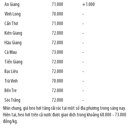
An Giang
71.000
+1.000
Vĩnh Long
70.000
-
Cần Thơ
71.000
-
Kiên Giang
72.000
-
Hậu Giang
72.000
-
Cà Mau
73.000
-
Tiền Giang
72.000
-
Bạc Liêu
72.000
-
Trà Vinh
70.000
-
Bến Tre
72.000
-
Sóc Trăng
72.000
-
Nhìn chung, giá heo hơi tăng rải rác tại một số địa phương trong sáng nay.
Hiện tại, heo hơi trên cả nước được giao dịch trong khoảng 68.000 - 73.000
đồng/kg.