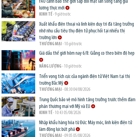
FAO cảnh báo thế giới sắp đối mặt làn sóng tăng giá
lương thực mới
KINH TẾ
- 9 giờ trước
Xuất khẩu điện thoại và linh kiện duy trì đà tăng trưởng
nhờ nhu cầu tiêu thụ điện tử phục hồi tại nhiều thị
trường lớn
THƯƠNG MẠI
- 10 giờ trước
Giá dầu thế giới hôm nay 6/8: Giằng co theo biên độ hẹp
NĂNG LƯỢNG
- 10 giờ trước
Triển vọng tích cực của ngành điện tử Việt Nam tại thị
trường Bắc Mỹ
THƯƠNG MẠI
- 08:30 04/08/2026
Trung Quốc bảo vệ mô hình tăng trưởng trước thềm đàm
phán thương mại với Mỹ và EU
KINH TẾ
- 10:43 05/08/2026
Nhập khẩu hàng hóa từ Đức: Máy móc, linh kiện điện tử
làm động lực bứt phá
THƯƠNG MẠI
- 09:05 05/08/2026