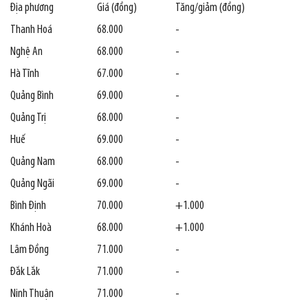
Địa phương
Giá (đồng)
Tăng/giảm (đồng)
Thanh Hoá
68.000
-
Nghệ An
68.000
-
Hà Tĩnh
67.000
-
Quảng Bình
69.000
-
Quảng Trị
68.000
-
Huế
69.000
-
Quảng Nam
68.000
-
Quảng Ngãi
69.000
-
Bình Định
70.000
+1.000
Khánh Hoà
68.000
+1.000
Lâm Đồng
71.000
-
Đắk Lắk
71.000
-
Ninh Thuận
71.000
-