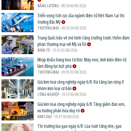
NĂNG LƯỢNG
- 08:58 06/08/2026
Triển vọng tích cực của ngành điện tử Việt Nam tại thị
trường Bắc Mỹ
THƯƠNG MẠI
- 08:30 04/08/2026
Trung Quốc bảo vệ mô hình tăng trưởng trước thềm đàm
phán thương mại với Mỹ và EU
KINH TẾ
- 10:43 05/08/2026
Nhập khẩu hàng hóa từ Đức: Máy móc, linh kiện điện tử
làm động lực bứt phá
THƯƠNG MẠI
- 09:05 05/08/2026
Giá kim loại công nghiệp ngày 6/8: Đà tăng lan rộng ở
nhóm kim loại cơ bản
CÔNG NGHIỆP
- 10:59 06/08/2026
Giá kim loại công nghiệp ngày 6/8: Tăng giảm đan xen,
xu hướng phân hóa duy trì
KIM LOẠI
- 10:47 06/08/2026
Thị trường lúa gạo ngày 6/8: Lúa tươi tăng nhẹ, gạo