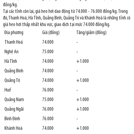
đồng/kg.
Tại các tỉnh còn lại, giá heo hơi dao động từ 74.000 - 76.000 đồng/kg. Trong
đó, Thanh Hoá, Hà Tĩnh, Quảng Bình, Quảng Trị và Khánh Hoà là những tỉnh có
giá heo hơi thấp nhất khu vực, giao dịch tại mức 74.000 đồng/kg.
Địa phương
Giá (đồng)
Tăng/giảm (đồng)
Thanh Hoá
74.000
-
Nghệ An
75.000
-
Hà Tĩnh
74.000
+1.000
Quảng Bình
74.000
-
Quảng Trị
74.000
+1.000
Huế
76.000
-
Quảng Nam
75.000
+1.000
Quảng Ngãi
76.000
+1.000
Bình Định
76.000
-
Khánh Hoà
74.000
+1.000