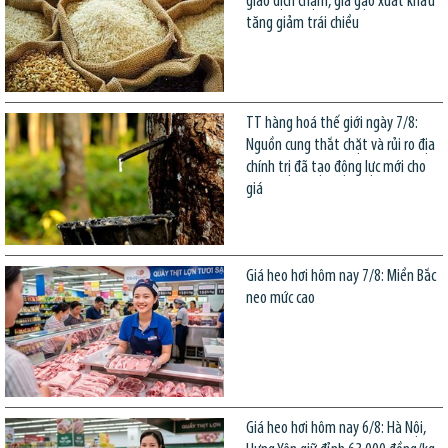
giao dịch chậm, giá gạo xuất khẩu
tăng giảm trái chiều
TT hàng hoá thế giới ngày 7/8:
Nguồn cung thắt chặt và rủi ro địa
chính trị đã tạo động lực mới cho
giá
Giá heo hơi hôm nay 7/8: Miền Bắc
neo mức cao
Giá heo hơi hôm nay 6/8: Hà Nội,