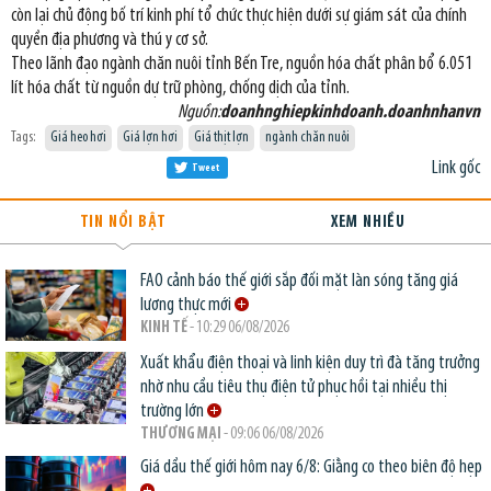
còn lại chủ động bố trí kinh phí tổ chức thực hiện dưới sự giám sát của chính
quyền địa phương và thú y cơ sở.
Theo lãnh đạo ngành chăn nuôi tỉnh Bến Tre, nguồn hóa chất phân bổ 6.051
lít hóa chất từ nguồn dự trữ phòng, chống dịch của tỉnh.
Nguồn:
doanhnghiepkinhdoanh.doanhnhanvn
Tags:
Giá heo hơi
Giá lợn hơi
Giá thịt lợn
ngành chăn nuôi
Link gốc
Tweet
TIN NỔI BẬT
XEM NHIỀU
FAO cảnh báo thế giới sắp đối mặt làn sóng tăng giá
lương thực mới
KINH TẾ
- 10:29 06/08/2026
Xuất khẩu điện thoại và linh kiện duy trì đà tăng trưởng
nhờ nhu cầu tiêu thụ điện tử phục hồi tại nhiều thị
trường lớn
THƯƠNG MẠI
- 09:06 06/08/2026
Giá dầu thế giới hôm nay 6/8: Giằng co theo biên độ hẹp