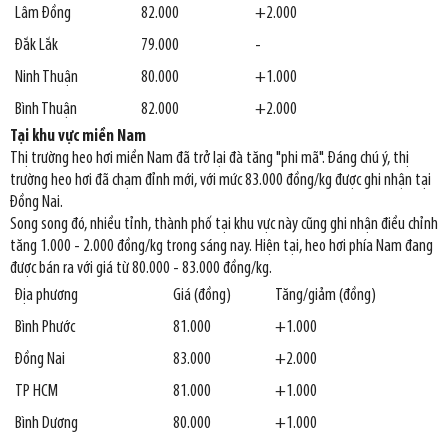
Lâm Đồng
82.000
+2.000
Đắk Lắk
79.000
-
Ninh Thuận
80.000
+1.000
Bình Thuận
82.000
+2.000
Tại khu vực miền Nam
Thị trường heo hơi miền Nam đã trở lại đà tăng "phi mã". Đáng chú ý, thị
trường heo hơi đã chạm đỉnh mới, với mức 83.000 đồng/kg được ghi nhận tại
Đồng Nai.
Song song đó, nhiều tỉnh, thành phố tại khu vực này cũng ghi nhận điều chỉnh
tăng 1.000 - 2.000 đồng/kg trong sáng nay. Hiện tại, heo hơi phía Nam đang
được bán ra với giá từ 80.000 - 83.000 đồng/kg.
Địa phương
Giá (đồng)
Tăng/giảm (đồng)
Bình Phước
81.000
+1.000
Đồng Nai
83.000
+2.000
TP HCM
81.000
+1.000
Bình Dương
80.000
+1.000