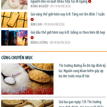
nguyên liệu và xuất khẩu tiếp tục đi ngang
NÔNG NGHIỆP
- 09:14 06/08/2026
Giá vàng thế giới hôm nay 6/8: Tăng vọt lên đỉnh 7 tuần
KIM LOẠI
- 09:06 06/08/2026
Giá dầu thế giới hôm nay 6/8: Giằng co theo biên độ hẹp
NĂNG LƯỢNG
- 08:58 06/08/2026
CÙNG CHUYÊN MỤC
Thị trường đường Ấn Độ lập đỉnh kỷ
lục: Nguồn cung khan hiếm gây áp
lực lớn trước mùa lễ hội
Giá lúa gạo ngày 7/8: Thị trường