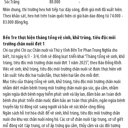
Sóc Trăng
80.000
-
Nhìn chung, thị trường heo hơi tiếp tục dậy sóng, đỉnh giá mới đã xuất hiện.
Theo khảo sát, heo hơi trên toàn quốc hiện có giá bán dao động từ 74.000 -
83.000 đồng/kg.
Bến Tre thực hiện tháng tổng vệ sinh, khử trùng, tiêu độc môi
trường chăn nuôi đợt 1
Chi cục phó Chi cục Chăn nuôi và Thú y tỉnh Bến Tre Phan Trung Nghĩa cho
biết, từ ngày 6/3 - 3/4, tỉnh sẽ đồng loạt triển khai “Tháng tổng vệ sinh, khử
trùng, tiêu độc môi trường chăn nuôi đợt 1 năm 2025”, theo Báo Đồng Khởi.
Việc vệ sinh, khử trùng, tiêu độc môi trường chăn nuôi sẽ được thực hiện với
tần suất tiêu độc hai tuần/lần, thực hiện hai lần cho mỗi đợt.
Mục tiêu của tháng tổng vệ sinh, khử trùng, tiêu độc môi trường chăn nuôi
nhằm diệt mầm bệnh trong môi trường chăn nuôi gia súc, gia cầm, nhằm
ngăn ngừa dịch bệnh nguy hiểm phát sinh và lây lan, đảm bảo an toàn dịch
bệnh cho phát triển chăn nuôi; đảm bảo an toàn thực phẩm, ngăn ngừa bệnh
truyền lây từ động vật sang người và bảo vệ sức khỏe cộng đồng.
Ngân sách hỗ trợ hóa chất để vệ sinh, khử trùng, tiêu độc môi trường chăn
nuôi cho khu vực chăn nuôi nông hộ. Các cơ sở chăn nuôi tập trung, cơ sở giết
mổ động vật tập trung, cơ sở ấp trứng gia cầm, thủy cầm và các đối tượng