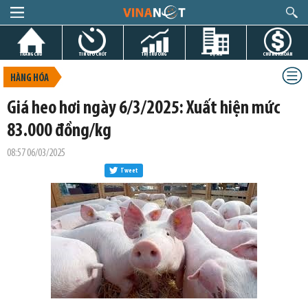
TRANG CHỦ
TIN GIỜ CHÓT
THỊ TRƯỜNG
DỰ ÁN
CHỨNG KHOÁN
HÀNG HÓA
Giá heo hơi ngày 6/3/2025: Xuất hiện mức
83.000 đồng/kg
08:57 06/03/2025
Tweet