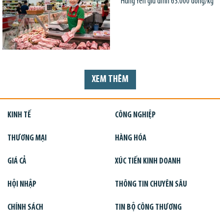
Hưng Yên giữ đỉnh 63.000 đồng/kg
XEM THÊM
KINH TẾ
CÔNG NGHIỆP
THƯƠNG MẠI
HÀNG HÓA
GIÁ CẢ
XÚC TIẾN KINH DOANH
HỘI NHẬP
THÔNG TIN CHUYÊN SÂU
CHÍNH SÁCH
TIN BỘ CÔNG THƯƠNG