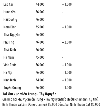
Lào Cai
74.000
+1.000
Hưng Yên
76.000
-
Hải Dương
76.000
-
Nam Định
75.000
+1.000
Thái Nguyên
76.000
Phú Thọ
76.000
+2.000
Thái Bình
76.000
-
Hà Nam
75.000
-
Vĩnh Phúc
76.000
+1.000
Hà Nội
76.000
+1.000
Ninh Bình
74.000
+1.000
Tuyên Quang
76.000
+1.000
Tại khu vực miền Trung - Tây Nguyên
Giá heo hơi khu vực miền Trung - Tây Nguyêntiếp chiều lên nhanh. Cụ thể,
Bình Thuận và Lâm Đồng chạm giá 82.000 đồng/kg; Ninh Thuận đạt 80.000