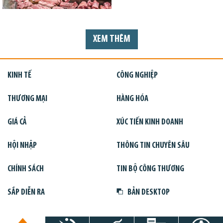
XEM THÊM
KINH TẾ
CÔNG NGHIỆP
THƯƠNG MẠI
HÀNG HÓA
GIÁ CẢ
XÚC TIẾN KINH DOANH
HỘI NHẬP
THÔNG TIN CHUYÊN SÂU
CHÍNH SÁCH
TIN BỘ CÔNG THƯƠNG
SẮP DIỄN RA
BẢN DESKTOP