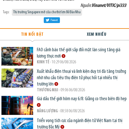
Nguồn:
Vinanet/VITIC/pi333
Tags:
Thị trường Singapore mở cửa cho thịt lợn Bồ Đào Nha
Tweet
TIN NỔI BẬT
XEM NHIỀU
FAO cảnh báo thế giới sắp đối mặt làn sóng tăng giá
lương thực mới
KINH TẾ
- 10:29 06/08/2026
Xuất khẩu điện thoại và linh kiện duy trì đà tăng trưởng
nhờ nhu cầu tiêu thụ điện tử phục hồi tại nhiều thị
trường lớn
THƯƠNG MẠI
- 09:06 06/08/2026
Giá dầu thế giới hôm nay 6/8: Giằng co theo biên độ hẹp
NĂNG LƯỢNG
- 08:58 06/08/2026
Triển vọng tích cực của ngành điện tử Việt Nam tại thị
trường Bắc Mỹ