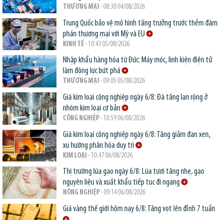
THƯƠNG MẠI
- 08:30 04/08/2026
Trung Quốc bảo vệ mô hình tăng trưởng trước thềm đàm
phán thương mại với Mỹ và EU
KINH TẾ
- 10:43 05/08/2026
Nhập khẩu hàng hóa từ Đức: Máy móc, linh kiện điện tử
làm động lực bứt phá
THƯƠNG MẠI
- 09:05 05/08/2026
Giá kim loại công nghiệp ngày 6/8: Đà tăng lan rộng ở
nhóm kim loại cơ bản
CÔNG NGHIỆP
- 10:59 06/08/2026
Giá kim loại công nghiệp ngày 6/8: Tăng giảm đan xen,
xu hướng phân hóa duy trì
KIM LOẠI
- 10:47 06/08/2026
Thị trường lúa gạo ngày 6/8: Lúa tươi tăng nhẹ, gạo
nguyên liệu và xuất khẩu tiếp tục đi ngang
NÔNG NGHIỆP
- 09:14 06/08/2026
Giá vàng thế giới hôm nay 6/8: Tăng vọt lên đỉnh 7 tuần