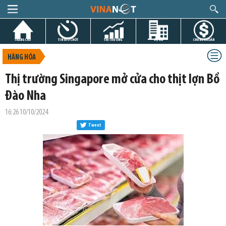
TRANG CHỦ
TIN GIỜ CHÓT
THỊ TRƯỜNG
DỰ ÁN
CHỨNG KHOÁN
HÀNG HÓA
Thị trường Singapore mở cửa cho thịt lợn Bồ
Đào Nha
16:26 10/10/2024
Tweet