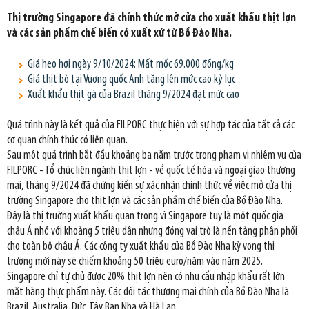
Thị trường Singapore đã chính thức mở cửa cho xuất khẩu thịt lợn
và các sản phẩm chế biến có xuất xứ từ Bồ Đào Nha.
Giá heo hơi ngày 9/10/2024: Mất mốc 69.000 đồng/kg
Giá thịt bò tại Vương quốc Anh tăng lên mức cao kỷ lục
Xuất khẩu thịt gà của Brazil tháng 9/2024 đạt mức cao
Quá trình này là kết quả của FILPORC thực hiện với sự hợp tác của tất cả các
cơ quan chính thức có liên quan.
Sau một quá trình bắt đầu khoảng ba năm trước trong phạm vi nhiệm vụ của
FILPORC - Tổ chức liên ngành thịt lợn - về quốc tế hóa và ngoại giao thương
mại, tháng 9/2024 đã chứng kiến sự xác nhận chính thức về việc mở cửa thị
trường Singapore cho thịt lợn và các sản phẩm chế biến của Bồ Đào Nha.
Đây là thị trường xuất khẩu quan trọng vì Singapore tuy là một quốc gia
châu Á nhỏ với khoảng 5 triệu dân nhưng đóng vai trò là nền tảng phân phối
cho toàn bộ châu Á. Các công ty xuất khẩu của Bồ Đào Nha kỳ vọng thị
trường mới này sẽ chiếm khoảng 50 triệu euro/năm vào năm 2025.
Singapore chỉ tự chủ được 20% thịt lợn nên có nhu cầu nhập khẩu rất lớn
mặt hàng thực phẩm này. Các đối tác thương mại chính của Bồ Đào Nha là
Brazil, Australia, Đức, Tây Ban Nha và Hà Lan.