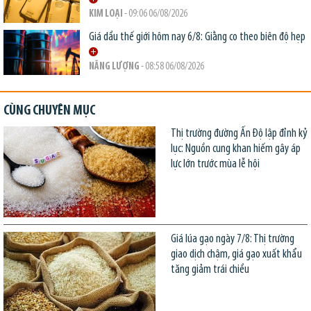
KIM LOẠI
- 09:06 06/08/2026
Giá dầu thế giới hôm nay 6/8: Giằng co theo biên độ hẹp
NĂNG LƯỢNG
- 08:58 06/08/2026
CÙNG CHUYÊN MỤC
Thị trường đường Ấn Độ lập đỉnh kỷ
lục: Nguồn cung khan hiếm gây áp
lực lớn trước mùa lễ hội
Giá lúa gạo ngày 7/8: Thị trường
giao dịch chậm, giá gạo xuất khẩu
tăng giảm trái chiều