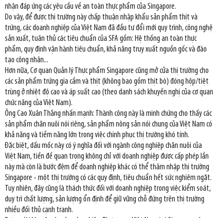
nhận đáp ứng các yêu cầu về an toàn thực phẩm của Singapore.
Do vậy, để được thị trường này chấp thuận nhập khẩu sản phẩm thịt và
trứng, các doanh nghiệp của Việt Nam đã đầu tư đổi mới quy trình, công nghệ
sản xuất, tuân thủ các tiêu chuẩn của SFA gồm: Hệ thống an toàn thực
phẩm, quy định vận hành tiêu chuẩn, khả năng truy xuất nguồn gốc và đào
tạo công nhân...
Hơn nữa, Cơ quan Quản lý Thực phẩm Singapore cũng mở cửa thị trường cho
các sản phẩm trứng gia cầm và thịt (không bao gồm thịt bò) đóng hộp/tiệt
trùng ở nhiệt độ cao và áp suất cao (theo danh sách khuyến nghị của cơ quan
chức năng của Việt Nam).
Ông Cao Xuân Thắng nhấn mạnh: Thành công này là minh chứng cho thấy các
sản phẩm chăn nuôi nói riêng, sản phẩm nông sản nói chung của Việt Nam có
khả năng và tiềm năng lớn trong việc chinh phục thị trường khó tính.
Đặc biệt, dấu mốc này có ý nghĩa đối với ngành công nghiệp chăn nuôi của
Việt Nam, tiền đề quan trọng không chỉ với doanh nghiệp được cấp phép lần
này mà còn là bước đệm để doanh nghiệp khác có thể thâm nhập thị trường
Singapore - một thị trường có các quy định, tiêu chuẩn hết sức nghiêm ngặt.
Tuy nhiên, đây cũng là thách thức đối với doanh nghiệp trong việc kiểm soát,
duy trì chất lượng, sản lượng ổn định để giữ vững chỗ đứng trên thị trường
nhiều đối thủ cạnh tranh.