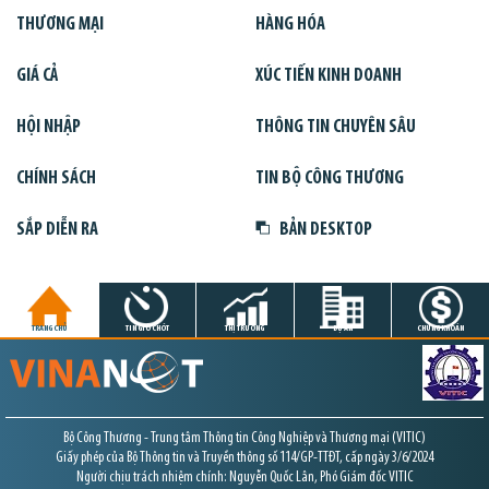
THƯƠNG MẠI
HÀNG HÓA
GIÁ CẢ
XÚC TIẾN KINH DOANH
HỘI NHẬP
THÔNG TIN CHUYÊN SÂU
CHÍNH SÁCH
TIN BỘ CÔNG THƯƠNG
SẮP DIỄN RA
BẢN DESKTOP
TRANG CHỦ
TIN GIỜ CHÓT
THỊ TRƯỜNG
DỰ ÁN
CHỨNG KHOÁN
Bộ Công Thương - Trung tâm Thông tin Công Nghiệp và Thương mại (VITIC)
Giấy phép của Bộ Thông tin và Truyền thông số 114/GP-TTĐT, cấp ngày 3/6/2024
Người chịu trách nhiệm chính: Nguyễn Quốc Lân, Phó Giám đốc VITIC