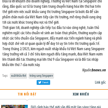
Đưa ra lời khuyên cho doanh nghiệp, Thương vụ Việt Nam tại Singapore cho
rằng, đảo quốc sư tử là trung tâm trung chuyển hàng hóa lớn thứ hai trên
thế giới nên việc xuất khẩu sang thị trường Singapore là bước đà để sản
phẩm chăn nuôi của Việt Nam tiếp cận thị trường, mở rộng chuỗi cung ứng
tới các nước khác trong khu vực và thế giới.
Thời gian tới, doanh nghiệp cần tiếp tục đầu tư vào công nghệ, tuân thủ
nghiêm ngặt các tiêu chuẩn vệ sinh an toàn thực phẩm, thường xuyên cập
nhật các tiêu chuẩn của Singapore, đẩy mạnh xúc tiến ngành hàng và phối
hợp chặt chẽ với cơ quan quản lý để duy trì uy tín trên thị trường quốc tế.
Trong tháng 2/2025, kim ngạch xuất nhập khẩu từ Việt Nam sang Singapore
tăng trưởng với cả 3 chỉ tiêu kim ngạch đều tăng mạnh, đưa Việt Nam vươn
lên thành đối tác thương mại lớn thứ 9 của Singapore và là đối tác nhập
khẩu lớn thứ 7 của nước này.
Nguồn:
bnews.vn
Tags:
xuất khẩu thịt
trứng sang Singapore
Link gốc
Tweet
TIN NỔI BẬT
XEM NHIỀU
FAO cảnh báo thế giới sắp đối mặt làn sóng tăng giá