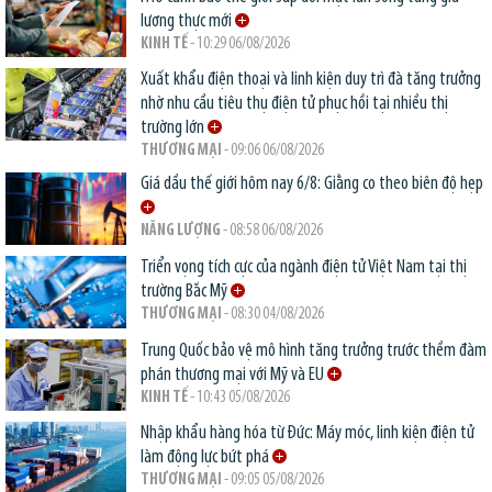
lương thực mới
KINH TẾ
- 10:29 06/08/2026
Xuất khẩu điện thoại và linh kiện duy trì đà tăng trưởng
nhờ nhu cầu tiêu thụ điện tử phục hồi tại nhiều thị
trường lớn
THƯƠNG MẠI
- 09:06 06/08/2026
Giá dầu thế giới hôm nay 6/8: Giằng co theo biên độ hẹp
NĂNG LƯỢNG
- 08:58 06/08/2026
Triển vọng tích cực của ngành điện tử Việt Nam tại thị
trường Bắc Mỹ
THƯƠNG MẠI
- 08:30 04/08/2026
Trung Quốc bảo vệ mô hình tăng trưởng trước thềm đàm
phán thương mại với Mỹ và EU
KINH TẾ
- 10:43 05/08/2026
Nhập khẩu hàng hóa từ Đức: Máy móc, linh kiện điện tử
làm động lực bứt phá
THƯƠNG MẠI
- 09:05 05/08/2026