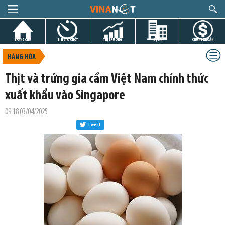
TRANG CHỦ
TIN GIỜ CHÓT
THỊ TRƯỜNG
DỰ ÁN
CHỨNG KHOÁN
HÀNG HÓA
Thịt và trứng gia cầm Việt Nam chính thức
xuất khẩu vào Singapore
09:18 03/04/2025
Tweet