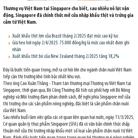
Thương vụ Việt Nam tại Singapore cho biết, sau nhiều nỗ lực vận
động, Singapore đã chính thức mở cửa nhập khẩu thịt và trứng gia
cầm từ Việt Nam.
Xuất khẩu thịt lợn của Brazil tháng 2/2025 đạt mức cao kỷ lục
Giá heo hơi ngày 2/4/2025: 75.000 đồng/kg là mức cao nhất được ghi
nhận
Xuất khẩu thịt bò của New Zealand tháng 2/2025 tăng 18,2%
Đây là bước tiến quan trọng, mở ra cơ hội lớn cho ngành chăn nuôi Việt Nam
tiếp cận thị trường khó tính bậc nhất khu vực.
Theo ông Cao Xuân Thắng - Tham tán thương mại Thương vụ Việt Nam tại
Singapore, thời gian qua, Bộ Công Thương đã tích cực phối hợp với Bộ Nông
nghiệp và Môi trường đàm phán chính sách, đề nghị phía Singapore mở cửa
thị trường cho các sản phẩm nông nghiệp, đặc biệt là sản phẩm chăn nuôi
của Việt Nam.
Sau nhiều buổi làm việc giữa các cơ quan liên quan hai nước, ngày 11/3/2025,
Cơ quan quản lý thực phẩm Singapore (SFA) đã có văn bản chính thức chấp
thuận mở cửa thị trường nhập khẩu một số loại sản phẩm chăn nuôi từ Việt
Nam, đánh dấu bước tiến quan trọng trong quan hệ thương mại nông nghiệp