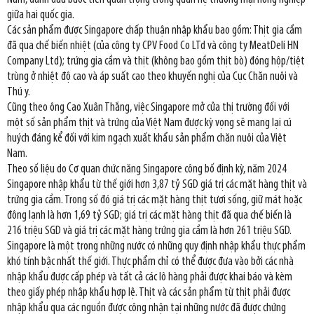
giữa hai quốc gia.
Các sản phẩm được Singapore chấp thuận nhập khẩu bao gồm: Thịt gia cầm
đã qua chế biến nhiệt (của công ty CPV Food Co LTd và công ty MeatDeli HN
Company Ltd); trứng gia cầm và thịt (không bao gồm thịt bò) đóng hộp/tiệt
trùng ở nhiệt độ cao và áp suất cao theo khuyến nghị của Cục Chăn nuôi và
Thú y.
Cũng theo ông Cao Xuân Thắng, việc Singapore mở cửa thị trường đối với
một số sản phẩm thịt và trứng của Việt Nam được kỳ vọng sẽ mang lại cú
huých đáng kể đối với kim ngạch xuất khẩu sản phẩm chăn nuôi của Việt
Nam.
Theo số liệu do Cơ quan chức năng Singapore công bố định kỳ, năm 2024
Singapore nhập khẩu từ thế giới hơn 3,87 tỷ SGD giá trị các mặt hàng thịt và
trứng gia cầm. Trong số đó giá trị các mặt hàng thịt tươi sống, giữ mát hoặc
đông lạnh là hơn 1,69 tỷ SGD; giá trị các mặt hàng thịt đã qua chế biến là
216 triệu SGD và giá trị các mặt hàng trứng gia cầm là hơn 261 triệu SGD.
Singapore là một trong những nước có những quy định nhập khẩu thực phẩm
khó tính bậc nhất thế giới. Thực phẩm chỉ có thể được đưa vào bởi các nhà
nhập khẩu được cấp phép và tất cả các lô hàng phải được khai báo và kèm
theo giấy phép nhập khẩu hợp lệ. Thịt và các sản phẩm từ thịt phải được
nhập khẩu qua các nguồn được công nhận tại những nước đã được chứng