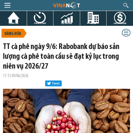
TRANG CHỦ
TIN GIỜ CHÓT
THỊ TRƯỜNG
DỰ ÁN
CHỨNG KHOÁN
HÀNG HÓA
TT cà phê ngày 9/6: Rabobank dự báo sản
lượng cà phê toàn cầu sẽ đạt kỷ lục trong
niên vụ 2026/27
11:13 09/06/2026
Tweet