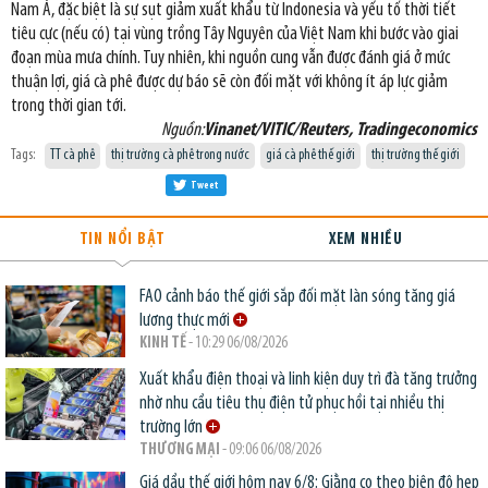
Nam Á, đặc biệt là sự sụt giảm xuất khẩu từ Indonesia và yếu tố thời tiết
tiêu cực (nếu có) tại vùng trồng Tây Nguyên của Việt Nam khi bước vào giai
đoạn mùa mưa chính. Tuy nhiên, khi nguồn cung vẫn được đánh giá ở mức
thuận lợi, giá cà phê được dự báo sẽ còn đối mặt với không ít áp lực giảm
trong thời gian tới.
Nguồn:
Vinanet/VITIC/Reuters, Tradingeconomics
Tags:
TT cà phê
thị trường cà phê trong nước
giá cà phê thế giới
thị trường thế giới
Tweet
TIN NỔI BẬT
XEM NHIỀU
FAO cảnh báo thế giới sắp đối mặt làn sóng tăng giá
lương thực mới
KINH TẾ
- 10:29 06/08/2026
Xuất khẩu điện thoại và linh kiện duy trì đà tăng trưởng
nhờ nhu cầu tiêu thụ điện tử phục hồi tại nhiều thị
trường lớn
THƯƠNG MẠI
- 09:06 06/08/2026
Giá dầu thế giới hôm nay 6/8: Giằng co theo biên độ hẹp