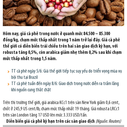
Hôm nay, giá cà phê trong nước ở quanh mức 84.500 – 85.300
đồng/kg, chạm mức thấp nhất trong 1 năm trở lại đây. Giá cà phê
thế giới có diễn biến trái chiều trên hai sàn giao dịch kỳ hạn, với
robusta tăng 0,5%, còn arabica giảm nhẹ thêm 0,2% sau khi chạm
mức thấp nhất trong 1,5 năm.
TT cà phê ngày 5/6: Giá thế giới tiếp tục suy yếu do triển vọng mùa vụ
bội thu tại Brazil
TT cà phê tuần đến ngày 8/6: Giao dịch trong nước diễn ra trầm lắng
khi nguồn cung thắt chặt
Trên thị trường thế giới, giá arabica KCc1 trên sàn New York giảm 0,6 cent,
chốt ở 245,9 US cent/lb, chạm mức thấp nhất 19 tháng. Giá robusta LRCc1
trên sàn London tăng 17 USD lên mức 3.333 USD/tấn.
Diễn biến giá cà phê kỳ hạn trên các sàn giao dịch
(Nguồn: Reuters)