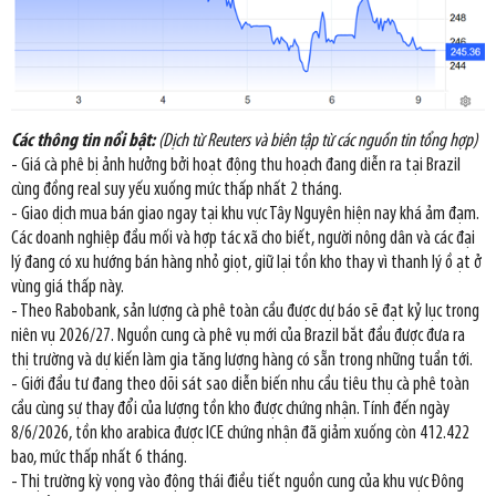
Các thông tin nổi bật:
(Dịch từ Reuters và biên tập từ các nguồn tin tổng hợp)
- Giá cà phê bị ảnh hưởng bởi hoạt động thu hoạch đang diễn ra tại Brazil
cùng đồng real suy yếu xuống mức thấp nhất 2 tháng.
- Giao dịch mua bán giao ngay tại khu vực Tây Nguyên hiện nay khá ảm đạm.
Các doanh nghiệp đầu mối và hợp tác xã cho biết, người nông dân và các đại
lý đang có xu hướng bán hàng nhỏ giọt, giữ lại tồn kho thay vì thanh lý ồ ạt ở
vùng giá thấp này.
- Theo Rabobank, sản lượng cà phê toàn cầu được dự báo sẽ đạt kỷ lục trong
niên vụ 2026/27. Nguồn cung cà phê vụ mới của Brazil bắt đầu được đưa ra
thị trường và dự kiến làm gia tăng lượng hàng có sẵn trong những tuần tới.
- Giới đầu tư đang theo dõi sát sao diễn biến nhu cầu tiêu thụ cà phê toàn
cầu cùng sự thay đổi của lượng tồn kho được chứng nhận. Tính đến ngày
8/6/2026, tồn kho arabica được ICE chứng nhận đã giảm xuống còn 412.422
bao, mức thấp nhất 6 tháng.
- Thị trường kỳ vọng vào động thái điều tiết nguồn cung của khu vực Đông