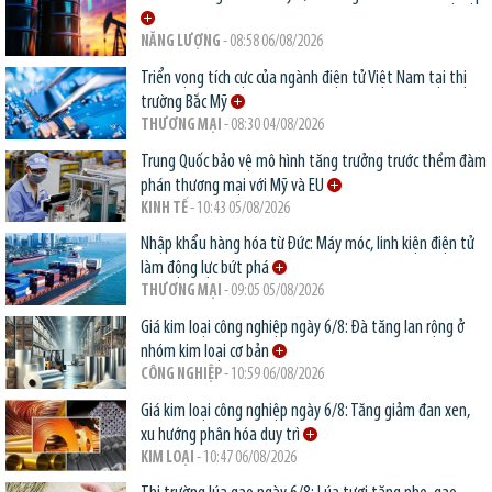
NĂNG LƯỢNG
- 08:58 06/08/2026
Triển vọng tích cực của ngành điện tử Việt Nam tại thị
trường Bắc Mỹ
THƯƠNG MẠI
- 08:30 04/08/2026
Trung Quốc bảo vệ mô hình tăng trưởng trước thềm đàm
phán thương mại với Mỹ và EU
KINH TẾ
- 10:43 05/08/2026
Nhập khẩu hàng hóa từ Đức: Máy móc, linh kiện điện tử
làm động lực bứt phá
THƯƠNG MẠI
- 09:05 05/08/2026
Giá kim loại công nghiệp ngày 6/8: Đà tăng lan rộng ở
nhóm kim loại cơ bản
CÔNG NGHIỆP
- 10:59 06/08/2026
Giá kim loại công nghiệp ngày 6/8: Tăng giảm đan xen,
xu hướng phân hóa duy trì
KIM LOẠI
- 10:47 06/08/2026