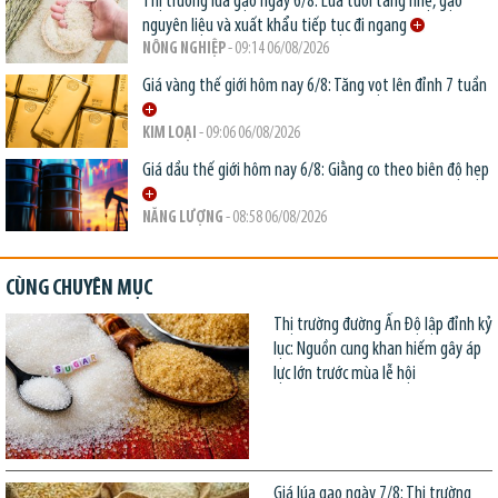
Thị trường lúa gạo ngày 6/8: Lúa tươi tăng nhẹ, gạo
nguyên liệu và xuất khẩu tiếp tục đi ngang
NÔNG NGHIỆP
- 09:14 06/08/2026
Giá vàng thế giới hôm nay 6/8: Tăng vọt lên đỉnh 7 tuần
KIM LOẠI
- 09:06 06/08/2026
Giá dầu thế giới hôm nay 6/8: Giằng co theo biên độ hẹp
NĂNG LƯỢNG
- 08:58 06/08/2026
CÙNG CHUYÊN MỤC
Thị trường đường Ấn Độ lập đỉnh kỷ
lục: Nguồn cung khan hiếm gây áp
lực lớn trước mùa lễ hội
Giá lúa gạo ngày 7/8: Thị trường