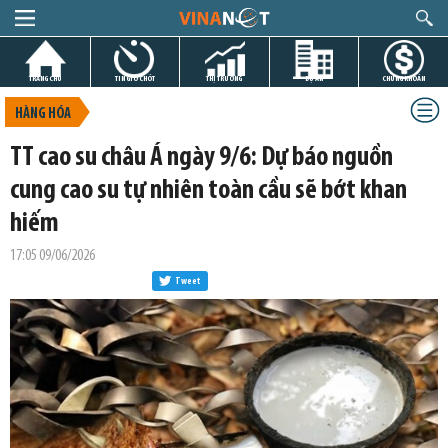
TRANG CHỦ
TIN GIỜ CHÓT
THỊ TRƯỜNG
DỰ ÁN
CHỨNG KHOÁN
HÀNG HÓA
TT cao su châu Á ngày 9/6: Dự báo nguồn
cung cao su tự nhiên toàn cầu sẽ bớt khan
hiếm
17:05 09/06/2026
Tweet