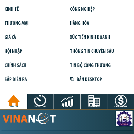
KINH TẾ
CÔNG NGHIỆP
THƯƠNG MẠI
HÀNG HÓA
GIÁ CẢ
XÚC TIẾN KINH DOANH
HỘI NHẬP
THÔNG TIN CHUYÊN SÂU
CHÍNH SÁCH
TIN BỘ CÔNG THƯƠNG
SẮP DIỄN RA
BẢN DESKTOP
TRANG CHỦ
TIN GIỜ CHÓT
THỊ TRƯỜNG
DỰ ÁN
CHỨNG KHOÁN