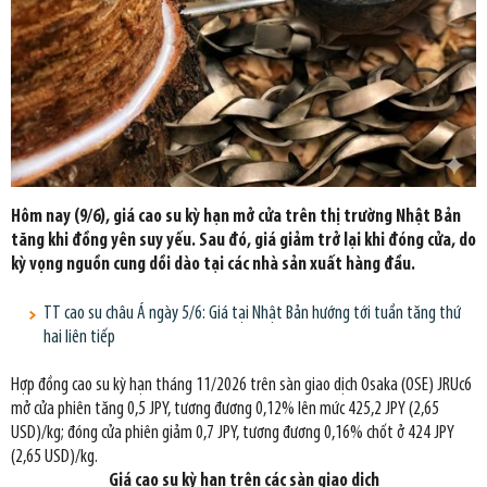
Hôm nay (9/6), giá cao su kỳ hạn mở cửa trên thị trường Nhật Bản
tăng khi đồng yên suy yếu. Sau đó, giá giảm trở lại khi đóng cửa, do
kỳ vọng nguồn cung dồi dào tại các nhà sản xuất hàng đầu.
TT cao su châu Á ngày 5/6: Giá tại Nhật Bản hướng tới tuần tăng thứ
hai liên tiếp
Hợp đồng cao su kỳ hạn tháng 11/2026 trên sàn giao dịch Osaka (OSE) JRUc6
mở cửa phiên tăng 0,5 JPY, tương đương 0,12% lên mức 425,2 JPY (2,65
USD)/kg; đóng cửa phiên giảm 0,7 JPY, tương đương 0,16% chốt ở 424 JPY
(2,65 USD)/kg.
Giá cao su
kỳ hạn trên các sàn giao dịch