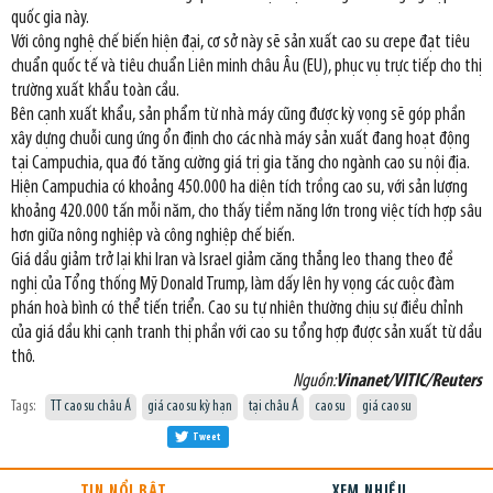
quốc gia này.
Với công nghệ chế biến hiện đại, cơ sở này sẽ sản xuất cao su crepe đạt tiêu
chuẩn quốc tế và tiêu chuẩn Liên minh châu Âu (EU), phục vụ trực tiếp cho thị
trường xuất khẩu toàn cầu.
Bên cạnh xuất khẩu, sản phẩm từ nhà máy cũng được kỳ vọng sẽ góp phần
xây dựng chuỗi cung ứng ổn định cho các nhà máy sản xuất đang hoạt động
tại Campuchia, qua đó tăng cường giá trị gia tăng cho ngành cao su nội địa.
Hiện Campuchia có khoảng 450.000 ha diện tích trồng cao su, với sản lượng
khoảng 420.000 tấn mỗi năm, cho thấy tiềm năng lớn trong việc tích hợp sâu
hơn giữa nông nghiệp và công nghiệp chế biến.
Giá dầu giảm trở lại khi Iran và Israel giảm căng thẳng leo thang theo đề
nghị của Tổng thống Mỹ Donald Trump, làm dấy lên hy vọng các cuộc đàm
phán hoà bình có thể tiến triển. Cao su tự nhiên thường chịu sự điều chỉnh
của giá dầu khi cạnh tranh thị phần với cao su tổng hợp được sản xuất từ dầu
thô.
Nguồn:
Vinanet/VITIC/Reuters
Tags:
TT cao su châu Á
giá cao su kỳ hạn
tại châu Á
cao su
giá cao su
Tweet
TIN NỔI BẬT
XEM NHIỀU