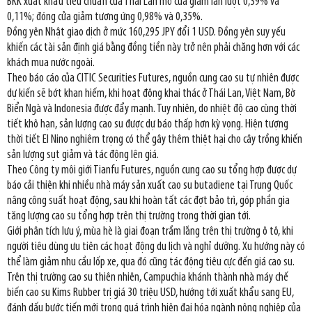
BKK xuất khẩu tiêu chuẩn của Thái Lan mở cửa giảm lần lượt 0,39% và
0,11%; đóng cửa giảm tương ứng 0,98% và 0,35%.
Đồng yên Nhật giao dịch ở mức 160,295 JPY đổi 1 USD. Đồng yên suy yếu
khiến các tài sản định giá bằng đồng tiền này trở nên phải chăng hơn với các
khách mua nước ngoài.
Theo báo cáo của CITIC Securities Futures, nguồn cung cao su tự nhiên được
dự kiến sẽ bớt khan hiếm, khi hoạt động khai thác ở Thái Lan, Việt Nam, Bờ
Biển Ngà và Indonesia được đẩy mạnh. Tuy nhiên, do nhiệt độ cao cùng thời
tiết khô hạn, sản lượng cao su được dự báo thấp hơn kỳ vọng. Hiện tượng
thời tiết El Nino nghiêm trọng có thể gây thêm thiệt hại cho cây trồng khiến
sản lượng sụt giảm và tác động lên giá.
Theo Công ty môi giới Tianfu Futures, nguồn cung cao su tổng hợp được dự
báo cải thiện khi nhiều nhà máy sản xuất cao su butadiene tại Trung Quốc
nâng công suất hoạt động, sau khi hoàn tất các đợt bảo trì, góp phần gia
tăng lượng cao su tổng hợp trên thị trường trong thời gian tới.
Giới phân tích lưu ý, mùa hè là giai đoạn trầm lắng trên thị trường ô tô, khi
người tiêu dùng ưu tiên các hoạt động du lịch và nghỉ dưỡng. Xu hướng này có
thể làm giảm nhu cầu lốp xe, qua đó cũng tác động tiêu cực đến giá cao su.
Trên thị trường cao su thiên nhiên, Campuchia khánh thành nhà máy chế
biến cao su Kims Rubber trị giá 30 triệu USD, hướng tới xuất khẩu sang EU,
đánh dấu bước tiến mới trong quá trình hiện đại hóa ngành nông nghiệp của