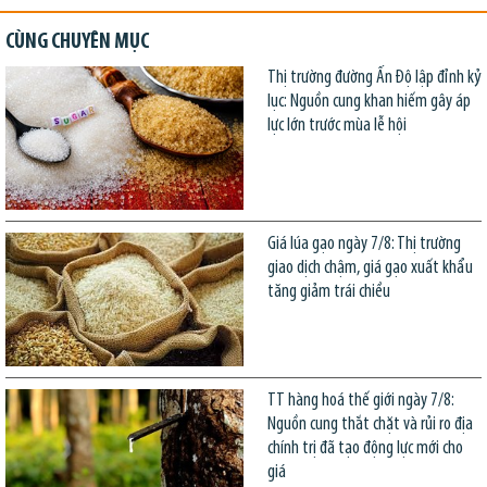
CÙNG CHUYÊN MỤC
Thị trường đường Ấn Độ lập đỉnh kỷ
lục: Nguồn cung khan hiếm gây áp
lực lớn trước mùa lễ hội
Giá lúa gạo ngày 7/8: Thị trường
giao dịch chậm, giá gạo xuất khẩu
tăng giảm trái chiều
TT hàng hoá thế giới ngày 7/8:
Nguồn cung thắt chặt và rủi ro địa
chính trị đã tạo động lực mới cho
giá