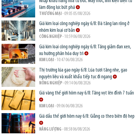
Nhập khẩu hàng hóa từ Đức: Máy móc, linh kiện điện tử
làm động lực bứt phá
THƯƠNG MẠI
- 09:05 05/08/2026
Giá kim loại công nghiệp ngày 6/8: Đà tăng lan rộng ở
nhóm kim loại cơ bản
CÔNG NGHIỆP
- 10:59 06/08/2026
Giá kim loại công nghiệp ngày 6/8: Tăng giảm đan xen,
xu hướng phân hóa duy trì
KIM LOẠI
- 10:47 06/08/2026
Thị trường lúa gạo ngày 6/8: Lúa tươi tăng nhẹ, gạo
nguyên liệu và xuất khẩu tiếp tục đi ngang
NÔNG NGHIỆP
- 09:14 06/08/2026
Giá vàng thế giới hôm nay 6/8: Tăng vọt lên đỉnh 7 tuần
KIM LOẠI
- 09:06 06/08/2026
Giá dầu thế giới hôm nay 6/8: Giằng co theo biên độ hẹp
NĂNG LƯỢNG
- 08:58 06/08/2026