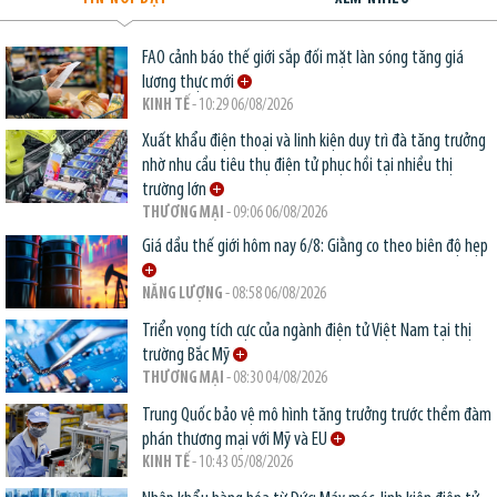
FAO cảnh báo thế giới sắp đối mặt làn sóng tăng giá
lương thực mới
KINH TẾ
- 10:29 06/08/2026
Xuất khẩu điện thoại và linh kiện duy trì đà tăng trưởng
nhờ nhu cầu tiêu thụ điện tử phục hồi tại nhiều thị
trường lớn
THƯƠNG MẠI
- 09:06 06/08/2026
Giá dầu thế giới hôm nay 6/8: Giằng co theo biên độ hẹp
NĂNG LƯỢNG
- 08:58 06/08/2026
Triển vọng tích cực của ngành điện tử Việt Nam tại thị
trường Bắc Mỹ
THƯƠNG MẠI
- 08:30 04/08/2026
Trung Quốc bảo vệ mô hình tăng trưởng trước thềm đàm
phán thương mại với Mỹ và EU
KINH TẾ
- 10:43 05/08/2026