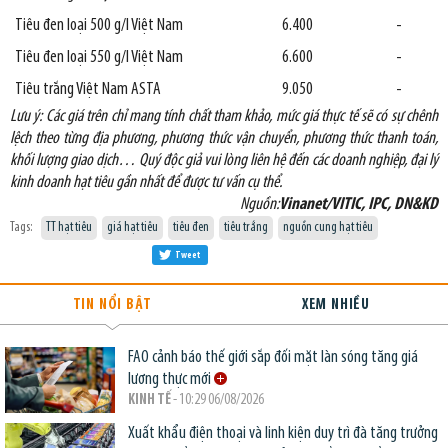
Tiêu đen loại 500 g/l Việt Nam
6.400
-
Tiêu đen loại 550 g/l Việt Nam
6.600
-
Tiêu trắng Việt Nam ASTA
9.050
-
Lưu ý: Các giá trên chỉ mang tính chất tham khảo, mức giá thực tế sẽ có sự chênh
lệch theo từng địa phương, phương thức vận chuyển, phương thức thanh toán,
khối lượng giao dịch… Quý độc giả vui lòng liên hệ đến các doanh nghiệp, đại lý
kinh doanh hạt tiêu gần nhất để được tư vấn cụ thể.
Nguồn:
Vinanet/VITIC, IPC, DN&KD
Tags:
TT hạt tiêu
giá hạt tiêu
tiêu đen
tiêu trắng
nguồn cung hạt tiêu
Tweet
TIN NỔI BẬT
XEM NHIỀU
FAO cảnh báo thế giới sắp đối mặt làn sóng tăng giá
lương thực mới
KINH TẾ
- 10:29 06/08/2026
Xuất khẩu điện thoại và linh kiện duy trì đà tăng trưởng