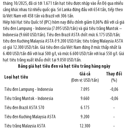
tháng 10/2025, đã có tới 1.671 tấn hạt tiêu được nhập vào Ấn Độ qua nhiều
cảng khác nhau từ nhiều quốc gia. Sri Lanka đứng đầu với 654 tấn, tiếp theo
là Việt Nam với 458 tấn và Brazil với 306 tấn.
Hiệp hội Hạt tiêu Quốc tế (IPC) hôm nay điều chỉnh giảm 0,06% đối với cả giá
tiêu đen Lampung - Indonesia (7.095 USD/tấn) và giá tiêu trắng Muntok –
Indonesia (9.660 USD/tấn). Tiêu đen Brazil ASTA chốt mức 6.175 USD/tấn;
tiêu đen Kuching Malaysia ASTA ở 9.200 USD/tấn; tiêu trắng Malaysia ASTA
có giá 12.300 USD/tấn. Giá tiêu đen của Việt Nam đứng ở mức thấp nhất là
6.400 USD/tấn đối với loại 500 g/l, và mức 6.600 USD/tấn với loại 550 g/l. Giá
hạt tiêu trắng xuất khẩu chốt tại 9.050 USD/tấn.
Bảng giá hạt tiêu đen và hạt tiêu trắng hàng ngày
Giá cả
Thay đổi
Loại hạt tiêu
(Đơn vị: USD/tấn)
(%)
Tiêu đen Lampung - Indonesia
7.095
-0,06
Tiêu trắng Muntok - Indonesia
9.660
-0,06
Tiêu đen Brazil ASTA 570
6.175
-
Tiêu đen Kuching Malaysia ASTA
9.200
-
Tiêu trắng Malaysia ASTA
12.300
-