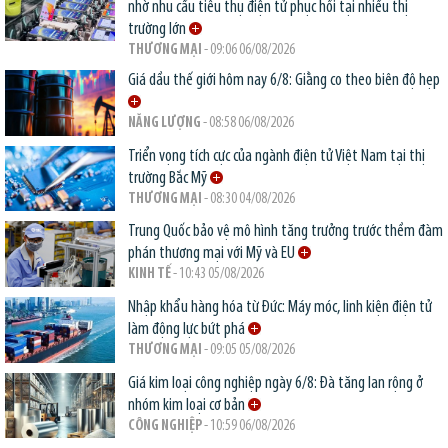
nhờ nhu cầu tiêu thụ điện tử phục hồi tại nhiều thị
trường lớn
THƯƠNG MẠI
- 09:06 06/08/2026
Giá dầu thế giới hôm nay 6/8: Giằng co theo biên độ hẹp
NĂNG LƯỢNG
- 08:58 06/08/2026
Triển vọng tích cực của ngành điện tử Việt Nam tại thị
trường Bắc Mỹ
THƯƠNG MẠI
- 08:30 04/08/2026
Trung Quốc bảo vệ mô hình tăng trưởng trước thềm đàm
phán thương mại với Mỹ và EU
KINH TẾ
- 10:43 05/08/2026
Nhập khẩu hàng hóa từ Đức: Máy móc, linh kiện điện tử
làm động lực bứt phá
THƯƠNG MẠI
- 09:05 05/08/2026
Giá kim loại công nghiệp ngày 6/8: Đà tăng lan rộng ở
nhóm kim loại cơ bản
CÔNG NGHIỆP
- 10:59 06/08/2026