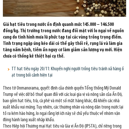
Giá hạt tiêu trong nước ổn định quanh mức 145.000 – 146.500
đồng/kg. Thị trường trong nước đang đối mặt với lo ngại về nguồn
cung do tình hình mưa lũ phức tạp tại các vùng trồng trọng điểm.
Tình trạng ngập úng kéo dài có thể gây thối rễ, rụng lá và làm gia
tăng nấm bệnh, tiềm ẩn nguy cơ làm giảm sản lượng vụ mới. Hiện
chưa có thống kê thiệt hại cụ thể.
TT hạt tiêu ngày 20/11: Khuyến nghị người trồng tiêu tránh xả hàng ồ
ạt trong bối cảnh hiện tại
Theo tờ Onmanorama, quyết định của chính quyền Tổng thống Mỹ Donald
Trump về việc dỡ bỏ thuế quan đối với các loại gia vị và nông sản của Ấn Độ,
bao gồm hạt tiêu, trà, cà phê và một số mặt hàng khác, đã khiến các nhà
xuất khẩu vui mừng. Tuy nhiên, các thương nhân và nông dân trong nước lại
tỏ ra kém hào hứng, lo ngại rằng lợi ích này sẽ chủ yếu thuộc về nhóm vận
động hành lang xuất nhập khẩu.
Theo Hiệp hội Thương mại Hạt tiêu và Gia vị Ấn Độ (IPSTA), chỉ riêng trong