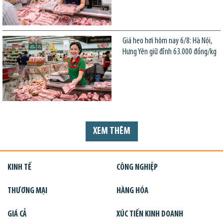
Giá heo hơi hôm nay 6/8: Hà Nội,
Hưng Yên giữ đỉnh 63.000 đồng/kg
XEM THÊM
KINH TẾ
CÔNG NGHIỆP
THƯƠNG MẠI
HÀNG HÓA
GIÁ CẢ
XÚC TIẾN KINH DOANH