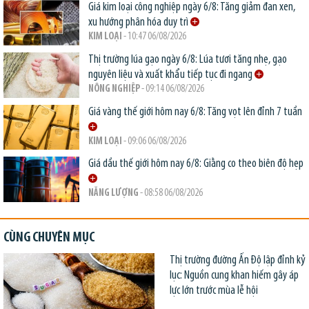
Giá kim loại công nghiệp ngày 6/8: Tăng giảm đan xen,
xu hướng phân hóa duy trì
KIM LOẠI
- 10:47 06/08/2026
Thị trường lúa gạo ngày 6/8: Lúa tươi tăng nhẹ, gạo
nguyên liệu và xuất khẩu tiếp tục đi ngang
NÔNG NGHIỆP
- 09:14 06/08/2026
Giá vàng thế giới hôm nay 6/8: Tăng vọt lên đỉnh 7 tuần
KIM LOẠI
- 09:06 06/08/2026
Giá dầu thế giới hôm nay 6/8: Giằng co theo biên độ hẹp
NĂNG LƯỢNG
- 08:58 06/08/2026
CÙNG CHUYÊN MỤC
Thị trường đường Ấn Độ lập đỉnh kỷ
lục: Nguồn cung khan hiếm gây áp
lực lớn trước mùa lễ hội