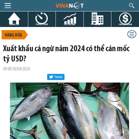
TRANG CHỦ
TIN GIỜ CHÓT
THỊ TRƯỜNG
DỰ ÁN
CHỨNG KHOÁN
HÀNG HÓA
Xuất khẩu cá ngừ năm 2024 có thể cán mốc
tỷ USD?
09:00 30/04/2024
Tweet