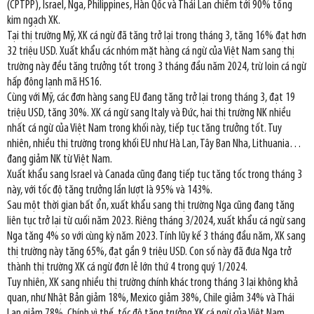
(CPTPP), Israel, Nga, Philippines, Hàn Qốc và Thái Lan chiếm tới 90% tổng
kim ngạch XK.
Tại thị trường Mỹ, XK cá ngừ đã tăng trở lại trong tháng 3, tăng 16% đạt hơn
32 triệu USD. Xuất khẩu các nhóm mặt hàng cá ngừ của Việt Nam sang thị
trường này đều tăng trưởng tốt trong 3 tháng đầu năm 2024, trừ loin cá ngừ
hấp đông lạnh mã HS16.
Cùng với Mỹ, các đơn hàng sang EU đang tăng trở lại trong tháng 3, đạt 19
triệu USD, tăng 30%. XK cá ngừ sang Italy và Đức, hai thị trường NK nhiều
nhất cá ngừ của Việt Nam trong khối này, tiếp tục tăng trưởng tốt. Tuy
nhiên, nhiều thị trường trong khối EU như Hà Lan, Tây Ban Nha, Lithuania…
đang giảm NK từ Việt Nam.
Xuất khẩu sang Israel và Canada cũng đang tiếp tục tăng tốc trong tháng 3
này, với tốc độ tăng trưởng lần lượt là 95% và 143%.
Sau một thời gian bất ổn, xuất khẩu sang thị trường Nga cũng đang tăng
liên tục trở lại từ cuối năm 2023. Riêng tháng 3/2024, xuất khẩu cá ngừ sang
Nga tăng 4% so với cùng kỳ năm 2023. Tính lũy kế 3 tháng đầu năm, XK sang
thị trường này tăng 65%, đạt gần 9 triệu USD. Con số này đã đưa Nga trở
thành thị trường XK cá ngừ đơn lẻ lớn thứ 4 trong quý 1/2024.
Tuy nhiên, XK sang nhiều thị trường chính khác trong tháng 3 lại không khả
quan, như Nhật Bản giảm 18%, Mexico giảm 38%, Chile giảm 34% và Thái
Lan giảm 78%. Chính vì thế, tốc độ tăng trưởng XK cá ngừ của Việt Nam