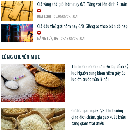
Giá vàng thế giới hôm nay 6/8: Tăng vọt lên đỉnh 7 tuần
KIM LOẠI
- 09:06 06/08/2026
Giá dầu thế giới hôm nay 6/8: Giằng co theo biên độ hẹp
NĂNG LƯỢNG
- 08:58 06/08/2026
CÙNG CHUYÊN MỤC
Thị trường đường Ấn Độ lập đỉnh kỷ
lục: Nguồn cung khan hiếm gây áp
lực lớn trước mùa lễ hội
Giá lúa gạo ngày 7/8: Thị trường
giao dịch chậm, giá gạo xuất khẩu
tăng giảm trái chiều