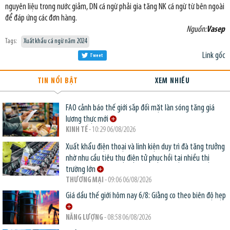
nguyên liệu trong nước giảm, DN cá ngừ phải gia tăng NK cá ngừ từ bên ngoài
để đáp ứng các đơn hàng.
Nguồn:
Vasep
Tags:
Xuất khẩu cá ngừ năm 2024
Link gốc
Tweet
TIN NỔI BẬT
XEM NHIỀU
FAO cảnh báo thế giới sắp đối mặt làn sóng tăng giá
lương thực mới
KINH TẾ
- 10:29 06/08/2026
Xuất khẩu điện thoại và linh kiện duy trì đà tăng trưởng
nhờ nhu cầu tiêu thụ điện tử phục hồi tại nhiều thị
trường lớn
THƯƠNG MẠI
- 09:06 06/08/2026
Giá dầu thế giới hôm nay 6/8: Giằng co theo biên độ hẹp
NĂNG LƯỢNG
- 08:58 06/08/2026