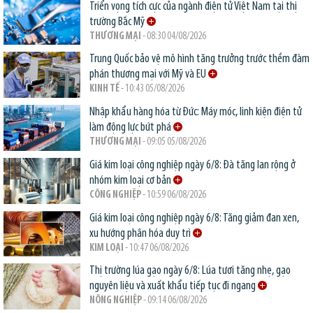
Triển vọng tích cực của ngành điện tử Việt Nam tại thị
trường Bắc Mỹ
THƯƠNG MẠI
- 08:30 04/08/2026
Trung Quốc bảo vệ mô hình tăng trưởng trước thềm đàm
phán thương mại với Mỹ và EU
KINH TẾ
- 10:43 05/08/2026
Nhập khẩu hàng hóa từ Đức: Máy móc, linh kiện điện tử
làm động lực bứt phá
THƯƠNG MẠI
- 09:05 05/08/2026
Giá kim loại công nghiệp ngày 6/8: Đà tăng lan rộng ở
nhóm kim loại cơ bản
CÔNG NGHIỆP
- 10:59 06/08/2026
Giá kim loại công nghiệp ngày 6/8: Tăng giảm đan xen,
xu hướng phân hóa duy trì
KIM LOẠI
- 10:47 06/08/2026
Thị trường lúa gạo ngày 6/8: Lúa tươi tăng nhẹ, gạo
nguyên liệu và xuất khẩu tiếp tục đi ngang
NÔNG NGHIỆP
- 09:14 06/08/2026