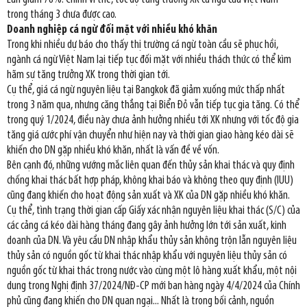
trong tháng 3 chưa được cao.
Doanh nghiệp cá ngừ đối mặt với nhiều khó khăn
Trong khi nhiều dự báo cho thấy thị trường cá ngừ toàn cầu sẽ phục hồi,
ngành cá ngừ Việt Nam lại tiếp tục đối mặt với nhiều thách thức có thể kìm
hãm sự tăng trưởng XK trong thời gian tới.
Cụ thể, giá cá ngừ nguyên liệu tại Bangkok đã giảm xuống mức thấp nhất
trong 3 năm qua, nhưng căng thẳng tại Biển Đỏ vẫn tiếp tục gia tăng. Có thể
trong quý 1/2024, điều này chưa ảnh hưởng nhiều tới XK nhưng với tốc độ gia
tăng giá cước phí vận chuyển như hiện nay và thời gian giao hàng kéo dài sẽ
khiến cho DN gặp nhiều khó khăn, nhất là vấn đề về vốn.
Bên cạnh đó, những vướng mắc liên quan đến thủy sản khai thác và quy định
chống khai thác bất hợp pháp, không khai báo và không theo quy định (IUU)
cũng đang khiến cho hoạt động sản xuất và XK của DN gặp nhiều khó khăn.
Cụ thể, tình trạng thời gian cấp Giấy xác nhận nguyên liệu khai thác (S/C) của
các cảng cá kéo dài hàng tháng đang gây ảnh hưởng lớn tới sản xuất, kinh
doanh của DN. Và yêu cầu DN nhập khẩu thủy sản không trộn lẫn nguyên liệu
thủy sản có nguồn gốc từ khai thác nhập khẩu với nguyên liệu thủy sản có
nguồn gốc từ khai thác trong nước vào cùng một lô hàng xuất khẩu, một nội
dung trong Nghị định 37/2024/NĐ-CP mới ban hàng ngày 4/4/2024 của Chính
phủ cũng đang khiến cho DN quan ngại... Nhất là trong bối cảnh, nguồn