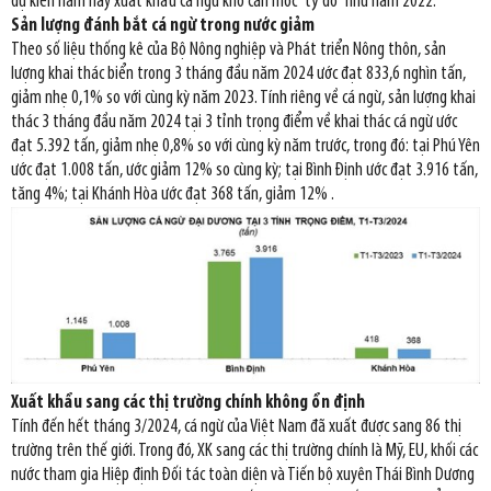
dự kiến năm nay xuất khẩu cá ngừ khó cán mốc “tỷ đô” như năm 2022.
Sản lượng đánh bắt cá ngừ trong nước giảm
Theo số liệu thống kê của Bộ Nông nghiệp và Phát triển Nông thôn, sản
lượng khai thác biển trong 3 tháng đầu năm 2024 ước đạt 833,6 nghìn tấn,
giảm nhẹ 0,1% so với cùng kỳ năm 2023. Tính riêng về cá ngừ, sản lượng khai
thác 3 tháng đầu năm 2024 tại 3 tỉnh trọng điểm về khai thác cá ngừ ước
đạt 5.392 tấn, giảm nhẹ 0,8% so với cùng kỳ năm trước, trong đó: tại Phú Yên
ước đạt 1.008 tấn, ước giảm 12% so cùng kỳ; tại Bình Định ước đạt 3.916 tấn,
tăng 4%; tại Khánh Hòa ước đạt 368 tấn, giảm 12% .
Xuất khẩu sang các thị trường chính không ổn định
Tính đến hết tháng 3/2024, cá ngừ của Việt Nam đã xuất được sang 86 thị
trường trên thế giới. Trong đó, XK sang các thị trường chính là Mỹ, EU, khối các
nước tham gia Hiệp định Đối tác toàn diện và Tiến bộ xuyên Thái Bình Dương