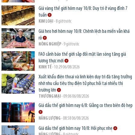
Giá vàng thế giới hôm nay 10/8: Duy trì ở vùng đỉnh 7
tuần
KIM LOẠI
- 8 giờ trước
Giá heo hơi hôm nay 10/8: Chênh lệch ba miền vẫn khá
rõ
NÔNG NGHIỆP
- 9 giờ trước
FAO cảnh báo thế giới sắp đối mặt làn sóng tăng giá
lương thực mới
KINH TẾ
- 10:29 06/08/2026
Xuất khẩu điện thoại và linh kiện duy trì đà tăng trưởng
nhờ nhu cầu tiêu thụ điện tử phục hồi tại nhiều thị
trường lớn
THƯƠNG MẠI
- 09:06 06/08/2026
Giá dầu thế giới hôm nay 6/8: Giằng co theo biên độ hẹp
NĂNG LƯỢNG
- 08:58 06/08/2026
Giá dầu thế giới hôm nay 10/8: Hồi phục nhẹ
NĂNG LƯỢNG
- 8 giờ trước