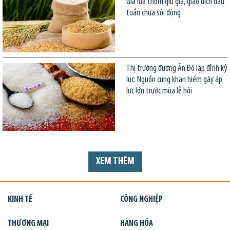
Giá lúa thơm giữ giá, giao dịch đầu
tuần chưa sôi động
Thị trường đường Ấn Độ lập đỉnh kỷ
lục: Nguồn cung khan hiếm gây áp
lực lớn trước mùa lễ hội
XEM THÊM
KINH TẾ
CÔNG NGHIỆP
THƯƠNG MẠI
HÀNG HÓA