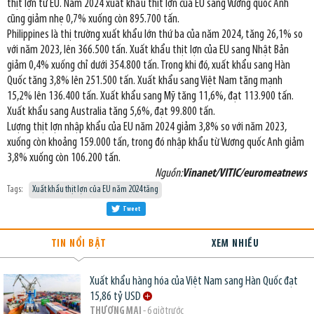
thịt lợn từ EU. Năm 2024 xuất khẩu thịt lợn của EU sang Vương quốc Anh
cũng giảm nhẹ 0,7% xuống còn 895.700 tấn.
Philippines là thị trường xuất khẩu lớn thứ ba của năm 2024, tăng 26,1% so
với năm 2023, lên 366.500 tấn. Xuất khẩu thịt lợn của EU sang Nhật Bản
giảm 0,4% xuống chỉ dưới 354.800 tấn. Trong khi đó, xuất khẩu sang Hàn
Quốc tăng 3,8% lên 251.500 tấn. Xuất khẩu sang Việt Nam tăng mạnh
15,2% lên 136.400 tấn. Xuất khẩu sang Mỹ tăng 11,6%, đạt 113.900 tấn.
Xuất khẩu sang Australia tăng 5,6%, đạt 99.800 tấn.
Lượng thịt lợn nhập khẩu của EU năm 2024 giảm 3,8% so với năm 2023,
xuống còn khoảng 159.000 tấn, trong đó nhập khẩu từ Vương quốc Anh giảm
3,8% xuống còn 106.200 tấn.
Nguồn:
Vinanet/VITIC/euromeatnews
Tags:
Xuất khẩu thịt lợn của EU năm 2024 tăng
Tweet
TIN NỔI BẬT
XEM NHIỀU
Xuất khẩu hàng hóa của Việt Nam sang Hàn Quốc đạt
15,86 tỷ USD
THƯƠNG MẠI
- 6 giờ trước