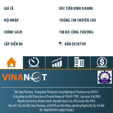
GIÁ CẢ
XÚC TIẾN KINH DOANH
HỘI NHẬP
THÔNG TIN CHUYÊN SÂU
CHÍNH SÁCH
TIN BỘ CÔNG THƯƠNG
SẮP DIỄN RA
BẢN DESKTOP
TRANG CHỦ
TIN GIỜ CHÓT
THỊ TRƯỜNG
DỰ ÁN
CHỨNG KHOÁN
Bộ Công Thương - Trung tâm Thông tin Công Nghiệp và Thương mại (VITIC)
Giấy phép của Bộ Thông tin và Truyền thông số 114/GP-TTĐT, cấp ngày 3/6/2024
Người chịu trách nhiệm chính: Nguyễn Quốc Lân, Phó Giám đốc VITIC
Địa chỉ: Tòa nhà Bộ Công Thương, số 655 Phạm Văn Đồng, phường Nghĩa Đô, Tp. Hà Nội
ĐT: (04)39341911; (04)37153632