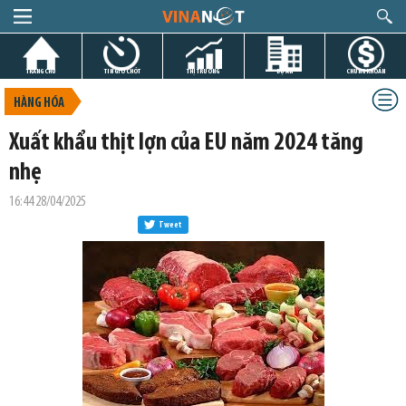
TRANG CHỦ
TIN GIỜ CHÓT
THỊ TRƯỜNG
DỰ ÁN
CHỨNG KHOÁN
HÀNG HÓA
Xuất khẩu thịt lợn của EU năm 2024 tăng
nhẹ
16:44 28/04/2025
Tweet