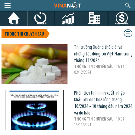
TRANG CHỦ
TIN GIỜ CHÓT
THỊ TRƯỜNG
DỰ ÁN
CHỨNG KHOÁN
THÔNG TIN CHUYÊN SÂU
Thị trường Đường thế giới và
những tác động tới Việt Nam trong
tháng 11/2024
THÔNG TIN CHUYÊN SÂU
- 16:14
02/12/2024
Phân tích tình hình xuất, nhập
khẩu khí đốt hoá lỏng tháng
10/2024 - 10 tháng đầu năm 2024
và dự báo
THÔNG TIN CHUYÊN SÂU
- 10:04
15/11/2024