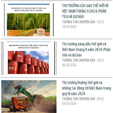
THỊ TRƯỜNG LÚA GẠO THẾ GIỚI VÀ
VIỆT NAM THÁNG 9/2024: PHÂN
TÍCH VÀ DỰ BÁO
THÔNG TIN CHUYÊN SÂU
- 10:53
10/10/2024
Thị trường xăng dầu thế giới và
Việt Nam tháng 9 năm 2024: Phân
tích và dự báo
THÔNG TIN CHUYÊN SÂU
- 20:53
06/10/2024
Thị trường Đường thế giới và
những tác động tới Việt Nam trong
quý III năm 2024
THÔNG TIN CHUYÊN SÂU
- 09:41
03/10/2024