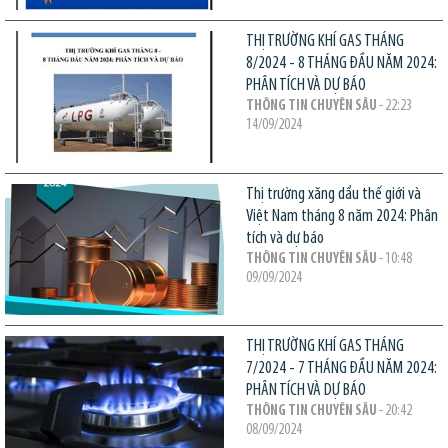
THỊ TRƯỜNG KHÍ GAS THÁNG
8/2024 - 8 THÁNG ĐẦU NĂM 2024:
PHÂN TÍCH VÀ DỰ BÁO
THÔNG TIN CHUYÊN SÂU
- 22:23
14/09/2024
Thị trường xăng dầu thế giới và
Việt Nam tháng 8 năm 2024: Phân
tích và dự báo
THÔNG TIN CHUYÊN SÂU
- 10:48
09/09/2024
THỊ TRƯỜNG KHÍ GAS THÁNG
7/2024 - 7 THÁNG ĐẦU NĂM 2024:
PHÂN TÍCH VÀ DỰ BÁO
THÔNG TIN CHUYÊN SÂU
- 20:42
08/09/2024