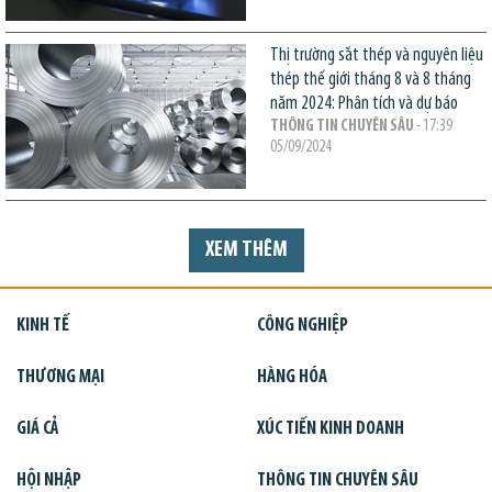
Thị trường sắt thép và nguyên liệu
thép thế giới tháng 8 và 8 tháng
năm 2024: Phân tích và dự báo
THÔNG TIN CHUYÊN SÂU
- 17:39
05/09/2024
XEM THÊM
KINH TẾ
CÔNG NGHIỆP
THƯƠNG MẠI
HÀNG HÓA
GIÁ CẢ
XÚC TIẾN KINH DOANH
HỘI NHẬP
THÔNG TIN CHUYÊN SÂU