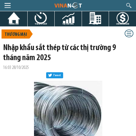
TRANG CHỦ
TIN GIỜ CHÓT
THỊ TRƯỜNG
DỰ ÁN
CHỨNG KHOÁN
THƯƠNG MẠI
Nhập khẩu sắt thép từ các thị trường 9
tháng năm 2025
16:03 28/10/2025
Tweet