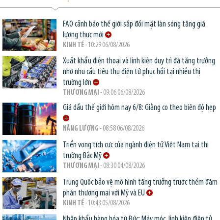
FAO cảnh báo thế giới sắp đối mặt làn sóng tăng giá
lương thực mới
KINH TẾ
- 10:29 06/08/2026
Xuất khẩu điện thoại và linh kiện duy trì đà tăng trưởng
nhờ nhu cầu tiêu thụ điện tử phục hồi tại nhiều thị
trường lớn
THƯƠNG MẠI
- 09:06 06/08/2026
Giá dầu thế giới hôm nay 6/8: Giằng co theo biên độ hẹp
NĂNG LƯỢNG
- 08:58 06/08/2026
Triển vọng tích cực của ngành điện tử Việt Nam tại thị
trường Bắc Mỹ
THƯƠNG MẠI
- 08:30 04/08/2026
Trung Quốc bảo vệ mô hình tăng trưởng trước thềm đàm
phán thương mại với Mỹ và EU
KINH TẾ
- 10:43 05/08/2026
Nhập khẩu hàng hóa từ Đức: Máy móc, linh kiện điện tử