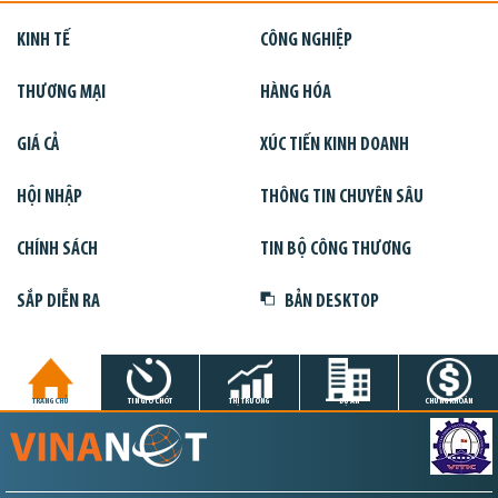
KINH TẾ
CÔNG NGHIỆP
THƯƠNG MẠI
HÀNG HÓA
GIÁ CẢ
XÚC TIẾN KINH DOANH
HỘI NHẬP
THÔNG TIN CHUYÊN SÂU
CHÍNH SÁCH
TIN BỘ CÔNG THƯƠNG
SẮP DIỄN RA
BẢN DESKTOP
TRANG CHỦ
TIN GIỜ CHÓT
THỊ TRƯỜNG
DỰ ÁN
CHỨNG KHOÁN