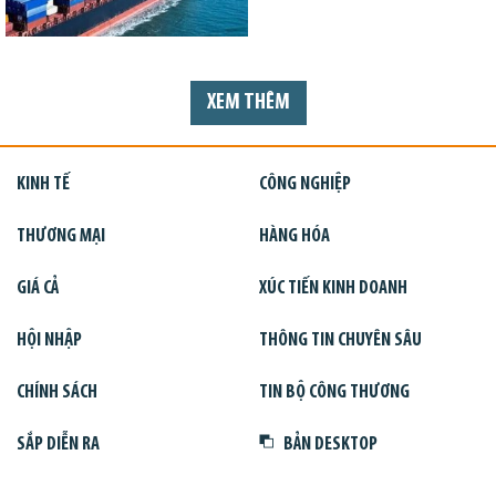
XEM THÊM
KINH TẾ
CÔNG NGHIỆP
THƯƠNG MẠI
HÀNG HÓA
GIÁ CẢ
XÚC TIẾN KINH DOANH
HỘI NHẬP
THÔNG TIN CHUYÊN SÂU
CHÍNH SÁCH
TIN BỘ CÔNG THƯƠNG
SẮP DIỄN RA
BẢN DESKTOP