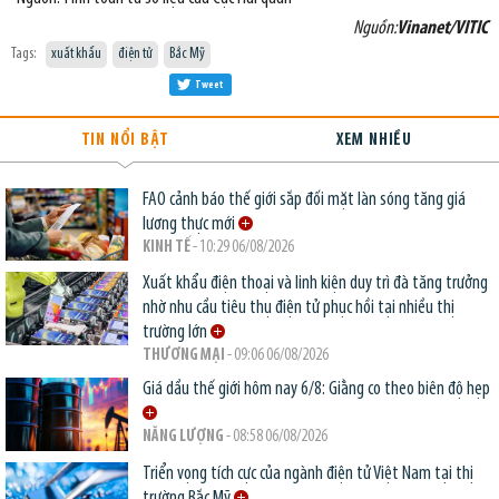
Nguồn:
Vinanet/VITIC
Tags:
xuất khẩu
điện tử
Bắc Mỹ
Tweet
TIN NỔI BẬT
XEM NHIỀU
FAO cảnh báo thế giới sắp đối mặt làn sóng tăng giá
lương thực mới
KINH TẾ
- 10:29 06/08/2026
Xuất khẩu điện thoại và linh kiện duy trì đà tăng trưởng
nhờ nhu cầu tiêu thụ điện tử phục hồi tại nhiều thị
trường lớn
THƯƠNG MẠI
- 09:06 06/08/2026
Giá dầu thế giới hôm nay 6/8: Giằng co theo biên độ hẹp
NĂNG LƯỢNG
- 08:58 06/08/2026
Triển vọng tích cực của ngành điện tử Việt Nam tại thị
trường Bắc Mỹ