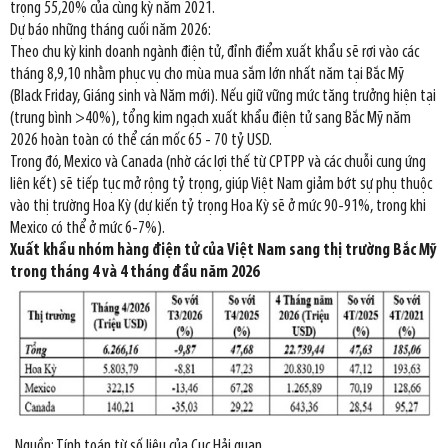
trọng 55,20% của cùng kỳ năm 2021.
Dự báo những tháng cuối năm 2026:
Theo chu kỳ kinh doanh ngành điện tử, đỉnh điểm xuất khẩu sẽ rơi vào các
tháng 8,9,10 nhằm phục vụ cho mùa mua sắm lớn nhất năm tại Bắc Mỹ
(Black Friday, Giáng sinh và Năm mới). Nếu giữ vững mức tăng trưởng hiện tại
(trung bình >40%), tổng kim ngạch xuất khẩu điện tử sang Bắc Mỹ năm
2026 hoàn toàn có thể cán mốc 65 - 70 tỷ USD.
Trong đó, Mexico và Canada (nhờ các lợi thế từ CPTPP và các chuỗi cung ứng
liên kết) sẽ tiếp tục mở rộng tỷ trọng, giúp Việt Nam giảm bớt sự phụ thuộc
vào thị trường Hoa Kỳ (dự kiến tỷ trọng Hoa Kỳ sẽ ở mức 90-91%, trong khi
Mexico có thể ở mức 6-7%).
Xuất khẩu nhóm hàng điện tử của Việt Nam sang thị trường Bắc Mỹ
trong tháng 4 và 4 tháng đầu năm 2026
Nguồn: Tính toán từ số liệu của Cục Hải quan