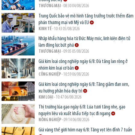
THƯƠNG MẠI
- 08:30 04/08/2026
Trung Quốc bảo vệ mô hình tăng trưởng trước thềm đàm
phán thương mại với Mỹ và EU
KINH TẾ
- 10:43 05/08/2026
Nhập khẩu hàng hóa từ Đức: Máy móc, linh kiện điện tử
làm động lực bứt phá
THƯƠNG MẠI
- 09:05 05/08/2026
Giá kim loại công nghiệp ngày 6/8: Đà tăng lan rộng ở
nhóm kim loại cơ bản
CÔNG NGHIỆP
- 10:59 06/08/2026
Giá kim loại công nghiệp ngày 6/8: Tăng giảm đan xen,
xu hướng phân hóa duy trì
KIM LOẠI
- 10:47 06/08/2026
Thị trường lúa gạo ngày 6/8: Lúa tươi tăng nhẹ, gạo
nguyên liệu và xuất khẩu tiếp tục đi ngang
NÔNG NGHIỆP
- 09:14 06/08/2026
Giá vàng thế giới hôm nay 6/8: Tăng vọt lên đỉnh 7 tuần