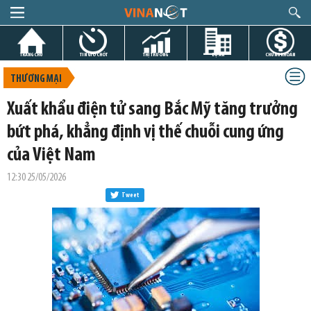
TRANG CHỦ
TIN GIỜ CHÓT
THỊ TRƯỜNG
DỰ ÁN
CHỨNG KHOÁN
THƯƠNG MẠI
Xuất khẩu điện tử sang Bắc Mỹ tăng trưởng
bứt phá, khẳng định vị thế chuỗi cung ứng
của Việt Nam
12:30 25/05/2026
Tweet