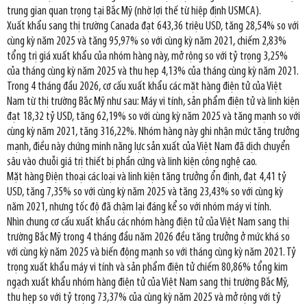
trung gian quan trọng tại Bắc Mỹ (nhờ lợi thế từ hiệp định USMCA).
Xuất khẩu sang thị trường Canada đạt 643,36 triệu USD, tăng 28,54% so với
cùng kỳ năm 2025 và tăng 95,97% so với cùng kỳ năm 2021, chiếm 2,83%
tổng trị giá xuất khẩu của nhóm hàng này, mở rộng so với tỷ trọng 3,25%
của tháng cùng kỳ năm 2025 và thu hẹp 4,13% của tháng cùng kỳ năm 2021.
Trong 4 tháng đầu 2026, cơ cấu xuất khẩu các mặt hàng điện tử của Việt
Nam từ thị trường Bắc Mỹ như sau: Máy vi tính, sản phẩm điện tử và linh kiện
đạt 18,32 tỷ USD, tăng 62,19% so với cùng kỳ năm 2025 và tăng mạnh so với
cùng kỳ năm 2021, tăng 316,22%. Nhóm hàng này ghi nhận mức tăng trưởng
mạnh, điều này chứng minh năng lực sản xuất của Việt Nam đã dịch chuyển
sâu vào chuỗi giá trị thiết bị phần cứng và linh kiện công nghệ cao.
Mặt hàng Điện thoại các loại và linh kiện tăng trưởng ổn định, đạt 4,41 tỷ
USD, tăng 7,35% so với cùng kỳ năm 2025 và tăng 23,43% so với cùng kỳ
năm 2021, nhưng tốc độ đã chậm lại đáng kể so với nhóm máy vi tính.
Nhìn chung cơ cấu xuất khẩu các nhóm hàng điện tử của Việt Nam sang thị
trường Bắc Mỹ trong 4 tháng đầu năm 2026 đều tăng trưởng ở mức khá so
với cùng kỳ năm 2025 và biến động mạnh so với tháng cùng kỳ năm 2021. Tỷ
trọng xuất khẩu máy vi tính và sản phẩm điện tử chiếm 80,86% tổng kim
ngạch xuất khẩu nhóm hàng điện tử của Việt Nam sang thị trường Bắc Mỹ,
thu hẹp so với tỷ trọng 73,37% của cùng kỳ năm 2025 và mở rộng với tỷ