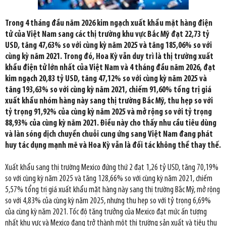
Trong 4 tháng đầu năm 2026 kim ngạch xuất khẩu mặt hàng điện
tử của Việt Nam sang các thị trường khu vực Bắc Mỹ đạt 22,73 tỷ
USD, tăng 47,63% so với cùng kỳ năm 2025 và tăng 185,06% so với
cùng kỳ năm 2021. Trong đó, Hoa Kỳ vẫn duy trì là thị trường xuất
khẩu điện tử lớn nhất của Việt Nam và 4 tháng đầu năm 2026, đạt
kim ngạch 20,83 tỷ USD, tăng 47,12% so với cùng kỳ năm 2025 và
tăng 193,63% so với cùng kỳ năm 2021, chiếm 91,60% tổng trị giá
xuất khẩu nhóm hàng này sang thị trường Bắc Mỹ, thu hẹp so với
tỷ trọng 91,92% của cùng kỳ năm 2025 và mở rộng so với tỷ trọng
88,93% của cùng kỳ năm 2021. Điều này cho thấy nhu cầu tiêu dùng
và làn sóng dịch chuyển chuỗi cung ứng sang Việt Nam đang phát
huy tác dụng mạnh mẽ và Hoa Kỳ vẫn là đối tác không thể thay thế.
Xuất khẩu sang thị trường Mexico đứng thứ 2 đạt 1,26 tỷ USD, tăng 70,19%
so với cùng kỳ năm 2025 và tăng 128,66% so với cùng kỳ năm 2021, chiếm
5,57% tổng trị giá xuất khẩu mặt hàng này sang thị trường Bắc Mỹ, mở rộng
so với 4,83% của cùng kỳ năm 2025, nhưng thu hẹp so với tỷ trọng 6,69%
của cùng kỳ năm 2021. Tốc độ tăng trưởng của Mexico đạt mức ấn tượng
nhất khu vực và Mexico đang trở thành một thị trường sản xuất và tiêu thụ