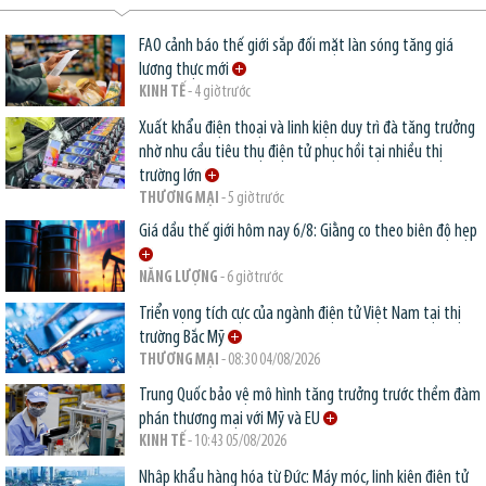
FAO cảnh báo thế giới sắp đối mặt làn sóng tăng giá
lương thực mới
KINH TẾ
- 4 giờ trước
Xuất khẩu điện thoại và linh kiện duy trì đà tăng trưởng
nhờ nhu cầu tiêu thụ điện tử phục hồi tại nhiều thị
trường lớn
THƯƠNG MẠI
- 5 giờ trước
Giá dầu thế giới hôm nay 6/8: Giằng co theo biên độ hẹp
NĂNG LƯỢNG
- 6 giờ trước
Triển vọng tích cực của ngành điện tử Việt Nam tại thị
trường Bắc Mỹ
THƯƠNG MẠI
- 08:30 04/08/2026
Trung Quốc bảo vệ mô hình tăng trưởng trước thềm đàm
phán thương mại với Mỹ và EU
KINH TẾ
- 10:43 05/08/2026
Nhập khẩu hàng hóa từ Đức: Máy móc, linh kiện điện tử