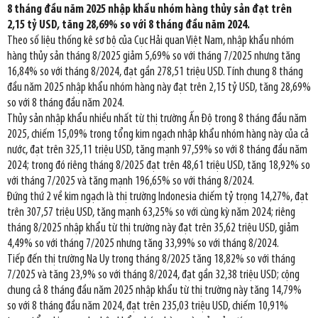
8 tháng đầu năm 2025 nhập khẩu nhóm hàng thủy sản đạt trên
2,15 tỷ USD, tăng 28,69% so với 8 tháng đầu năm 2024.
Theo số liệu thống kê sơ bộ của Cục Hải quan Việt Nam, nhập khẩu nhóm
hàng thủy sản tháng 8/2025 giảm 5,69% so với tháng 7/2025 nhưng tăng
16,84% so với tháng 8/2024, đạt gần 278,51 triệu USD. Tính chung 8 tháng
đầu năm 2025 nhập khẩu nhóm hàng này đạt trên 2,15 tỷ USD, tăng 28,69%
so với 8 tháng đầu năm 2024.
Thủy sản nhập khẩu nhiều nhất từ thị trường Ấn Độ trong 8 tháng đầu năm
2025, chiếm 15,09% trong tổng kim ngạch nhập khẩu nhóm hàng này của cả
nước, đạt trên 325,11 triệu USD, tăng mạnh 97,59% so với 8 tháng đầu năm
2024; trong đó riêng tháng 8/2025 đạt trên 48,61 triệu USD, tăng 18,92% so
với tháng 7/2025 và tăng mạnh 196,65% so với tháng 8/2024.
Đứng thứ 2 về kim ngạch là thị trường Indonesia chiếm tỷ trọng 14,27%, đạt
trên 307,57 triệu USD, tăng mạnh 63,25% so với cùng kỳ năm 2024; riêng
tháng 8/2025 nhập khẩu từ thị trường này đạt trên 35,62 triệu USD, giảm
4,49% so với tháng 7/2025 nhưng tăng 33,99% so với tháng 8/2024.
Tiếp đến thị trường Na Uy trong tháng 8/2025 tăng 18,82% so với tháng
7/2025 và tăng 23,9% so với tháng 8/2024, đạt gần 32,38 triệu USD; cộng
chung cả 8 tháng đầu năm 2025 nhập khẩu từ thị trường này tăng 14,79%
so với 8 tháng đầu năm 2024, đạt trên 235,03 triệu USD, chiếm 10,91%