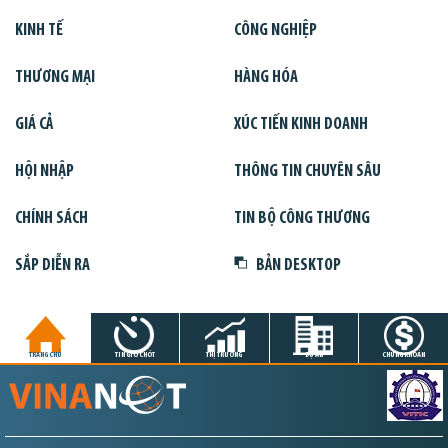
KINH TẾ
CÔNG NGHIỆP
THƯƠNG MẠI
HÀNG HÓA
GIÁ CẢ
XÚC TIẾN KINH DOANH
HỘI NHẬP
THÔNG TIN CHUYÊN SÂU
CHÍNH SÁCH
TIN BỘ CÔNG THƯƠNG
SẮP DIỄN RA
BẢN DESKTOP
TRANG CHỦ
TIN GIỜ CHÓT
THỊ TRƯỜNG
DỰ ÁN
CHỨNG KHOÁN