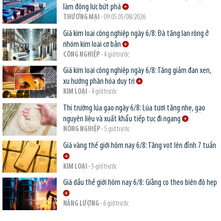
làm động lực bứt phá
THƯƠNG MẠI
- 09:05 05/08/2026
Giá kim loại công nghiệp ngày 6/8: Đà tăng lan rộng ở
nhóm kim loại cơ bản
CÔNG NGHIỆP
- 4 giờ trước
Giá kim loại công nghiệp ngày 6/8: Tăng giảm đan xen,
xu hướng phân hóa duy trì
KIM LOẠI
- 4 giờ trước
Thị trường lúa gạo ngày 6/8: Lúa tươi tăng nhẹ, gạo
nguyên liệu và xuất khẩu tiếp tục đi ngang
NÔNG NGHIỆP
- 5 giờ trước
Giá vàng thế giới hôm nay 6/8: Tăng vọt lên đỉnh 7 tuần
KIM LOẠI
- 5 giờ trước
Giá dầu thế giới hôm nay 6/8: Giằng co theo biên độ hẹp
NĂNG LƯỢNG
- 6 giờ trước