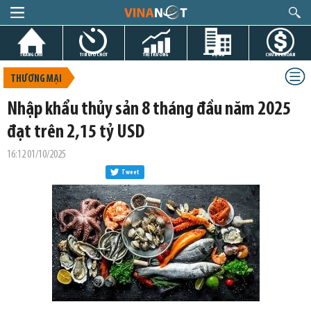
TRANG CHỦ
TIN GIỜ CHÓT
THỊ TRƯỜNG
DỰ ÁN
CHỨNG KHOÁN
THƯƠNG MẠI
Nhập khẩu thủy sản 8 tháng đầu năm 2025
đạt trên 2,15 tỷ USD
16:12 01/10/2025
Tweet