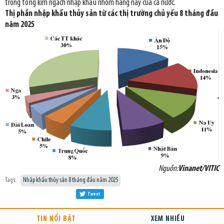
trong tổng kim ngạch nhập khẩu nhóm hàng này của cả nước.
Thị phần n
hập khẩu thủy sản từ các thị trường chủ yếu
8 tháng
đầu
năm 2025
Nguồn:
Vinanet/VITIC
Tags:
Nhập khẩu thủy sản 8 tháng đầu năm 2025
Tweet
TIN NỔI BẬT
XEM NHIỀU