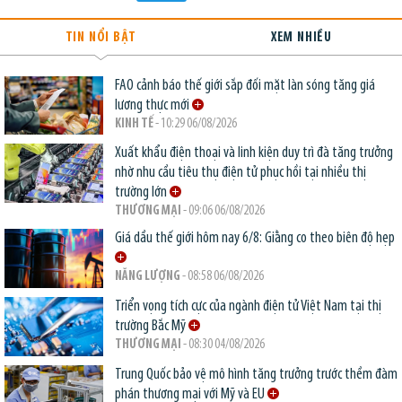
TIN NỔI BẬT
XEM NHIỀU
FAO cảnh báo thế giới sắp đối mặt làn sóng tăng giá
lương thực mới
KINH TẾ
- 10:29 06/08/2026
Xuất khẩu điện thoại và linh kiện duy trì đà tăng trưởng
nhờ nhu cầu tiêu thụ điện tử phục hồi tại nhiều thị
trường lớn
THƯƠNG MẠI
- 09:06 06/08/2026
Giá dầu thế giới hôm nay 6/8: Giằng co theo biên độ hẹp
NĂNG LƯỢNG
- 08:58 06/08/2026
Triển vọng tích cực của ngành điện tử Việt Nam tại thị
trường Bắc Mỹ
THƯƠNG MẠI
- 08:30 04/08/2026
Trung Quốc bảo vệ mô hình tăng trưởng trước thềm đàm
phán thương mại với Mỹ và EU