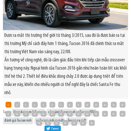
Được ra mắt thị trường thế giới từ tháng 3/2015, sau đó là được bán ra tại
thị trường Mỹ chỉ cách đây hơn 1 tháng, Tucson 2016 đã chính thức ra mắt
thị trường Việt Nam vào sáng nay, 22/08.
Ấn tượng về công nghệ, đó là cảm giác đầu tiên khi tiếp cận mẫu crossover
hạng trung này. Ngoại hình của Tucson 2016 gần như hoàn toàn lột xác khỏi
thế hệ thứ 2. Thiết kế điêu khắc dòng chảy 2.0 được áp dụng triệt để trên
mẫu xe này, khiến cho nhiều người có thể nghĩ đây là chiếc Santa Fe thu
nhỏ.
1
2
3
4
5
6
7
8
9
10
11
12
13
14
Tags:
Hyundai ra mắt Tucson
cận cảnh Tucson mới
Tucson 2016
15
16
17
18
19
20
21
22
23
24
25
26
27
28
đánh giá Tucson mới
xe Tucson mới ra mắt
Tucson ra mắt
29
30
31
32
33
34
35
Tweet