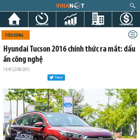
TRANG CHỦ
TIN GIỜ CHÓT
THỊ TRƯỜNG
DỰ ÁN
CHỨNG KHOÁN
TIÊU DÙNG
Hyundai Tucson 2016 chính thức ra mắt: dấu
ấn công nghệ
14:49 22/08/2015
Tweet