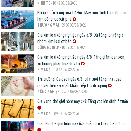
KINH TẾ
- 10:43 05/08/2026
Nhập khẩu hàng hóa từ Đức: Máy móc, linh kiện điện tử
làm động lực bứt phá
THƯƠNG MẠI
- 09:05 05/08/2026
Giá kim loại công nghiệp ngày 6/8: Đà tăng lan rộng ở
nhóm kim loại cơ bản
CÔNG NGHIỆP
- 10:59 06/08/2026
Giá kim loại công nghiệp ngày 6/8: Tăng giảm đan xen,
xu hướng phân hóa duy trì
KIM LOẠI
- 10:47 06/08/2026
Thị trường lúa gạo ngày 6/8: Lúa tươi tăng nhẹ, gạo
nguyên liệu và xuất khẩu tiếp tục đi ngang
NÔNG NGHIỆP
- 09:14 06/08/2026
Giá vàng thế giới hôm nay 6/8: Tăng vọt lên đỉnh 7 tuần
KIM LOẠI
- 09:06 06/08/2026
Giá dầu thế giới hôm nay 6/8: Giằng co theo biên độ hẹp