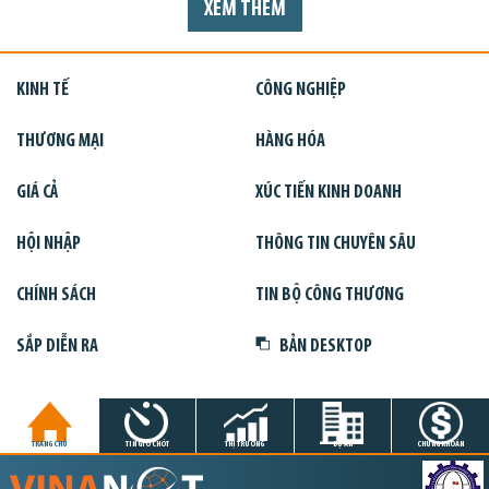
XEM THÊM
KINH TẾ
CÔNG NGHIỆP
THƯƠNG MẠI
HÀNG HÓA
GIÁ CẢ
XÚC TIẾN KINH DOANH
HỘI NHẬP
THÔNG TIN CHUYÊN SÂU
CHÍNH SÁCH
TIN BỘ CÔNG THƯƠNG
SẮP DIỄN RA
BẢN DESKTOP
TRANG CHỦ
TIN GIỜ CHÓT
THỊ TRƯỜNG
DỰ ÁN
CHỨNG KHOÁN