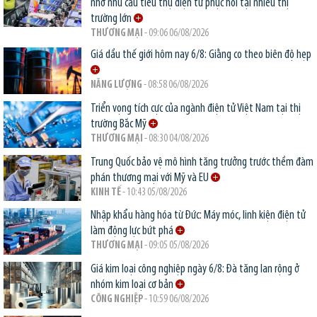
nhờ nhu cầu tiêu thụ điện tử phục hồi tại nhiều thị
trường lớn
THƯƠNG MẠI
- 09:06 06/08/2026
Giá dầu thế giới hôm nay 6/8: Giằng co theo biên độ hẹp
NĂNG LƯỢNG
- 08:58 06/08/2026
Triển vọng tích cực của ngành điện tử Việt Nam tại thị
trường Bắc Mỹ
THƯƠNG MẠI
- 08:30 04/08/2026
Trung Quốc bảo vệ mô hình tăng trưởng trước thềm đàm
phán thương mại với Mỹ và EU
KINH TẾ
- 10:43 05/08/2026
Nhập khẩu hàng hóa từ Đức: Máy móc, linh kiện điện tử
làm động lực bứt phá
THƯƠNG MẠI
- 09:05 05/08/2026
Giá kim loại công nghiệp ngày 6/8: Đà tăng lan rộng ở
nhóm kim loại cơ bản
CÔNG NGHIỆP
- 10:59 06/08/2026