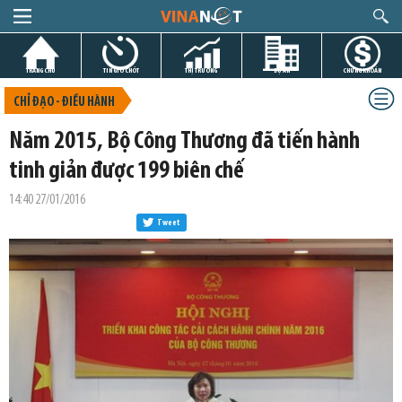
TRANG CHỦ
TIN GIỜ CHÓT
THỊ TRƯỜNG
DỰ ÁN
CHỨNG KHOÁN
CHỈ ĐẠO - ĐIỀU HÀNH
Năm 2015, Bộ Công Thương đã tiến hành
tinh giản được 199 biên chế
14:40 27/01/2016
Tweet