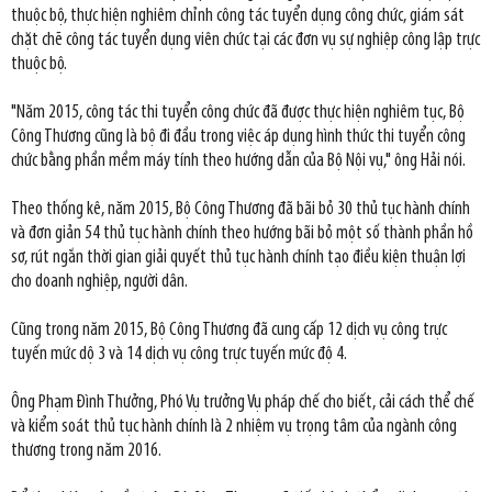
thuộc bộ, thực hiện nghiêm chỉnh công tác tuyển dụng công chức, giám sát
chặt chẽ công tác tuyển dụng viên chức tại các đơn vụ sự nghiệp công lập trực
thuộc bộ.
"Năm 2015, công tác thi tuyển công chức đã được thực hiện nghiêm tục, Bộ
Công Thương cũng là bộ đi đầu trong việc áp dụng hình thức thi tuyển công
chức bằng phần mềm máy tính theo hướng dẫn của Bộ Nội vụ," ông Hải nói.
Theo thống kê, năm 2015, Bộ Công Thương đã bãi bỏ 30 thủ tục hành chính
và đơn giản 54 thủ tục hành chính theo hướng bãi bỏ một số thành phần hồ
sơ, rút ngắn thời gian giải quyết thủ tục hành chính tạo điều kiện thuận lợi
cho doanh nghiệp, người dân.
Cũng trong năm 2015, Bộ Công Thương đã cung cấp 12 dịch vụ công trực
tuyến mức dộ 3 và 14 dịch vụ công trực tuyến mức độ 4.
Ông Phạm Đình Thưởng, Phó Vụ trưởng Vụ pháp chế cho biết, cải cách thể chế
và kiểm soát thủ tục hành chính là 2 nhiệm vụ trọng tâm của ngành công
thương trong năm 2016.