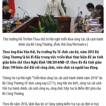
Thứ trưởng Hồ Thị Kim Thoa chủ trì Hội nghị triển khai công tác cải cách hành
chính của Bộ Công Thương. (Ảnh: Đức Duy/Vietnam+)
Theo ông Đào Văn Hải, Vụ trưởng Vụ Tổ chức cán bộ, năm 2015 Bộ
Công Thương là bộ đi đầu trong việc triển khai thực hiện đề án tinh
giản biên chế theo Nghị định 108/2014/NĐ-CP, theo đó đã tinh giản
được 199 biên chế đối với công chức, viên chức và người lao động.
Thông tin tại Hội nghị "Triển khai công tác cải cách hành chính năm 2016" do
Bộ Công Thương tổ chức sáng nay (27/1), ông Hải cho biết, công tác cải cách
thủ tục hành chính, cải cách công vụ, công chức tiếp tục là điểm đột phá của
Bộ Công Thương​.
Theo đó năm 2016, lãnh đạo bộ sẽ tăng cường kiểm tra tại các đơn vị trực