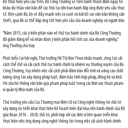
Để thực hiện yêu cầu trên, Bộ Công Thương sẽ tiến hành thẩm định ngay từ
khâu dự thảo văn bản để các thủ tục khi ban hành đáp ứng được yêu cầu thực
tế. Bên cạnh đó, bộ sẽ đẩy mạnh việc rà soát và bãi bỏ các văn bản không cần
thiết, qua đó có thể đáp ứng tốt hơn yêu cầu của doanh nghiệp và người dân.
"Năm 2015, các ý kiến phàn nàn về thủ tục hành chính của Bộ Công Thương
đã giảm đáng kể và nhận được ý kiến phản hồi tích cực của doanh nghiệp,"
ông Thưởng cho hay.
Phát biểu tại hội nghị, Thứ trưởng Hồ Thị Kim Thoa nhấn mạnh, công tác cải
cách thể chế và cải cách thủ tục hành chính là nhiệm vụ thường xuyên của Bộ
Công Thương, tuy nhiên việc cải cách phải đảm bảo đổi mới và nâng cao chất
lượng công tác xây dựng pháp luật, đảm bảo tính hợp pháp, ​đồng bộ và khả
thi của hệ thống văn bản quy phạm pháp luật trong các lĩnh vực thuộc phạm
vi quản lý Nhà nước của Bộ.
Thứ trưởng yêu cầu Cục Thương mại điện tử và Công nghệ thông tin chủ trì
xây dựng và triển khai thực hiện Kế hoạch hiện đại hóa nền hành chính của Bộ
giai đoạn 2016 - 2020; chủ trì, phối hợp với các đơn vị liên quan triển khai
thực hiện việc ứng dụng công nghệ thông tin trong ​việc cải cách hành chính.