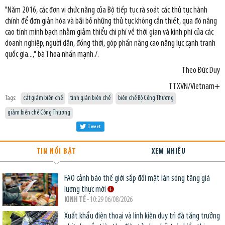
"Năm 2016, các đơn vị chức năng của Bộ tiếp tục rà soát các thủ tục hành
chính để đơn giản hóa và bãi bỏ những thủ tục không cần thiết, qua đó nâng
cao tính minh bạch nhằm giảm thiểu chi phí về thời gian và kinh phí của các
doanh nghiệp, người dân, đồng thời, góp phần nâng cao năng lực cạnh tranh
quốc gia...," bà Thoa ​nhấn mạnh./.
Theo Đức Duy
TTXVN/Vietnam+
Tags:
cắt giảm biên chế
tinh giản biên chế
biên chế Bộ Công Thương
giảm biên chế Công Thương
Tweet
TIN NỔI BẬT
XEM NHIỀU
FAO cảnh báo thế giới sắp đối mặt làn sóng tăng giá
lương thực mới
KINH TẾ
- 10:29 06/08/2026
Xuất khẩu điện thoại và linh kiện duy trì đà tăng trưởng