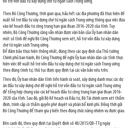
hỗ trợ vốn đầu tư xây dựng chợ từ ngân sách Trung ương.
Theo Bộ Công Thương, t
hời gian qua, hầu hết các địa phương đã thực hiện đề
xuất hỗ trợ đầu tư xây dựng chợ từ ngân sách Trung ương thông qua việc đưa
vào kế hoạch đầu tư công trung hạn giai đoạn 2016-2020 của tỉnh. Tuy
nhiên, Bộ Công Thương cũng vẫn nhận được văn bản của Ủy ban nhân dân
một số tỉnh đề nghị Bộ Công Thương xem xét, hỗ trợ vốn đầu tư xây dựng
chợ từ ngân sách Trung ương.
Để đảm bảo thực hiện thống nhất, đúng theo các quy định của Thủ tướng
Chính phủ ban hành, Bộ Công Thương đề nghị Ủy ban nhân dân các tỉnh thực
hiện việc đề xuất hỗ trợ vốn đầu tư xây dựng chợ từ ngân sách Trung ương
theo đúng trình tự, thủ tục được quy định tại các văn bản nêu trên.
Theo đó, Ủy ban nhân dân tỉnh tiến hành rà soát, xây dựng danh mục các dự
án đầu tư xây dựng chợ đề nghị hỗ trợ vốn đầu tư từ ngân sách Trung ương
để tổng hợp chung vào các kế hoạch đầu tư công trung hạn giai đoạn 2016-
2020 của tỉnh. Sau đó, gửi Bộ Kế hoạch và Đầu tư, Bộ Tài chính xem xét thẩm
định, trình cấp có thẩm quyền phê duyệt và phân bổ kinh phí. Đồng thời gửi
Bộ Công Thương để tham gia ý kiến theo đúng chức năng nhiệm vụ được giao.
Bên cạnh đó, theo quy định tại Quyết định số 40/2015/QĐ-TTg ngày