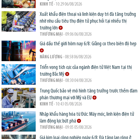
KINH TẾ
- 10:29 06/08/2026
Xuất khẩu điện thoại và linh kiện duy trì đà tăng trưởng
nhờ nhu cầu tiêu thụ điện tử phục hồi tại nhiều thị
trường lớn
THƯƠNG MẠI
- 09:06 06/08/2026
Giá dầu thế giới hôm nay 6/8: Giằng co theo biên độ hẹp
NĂNG LƯỢNG
- 08:58 06/08/2026
Triển vọng tích cực của ngành điện tử Việt Nam tại thị
trường Bắc Mỹ
THƯƠNG MẠI
- 08:30 04/08/2026
Trung Quốc bảo vệ mô hình tăng trưởng trước thềm đàm
phán thương mại với Mỹ và EU
KINH TẾ
- 10:43 05/08/2026
Nhập khẩu hàng hóa từ Đức: Máy móc, linh kiện điện tử
làm động lực bứt phá
THƯƠNG MẠI
- 09:05 05/08/2026
Giá kim loại công nghiệp ngày 6/8: Đà tăng lan rộng ở