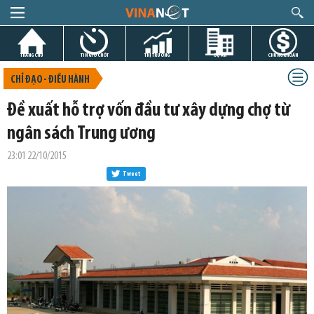
TRANG CHỦ
TIN GIỜ CHÓT
THỊ TRƯỜNG
DỰ ÁN
CHỨNG KHOÁN
CHỈ ĐẠO - ĐIỀU HÀNH
Đề xuất hỗ trợ vốn đầu tư xây dựng chợ từ
ngân sách Trung ương
23:01 22/10/2015
Tweet