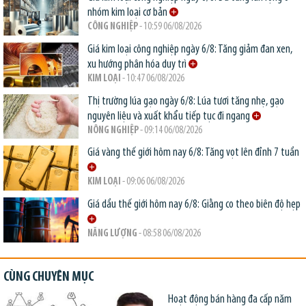
nhóm kim loại cơ bản
CÔNG NGHIỆP
- 10:59 06/08/2026
Giá kim loại công nghiệp ngày 6/8: Tăng giảm đan xen,
xu hướng phân hóa duy trì
KIM LOẠI
- 10:47 06/08/2026
Thị trường lúa gạo ngày 6/8: Lúa tươi tăng nhẹ, gạo
nguyên liệu và xuất khẩu tiếp tục đi ngang
NÔNG NGHIỆP
- 09:14 06/08/2026
Giá vàng thế giới hôm nay 6/8: Tăng vọt lên đỉnh 7 tuần
KIM LOẠI
- 09:06 06/08/2026
Giá dầu thế giới hôm nay 6/8: Giằng co theo biên độ hẹp
NĂNG LƯỢNG
- 08:58 06/08/2026
CÙNG CHUYÊN MỤC
Hoạt động bán hàng đa cấp năm