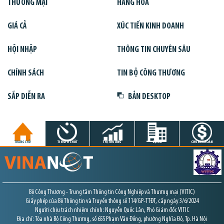
THƯƠNG MẠI
HÀNG HÓA
GIÁ CẢ
XÚC TIẾN KINH DOANH
HỘI NHẬP
THÔNG TIN CHUYÊN SÂU
CHÍNH SÁCH
TIN BỘ CÔNG THƯƠNG
SẮP DIỄN RA
BẢN DESKTOP
TRANG CHỦ
TIN GIỜ CHÓT
THỊ TRƯỜNG
DỰ ÁN
CHỨNG KHOÁN
Bộ Công Thương - Trung tâm Thông tin Công Nghiệp và Thương mại (VITIC)
Giấy phép của Bộ Thông tin và Truyền thông số 114/GP-TTĐT, cấp ngày 3/6/2024
Người chịu trách nhiệm chính: Nguyễn Quốc Lân, Phó Giám đốc VITIC
Địa chỉ: Tòa nhà Bộ Công Thương, số 655 Phạm Văn Đồng, phường Nghĩa Đô, Tp. Hà Nội