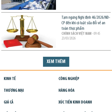
Tạm ngưng Nghị định 46/2026/NĐ-
CP đến khi có luật sửa đổi về an
toàn thực phẩm
CHÍNH SÁCH VIỆT NAM
- 09:45
23/03/2026
XEM THÊM
KINH TẾ
CÔNG NGHIỆP
THƯƠNG MẠI
HÀNG HÓA
GIÁ CẢ
XÚC TIẾN KINH DOANH