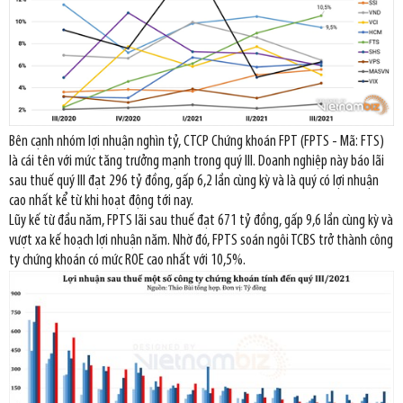
Bên cạnh nhóm lợi nhuận nghìn tỷ, CTCP Chứng khoán FPT (FPTS - Mã: FTS)
là cái tên với mức tăng trưởng mạnh trong quý III. Doanh nghiệp này báo lãi
sau thuế quý III đạt 296 tỷ đồng, gấp 6,2 lần cùng kỳ và là quý có lợi nhuận
cao nhất kể từ khi hoạt động tới nay.
Lũy kế từ đầu năm, FPTS lãi sau thuế đạt 671 tỷ đồng, gấp 9,6 lần cùng kỳ và
vượt xa kế hoạch lợi nhuận năm. Nhờ đó, FPTS soán ngôi TCBS trở thành công
ty chứng khoán có mức ROE cao nhất với 10,5%.