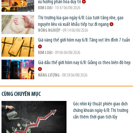
xu hướng phân hóa duy trì
KIM LOẠI
- 10:47 06/08/2026
Thị trường lúa gạo ngày 6/8: Lúa tươi tăng nhẹ, gạo
nguyên liệu và xuất khẩu tiếp tục đi ngang
NÔNG NGHIỆP
- 09:14 06/08/2026
Giá vàng thế giới hôm nay 6/8: Tăng vọt lên đỉnh 7 tuần
KIM LOẠI
- 09:06 06/08/2026
Giá dầu thế giới hôm nay 6/8: Giằng co theo biên độ hẹp
NĂNG LƯỢNG
- 08:58 06/08/2026
CÙNG CHUYÊN MỤC
Góc nhìn kỹ thuật phiên giao dịch
chứng khoán ngày 6/8: Thị trường
cần thêm thời gian tích lũy