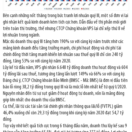
Bên cạnh những nốt thăng trong bức tranh lợi nhuận quý III, một số đơn vị lại
ghi nhận kết quả kinh doanh kém tích cực hơn. Dẫn đầu về thị phần môi giới
trên toàn thị trường, thế nhưng CTCP Chứng khoán VPS lại chỉ xếp thứ 8 về
lợi nhuận trong ngành.
Mặc dù doanh thu quý III tăng hơn 190% so với cùng kỳ năm trước nhờ các
mảng kinh doanh đều tăng trưởng mạnh, chi phí hoạt động và chi phí tài
chính đồng thời tăng mạnh khiến lợi nhuận sau thuế quý III chỉ còn 240 tỷ
đồng, tăng 53% so với cùng kỳ năm 2020.
Lũy kế từ đầu năm, VPS ghi nhận 6.648 tỷ đồng doanh thu hoạt động và 604
tỷ đồng lãi sau thuế, tương ứng tăng lần lượt 149% và 66% so với cùng kỳ.
Đáng chú ý, CTCP Chứng khoán Bảo Minh (BMSC - Mã: BMS) là đơn vị đầu tiên
báo lỗ ròng 38,2 tỷ đồng trong quý III và là mức lỗ lớn nhất kể từ quý I/2020.
Nguyên nhân đến từ sự sụt giảm ở hoạt động tự doanh, vốn là mảng đóng
góp lớn nhất cho doanh thu của BMSC.
Cụ thể, lãi từ các tài sản tài chính ghi nhận thông qua lãi/lỗ (FVTPL) giảm
46,4% xuống chỉ còn 29,3 tỷ đồng trong khi cùng kỳ năm 2020 đạt 54,7 tỷ
đồng.
Tuy vậy nhờ kết quả tích cực trong 6 tháng đầu năm, doanh thu lũy kế sau 9