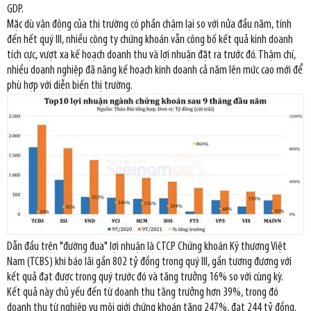
GDP.
Mặc dù vận động của thị trường có phần chậm lại so với nửa đầu năm, tính
đến hết quý III, nhiều công ty chứng khoán vẫn công bố kết quả kinh doanh
tích cực, vượt xa kế hoạch doanh thu và lợi nhuận đặt ra trước đó. Thậm chí,
nhiều doanh nghiệp đã nâng kế hoạch kinh doanh cả năm lên mức cao mới để
phù hợp với diễn biến thị trường.
Dẫn đầu trên "đường đua" lợi nhuận là CTCP Chứng khoán Kỹ thương Việt
Nam (TCBS) khi báo lãi gần 802 tỷ đồng trong quý III, gần tương đương với
kết quả đạt được trong quý trước đó và tăng trưởng 16% so với cùng kỳ.
Kết quả này chủ yếu đến từ doanh thu tăng trưởng hơn 39%, trong đó
doanh thu từ nghiệp vụ môi giới chứng khoán tăng 247%, đạt 244 tỷ đồng.