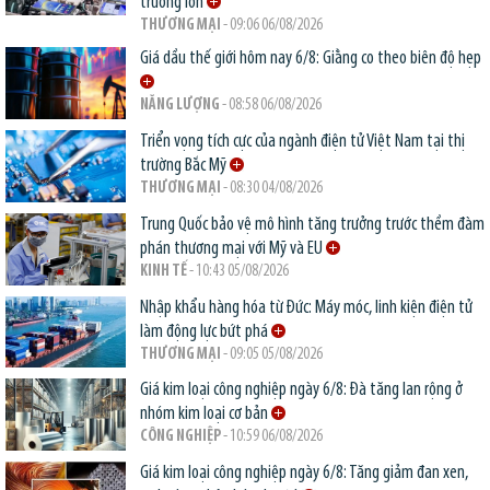
trường lớn
THƯƠNG MẠI
- 09:06 06/08/2026
Giá dầu thế giới hôm nay 6/8: Giằng co theo biên độ hẹp
NĂNG LƯỢNG
- 08:58 06/08/2026
Triển vọng tích cực của ngành điện tử Việt Nam tại thị
trường Bắc Mỹ
THƯƠNG MẠI
- 08:30 04/08/2026
Trung Quốc bảo vệ mô hình tăng trưởng trước thềm đàm
phán thương mại với Mỹ và EU
KINH TẾ
- 10:43 05/08/2026
Nhập khẩu hàng hóa từ Đức: Máy móc, linh kiện điện tử
làm động lực bứt phá
THƯƠNG MẠI
- 09:05 05/08/2026
Giá kim loại công nghiệp ngày 6/8: Đà tăng lan rộng ở
nhóm kim loại cơ bản
CÔNG NGHIỆP
- 10:59 06/08/2026
Giá kim loại công nghiệp ngày 6/8: Tăng giảm đan xen,