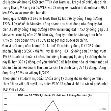
câu lạc bộ vốn hóa tỷ USD trên TTCK Việt Nam sau khi giá cổ phiếu đạt đỉnh
trong tháng 9. Cùng với đó, VNDirect đã nâng kế hoạch kinh doanh năm 2021
lên 82% so với mục tiêu ban đầu.
Trong quý III, VNDirect báo lãi trước thuế kỷ lục 686 tỷ đồng, tăng trưởng
122%. Lũy kế kể từ đầu năm, tổng doanh thu hoạt động của công ty đạt
trên 3.838 tỷ đồng, tăng trưởng 149% và lãi ròng đạt 1.453 tỷ đồng, gấp 3,2
lần so với cùng kỳ năm 2020. Như vậy, công ty chứng khoán này thực hiện
97% chỉ tiêu doanh thu và 90% kế hoạch mới được điều chỉnh.
Đơn vị cuối cùng nằm trong "câu lạc bộ" lãi nghìn tỷ đồng là CTCP Chứng
khoán Bản Việt (VCSC - Mã: VCI) với lãi ròng 1.031 tỷ đồng sau 9 tháng, vượt
1% kế hoạch lợi nhuận cả năm. Tính riêng trong quý III, công ty chứng khoán
này lãi hơn 329 tỷ đồng, chủ yếu nhờ VCSC đã hiện thực hóa lợi nhuận một số
khoản đầu tư nên doanh thu bán tài sản tài chính tăng 274 tỷ đồng, tương
ứng tăng 502% so với quý III/2020.
Theo quan sát, danh mục đầu tư của công ty chứng khoán không có nhiều
thay đổi so với cuối quý II, tuy nhiên VCSC đã giảm vị thế tại các cổ phiếu như
TCB, VPB và DGC.