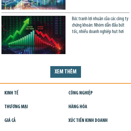
Bức tranh lợi nhuận của các công ty
chứng khoán: Nhóm dẫn đầu bứt
tốc, nhiều doanh nghiệp hụt hơi
XEM THÊM
KINH TẾ
CÔNG NGHIỆP
THƯƠNG MẠI
HÀNG HÓA
GIÁ CẢ
XÚC TIẾN KINH DOANH