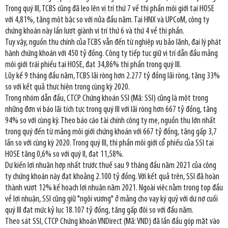
Trong quý III, TCBS cũng đã leo lên vị trí thứ 7 về thị phần môi giới tại HOSE
với 4,81%, tăng một bậc so với nửa đầu năm. Tại HNX và UPCoM, công ty
chứng khoán này lần lượt giành vị trí thứ 6 và thứ 4 về thị phần.
Tuy vậy, nguồn thu chính của TCBS vẫn đến từ nghiệp vụ bảo lãnh, đại lý phát
hành chứng khoán với 450 tỷ đồng. Công ty tiếp tục giữ vị trí dẫn đầu mảng
môi giới trái phiếu tại HOSE, đạt 34,86% thị phần trong quý III.
Lũy kế 9 tháng đầu năm, TCBS lãi ròng hơn 2.277 tỷ đồng lãi ròng, tăng 33%
so với kết quả thực hiện trong cùng kỳ 2020.
Trong nhóm dẫn đầu, CTCP Chứng khoán SSI (Mã: SSI) cũng là một trong
những đơn vị báo lãi tích tực trong quý III với lãi ròng hơn 667 tỷ đồng, tăng
94% so với cùng kỳ. Theo báo cáo tài chính công ty mẹ, nguồn thu lớn nhất
trong quý đến từ mảng môi giới chứng khoán với 667 tỷ đồng, tăng gấp 3,7
lần so với cùng kỳ 2020. Trong quý III, thị phần môi giới cổ phiếu của SSI tại
HOSE tăng 0,6% so với quý II, đạt 11,58%.
Dự kiến lợi nhuận hợp nhất trước thuế sau 9 tháng đầu năm 2021 của công
ty chứng khoán này đạt khoảng 2.100 tỷ đồng. Với kết quả trên, SSI đã hoàn
thành vượt 12% kế hoạch lợi nhuận năm 2021. Ngoài việc nằm trong top đầu
về lợi nhuận, SSI cũng giữ "ngôi vương" ở mảng cho vay ký quỹ với dư nợ cuối
quý III đạt mức kỷ lục 18.107 tỷ đồng, tăng gấp đôi so với đầu năm.
Theo sát SSI, CTCP Chứng khoán VNDirect (Mã: VND) đã lần đầu góp mặt vào