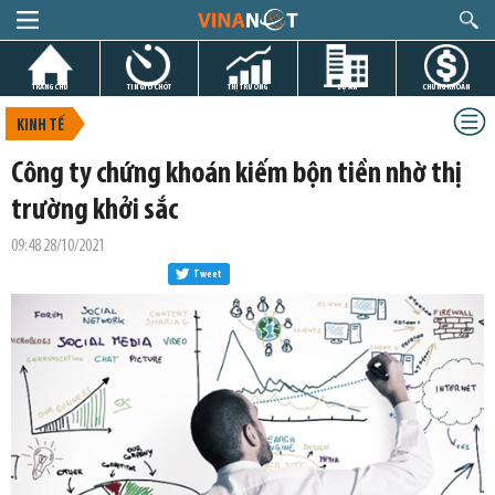
TRANG CHỦ
TIN GIỜ CHÓT
THỊ TRƯỜNG
DỰ ÁN
CHỨNG KHOÁN
KINH TẾ
Công ty chứng khoán kiếm bộn tiền nhờ thị
trường khởi sắc
09:48 28/10/2021
Tweet