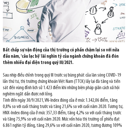
Bất chấp sự vận động của thị trường có phần chậm lại so với nửa
đầu năm, 'câu lạc bộ' lãi nghìn tỷ của ngành chứng khoán đã đón
thêm nhiều đại diện trong quý III/2021.
Sau nhịp điều chỉnh trong quý III trước sự bùng phát của làn sóng COVID-19
lần thứ tư, thị trường chứng khoán Việt Nam (TTCK) lấy lại đà tăng và tiến
sát đến vùng đỉnh lịch sử 1.423 điểm khi những biện pháp giãn cách xã hội
nghiêm ngặt dần được nới lỏng.
Tính đến ngày 30/9/2021, VN-Index đóng cửa ở mức 1.342,06 điểm, tăng
0,8% so với cuối tháng trước và tăng 21,6% so với cuối năm 2020. Tương tự,
HNX-Index đóng cửa ở mức 357,33 điểm, tăng 4,2% so với cuối tháng trước
và tăng 75,9% so với cuối năm 2020. Mức vốn hóa thị trường cổ phiếu đạt
6.861 nghìn tỷ đồng, tăng 29,6% so với cuối năm 2020, tương đương 109%