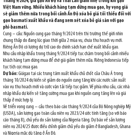
Tháng 9/2024, giá gạo Ấn Độ và Thái Lan giảm nhẹ trong khi gạo
Việt Nam vững. Nhiều khách hàng tạm dừng mua gạo, hy vọng giá
sẽ giảm thêm nữa trong bối cảnh Ấn Độ xóa bỏ giá tối thiểu đối với
gạo basmati xuất khẩu và đang xem xét xóa bỏ giá sàn với gạo
phi-basmati.
Cung – cầu: Nguồn cung gạo tháng 9/2024 trên thị trường thế giới nhìn
chung thấp do đang lúc giao thời giữa 2 mùa vụ, chưa thu hoạch vụ mới.
Riêng Ấn Độ có lượng dự trữ cao do chính sách hạn chế xuất khẩu gạo.
Nhu cầu nhập khẩu trong tháng 9/2024 tiếp tục chậm trong bối cảnh nhiều
khách hàng tạm dừng mua để chờ giá giảm thêm nữa. Riêng Indonesia tiếp
tục tích cực mua gạo.
Dự báo:
Giágạo tại các trung tâm xuất khẩu chủ chốt của Châu Á trong
tháng 10/2024 dự kiến sẽ giảm do nguồn cung tăng khi các nước sản xuất
vào vụ thu hoạch mới và cước vận tải tiếp tục giảm. Về phía nhu cầu, các nhà
nhập khẩu dự kiến sẽ tăng cường mua gạo khi nguồn cung tăng lên và giá
thấp ở mức hợp lý.
Về triển vọng cung – cầu theo báo cáo tháng 9/2024 của Bộ Nông nghiệp Mỹ
(USDA), sản lượng gạo toàn cầu niên vụ 2023/24 ước tính tăng (so với báo
cáo tháng 8), chủ yếu do sản lượng của Nigeria tăng. Dự báo về sản lượng
niên vụ 2024/25 được điều chỉnh giảm chủ yếu do giảm ở Bangladesh, Ghana
và Nigeria mặc dù tăng ở Ấn Độ.