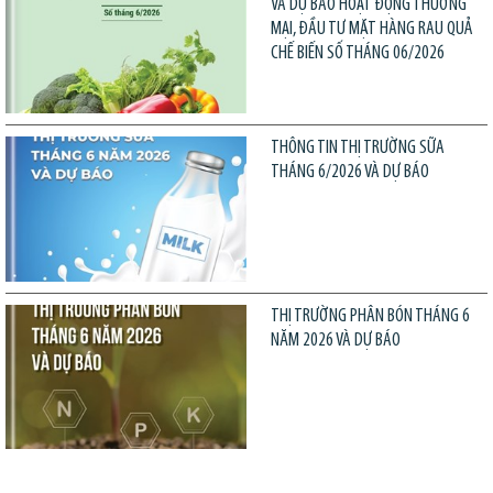
VÀ DỰ BÁO HOẠT ĐỘNG THƯƠNG
MẠI, ĐẦU TƯ MẶT HÀNG RAU QUẢ
CHẾ BIẾN SỐ THÁNG 06/2026
THÔNG TIN THỊ TRƯỜNG SỮA
THÁNG 6/2026 VÀ DỰ BÁO
THỊ TRƯỜNG PHÂN BÓN THÁNG 6
NĂM 2026 VÀ DỰ BÁO