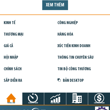
XEM THÊM
KINH TẾ
CÔNG NGHIỆP
THƯƠNG MẠI
HÀNG HÓA
GIÁ CẢ
XÚC TIẾN KINH DOANH
HỘI NHẬP
THÔNG TIN CHUYÊN SÂU
CHÍNH SÁCH
TIN BỘ CÔNG THƯƠNG
SẮP DIỄN RA
BẢN DESKTOP
TRANG CHỦ
TIN GIỜ CHÓT
THỊ TRƯỜNG
DỰ ÁN
CHỨNG KHOÁN