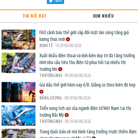
Tweet
TIN NỔI BẬT
XEM NHIỀU
FAO cảnh báo thế giới sắp đối mặt làn sóng tăng giá
lương thực mới
KINH TẾ
- 10:29 06/08/2026
Xuất khẩu điện thoại và linh kiện duy trì đà tăng trưởng
nhờ nhu cầu tiêu thụ điện tử phục hồi tại nhiều thị
trường lớn
THƯƠNG MẠI
- 09:06 06/08/2026
Giá dầu thế giới hôm nay 6/8: Giằng co theo biên độ hẹp
NĂNG LƯỢNG
- 08:58 06/08/2026
Triển vọng tích cực của ngành điện tử Việt Nam tại thị
trường Bắc Mỹ
THƯƠNG MẠI
- 08:30 04/08/2026
Trung Quốc bảo vệ mô hình tăng trưởng trước thềm đàm