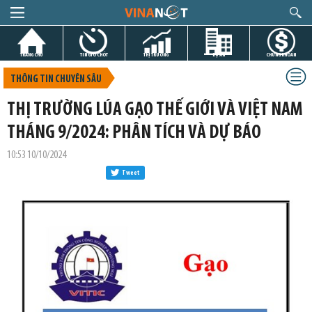
TRANG CHỦ
TIN GIỜ CHÓT
THỊ TRƯỜNG
DỰ ÁN
CHỨNG KHOÁN
THÔNG TIN CHUYÊN SÂU
THỊ TRƯỜNG LÚA GẠO THẾ GIỚI VÀ VIỆT NAM
THÁNG 9/2024: PHÂN TÍCH VÀ DỰ BÁO
10:53 10/10/2024
Tweet