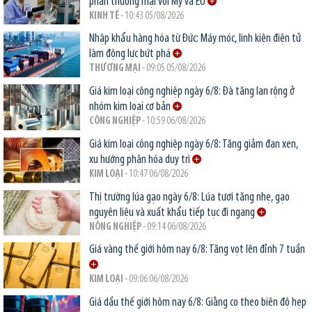
phán thương mại với Mỹ và EU
KINH TẾ
- 10:43 05/08/2026
Nhập khẩu hàng hóa từ Đức: Máy móc, linh kiện điện tử
làm động lực bứt phá
THƯƠNG MẠI
- 09:05 05/08/2026
Giá kim loại công nghiệp ngày 6/8: Đà tăng lan rộng ở
nhóm kim loại cơ bản
CÔNG NGHIỆP
- 10:59 06/08/2026
Giá kim loại công nghiệp ngày 6/8: Tăng giảm đan xen,
xu hướng phân hóa duy trì
KIM LOẠI
- 10:47 06/08/2026
Thị trường lúa gạo ngày 6/8: Lúa tươi tăng nhẹ, gạo
nguyên liệu và xuất khẩu tiếp tục đi ngang
NÔNG NGHIỆP
- 09:14 06/08/2026
Giá vàng thế giới hôm nay 6/8: Tăng vọt lên đỉnh 7 tuần
KIM LOẠI
- 09:06 06/08/2026
Giá dầu thế giới hôm nay 6/8: Giằng co theo biên độ hẹp