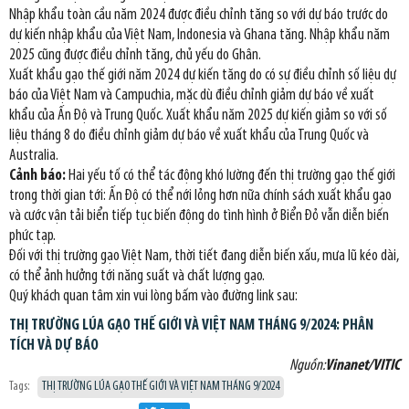
Nhập khẩu toàn cầu năm 2024 được điều chỉnh tăng so với dự báo trước do
dự kiến nhập khẩu của Việt Nam, Indonesia và Ghana tăng. Nhập khẩu năm
2025 cũng được điều chỉnh tăng, chủ yếu do Ghân.
Xuất khẩu gạo thế giới năm 2024 dự kiến tăng do có sự điều chỉnh số liệu dự
báo của Việt Nam và Campuchia, mặc dù điều chỉnh giảm dự báo về xuất
khẩu của Ấn Độ và Trung Quốc. Xuất khẩu năm 2025 dự kiến giảm so với số
liệu tháng 8 do điều chỉnh giảm dự báo về xuất khẩu của Trung Quốc và
Australia.
Cảnh báo:
Hai yếu tố có thể tác động khó lường đến thị trường gạo thế giới
trong thời gian tới: Ấn Độ có thể nới lỏng hơn nữa chính sách xuất khẩu gạo
và cước vận tải biển tiếp tục biến động do tình hình ở Biển Đỏ vẫn diễn biến
phức tạp.
Đối với thị trường gạo Việt Nam, thời tiết đang diễn biến xấu, mưa lũ kéo dài,
có thể ảnh hưởng tới năng suất và chất lượng gạo.
Quý khách quan tâm xin vui lòng bấm vào đường link sau:
THỊ TRƯỜNG LÚA GẠO THẾ GIỚI VÀ VIỆT NAM THÁNG 9/2024: PHÂN
TÍCH VÀ DỰ BÁO
Nguồn:
Vinanet/VITIC
Tags:
THỊ TRƯỜNG LÚA GẠO THẾ GIỚI VÀ VIỆT NAM THÁNG 9/2024